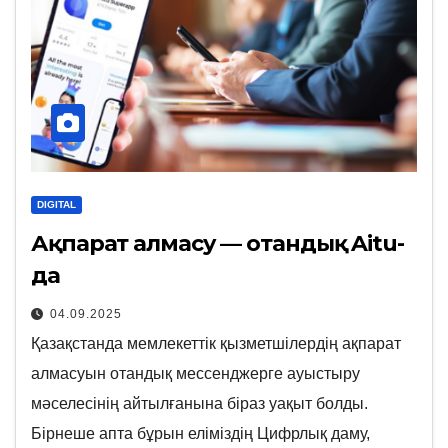
DIGITAL
Ақпарат алмасу — отандық Aitu-
да
04.09.2025
Қазақстанда мемлекеттік қызметшілердің ақпарат
алмасуын отандық мессенджерге ауыстыру
мәселесінің айтылғанына біраз уақыт болды.
Бірнеше апта бұрын еліміздің Цифрлық даму,