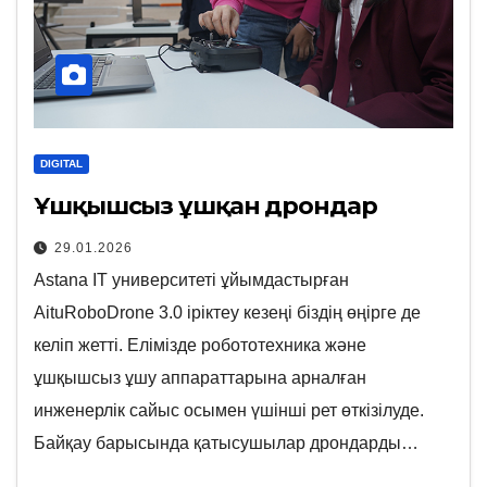
DIGITAL
Ұшқышсыз ұшқан дрондар
29.01.2026
Astana IT университеті ұйымдастырған
AituRoboDrone 3.0 іріктеу кезеңі біздің өңірге де
келіп жетті. Елімізде робототехника және
ұшқышсыз ұшу аппараттарына арналған
инженерлік сайыс осымен үшінші рет өткізілуде.
Байқау барысында қатысушылар дрондарды…