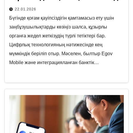
22.01.2026
Бүгінде қоғам қауіпсіздігін қамтамасыз ету үшін
заңбұзушылықтарды көзіңіз шалса, құзырлы
органға жедел жеткізудің түрлі тетіктері бар.
Цифрлық технологияның нәтижесінде кең
мүмкіндік беріліп отыр. Мәселен, былтыр Egov
Mobile және интеграцияланған банктік…