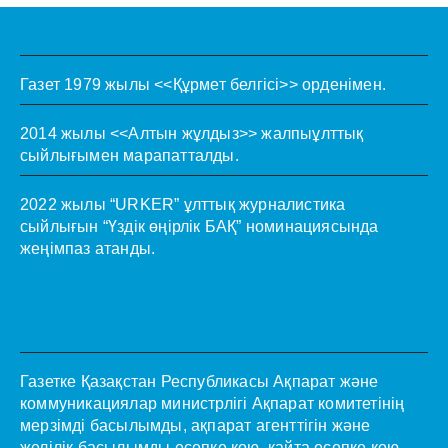
Газет 1979 жылы <<Құрмет белгісі>> орденімен.
2014 жылы <<Алтын жұлдыз>> жалпыұлттық
сыйлығымен марапатталды.
2022 жылы “URKER” ұлттық журналистика
сыйлығын “Үздік өңірлік БАҚ” номинациясында
жеңімпаз атанды.
Газетке Қазақстан Республикасы Ақпарат және
коммуникациялар министрлігі Ақпарат комитетінің
мерзімді басылымды, ақпарат агенттігін және
желілік басылымды есепке қою, қайта есепке қою,