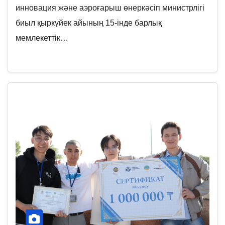
инновация және аэроғарыш өнеркәсіп министрлігі
биыл қыркүйек айының 15-інде барлық
мемлекеттік…