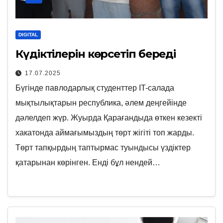
DIGITAL
Күдіктілерін көрсетіп береді
17.07.2025
Бүгінде павлодарлық студенттер IT-салада
мықтылықтарын республика, әлем деңгейінде
дәлелдеп жүр. Жуырда Қарағандыда өткен кезекті
хакатонда аймағымыздың төрт жігіті топ жарды.
Төрт тапқырдың таптырмас туындысы үздіктер
қатарынан көрінген. Енді бұл нендей…