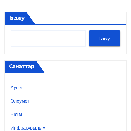
Іздеу
Іздеу
Санаттар
Ауыл
Әлеумет
Білім
Инфрақұрылым