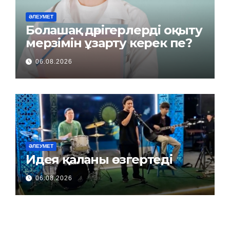
ӘЛЕУМЕТ
Болашақ дәрігерлерді оқыту
мерзімін ұзарту керек пе?
06.08.2026
ӘЛЕУМЕТ
Идея қаланы өзгертеді
06.08.2026