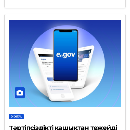
DIGITAL
Тәртіпсіздікті қашықтан тежейді