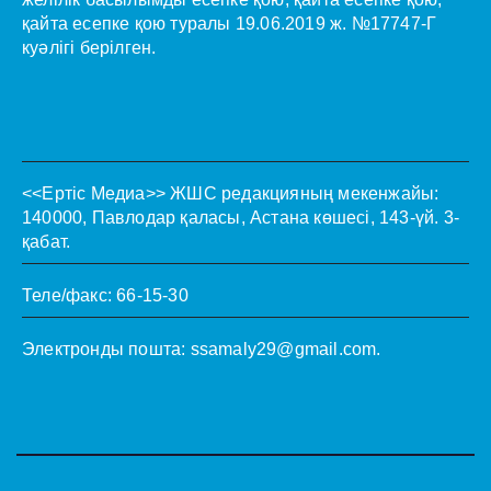
қайта есепке қою туралы 19.06.2019 ж. №17747-Г
куәлігі берілген.
<<Ертіс Медиа>>
ЖШС редакцияның мекенжайы:
140000, Павлодар қаласы, Астана көшесі, 143-үй. 3-
қабат.
Теле/факс: 66-15-30
Электронды пошта:
ssamaly29@gmail.com
.