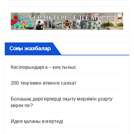
Соңғы жазбалар
Кәсіпорындарға – кең тыныс
200 теңгемен өткенге саяхат
Болашақ дәрігерлерді оқыту мерзімін ұзарту
керек пе?
Идея қаланы өзгертеді