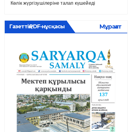
Көлік жүргізушілеріне талап күшейеді
Мұрағат
Газеттің PDF-нұсқасы