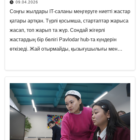
09.04.2026
Соңғы жылдары IT-саланы меңгеруге ниетті жастар
қатары артқан. Түрлі қосымша, стартаптар жарыса
жасап, топ жарып та жүр. Сондай жігерлі
жастардың бір бөлігі Pavlodar hub-та күндерін
өткізеді. Жай отырмайды, қызығушылығы мен…