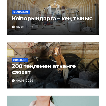
ЭКОНОМИКА
Кәсіпорындарға – кең тыныс
06.08.2026
МӘДЕНИЕТ
200 теңгемен өткенге
саяхат
06.08.2026