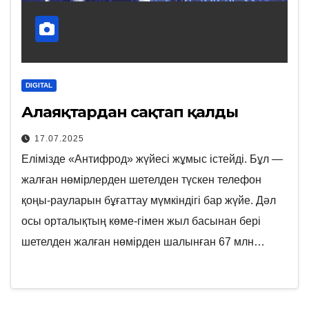
DIGITAL
Алаяқтардан сақтап қалды
17.07.2025
Елімізде «Антифрод» жүйесі жұмыс істейді. Бұл —
жалған нөмірлерден шетелден түскен телефон
қоңы-рауларын бұғаттау мүмкіндігі бар жүйе. Дәл
осы орталықтың көме-гімен жыл басынан бері
шетелден жалған нөмірден шалынған 67 млн…