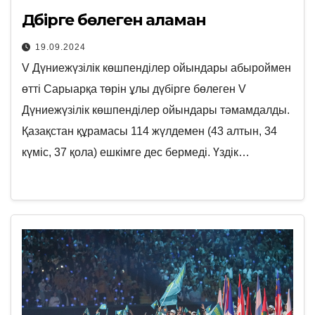
Дүбірге бөлеген аламан
19.09.2024
V Дүниежүзілік көшпенділер ойындары абыроймен
өтті Сарыарқа төрін ұлы дүбірге бөлеген V
Дүниежүзілік көшпенділер ойындары тәмамдалды.
Қазақстан құрамасы 114 жүлдемен (43 алтын, 34
күміс, 37 қола) ешкімге дес бермеді. Үздік…