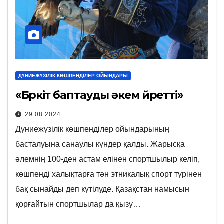
ДҮНИЕЖҮЗІЛІК КӨШПЕНДІЛЕР ОЙЫНДАРЫ
«Бүркіт баптауды әкем үйретті»
29.08.2024
Дүниежүзілік көшпенділер ойындарының
басталуына санаулы күндер қалды. Жарысқа
әлемнің 100-ден астам елінен спортшылыр келіп,
көшпенді халықтарға тән этникалық спорт түрінен
бақ сынайды деп күтілуде. Қазақстан намысын
қорғайтын спортшылар да қызу…