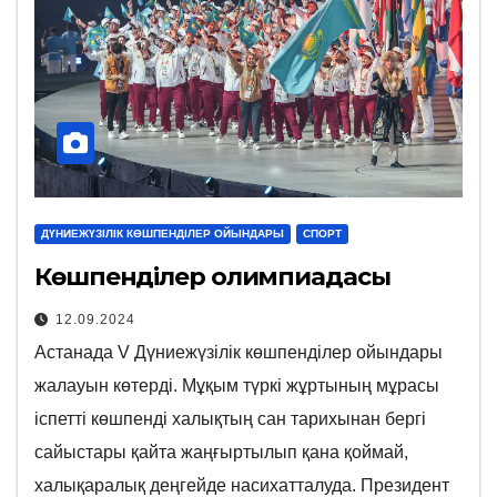
ДҮНИЕЖҮЗІЛІК КӨШПЕНДІЛЕР ОЙЫНДАРЫ
СПОРТ
Көшпенділер олимпиадасы
12.09.2024
Астанада V Дүниежүзілік көшпенділер ойындары
жалауын көтерді. Мұқым түркі жұртының мұрасы
іспетті көшпенді халықтың сан тарихынан бергі
сайыстары қайта жаңғыртылып қана қоймай,
халықаралық деңгейде насихатталуда. Президент