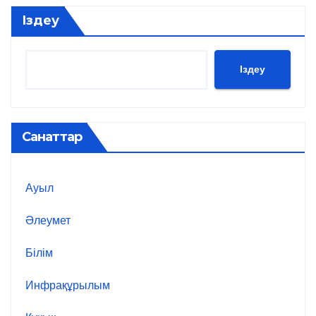
Іздеу
Іздеу
Санаттар
Ауыл
Әлеумет
Білім
Инфрақұрылым