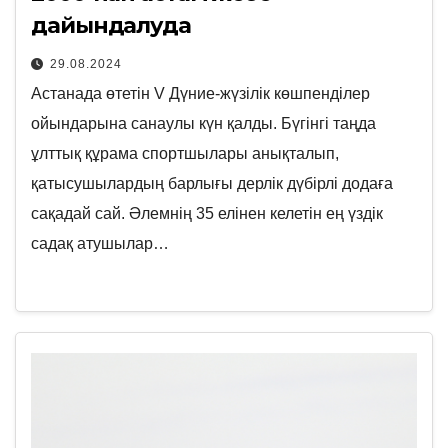
дайындалуда
29.08.2024
Астанада өтетін V Дүние-жүзілік көшпенділер
ойындарына санаулы күн қалды. Бүгінгі таңда
ұлттық құрама спортшылары анықталып,
қатысушылардың барлығы дерлік дүбірлі додаға
сақадай сай. Әлемнің 35 елінен келетін ең үздік
садақ атушылар…