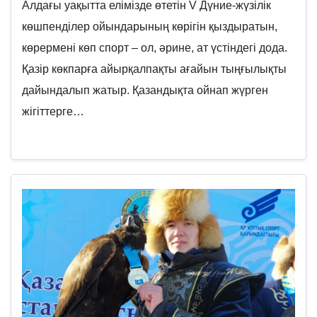
Алдағы уақытта елімізде өтетін V Дүние-жүзілік
көшпенділер ойындарының көрігін қыздыратын,
көрермені көп спорт – ол, әрине, ат үстіндегі дода.
Қазір көкпарға айырқалпақты ағайын тыңғылықты
дайындалып жатыр. Қазандықта ойнап жүрген
жігіттерге…