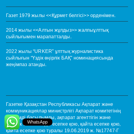
Газет 1979 жылы <<Құрмет белгісі>> орденімен.
2014 жылы <<Алтын жұлдыз>> жалпыұлттық
сыйлығымен марапатталды.
2022 жылы “URKER” ұлттық журналистика
сыйлығын “Үздік өңірлік БАҚ” номинациясында
жеңімпаз атанды.
Газетке Қазақстан Республикасы Ақпарат және
коммуникациялар министрлігі Ақпарат комитетінің
мерзімді басылымды, ақпарат агенттігін және
WhatsApp
желілік басылымды есепке қою, қайта есепке қою,
қайта есепке қою туралы 19.06.2019 ж. №17747-Г