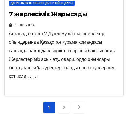
ДҮНИЕЖҮЗІЛІК КӨШПЕНДІЛЕР ОЙЫНДАРЫ
7 жерлесіміз Жарысады
29.08.2024
Астанада өтетін V Дүниежүзілік көшпенділер
ойындарында Қазақстан құрама командасы
сапында павлодарлық жеті спортшы бақ сынайды.
Жерлестеріміз асық ату, овари, ордо ойындары
мен кураш, аба күрестері сынды спорт түрлерінен
қатысады. …
Posts
1
2
pagination