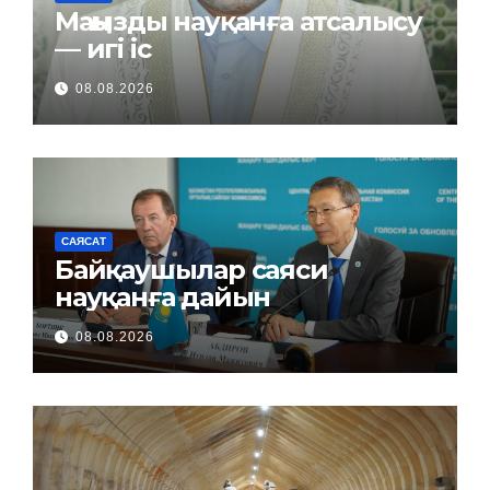
Маңызды науқанға атсалысу
— игі іс
08.08.2026
САЯСАТ
Байқаушылар саяси
науқанға дайын
08.08.2026