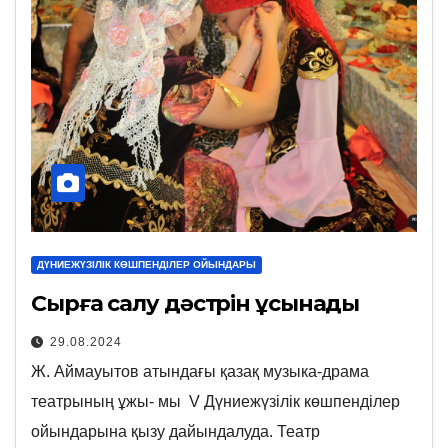
ДҮНИЕЖҮЗІЛІК КӨШПЕНДІЛЕР ОЙЫНДАРЫ
Сырға салу дәстүрін ұсынады
29.08.2024
Ж. Аймауытов атындағы қазақ музыка-драма
театрының ұжы- мы V Дүниежүзілік көшпенділер
ойындарына қызу дайындалуда. Театр