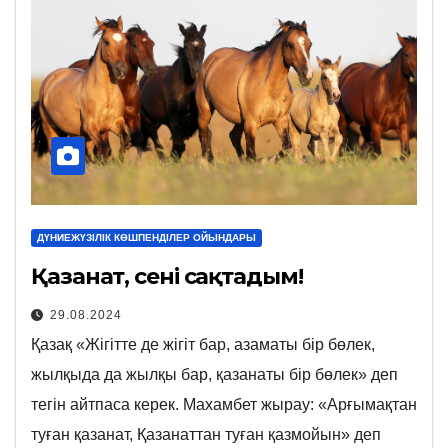
ДҮНИЕЖҮЗІЛІК КӨШПЕНДІЛЕР ОЙЫНДАРЫ
Қазанат, сені сақтадым!
29.08.2024
Қазақ «Жігітте де жігіт бар, азаматы бір бөлек,
жылқыда да жылқы бар, қазанаты бір бөлек» деп
тегін айтпаса керек. Махамбет жырау: «Арғымақтан
туған қазанат, Қазанаттан туған қазмойын» деп