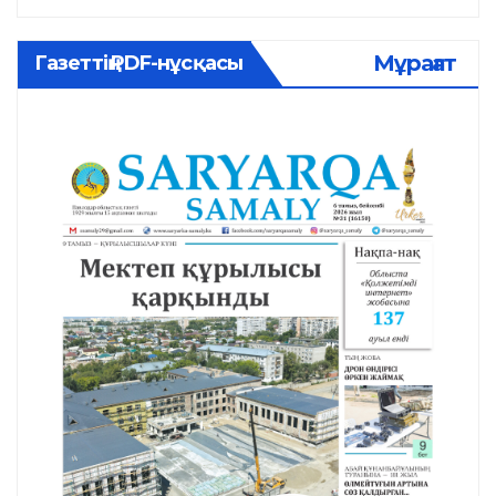
Мұрағат
Газеттің PDF-нұсқасы