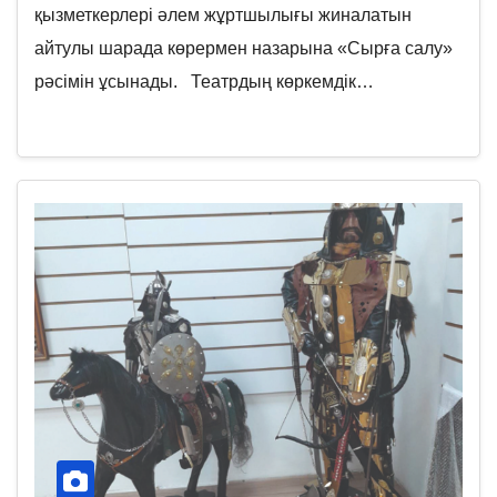
қызметкерлері әлем жұртшылығы жиналатын
айтулы шарада көрермен назарына «Сырға салу»
рәсімін ұсынады. Театрдың көркемдік…