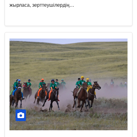
жырласа, зерттеушілердің…