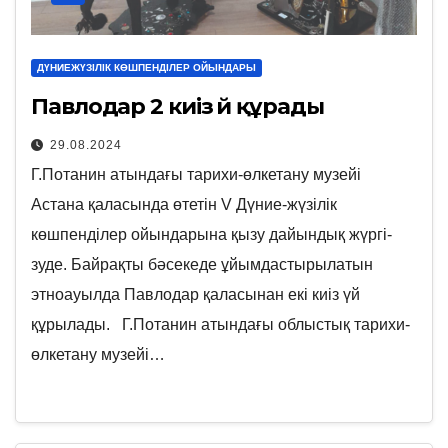
ДҮНИЕЖҮЗІЛІК КӨШПЕНДІЛЕР ОЙЫНДАРЫ
Павлодар 2 киіз үй құрады
29.08.2024
Г.Потанин атындағы тарихи-өлкетану музейі
Астана қаласында өтетін V Дүние-жүзілік
көшпенділер ойындарына қызу дайындық жүргі-
зуде. Байрақты бәсекеде ұйымдастырылатын
этноауылда Павлодар қаласынан екі киіз үй
құрылады. Г.Потанин атындағы облыстық тарихи-
өлкетану музейі…