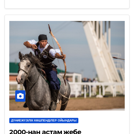
ДҮНИЕЖҮЗІЛІК КӨШПЕНДІЛЕР ОЙЫНДАРЫ
2000-нан астам жебе