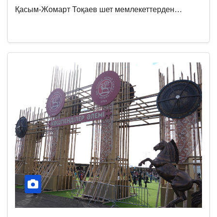
Қасым-Жомарт Тоқаев шет мемлекеттерден…