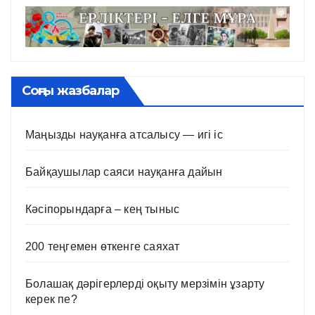
Соңғы жазбалар
Маңызды науқанға атсалысу — игі іс
Байқаушылар саяси науқанға дайын
Кәсіпорындарға – кең тыныс
200 теңгемен өткенге саяхат
Болашақ дәрігерлерді оқыту мерзімін ұзарту
керек пе?