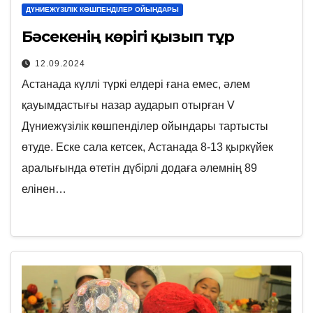
ДҮНИЕЖҮЗІЛІК КӨШПЕНДІЛЕР ОЙЫНДАРЫ
Бәсекенің көрігі қызып тұр
12.09.2024
Астанада күллі түркі елдері ғана емес, әлем
қауымдастығы назар аударып отырған V
Дүниежүзілік көшпенділер ойындары тартысты
өтуде. Еске сала кетсек, Астанада 8-13 қыркүйек
аралығында өтетін дүбірлі додаға әлемнің 89
елінен…