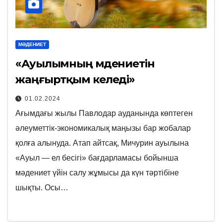
МӘДЕНИЕТ
«Ауылымның мәдениетін
жаңғыртқым келеді»
01.02.2024
Ағымдағы жылы Павлодар ауданында көптеген
әлеуметтік-экономикалық маңызы бар жобалар
қолға алынуда. Атап айтсақ, Мичурин ауылына
«Ауыл — ел бесігі» бағдарламасы бойынша
мәдениет үйін салу жұмысы да күн тәртібіне
шықты. Осы…