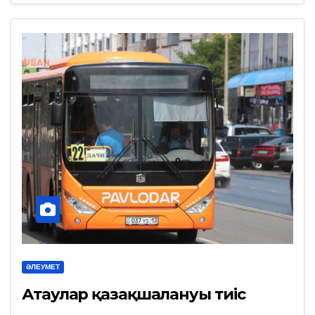
ӘЛЕУМЕТ
Атаулар қазақшалануы тиіс