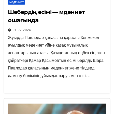
МӘДЕНИЕТ
Шебердің есімі — мәдениет
ошағында
01.02.2024
Жуырда Павлодар қаласына қарасты Кенжекөл
ауылдық мәдениет үйіне қазақ музыкалық
аспаптарының атасы, Қазақстанның еңбек сіңірген
қайраткері Қамар Қасымовтың есімі берілді. Шара
Павлодар қаласының мәдениет және тілдерді
дамыту бөлімінің ұйымдастыруымен өтті. …