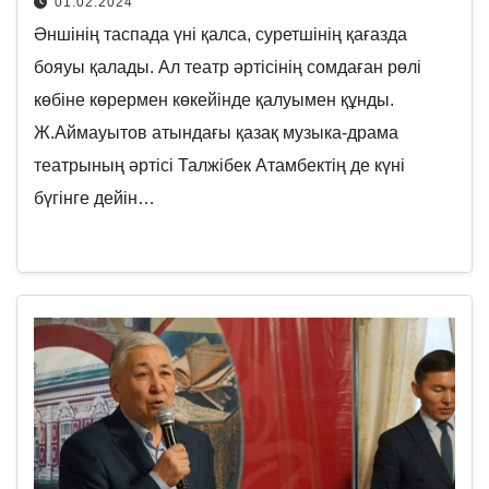
01.02.2024
Әншінің таспада үні қалса, суретшінің қағазда
бояуы қалады. Ал театр әртісінің сомдаған рөлі
көбіне көрермен көкейінде қалуымен құнды.
Ж.Аймауытов атындағы қазақ музыка-драма
театрының әртісі Талжібек Атамбектің де күні
бүгінге дейін…