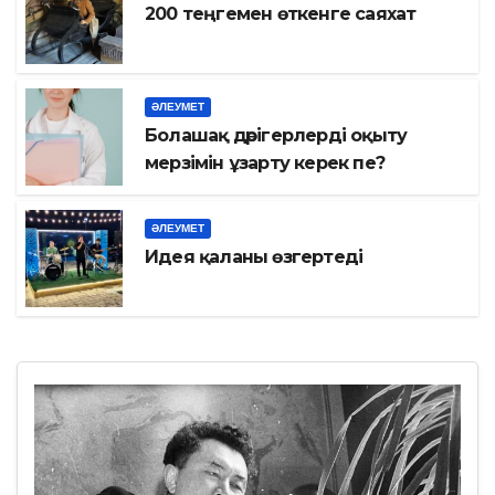
200 теңгемен өткенге саяхат
ӘЛЕУМЕТ
Болашақ дәрігерлерді оқыту
мерзімін ұзарту керек пе?
ӘЛЕУМЕТ
Идея қаланы өзгертеді