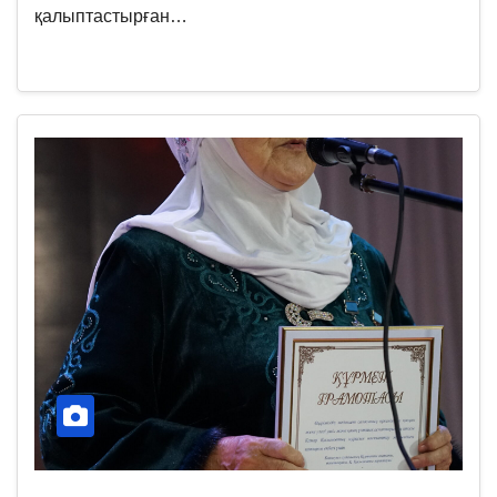
қалыптастырған…