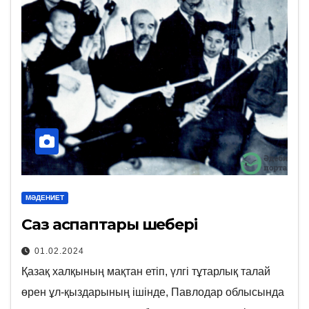
МӘДЕНИЕТ
Саз аспаптары шебері
01.02.2024
Қазақ халқының мақтан етіп, үлгі тұтарлық талай
өрен ұл-қыздарының ішінде, Павлодар облы­сында