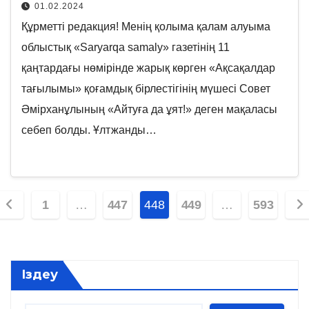
01.02.2024
Құрметті редакция! Менің қолыма қалам алуыма
облыстық «Saryarqa samaly» газетінің 11
қаңтардағы нөмірінде жарық көрген «Ақсақалдар
тағылымы» қоғамдық бірлестігінің мүшесі Совет
Әмірханұлының «Айтуға да ұят!» деген мақаласы
себеп болды. Ұлтжанды…
Posts
1
…
447
448
449
…
593
pagination
Іздеу