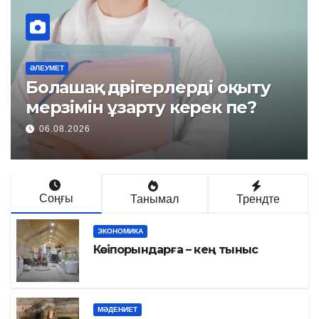
ӘЛЕУМЕТ
Идея қаланы өзгертеді
06.08.2026
Соңғы
Танымал
Трендте
ЭКОНОМИКА
Кәсіпорындарға – кең тыныс
МӘДЕНИЕТ