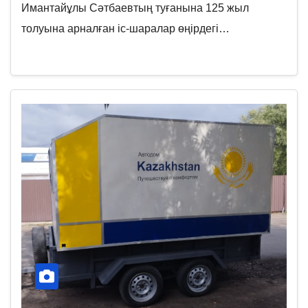
Имантайұлы Сәтбаевтың туғанына 125 жыл
толуына арналған іс-шаралар өңірдегі…