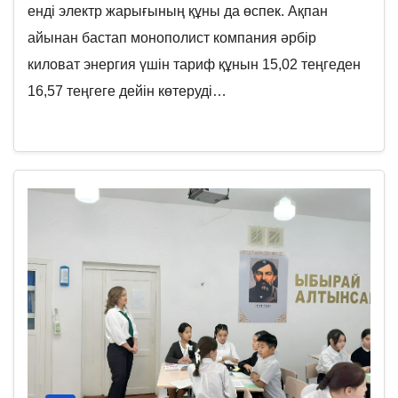
енді электр жарығының құны да өспек. Ақпан
айынан бастап монополист компания әрбір
киловат энергия үшін тариф құнын 15,02 теңгеден
16,57 теңгеге дейін көтеруді…