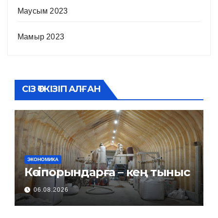
Маусым 2023
Мамыр 2023
СІЗ ӨТКІЗІП АЛҒАН
ЭКОНОМИКА
Кәсіпорындарға – кең тыныс
06.08.2026