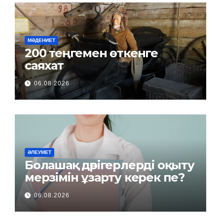
МӘДЕНИЕТ
200 теңгемен өткенге
саяхат
06.08.2026
ӘЛЕУМЕТ
Болашақ дәрігерлерді оқыту
мерзімін ұзарту керек пе?
06.08.2026