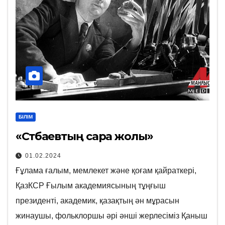
БІЛІМ
«Сәтбаевтың сара жолы»
01.02.2024
Ғұлама ғалым, мемлекет және қоғам қайраткері,
ҚазКСР Ғылым академиясының тұңғыш
президенті, академик, қазақтың ән мұрасын
жинаушы, фольклоршы әрі әнші жерлесіміз Қаныш