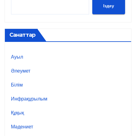
Іздеу
Санаттар
Ауыл
Әлеумет
Білім
Инфрақұрылым
Құқық
Мәдениет