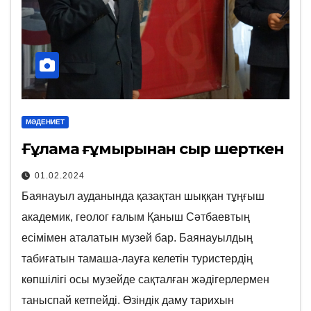
МӘДЕНИЕТ
Ғұлама ғұмырынан сыр шерткен
01.02.2024
Баянауыл ауданында қазақтан шыққан тұңғыш
академик, геолог ғалым Қаныш Сәтбаевтың
есімімен аталатын музей бар. Баянауылдың
табиғатын тамаша-лауға келетін туристердің
көпшілігі осы музейде сақталған жәдігерлермен
таныспай кетпейді. Өзіндік даму тарихын