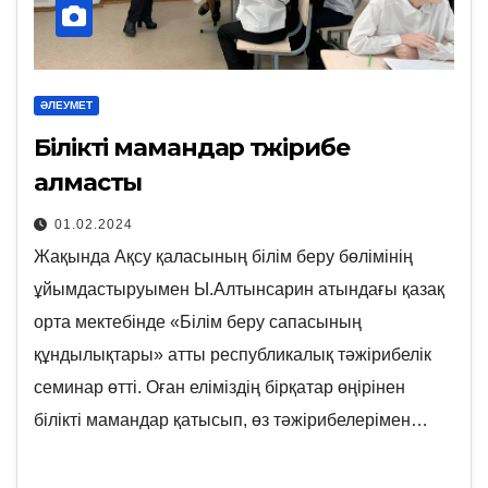
ӘЛЕУМЕТ
Білікті мамандар тәжірибе
алмасты
01.02.2024
Жақында Ақсу қаласының білім беру бөлімінің
ұйымдастыруымен Ы.Алтынсарин атындағы қазақ
орта мектебінде «Білім беру сапасының
құндылықтары» атты республикалық тәжірибелік
семинар өтті. Оған еліміздің бірқатар өңірінен
білікті мамандар қатысып, өз тәжірибелерімен…