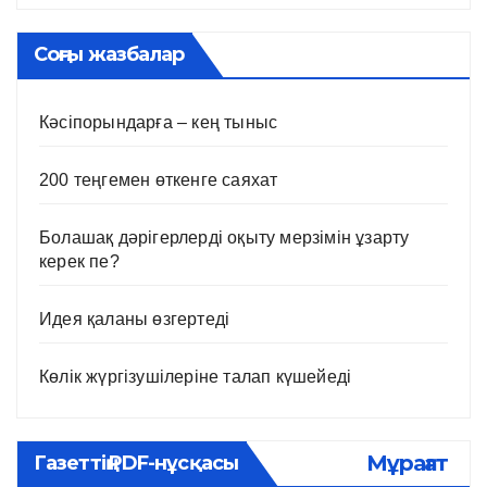
Соңғы жазбалар
Кәсіпорындарға – кең тыныс
200 теңгемен өткенге саяхат
Болашақ дәрігерлерді оқыту мерзімін ұзарту
керек пе?
Идея қаланы өзгертеді
Көлік жүргізушілеріне талап күшейеді
Мұрағат
Газеттің PDF-нұсқасы