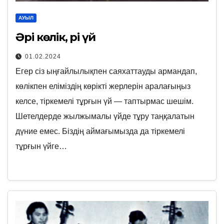
АУЫЛ
Әрі көлік, әрі үй
01.02.2024
Егер сіз ыңғайлылықпен саяхаттауды армандап,
көлікпен еліміздің көрікті жерлерін аралағыңыз
келсе, тіркемелі тұрғын үй — таптырмас шешім.
Шетелдерде жылжымалы үйде тұру таңқалатын
дүние емес. Біздің аймағымызда да тіркемелі
тұрғын үйге…