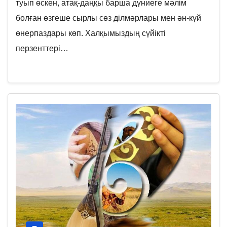
туып өскен, атақ-даңқы барша дүниеге мәлім
болған өзгеше сырлы сөз ділмәрлары мен ән-күй
өнерпаздары көп. Халқымыздың сүйікті
перзенттері…