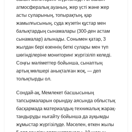
атмосфералық ауаның, жер үсті және жер
асты суларының, топырақтың, қар
жамылғысының, суда жүзетін құстар мен
балықтардың сынамалары (300-ден астам
сынамалар) алынады. Сонымен қатар, 3
жылдан бері өзеннің беткі сулары мен түп
шөгінділеріне мониторинг жүргізіліп келеді.
Соңғы мәліметтер бойынша, сынаптың
артық мөлшері анықталған жоқ, — деп
толықтырды ол.
Сондай-ақ, Мемлекет басшысының
тапсырмаларын орындау аясында облыстық
басқармада материалдық-техникалық жарақ-
тандыруды нығайту бойынша да ауқымды
жұмыстар жүргізілуде. Мәселен, өткен жылы