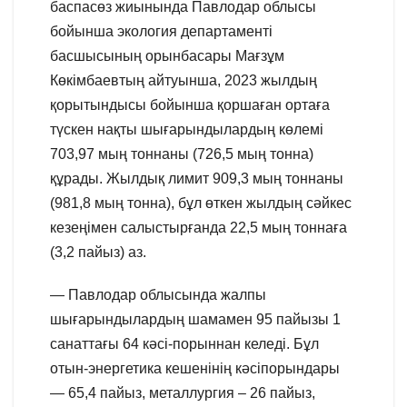
баспасөз жиынында Павлодар облысы
бойынша экология департаменті
басшысының орынбасары Мағзұм
Көкімбаевтың айтуынша, 2023 жылдың
қорытындысы бойынша қоршаған ортаға
түскен нақты шығарындылардың көлемі
703,97 мың тоннаны (726,5 мың тонна)
құрады. Жылдық лимит 909,3 мың тоннаны
(981,8 мың тонна), бұл өткен жылдың сәйкес
кезеңімен салыстырғанда 22,5 мың тоннаға
(3,2 пайыз) аз.
— Павлодар облысында жалпы
шығарындылардың шамамен 95 пайызы 1
санаттағы 64 кәсі-порыннан келеді. Бұл
отын-энергетика кешенінің кәсіпорындары
— 65,4 пайыз, металлургия – 26 пайыз,