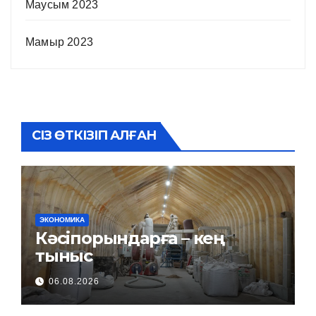
Маусым 2023
Мамыр 2023
СІЗ ӨТКІЗІП АЛҒАН
ЭКОНОМИКА
Кәсіпорындарға – кең
тыныс
06.08.2026