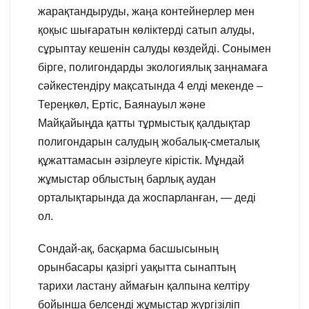
жарақтандыруды, жаңа контейнерлер мен
қоқыс шығаратын көліктерді сатып алуды,
сұрыптау кешенін салуды көздейді. Сонымен
бірге, полигондарды экологиялық заңнамаға
сәйкестендіру мақсатында 4 елді мекенде –
Тереңкөл, Ертіс, Баянауыл және
Майқайыңда қатты тұрмыстық қалдықтар
полигондарын салудың жобалық-сметалық
құжаттамасын әзірлеуге кірістік. Мұндай
жұмыстар облыстың барлық аудан
орталықтарында да жоспарланған, — деді
ол.
Сондай-ақ, басқарма басшысының
орынбасары қазіргі уақытта сынаптың
тарихи ластану аймағын қалпына келтіру
бойынша белсенді жұмыстар жүргізіліп