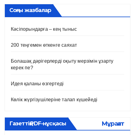
Соңғы жазбалар
Кәсіпорындарға – кең тыныс
200 теңгемен өткенге саяхат
Болашақ дәрігерлерді оқыту мерзімін ұзарту
керек пе?
Идея қаланы өзгертеді
Көлік жүргізушілеріне талап күшейеді
Мұрағат
Газеттің PDF-нұсқасы