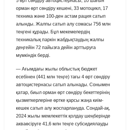
5 өрт сөндіру автоцистернасы, 10 шағын
орман өрт сөндіру кешені, 33 мотоцикл, 17
техника және 100-ден астам рация сатып
алынды. Жалпы сатып алу сомасы 756 млн
теңгені құрады. Бұл мекемелердің
техникалық паркін жабдықтаудың жалпы
деңгейін 72 пайызға дейін арттыруға
мүмкіндік берді.
— Ағымдағы жылы облыстық бюджет
есебінен (441 млн теңге) тағы 4 өрт сөндіру
автоцистернасы сатып алынады. Сонымен
қатар, биыл орман өрт сөндіру бекеттерінің
қызметкерлеріне өртке қарсы жаңа киім-
кешек сатып алу жоспарлануда. Сондай-ақ,
2024 жылы мемлекеттік қолдау шеңберінде
акваөсіруге 41,6 млн теңге субсидиялауды