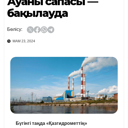
Ауаның сапасы —
бақылауда
Бөлісу:
МАМ 23, 2024
Бүгінгі таңда «Қазгидрометтің»