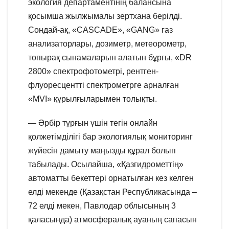
экология департаментінің балансына
қосымша жылжымалы зертхана берілді.
Сондай-ақ, «CASCADE», «GANG» газ
анализаторлары, дозиметр, метеорометр,
топырақ сынамаларын алатын бұрғы, «DR
2800» спектрофотометрі, рентген-
флуоресцентті спектрометрге арналған
«MVI» құрылғыларымен толықты.
— Әрбір тұрғын үшін тегін онлайн
қолжетімділігі бар экологиялық мониторинг
жүйесін дамыту маңызды құрал болып
табылады. Осылайша, «Қазгидрометтің»
автоматты бекеттері орнатылған кез келген
елді мекенде (Қазақстан Республикасында –
72 елді мекен, Павлодар облысының 3
қаласында) атмосфералық ауаның сапасын