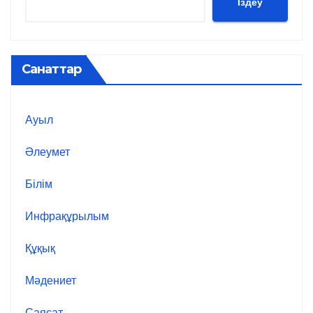
Іздеу
Санаттар
Ауыл
Әлеумет
Білім
Инфрақұрылым
Құқық
Мәдениет
Саясат