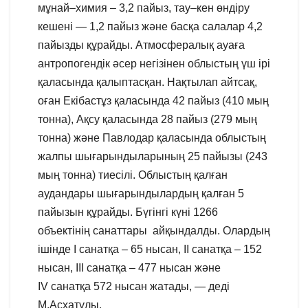
мұнай–химия – 3,2 пайыз, тау–кен өндіру
кешені — 1,2 пайыз және басқа салалар 4,2
пайызды құрайды. Атмосфералық ауаға
антропогендік әсер негізінен облыстың үш ірі
қаласында қалыптасқан. Нақтылап айтсақ,
оған Екібастұз қаласында 42 пайыз (410 мың
тонна), Ақсу қаласында 28 пайыз (279 мың
тонна) және Павлодар қаласында облыстың
жалпы шығарындыларының 25 пайызы (243
мың тонна) тиесілі. Облыстың қалған
аудандары шығарындылардың қалған 5
пайызын құрайды. Бүгінгі күні 1266
объектінің санаттары айқындалды. Олардың
ішінде I санатқа – 65 нысан, II санатқа – 152
нысан, III санатқа – 477 нысан және
IV санатқа 572 нысан жатады, — деді
М.Асхатұлы.