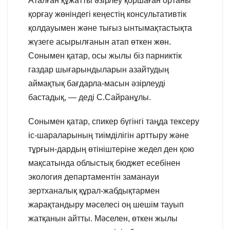
Аталған құжатты әзірлеу қоршаған ортаны
қорғау жөніндегі кеңестің консультативтік
қолдауымен және тығыз ынтымақтастықта
жүзеге асырылғанын атап өткен жөн.
Сонымен қатар, осы жылы біз парниктік
газдар шығарындыларын азайтудың
аймақтық бағдарла-масын әзірлеуді
бастадық, — деді С.Сайранұлы.
Сонымен қатар, спикер бүгінгі таңда тексеру
іс-шараларының тиімділігін арттыру және
тұрғын-дардың өтініштеріне жедел ден қою
мақсатында облыстық бюджет есебінен
экология департаментін заманауи
зертханалық құрал-жабдықтармен
жарақтандыру мәселесі оң шешім тауып
жатқанын айтты. Мәселен, өткен жылы