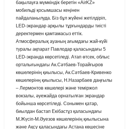
бақылауға мүмкіндік беретін «AirKZ»
мобильді қосымшасы кеңінен
пайдаланылуда. Біз бұл жүйені жетілдіріп,
LED-экрандар арқылы тұрғындарды тиісті
деректермен қамтамасыз еттік.
Атмосфералық ауаның ағымдағы жай-күйі
туралы ақпарат Павлодар қаласындағы 5
LED-экранда көрсетіледі. Атап өтсек, облыс
орталығындағы Ак.Сәтбаев-Торайғыров
көшелерінің қиылысы, Ак.Сәтбаев-Кривенко
көшелерінң қиылысы, Н.Назарбаев даңғылы
– Лермонтов көшелері және теміржол
вокзалы, әуежайда орнатылған экрандар
бойынша көрсетіледі. Сонымен қатар,
биылдан бастап Екібастұз қаласындағы
М.Жүсіп-М.Әуезов көшелерінің қиылысына
және Ақсу қаласындағы Астана көшесіне