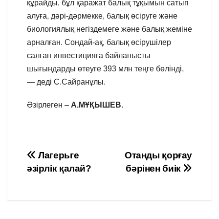
құрайды, бұл қаражат балық тұқымын сатып
алуға, дәрі-дәрмекке, балық өсіруге және
биологиялық негіздемеге және балық жеміне
арналған. Сондай-ақ, балық өсірушілер
салған инвестицияға байланысты
шығындарды өтеуге 393 млн теңге бөлінді,
— деді С.Сайранұлы.
Әзірлеген –
А.МҰҚЫШЕВ.
Навигация
Лагерьге
Отанды қорғау
әзірлік қалай?
бәрінен биік
по
записям