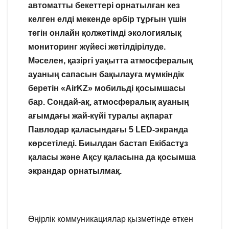
автоматты бекеттері орнатылған кез
келген елді мекенде әрбір тұрғын үшін
тегін онлайн қолжетімді экологиялық
мониторинг жүйесі жетілдірілуде.
Мәселен, қазіргі уақытта атмосфералық
ауаның сапасын бақылауға мүмкіндік
беретін «AirKZ» мобильді қосымшасы
бар. Сондай-ақ, атмосфералық ауаның
ағымдағы жай-күйі туралы ақпарат
Павлодар қаласындағы 5 LED-экранда
көрсетіледі. Биылдан бастап Екібастұз
қаласы және Ақсу қаласына да қосымша
экрандар орнатылмақ.
Өңірлік коммуникациялар қызметінде өткен