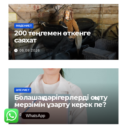
МӘДЕНИЕТ
200 теңгемен өткенге
саяхат
06.08.2026
ӘЛЕУМЕТ
Болашақ дәрігерлерді оқыту
мерзімін ұзарту керек пе?
06.08.2026
WhatsApp