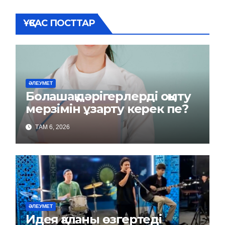
ҰҚСАС ПОСТТАР
ӘЛЕУМЕТ
Болашақ дәрігерлерді оқыту
мерзімін ұзарту керек пе?
ТАМ 6, 2026
ӘЛЕУМЕТ
Идея қаланы өзгертеді