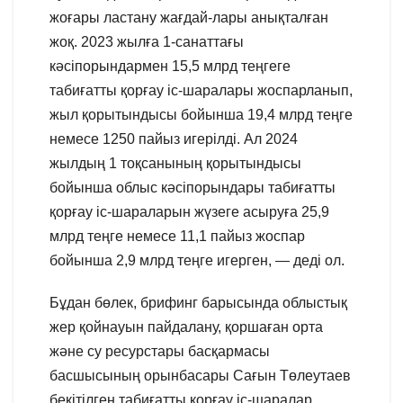
жоғары ластану жағдай-лары анықталған
жоқ. 2023 жылға 1-санаттағы
кәсіпорындармен 15,5 млрд теңгеге
табиғатты қорғау іс-шаралары жоспарланып,
жыл қорытындысы бойынша 19,4 млрд теңге
немесе 1250 пайыз игерілді. Ал 2024
жылдың 1 тоқсанының қорытындысы
бойынша облыс кәсіпорындары табиғатты
қорғау іс-шараларын жүзеге асыруға 25,9
млрд теңге немесе 11,1 пайыз жоспар
бойынша 2,9 млрд теңге игерген, — деді ол.
Бұдан бөлек, брифинг барысында облыстық
жер қойнауын пайдалану, қоршаған орта
және су ресурстары басқармаcы
басшысының орынбасары Сағын Төлеутаев
бекітілген табиғатты қорғау іс-шаралар