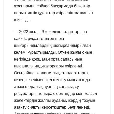
жоспарына сәйкес басқармада бірқатар
нормативтік құжаттар әзірленіп жатқанын
жеткізді.
— 2022 жылы Экокодекс талаптарына
сәйкес рұқсат етілген шекті
шығарындылардың шоғырландырылған
көлемі құрастырылды. Өткен жылы оның
негізінде қоршаған орта сапасының
нысаналы индикаторлары әзірленді.
Осылайша экологиялық стандарттарға
кезең-кезеңімен қол жеткізу мақсатында
атмосфералық ауаның сапасы, су
ресурстары, топырақ, ормандар мен жасыл
желектердің жалпы ауданы, жердің тозуын
азайту сияқты көрсеткіштер белгіленеді.