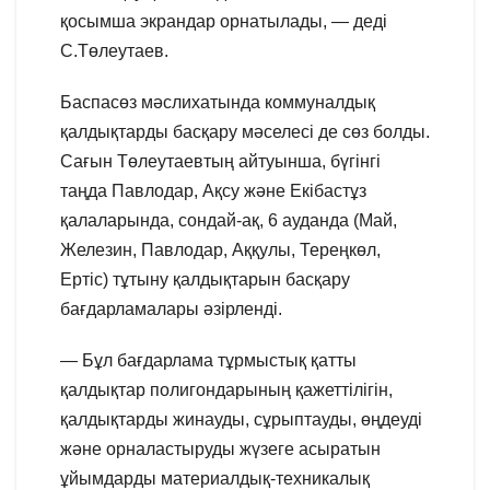
қосымша экрандар орнатылады, — деді
С.Төлеутаев.
Баспасөз мәслихатында коммуналдық
қалдықтарды басқару мәселесі де сөз болды.
Сағын Төлеутаевтың айтуынша, бүгінгі
таңда Павлодар, Ақсу және Екібастұз
қалаларында, сондай-ақ, 6 ауданда (Май,
Железин, Павлодар, Аққулы, Тереңкөл,
Ертіс) тұтыну қалдықтарын басқару
бағдарламалары әзірленді.
— Бұл бағдарлама тұрмыстық қатты
қалдықтар полигондарының қажеттілігін,
қалдықтарды жинауды, сұрыптауды, өңдеуді
және орналастыруды жүзеге асыратын
ұйымдарды материалдық-техникалық