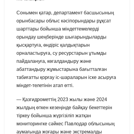
Сонымен қатар, департамент басшысының
орынбасары облыс кәсіпорындары рұқсат
шарттары бойынша міндеттемелерді
орындау шеңберінде шығарындыларды
қысқартуға, өндіріс қалдықтарын
орналастыруға, су ресурстарын ұтымды
пайдалануға, көгалдандыру және
абаттандыру жұмыстарына бағытталған
табиғатты қорғау іс-шараларын іске асыруға
міндет-телетінін атап өтті.
— Қазгидрометтің 2023 жылы және 2024
жылдың өткен кезеңінде байқау бекеттерін
тіркеу бойынша жүргізіліп жатқан
мониторингке сәйкес Павлодар облысының
аумағында жоғары және экстремалды