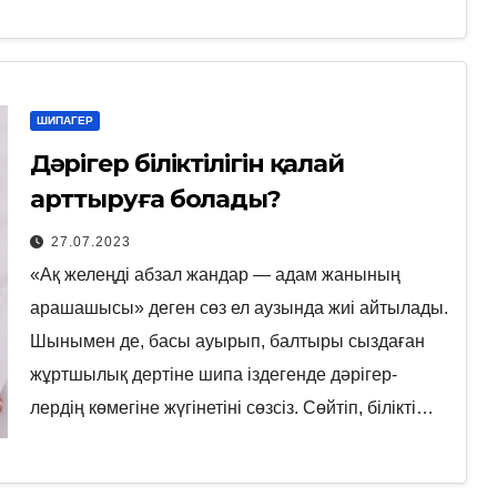
ШИПАГЕР
Дәрігер біліктілігін қалай
арттыруға болады?
27.07.2023
«Ақ желеңді абзал жандар — адам жанының
арашашысы» деген сөз ел аузында жиі айтылады.
Шынымен де, басы ауырып, балтыры сыздаған
жұртшылық дертіне шипа іздегенде дәрігер-
лердің көмегіне жүгінетіні сөзсіз. Сөйтіп, білікті…