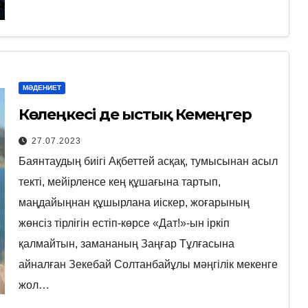
МӘДЕНИЕТ
Көлеңкесі де ыстық Кемеңгер
27.07.2023
Баянтаудың биігі Ақбеттей асқақ, тумысынан асыл
текті, мейірленсе кең құшағына тартып,
маңдайыңнан құшырлана иіскер, жоғарының
жөнсіз тірлігін естіп-көрсе «Дат!»-ын іркіп
қалмайтын, замананың Заңғар Тұлғасына
айналған Зекебай Солтанбайұлы мәңгілік мекенге
жол…