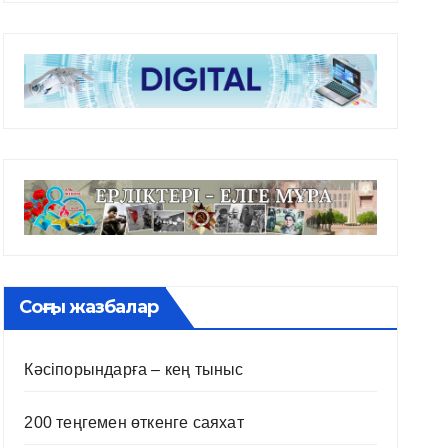
Соңғы жазбалар
Кәсіпорындарға – кең тыныс
200 теңгемен өткенге саяхат