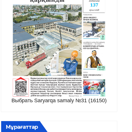
Выбрать Saryarqa samaly №31 (16150)
Мұрағаттар