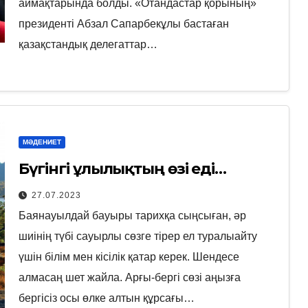
аймақтарында болды. «Отандастар қорының»
президенті Абзал Сапарбекұлы бастаған
қазақстандық делегаттар…
МӘДЕНИЕТ
Бүгінгі ұлылықтың өзі еді…
27.07.2023
Баянауылдай бауыры тарихқа сыңсыған, әр
шиінің түбі сауырлы сөзге тірер ел туралыайту
үшін білім мен кісілік қатар керек. Шендесе
алмасаң шет жайла. Арғы-бергі сөзі аңызға
бергісіз осы өлке алтын құрсағы…