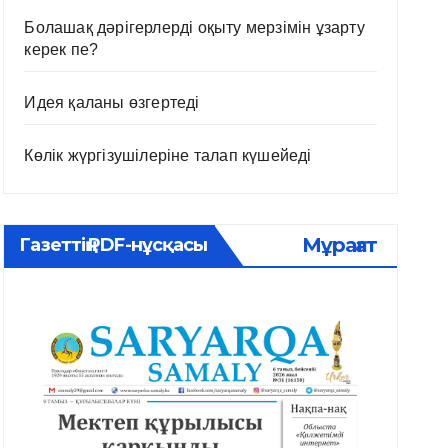
Болашақ дәрігерлерді оқыту мерзімін ұзарту
керек пе?
Идея қаланы өзгертеді
Көлік жүргізушілеріне талап күшейеді
Мұрағат
Газеттің PDF-нұсқасы