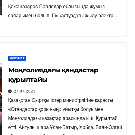
Қожаназаров Павлодар облысында жұмыс
сапарымен болып, Екібастұздағы жылу-электр…
ӘЛЕУМЕТ
Моңғолиядағы қандастар
құрылтайы
27.07.2023
Қазақстан Сыртқы істер министрлігіне қарасты
«Отандастар қорының» ұйытқы болуымен
Моңғолиядағы қазақтар арасында кіші Құрылтай
өтті. Айтулы шара Ұлан-Батыр, Хобда, Баян-Өлгей