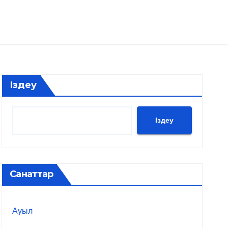
Іздеу
Іздеу
Санаттар
Ауыл