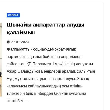
САЯСАТ
Шынайы ақпараттар алуды
қалаймын
27.07.2023
Жалпыұлттық социал-демократиялық
партиясының тізімі бойынша өңірімізден
сайланған ҚР Парламенті мәжілісінің депутаты
Ажар Сағындықова өңірлерді аралап, халықтың
мұң-мұқтажын тыңдап, назарға алуда. Халық
қалаулысы сайлаушылардың осы өтініш-
тілектерін биік мінберден биліктің құлағына
жеткізбек.…