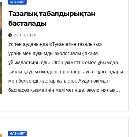
ӘЛЕУМЕТ
Тазалық табалдырықтан
басталады
29.08.2024
Успен ауданында «Туған өлке тазалығы»
ұранымен ауқымды экологиялық акция
ұйымдастырылды. Оған үкіметтік емес ұйымдар,
зиялы қауым өкілдері, еріктілер, ауыл тұрғындары
мен белсенді жастар қатысты. Аудан әкімдігі
баспасөз қызметінің мәліметінше, экологиялық…
ӘЛЕУМЕТ