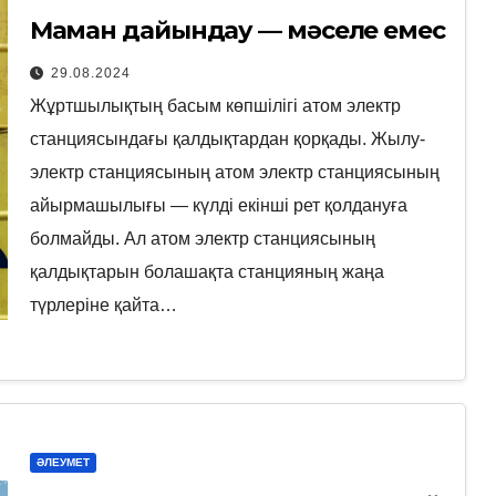
Маман дайындау — мәселе емес
29.08.2024
Жұртшылықтың басым көпшілігі атом электр
станциясындағы қалдықтардан қорқады. Жылу-
электр станциясының атом электр станциясының
айырмашылығы — күлді екінші рет қолдануға
болмайды. Ал атом электр станциясының
қалдықтарын болашақта станцияның жаңа
түрлеріне қайта…
ӘЛЕУМЕТ