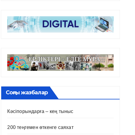
Соңғы жазбалар
Кәсіпорындарға – кең тыныс
200 теңгемен өткенге саяхат