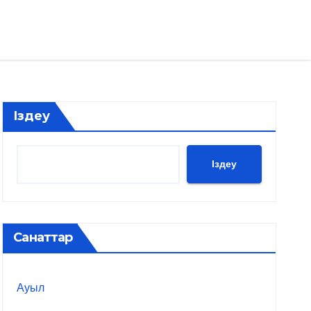
Іздеу
Іздеу
Санаттар
Ауыл