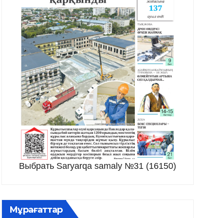
Выбрать Saryarqa samaly №31 (16150)
Мұрағаттар