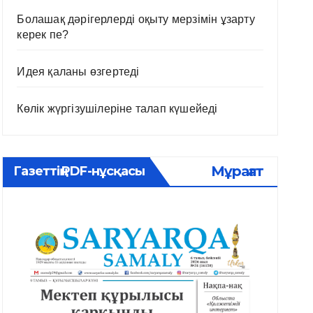
Болашақ дәрігерлерді оқыту мерзімін ұзарту
керек пе?
Идея қаланы өзгертеді
Көлік жүргізушілеріне талап күшейеді
Мұрағат
Газеттің PDF-нұсқасы