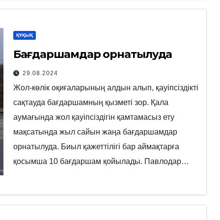
ҚҰҚЫҚ
Бағдаршамдар орнатылуда
29.08.2024
Жол-көлік оқиғаларының алдын алып, қауіпсіздікті
сақтауда бағдаршамның қызметі зор. Қала
аумағында жол қауіпсіздігін қамтамасыз ету
мақсатында жыл сайын жаңа бағдаршамдар
орнатылуда. Биыл қажеттілігі бар аймақтарға
қосымша 10 бағдаршам қойылады. Павлодар…