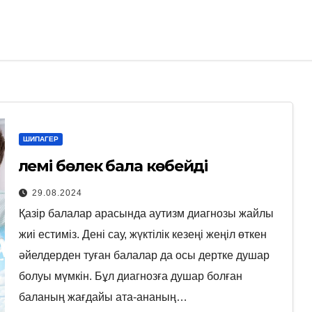
ШИПАГЕР
Әлемі бөлек бала көбейді
29.08.2024
Қазір балалар арасында аутизм диагнозы жайлы
жиі естиміз. Дені сау, жүктілік кезеңі жеңіл өткен
әйелдерден туған балалар да осы дертке душар
болуы мүмкін. Бұл диагнозға душар болған
баланың жағдайы ата-ананың…