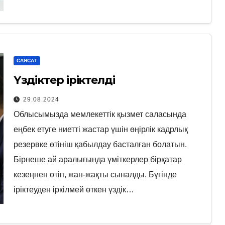
САЯСАТ
Үздіктер іріктелді
29.08.2024
Облысымызда мемлекеттік қызмет саласында
еңбек етуге ниетті жастар үшін өңірлік кадрлық
резервке өтініш қабылдау басталған болатын.
Бірнеше ай аралығында үміткерлер бірқатар
кезеңнен өтіп, жан-жақты сыналды. Бүгінде
іріктеуден іркілмей өткен үздік…