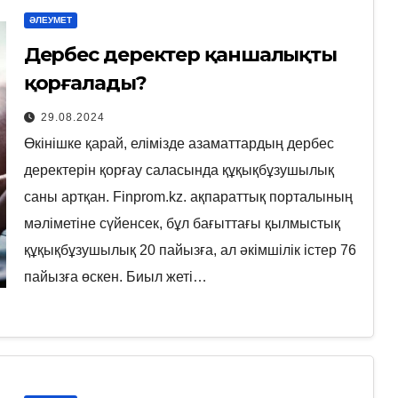
ӘЛЕУМЕТ
Дербес деректер қаншалықты
қорғалады?
29.08.2024
Өкінішке қарай, елімізде азаматтардың дербес
деректерін қорғау саласында құқықбұзушылық
саны артқан. Finprom.kz. ақпараттық порталының
мәліметіне сүйенсек, бұл бағыттағы қылмыстық
құқықбұзушылық 20 пайызға, ал әкімшілік істер 76
пайызға өскен. Биыл жеті…