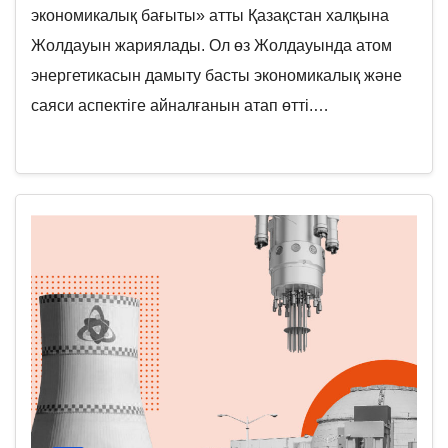
экономикалық бағыты» атты Қазақстан халқына
Жолдауын жариялады. Ол өз Жолдауында атом
энергетикасын дамыту басты экономикалық және
саяси аспектіге айналғанын атап өтті.…