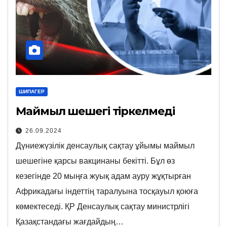
ШИПАГЕР
Маймыл шешегі тіркелмеді
26.09.2024
Дүниежүзілік денсаулық сақтау ұйымы маймыл
шешегіне қарсы вакцинаны бекітті. Бұл өз
кезегінде 20 мыңға жуық адам ауру жұқтырған
Африкадағы індеттің таралуына тосқауыл қоюға
көмектеседі. ҚР Денсаулық сақтау министрлігі
Қазақстандағы жағдайдың…