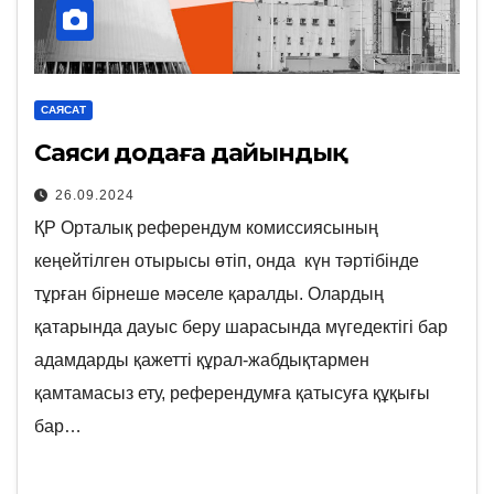
САЯСАТ
Саяси додаға дайындық
26.09.2024
ҚР Орталық референдум комиссиясының
кеңейтілген отырысы өтіп, онда күн тәртібінде
тұрған бірнеше мәселе қаралды. Олардың
қатарында дауыс беру шарасында мүгедектігі бар
адамдарды қажетті құрал-жабдықтармен
қамтамасыз ету, референдумға қатысуға құқығы
бар…