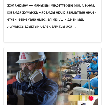
жол бермеу — маңызды міндеттердің бірі. Себебі,
қоғамда жұмысқа жарамды әрбір азаматтың еңбек
еткені өзіне ғана емес, еліміз үшін де тиімді.
Жұмыссыздықтың белең алмауы аса…