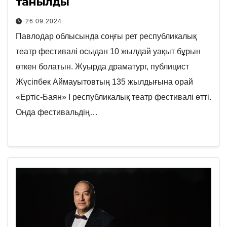
танылды
26.09.2024
Павлодар облысында соңғы рет республикалық
театр фестивалі осыдан 10 жылдай уақыт бұрын
өткен болатын. Жуырда драматург, публицист
Жүсіпбек Аймауытовтың 135 жылдығына орай
«Ертіс-Баян» І республикалық театр фестивалі өтті.
Онда фестивальдің…