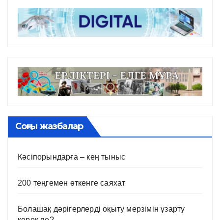
Соңғы жазбалар
Кәсіпорындарға – кең тыныс
200 теңгемен өткенге саяхат
Болашақ дәрігерлерді оқыту мерзімін ұзарту
керек пе?