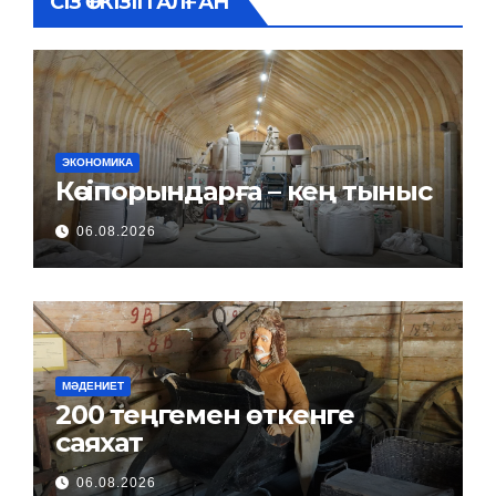
СІЗ ӨТКІЗІП АЛҒАН
ЭКОНОМИКА
Кәсіпорындарға – кең тыныс
06.08.2026
МӘДЕНИЕТ
200 теңгемен өткенге
саяхат
06.08.2026