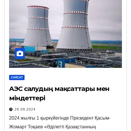
САЯСАТ
АЭС салудың мақсаттары мен
міндеттері
26.09.2024
2024 жылғы 1 қыркүйегінде Президент Қасым-
Жомарт Тоқаев «Әділетті Қазақстанның