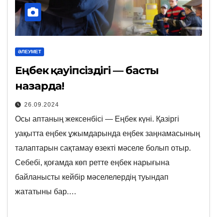
ӘЛЕУМЕТ
Еңбек қауіпсіздігі — басты
назарда!
26.09.2024
Осы аптаның жексенбісі — Еңбек күні. Қазіргі
уақытта еңбек ұжымдарында еңбек заңнамасының
талаптарын сақтамау өзекті мәселе болып отыр.
Себебі, қоғамда көп ретте еңбек нарығына
байланысты кейбір мәселелердің туындап
жататыны бар.…