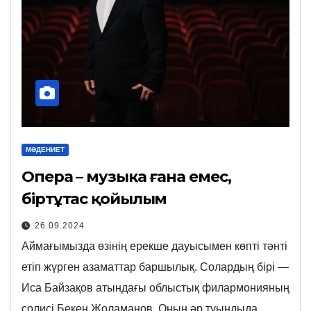
МӘДЕНИЕТ
Опера – музыка ғана емес,
біртұтас қойылым
26.09.2024
Аймағымызда өзінің ерекше дауысымен көпті тәнті
етіп жүрген азаматтар баршылық. Солардың бірі —
Иса Байзақов атындағы облыстық филармонияның
солисі Бекен Жоламанов. Оның әр туындыда