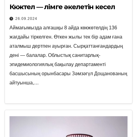
Көкжөтел — өлімге әкелетін кесел
26.09.2024
Аймағымызда алғашқы 8 айда көкжөтелдің 136
жағдайы тіркелген. Өткен жылы тек бір адам ғана
аталмыш дертпен ауырған. Сырқаттанғандардың
дені — балалар. Облыстық санитарлық-
эпидемиологиялық бақылау департаменті
басшысының орынбасары Зәмзәгүл Дощанованың
айтуынша,…