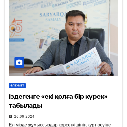
ӘЛЕУМЕТ
Іздегенге «екі қолға бір күрек»
табылады
26.09.2024
Елімізде жұмыссыздар көрсеткішінің күрт өсуіне