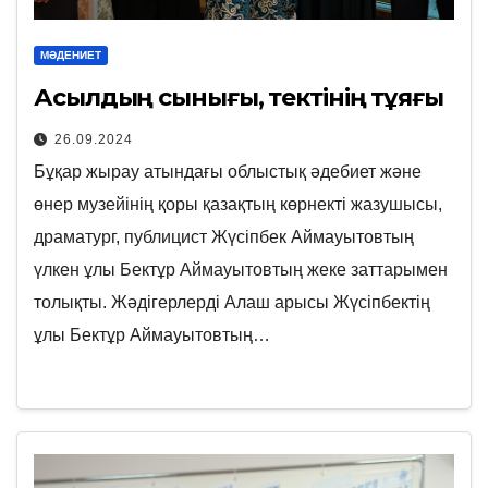
МӘДЕНИЕТ
Асылдың сынығы, тектінің тұяғы
26.09.2024
Бұқар жырау атындағы облыстық әдебиет және
өнер музейінің қоры қазақтың көрнекті жазушысы,
драматург, публицист Жүсіпбек Аймауытовтың
үлкен ұлы Бектұр Аймауытовтың жеке заттарымен
толықты. Жәдігерлерді Алаш арысы Жүсіпбектің
ұлы Бектұр Аймауытовтың…