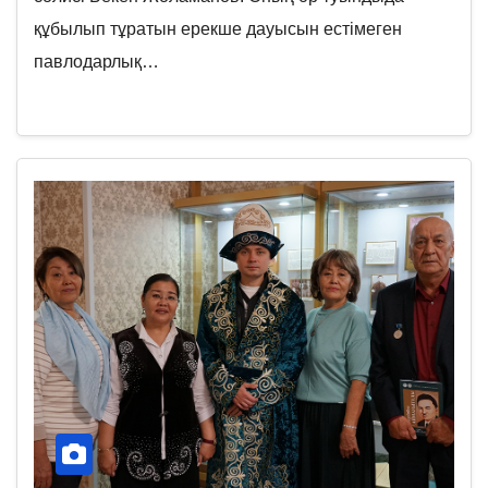
құбылып тұратын ерекше дауысын естімеген
павлодарлық…