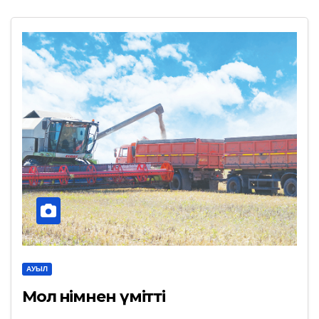
АУЫЛ
Мол өнімнен үмітті