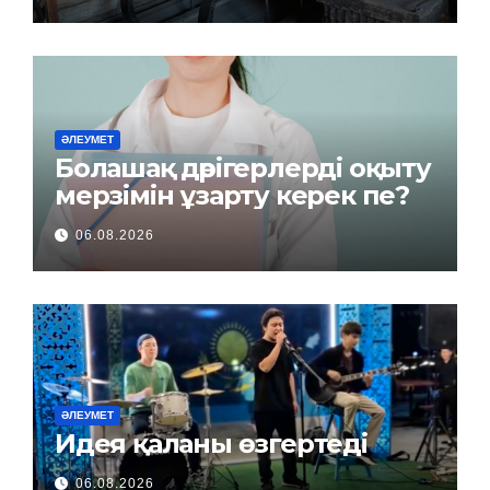
ӘЛЕУМЕТ
Болашақ дәрігерлерді оқыту
мерзімін ұзарту керек пе?
06.08.2026
ӘЛЕУМЕТ
Идея қаланы өзгертеді
06.08.2026