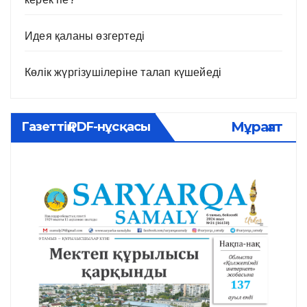
Идея қаланы өзгертеді
Көлік жүргізушілеріне талап күшейеді
Мұрағат
Газеттің PDF-нұсқасы