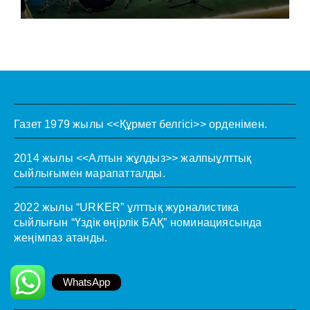
Газет 1979 жылы <<Құрмет белгісі>> орденімен.
2014 жылы <<Алтын жұлдыз>> жалпыұлттық
сыйлығымен марапатталды.
2022 жылы “URKER” ұлттық журналистика
сыйлығын “Үздік өңірлік БАҚ” номинациясында
жеңімпаз атанды.
WhatsApp