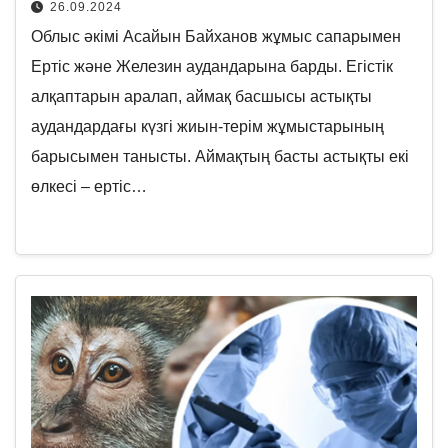
26.09.2024
Облыс әкімі Асайын Байханов жұмыс сапарымен
Ертіс және Железин аудандарына барды. Егістік
алқаптарын аралап, аймақ басшысы астықты
аудандардағы күзгі жиын-терім жұмыстарының
барысымен танысты. Аймақтың басты астықты екі
өлкесі – ертіс…