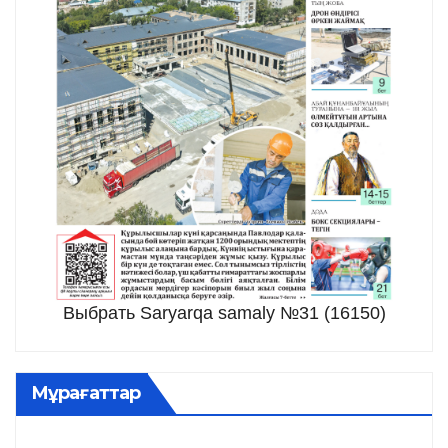
Выбрать Saryarqa samaly №31 (16150)
Мұрағаттар