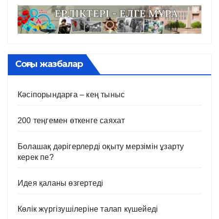
Соңғы жазбалар
Кәсіпорындарға – кең тыныс
200 теңгемен өткенге саяхат
Болашақ дәрігерлерді оқыту мерзімін ұзарту
керек пе?
Идея қаланы өзгертеді
Көлік жүргізушілеріне талап күшейеді