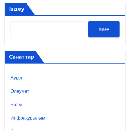
Іздеу
Іздеу
Санаттар
Ауыл
Әлеумет
Білім
Инфрақұрылым