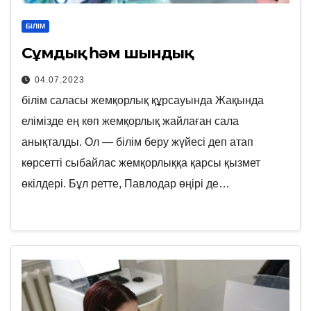
БІЛІМ
Сұмдық һәм шындық
04.07.2023
білім саласы жемқорлық құрсауында Жақында
елімізде ең көп жемқорлық жайлаған сала
анықталды. Ол — білім беру жүйесі деп атап
көрсетті сыбайлас жемқорлыққа қарсы қызмет
өкілдері. Бұл ретте, Павлодар өңірі де…