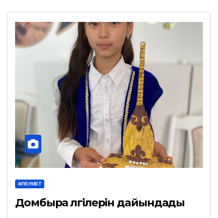
ӘЛЕУМЕТ
Домбыра үлгілерін дайындады