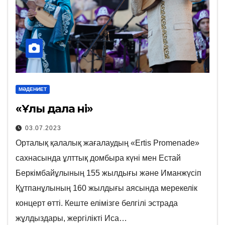
МӘДЕНИЕТ
«Ұлы дала үні»
03.07.2023
Орталық қалалық жағалаудың «Ertis Promenade»
сахнасында ұлттық домбыра күні мен Естай
Беркімбайұлының 155 жылдығы және Иманжүсіп
Құтпанұлының 160 жылдығы аясында мерекелік
концерт өтті. Кеште елімізге белгілі эстрада
жұлдыздары, жергілікті Иса…