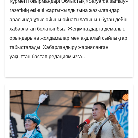
Құрметті оқырмандар! Облыстық «Saryarqa samaly»
газетінің екінші жартыжылдығына жазылғандар
арасында ұтыс ойыны ойнатылатынын бұған дейін
хабарлаған болатынбыз. Жеңімпаздарға демалыс
орындарына жолдамалар мен ақшалай сыйлықтар
табысталады. Хабарландыру жарияланған
уақыттан бастап редациямызға…