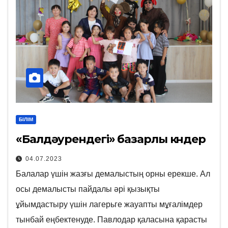
БІЛІМ
«Балдәурендегі» базарлы күндер
04.07.2023
Балалар үшін жазғы демалыстың орны ерекше. Ал
осы демалысты пайдалы әрі қызықты
ұйымдастыру үшін лагерьге жауапты мұғалімдер
тынбай еңбектенуде. Павлодар қаласына қарасты