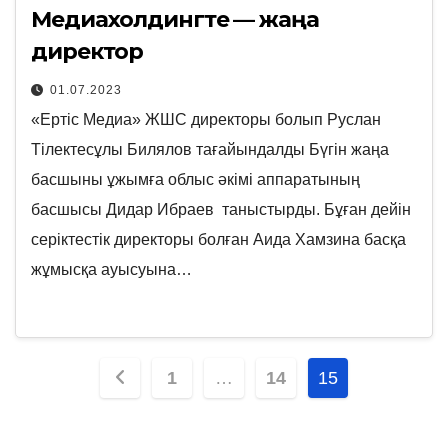
Медиахолдингте — жаңа
директор
01.07.2023
«Ертіс Медиа» ЖШС директоры болып Руслан
Тілектесұлы Билялов тағайындалды Бүгін жаңа
басшыны ұжымға облыс әкімі аппаратының
басшысы Дидар Ибраев таныстырды. Бұған дейін
серіктестік директоры болған Аида Хамзина басқа
жұмысқа ауысуына…
Posts
1
…
14
15
pagination