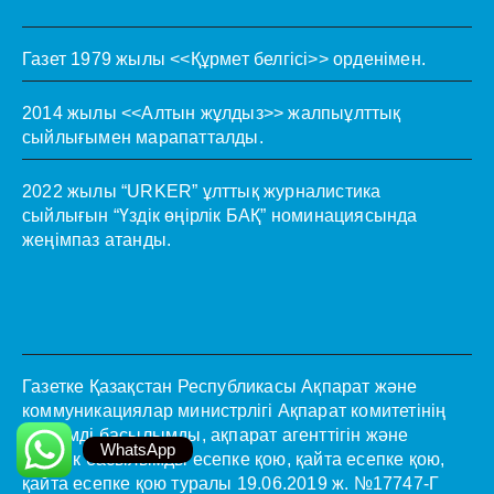
Газет 1979 жылы <<Құрмет белгісі>> орденімен.
2014 жылы <<Алтын жұлдыз>> жалпыұлттық
сыйлығымен марапатталды.
2022 жылы “URKER” ұлттық журналистика
сыйлығын “Үздік өңірлік БАҚ” номинациясында
жеңімпаз атанды.
Газетке Қазақстан Республикасы Ақпарат және
коммуникациялар министрлігі Ақпарат комитетінің
мерзімді басылымды, ақпарат агенттігін және
WhatsApp
желілік басылымды есепке қою, қайта есепке қою,
қайта есепке қою туралы 19.06.2019 ж. №17747-Г