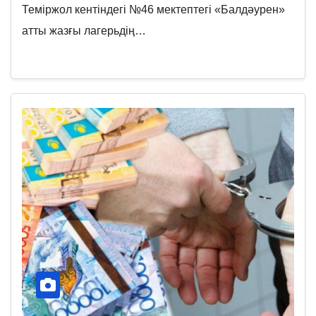
Теміржол кентіндегі №46 мектептегі «Балдәурен»
атты жазғы лагерьдің…