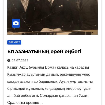
ӘЛЕУМЕТ
Ел азаматының ерен еңбегі
04.07.2023
Қазіргі Ақсу, бұрынғы Ермак қаласына қарасты
Қызылжар ауылының дамып, өркендеуіне үлес
қосқан азаматтар баршылық. Ауыл жұртшылығы
бір кісідей жұмылып, кеңшардың ілгерілеуі үшін
аянбай еңбек етті. Солардың қатарынан Уахит
Ораловты ерекше…