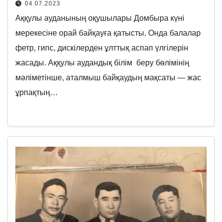
04.07.2023
Аққулы ауданының оқушылары Домбыра күні
мерекесіне орай байқауға қатысты. Онда балалар
фетр, гипс, дискілерден ұлттық аспап үлгілерін
жасады. Аққулы аудандық білім беру бөлімінің
мәліметінше, аталмыш байқаудың мақсаты — жас
ұрпақтың…