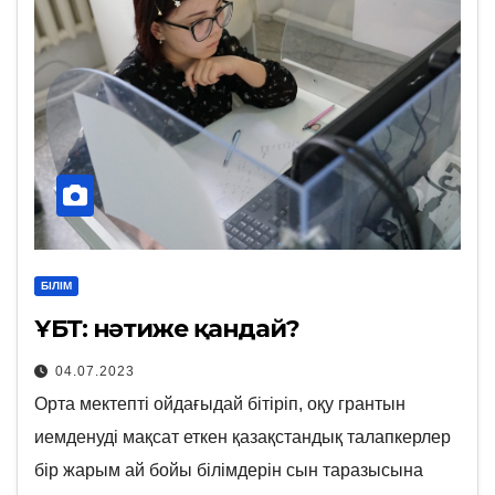
БІЛІМ
ҰБТ: нәтиже қандай?
04.07.2023
Орта мектепті ойдағыдай бітіріп, оқу грантын
иемденуді мақсат еткен қазақстандық талапкерлер
бір жарым ай бойы білімдерін сын таразысына