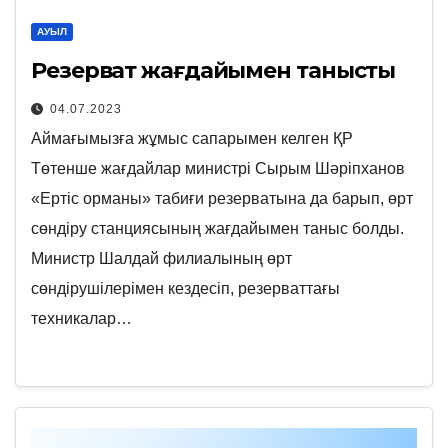
АУЫЛ
Резерват жағдайымен танысты
04.07.2023
Аймағымызға жұмыс сапарымен келген ҚР
Төтенше жағдайлар министрі Сырым Шәріпханов
«Ертіс орманы» табиғи резерватына да барып, өрт
сөндіру станциясының жағдайымен таныс болды.
Министр Шалдай филиалының өрт
сөндірушілерімен кездесіп, резерваттағы
техникалар…