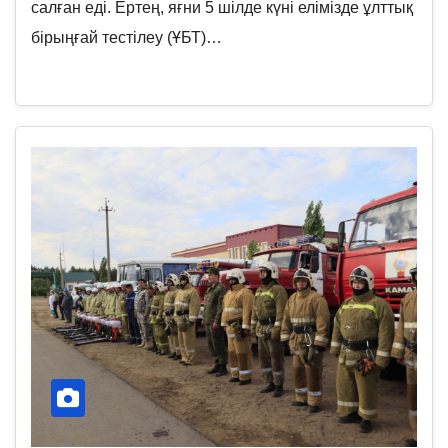
салған еді. Ертең, яғни 5 шілде күні елімізде ұлттық
бірыңғай тестілеу (ҰБТ)…