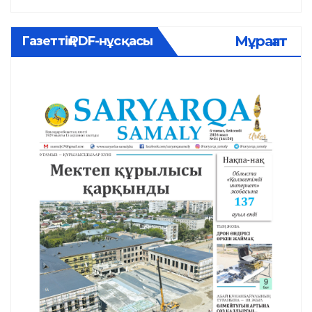
Мұрағат
Газеттің PDF-нұсқасы