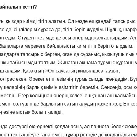
 айналып кетті?
ы қыздар киімді тігіп алатын. Ол кезде ешқандай тапсырыс
 де, сіңлілерім сұраса да, тігіп беріп жүрдім. Шұлық, шарф
 едім. Студент кезімде де осы өнерімді жалғастырдым. Ал
балаларға мерекеге байланысты киім тігіп беріп отырдым.
амалдарға тапсырыс берген, оған да сұраныс, қызығушылық 
лғашқы табысымды таптым. Жинаған ақшама тұрмыс құрғаны
ыш алдым. Қазақтың «Он саусағың қимылдаса, аузың
ол рас екен. Әрекет етіп, өзімнің тұрмысымды жөндедім. Бүг
шелерінің барлық киімін өзім тігіп беремін. Сенсеңіз, осы к
емеспін. Егер қолыңнан өнерің келсе, ешқашан аш қалмайсы
өмен, сол үшін де барлығын сатып алудың қажеті жоқ. Ең ке
ң өзіңе ыстық болып келеді.
да дәстүрлі ою-өрнекті қолданасыз, ал панноға бөлек сюже
кті тек сәндеуге ғана емес, тұмар ретінде де қолданады е