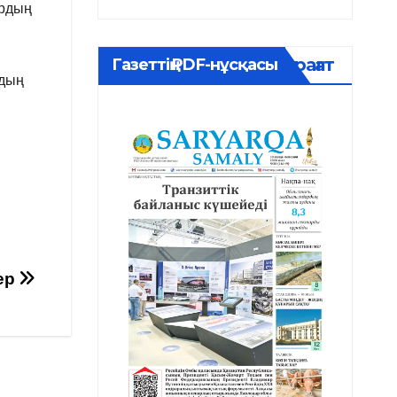
ардың
Мұрағат
Газеттің PDF-нұсқасы
рдың
лер