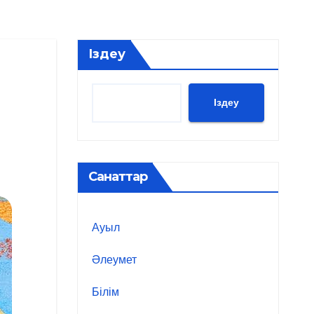
Іздеу
Іздеу
Санаттар
Ауыл
Әлеумет
Білім