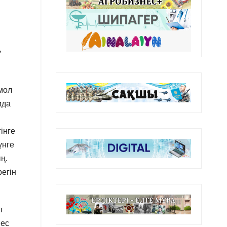
,
мол
мда
інге
үнге
ң.
регін
т
мес