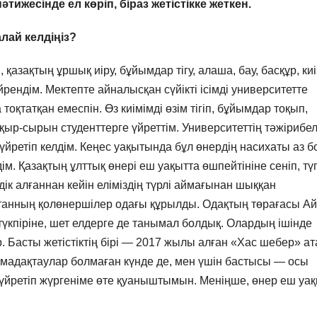
әтижесінде ел көріп, біраз жетістікке жеткен.
лай келдіңіз?
азақтың ұршық иіру, бұйымдар тігу, алаша, бау, басқұр, киі
үйрендім. Мектепте айналысқан сүйікті ісімді университетте
татқан емеспін. Өз киімімді өзім тігіп, бұйымдар тоқып,
 қыр-сырын студенттерге үйреттім. Университеттің тәжірибел
, үйретіп келдім. Кеңес уақытында бұл өнердің насихаты аз б
ім. Қазақтың ұлттық өнері еш уақытта өшпейтініне сеніп, тү
ндік алғаннан кейін еліміздің түрлі аймағынан шыққан
анның қолөнершілер одағы құрылды. Одақтың төрағасы А
үкпіріне, шет елдерге де танымал болдық. Олардың ішінде
 Басты жетістіктің бірі — 2017 жылы алған «Хас шебер» ат
л мадақтаулар болмаған күнде де, мен үшін бастысы — осы
 үйретіп жүргеніме өте қуаныштымын. Меніңше, өнер еш уа