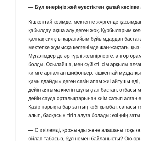
— Бұл өнеріңіз жәй әуестіктен қалай кәсіпке
Кішкентай кезімде, мектепте жүргенде қасымдағ
қабылдау, ақша алу деген жоқ. Құрбыларым келсе
қалпақ сияқты қарапайым бұйымдардан бастаған
мектепке жұмысқа келгенімде жан-жақтағы қыз 
Мұғалімдер де әр түрлі жемпірлерге, ангор ор
болды. Осылайша, мен сүйікті ісім арқылы а
киімге арналған шифоньер, кішкентай мұздатқ
қимылдайды» деген сөзін апам жиі айтушы еді, 
дейін аяғыма киетін шұлықтан бастап, отбасы мү
дейін сауда орталықтарынан киім сатып алған 
Қазір нарықта бар заттың көбі қымбат, сапасы т
алып, басқасын тігіп алуға болады: өзіңнің заты
— Сіз кілемді, қоржынды және алашаны тоқыған
ойлап табасыз, бұл немен байланысты? Ою-өрне