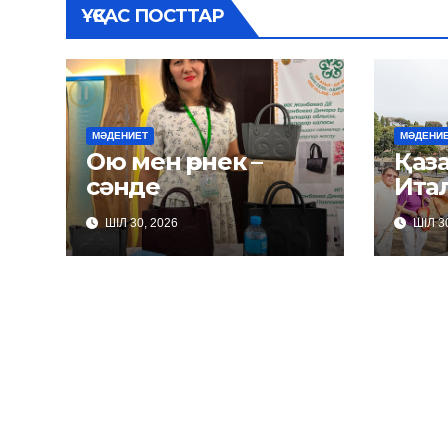
ҰҚСАС ПОСТТАР
МӘДЕНИЕТ
МӘДЕНИ
Ою мен өрнек –
Қаза
сәнде
Итал
ШІЛ 30, 2026
ШІЛ 30