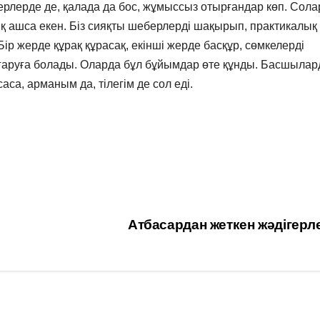
рлерде де, қалада да бос, жұмыссыз отырғандар көп. Сол
ық ашса екен. Біз сияқты шеберлерді шақырып, практикалық
Бір жерде құрақ құрасақ, екінші жерде басқұр, сөмкелерді
ығаруға болады. Оларда бұл бұйымдар өте құнды. Басшыла
са, арманым да, тілегім де сол еді.
Атбасардан жеткен жәдігер