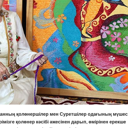
станның қолөнершілер мен Суретшілер одағының мүшесі
імізге қолөнер кәсібі әжесінен дарып, өмірінен ерекше