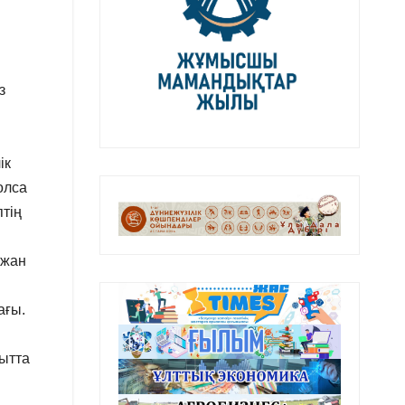
з
ік
олса
птің
йжан
ағы.
қытта