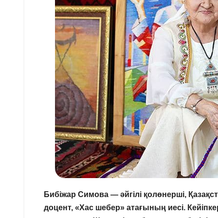
Бибіжар Симова — әйгілі қолөнерші, Қазақ
доцент, «Хас шебер» атағының иесі. Кейіпкер