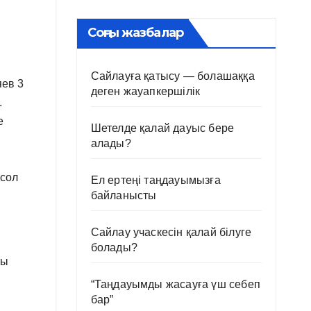
Соңғы жазбалар
Сайлауға қатысу — болашаққа
яев 3
деген жауапкершілік
.
е
Шетелде қалай дауыс бере
алады?
 сол
Ел ертеңі таңдауымызға
байланысты
Сайлау учаскесін қалай білуге
болады?
ты
“Таңдауымды жасауға үш себеп
бар”