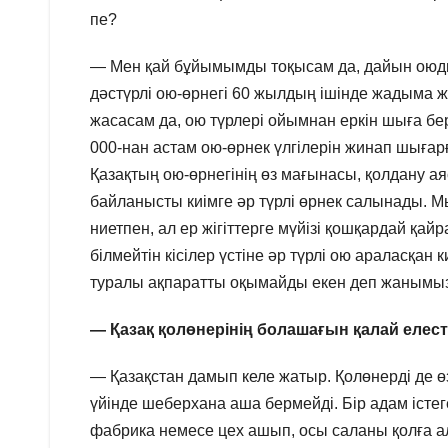
пе?
— Мен қай бұйымымды тоқысам да, дайын оюды
дәстүрлі ою-өрнегі 60 жылдың ішінде жадыма ж
жасасам да, ою түрлері ойымнан еркін шыға бе
000-нан астам ою-өрнек үлгілерін жинап шығар
Қазақтың ою-өрнегінің өз мағынасы, қолдану а
байланысты киімге әр түрлі өрнек салынады. М
ниетпен, ал ер жігіттерге мүйізі қошқардай қа
білмейтін кісілер үстіне әр түрлі ою араласқан
туралы ақпаратты оқымайды екен деп жанымы
— Қазақ қолөнерінің болашағын қалай елест
— Қазақстан дамып келе жатыр. Қолөнерді де ө
үйінде шеберхана аша бермейді. Бір адам істег
фабрика немесе цех ашып, осы саланы қолға ал