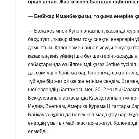
орын алған. Жас кезінен бастаған еңбегінің н
— Бибіжар Иманбекқызы, тоқыма өнеріне қа
— Бала кезімнен Күлән апамның қасында жүріп, қ
басу, түкті, тықыр кілем тоқу сияқты өнерлерін 
дамыттым. Қолөнермен айналысуды ешуақытта тоқ
қазақтың киіз үйінің ішкі бөлшектерін жасаудың
сабақтарында өз білгенімді қағаз бетіне түсіріп
да, өзім үшін бойыма бар білгенімді сақтап жүрд
түбінде бір жетістікке жететініме сендім. Егеме
шеберлердің бастамасымен 2012 жылы Қазақст
Бекқұлованың арқасында Қазақстанның түкпір-т
Индия, Вьетнам, Америка Құрама Штаттары бар.
Байқауға бұдан да бөлек көп мадақтау бар. Бұ
өнердің ұмытылмай, жастарға жетуі. Қолөнерді
өлмейді.