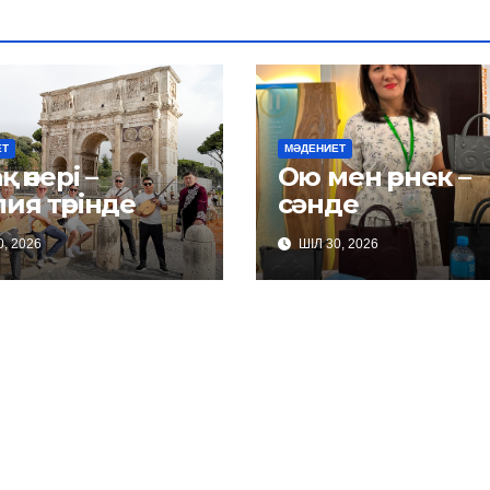
ЕТ
МӘДЕНИЕТ
қ өнері –
Ою мен өрнек –
ия төрінде
сәнде
, 2026
ШІЛ 30, 2026