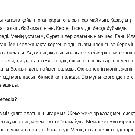
 қағазға қойып, оған қарап отырып салмаймын. Қазақтың
атталып, бойыма сіңген. Кесте тіксем де, басқа бұйымды
реді. Менің ұстазым, Суретшілер одағының мүшесі Ғани Ил
ған. Мен сол жинақта көрген оюды сызғышпен сыза беремін
ясы болады. Адамның жынысына және қай жеріне киілетінін
ысалы, қыздарға өсімдіктердің оюын өссін, жасарсын деген
йратты болсын деген оймен салады. Ою-өрнектің мәнін, жөнін
 киімді мағынасын білмей киіп алады. Біз мұны көргенде неге
з ашиды.
етесіз?
зіміз қолға алатын шығармыз. Жеке-жеке әр қазақ мен сияқ
ен жұмыстың көлемі түк те болмайды. Мемлекет жүн иіретін
ып, дамытса жақсы болар еді. Менің осы өзгерістерді көріп