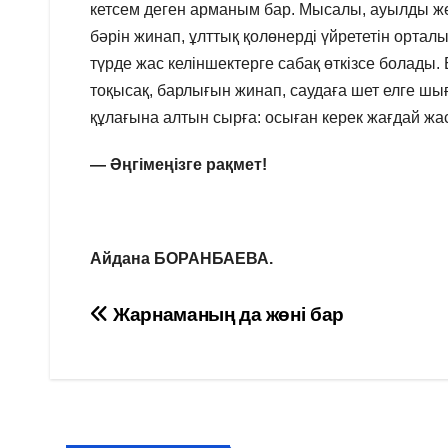
кетсем деген арманым бар. Мысалы, ауылды же
бәрін жинап, ұлттық қолөнерді үйрететін ортал
түрде жас келіншектерге сабақ өткізсе болады. 
тоқысақ, барлығын жинап, саудаға шет елге ш
құлағына алтын сырға: осыған керек жағдай жаса
— Әңгімеңізге рақмет!
Айдана БОРАНБАЕВА.
Навигация
Жарнаманың да жөні бар
по
записям