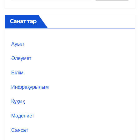
Санаттар
Ауыл
Әлеумет
Білім
Инфрақұрылым
Құқық
Мәдениет
Саясат