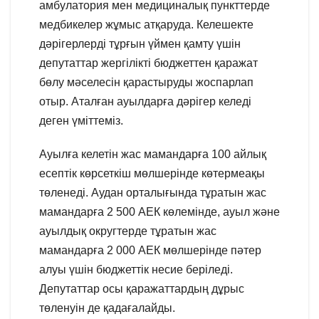
амбулатория мен медициналық пункттерде
медбикелер жұмыс атқаруда. Келешекте
дәрігерлерді тұрғын үймен қамту үшін
депутаттар жергілікті бюджеттен қаражат
бөлу мәселесін қарастыруды жоспарлап
отыр. Аталған ауылдарға дәрігер келеді
деген үміттеміз.
Ауылға келетін жас мамандарға 100 айлық
есептік көрсеткіш мөлшерінде көтермеақы
төленеді. Аудан орталығында тұратын жас
мамандарға 2 500 АЕК көлемінде, ауыл және
ауылдық округтерде тұратын жас
мамандарға 2 000 АЕК мөлшерінде пәтер
алуы үшін бюджеттік несие беріледі.
Депутаттар осы қаражаттардың дұрыс
төленуін де қадағалайды.