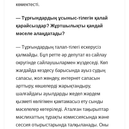
көмектесті.
— Тұрғындардың ұсыныс-тілегін қалай
қарайсыздар? Жұртшылықты қандай
мәселе алаңдатады?
— Тұрғындардың талап-тілегі ескерусіз
қалмайды. Бұл ретте әр депутат өз сайлау
округінде сайлаушылармен жүздеседі. Көп
жағдайда кездесу барысында ауыз судың
сапасы, жол жөндеу, интернет сапасын
арттыру, көшелерді жарықтандыру,
шалғайдағы ауылдарды жедел жәрдем
қызметі көлігімен қамтамасыз ету сынды
мәселелер көтеріледі. Аталған тақырыптар
мәслихаттың тұрақты комиссиясында және
сессия отырыстарында талқыланады. Оны