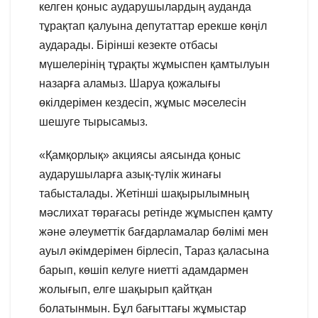
келген қоныс аударушылардың ауданда
тұрақтап қалуына депутаттар ерекше көңіл
аударады. Бірінші кезекте отбасы
мүшелерінің тұрақты жұмыспен қамтылуын
назарға аламыз. Шаруа қожалығы
өкілдерімен кездесіп, жұмыс мәселесін
шешуге тырысамыз.
«Қамқорлық» акциясы аясында қоныс
аударушыларға азық-түлік жинағы
табысталады. Жетінші шақырылымның
мәслихат төрағасы ретінде жұмыспен қамту
және әлеуметтік бағдарламалар бөлімі мен
ауыл әкімдерімен бірлесіп, Тараз қаласына
барып, көшіп келуге ниетті адамдармен
жолығып, елге шақырып қайтқан
болатынмын. Бұл бағыттағы жұмыстар