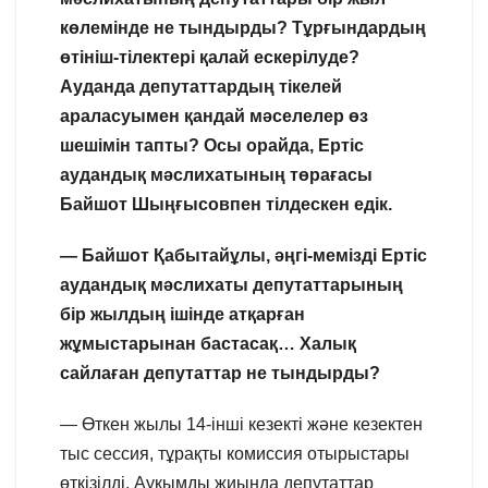
көлемінде не тындырды? Тұрғындардың
өтініш-тілектері қалай ескерілуде?
Ауданда
депутаттардың тікелей
араласуымен қандай мәселелер өз
шешімін тапты? Осы орайда, Ертіс
аудандық мәслихатының төрағасы
Байшот Шыңғысовпен тілдескен едік.
— Байшот Қабытайұлы, әңгі-мемізді Ертіс
аудандық мәслихаты депутаттарының
бір жылдың ішінде атқарған
жұмыстарынан бастасақ… Халық
сайлаған депутаттар не тындырды?
— Өткен жылы 14-інші кезекті және кезектен
тыс сессия, тұрақты комиссия отырыстары
өткізілді. Ауқымды жиында депутаттар