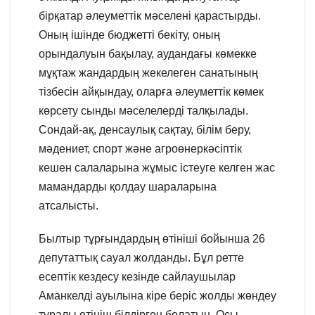
бірқатар әлеуметтік мәселені қарастырды.
Оның ішінде бюджетті бекіту, оның
орындалуын бақылау, аудандағы көмекке
мұқтаж жандардың жекелеген санатының
тізбесін айқындау, оларға әлеуметтік көмек
көрсету сынды мәселелерді талқылады.
Сондай-ақ, денсаулық сақтау, білім беру,
мәдениет, спорт және агроөнеркәсіптік
кешен салаларына жұмыс істеуге келген жас
мамандарды қолдау шараларына
атсалысты.
Былтыр тұрғындардың өтініші бойынша 26
депутаттық сауал жолданды. Бұл ретте
есептік кездесу кезінде сайлаушылар
Аманкелді ауылына кіре беріс жолды жөндеу
туралы өтініш білдірген болатын. Осы