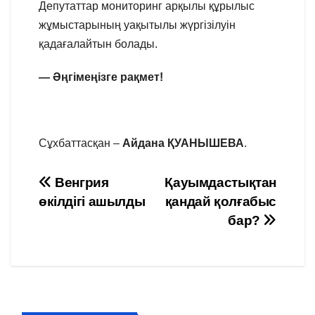
Депутаттар мониторинг арқылы құрылыс
жұмыстарының уақытылы жүргізілуін
қадағалайтын болады.
— Әңгімеңізге рақмет!
Сұхбаттасқан –
Айдана ҚУАНЫШЕВА
.
Навигация
Венгрия
Қауымдастықтан
өкілдігі ашылды
қандай қолғабыс
по
бар?
записям