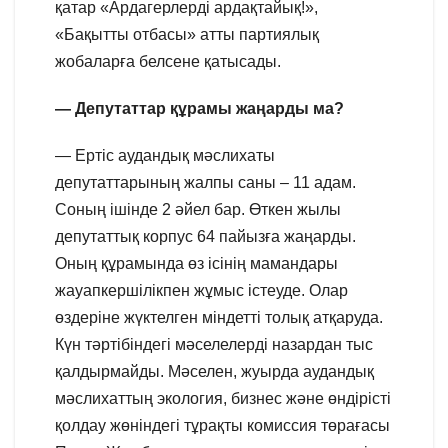
қатар «Ардагерлерді ардақтайық!»,
«Бақытты отбасы» атты партиялық
жобаларға белсене қатысады.
— Депутаттар құрамы жаңарды ма?
— Ертіс аудандық мәслихаты
депутаттарының жалпы саны – 11 адам.
Соның ішінде 2 әйел бар. Өткен жылы
депутаттық корпус 64 пайызға жаңарды.
Оның құрамында өз ісінің мамандары
жауапкершілікпен жұмыс істеуде. Олар
өздеріне жүктелген міндетті толық атқаруда.
Күн тәртібіндегі мәселелерді назардан тыс
қалдырмайды. Мәселен, жуырда аудандық
мәслихаттың экология, бизнес және өндірісті
қолдау жөніндегі тұрақты комиссия төрағасы