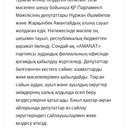
мәселені шешу бойынша ҚР Парламенті
Мәжілісінің депутаттары Нұржан Әшімбетов
және Жарқынбек Амантайдың атына сауал
жолдаған едік. Нәтижесінде мәселе оң
шешімін тауып, республикалық бюджеттен
қаражат бөлінді. Сондай-ақ, «AMANAT»
партиясы аудандық филиалының офисінде
қоғамдық қабылдау жүргізіледі. Депутаттар
белгіленген кестеге сәйкес азаматтарды
жеке мәселелерімен қабылдайды. Тоқсан
сайын аудан, ауыл және ауылдық округтер
әкімдерінің халық алдында есеп беру
кездесулеріне қатысады. Биыл қаңтар-ақпан
айларында депутаттар өз сайлау
округтеріндегі сайлаушылармен жеке
кездесу өткізді.