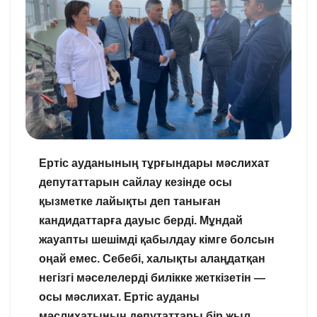
Ертіс ауданының тұрғындары мәслихат
депутаттарын сайлау кезінде осы
қызметке лайықты деп таныған
кандидаттарға дауыс берді. Мұндай
жауапты шешімді қабылдау кімге болсын
оңай емес. Себебі, халықты алаңдатқан
негізгі мәселелерді билікке жеткізетін —
осы мәслихат. Ертіс ауданы
мәслихатының депутаттары бір жыл