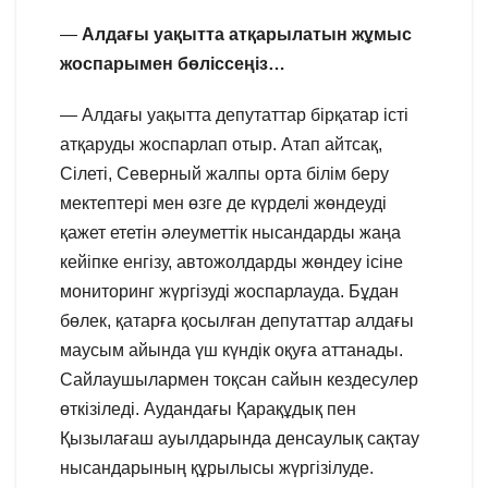
—
Алдағы уақытта атқарылатын жұмыс
жоспарымен бөліссеңіз…
— Алдағы уақытта депутаттар бірқатар істі
атқаруды жоспарлап отыр. Атап айтсақ,
Сілеті, Северный жалпы орта білім беру
мектептері мен өзге де күрделі жөндеуді
қажет ететін әлеуметтік нысандарды жаңа
кейіпке енгізу, автожолдарды жөндеу ісіне
мониторинг жүргізуді жоспарлауда. Бұдан
бөлек, қатарға қосылған депутаттар алдағы
маусым айында үш күндік оқуға аттанады.
Сайлаушылармен тоқсан сайын кездесулер
өткізіледі. Аудандағы Қарақұдық пен
Қызылағаш ауылдарында денсаулық сақтау
нысандарының құрылысы жүргізілуде.