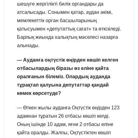
шешуге жергілікті билік органдары да
атсалысады. Сонымен қатар, аудан әкімі,
мемлекеттік орган басшыларының
қатысуымен «депутаттық сағат» та өткізіледі.
Барлық жиында халықтың мәселесі назарға
алынады.
— Ауданға оңтүстік өңірден көшіп келген
отбасылардың біразы өз еліне қайта
оралғанын білеміз. Олардың ауданда
тұрақтап қалуына депутаттар қандай
көмек көрсетуде?
— Өткен жылы ауданға Оңтүстік өңірден 123
адамнан тұратын 26 отбасы көшіп келді.
Оның ішінде 10 адам, яғни 2 отбасы еліне
қайта оралды. Жалпы, Оңтүстіктен көшіп