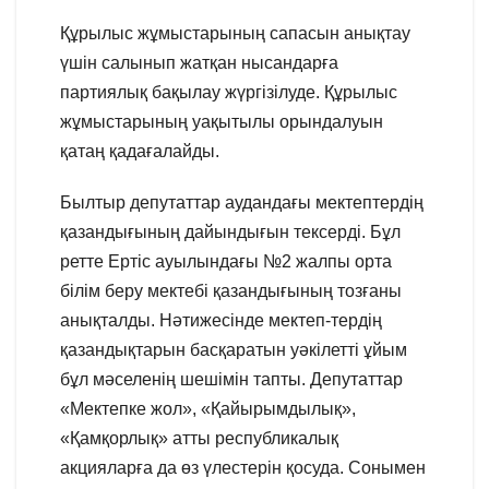
Құрылыс жұмыстарының сапасын анықтау
үшін салынып жатқан нысандарға
партиялық бақылау жүргізілуде. Құрылыс
жұмыстарының уақытылы орындалуын
қатаң қадағалайды.
Былтыр депутаттар аудандағы мектептердің
қазандығының дайындығын тексерді. Бұл
ретте Ертіс ауылындағы №2 жалпы орта
білім беру мектебі қазандығының тозғаны
анықталды. Нәтижесінде мектеп-тердің
қазандықтарын басқаратын уәкілетті ұйым
бұл мәселенің шешімін тапты. Депутаттар
«Мектепке жол», «Қайырымдылық»,
«Қамқорлық» атты республикалық
акцияларға да өз үлестерін қосуда. Сонымен