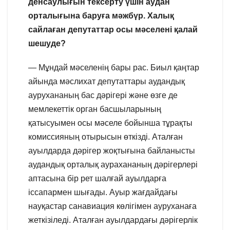
денсаулығын тексерту үшін аудан
орталығына баруға мәжбүр. Халық
сайлаған депутаттар осы мәселені қалай
шешуде?
— Мұндай мәселенің бары рас. Биыл қаңтар
айында мәслихат депутаттары аудандық
аурухананың бас дәрігері және өзге де
мемлекеттік орган басшыларының
қатысуымен осы мәселе бойынша тұрақты
комиссияның отырысын өткізді. Аталған
ауылдарда дәрігер жоқтығына байланысты
аудандық орталық аурахананың дәрігерлері
аптасына бір рет шалғай ауылдарға
іссапармен шығады. Ауыр жағдайдағы
науқастар санавиация көлігімен ауруханаға
жеткізіледі. Аталған ауылдардағы дәрігерлік