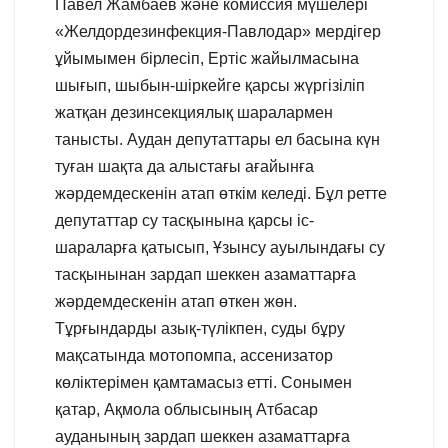
Павел Жамбаев және комиссия мүшелері
«Желдордезинфекция-Павлодар» мердігер
ұйымымен бірлесіп, Ертіс жайылмасына
шығып, шыбын-шіркейге қарсы жүргізіліп
жатқан дезинсекциялық шаралармен
танысты. Аудан депутаттары ел басына күн
туған шақта да алыстағы ағайынға
жәрдемдескенін атап өткім келеді. Бұл ретте
депутаттар су тасқынына қарсы іс-
шараларға қатысып, Ұзынсу ауылындағы су
тасқынынан зардап шеккен азаматтарға
жәрдемдескенін атап өткен жөн.
Тұрғындарды азық-түлікпен, суды бұру
мақсатында мотопомпа, ассенизатор
көліктерімен қамтамасыз етті. Сонымен
қатар, Ақмола облысының Атбасар
ауданының зардап шеккен азаматтарға