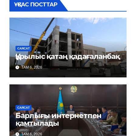
ҰҚСАС ПОСТТАР
САЯСАТ
Құрылыс қатаң қадағаланбақ
ТАМ 6, 2026
САЯСАТ
Барлығы интернетпен
қамтылады
ТАМ 6, 2026