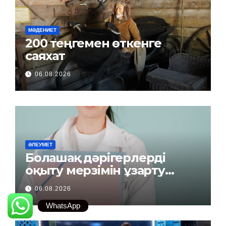
МӘДЕНИЕТ
200 теңгемен өткенге
саяхат
06.08.2026
ӘЛЕУМЕТ
Болашақ дәрігерлерді
оқыту мерзімін ұзарту
керек пе?
06.08.2026
WhatsApp