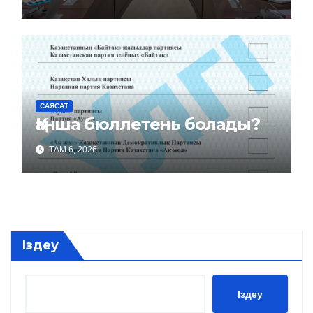
САЯСАТ
Қанша бюллетень болады?
ТАМ 6, 2026
Іздеу
Іздеу