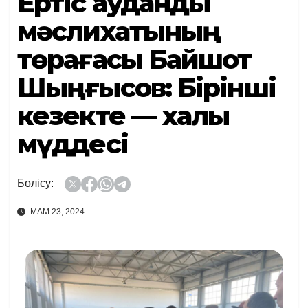
Ертіс аудандық
мәслихатының
төрағасы Байшот
Шыңғысов: Бірінші
кезекте — халық
мүддесі
Бөлісу:
МАМ 23, 2024