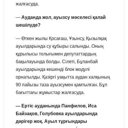
жалғасуда.
—
Ауданда жол, ауызсу мәселесі қалай
шешілуде?
— Өткен жылы Қосағаш, Ұзынсу, Қызылқақ
ауылдарында су құбыры салынды. Оның
құрылысы толығымен депутаттардың
бақылауында болды. Сілеті, Бұланбай
ауылдарында кешенді блок модулі
орнатылды. Қазіргі уақытта аудан халқының
90 пайызы таза ауызсумен қамтылған. Бұл
бағыттағы жұмыстар жалғасуда.
— Ертіс ауданында Панфилов, Иса
Байзақов, Голубовка ауылдарында
дәрігер жоқ. Ауыл тұрғындары