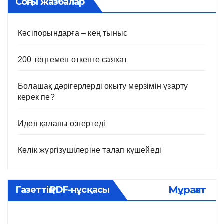
Соңғы жазбалар
Кәсіпорындарға – кең тыныс
200 теңгемен өткенге саяхат
Болашақ дәрігерлерді оқыту мерзімін ұзарту
керек пе?
Идея қаланы өзгертеді
Көлік жүргізушілеріне талап күшейеді
Мұрағат
Газеттің PDF-нұсқасы