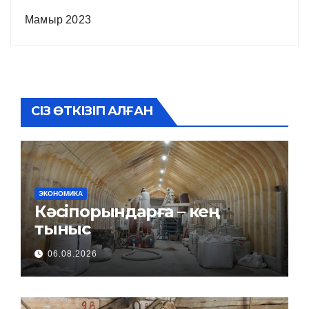
Мамыр 2023
СІЗ ӨТКІЗІП АЛҒАН
ЭКОНОМИКА
Кәсіпорындарға – кең
тыныс
06.08.2026