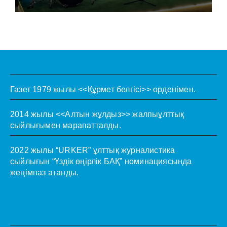
Газет 1979 жылы <<Құрмет белгісі>> орденімен.
2014 жылы <<Алтын жұлдыз>> жалпыұлттық
сыйлығымен марапатталды.
2022 жылы “URKER” ұлттық журналистика
сыйлығын “Үздік өңірлік БАҚ” номинациясында
жеңімпаз атанды.