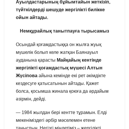
Ауылдастарының бұйымтайын жеткізіп,
түйткілдерді шешуде жергілікті билікке
ойын айтады.
Немқұрайлық танытпауға тырысамыз
Осындай қоғамдастыққа он жылға жуық
мүшелік болып келе жатқан Баянауыл
ауданына қарасты
Майқайың кентінде
жергілікті қоғамдастық мүшесі Алтын
Жүсіпова
айына кемінде екі рет әкімдікте
кездесуге қатысатынын айтады. Қажет
болса, қосымша жинала қоюға да әрдайым
әзірмін, дейді.
— 1984 жылдан бері кентте тұрамын. Елді
мекеніміздегі әрбір мәселемен етене
таныспын. Негізгі міндетіміз – жергілікті