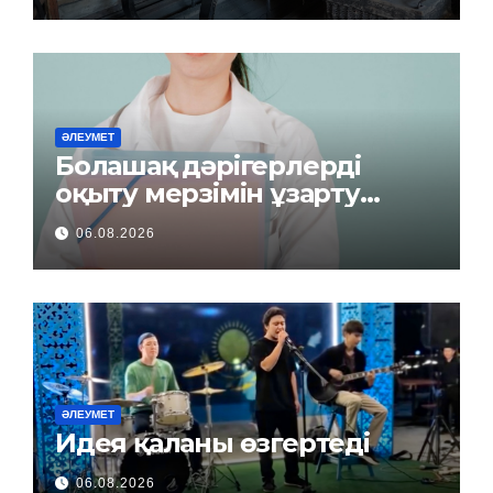
ӘЛЕУМЕТ
Болашақ дәрігерлерді
оқыту мерзімін ұзарту
керек пе?
06.08.2026
ӘЛЕУМЕТ
Идея қаланы өзгертеді
06.08.2026