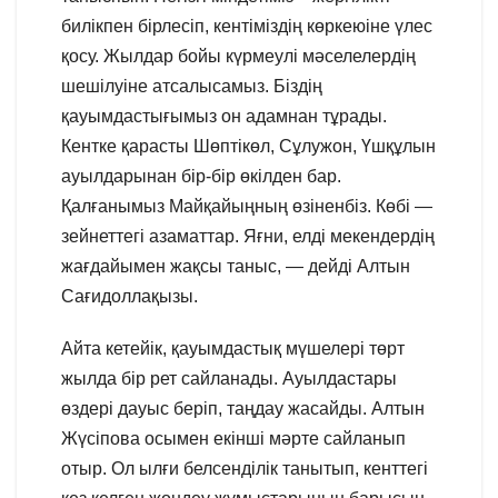
билікпен бірлесіп, кентіміздің көркеюіне үлес
қосу. Жылдар бойы күрмеулі мәселелердің
шешілуіне атсалысамыз. Біздің
қауымдастығымыз он адамнан тұрады.
Кентке қарасты Шөптікөл, Сұлужон, Үшқұлын
ауылдарынан бір-бір өкілден бар.
Қалғанымыз Майқайыңның өзіненбіз. Көбі —
зейнеттегі азаматтар. Яғни, елді мекендердің
жағдайымен жақсы таныс, — дейді Алтын
Сағидоллақызы.
Айта кетейік, қауымдастық мүшелері төрт
жылда бір рет сайланады. Ауылдастары
өздері дауыс беріп, таңдау жасайды. Алтын
Жүсіпова осымен екінші мәрте сайланып
отыр. Ол ылғи белсенділік танытып, кенттегі