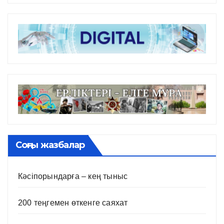
Соңғы жазбалар
Кәсіпорындарға – кең тыныс
200 теңгемен өткенге саяхат