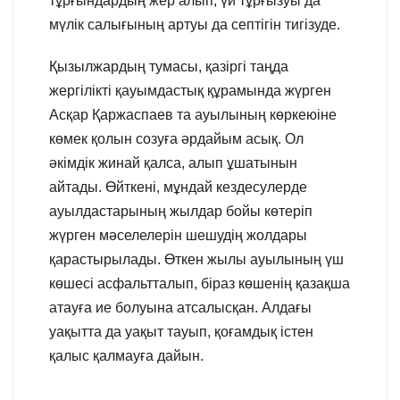
тұрғындардың жер алып, үй тұрғызуы да
мүлік салығының артуы да септігін тигізуде.
Қызылжардың тумасы, қазіргі таңда
жергілікті қауымдастық құрамында жүрген
Асқар Қаржаспаев та ауылының көркеюіне
көмек қолын созуға әрдайым асық. Ол
әкімдік жинай қалса, алып ұшатынын
айтады. Өйткені, мұндай кездесулерде
ауылдастарының жылдар бойы көтеріп
жүрген мәселелерін шешудің жолдары
қарастырылады. Өткен жылы ауылының үш
көшесі асфальтталып, біраз көшенің қазақша
атауға ие болуына атсалысқан. Алдағы
уақытта да уақыт тауып, қоғамдық істен
қалыс қалмауға дайын.