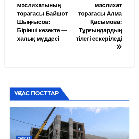
мәслихатының
мәслихат
по
төрағасы Байшот
төрағасы Алма
записям
Шыңғысов:
Қасымова:
Бірінші кезекте —
Тұрғындардың
халық мүддесі
тілегі ескеріледі
ҰҚСАС ПОСТТАР
САЯСАТ