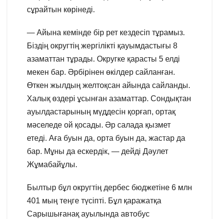
сұрайтын көрінеді.
— Айына кемінде бір рет кездесіп тұрамыз.
Біздің округтің жергілікті қауымдастығы 8
азаматтан тұрады. Округке қарасты 5 елді
мекен бар. Әрбірінен өкілдер сайланған.
Өткен жылдың желтоқсан айында сайланды.
Халық өздері ұсынған азаматтар. Сондықтан
ауылдастарының мүддесін қорғап, ортақ
мәселеде ой қосады. Әр салада қызмет
етеді. Аға буын да, орта буын да, жастар да
бар. Мұны да ескердік, — дейді Дәулет
Жұмабайұлы.
Былтыр бұл округтің дербес бюджетіне 6 млн
401 мың теңге түсіпті. Бұл қаражатқа
Сарышығанақ ауылында автобус