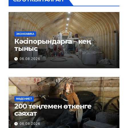
ЭКОНОМИКА
Кәсіпорындарға – кең
тыныс
06.08.2026
МӘДЕНИЕТ
200 теңгемен өткенге
саяхат
06.08.2026