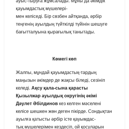
ауыс-тыруға жұмсалады. Мұны да әкімдік
қауымдастық мүшелері-
мен келіседі. Бір сөзбен айтқанда, әрбір
теңгенің ауылдың түйткілді түйінін шешуге
бағытталуына қырағылық танытады.
Көмегі көп
Жалпы, мұндай қауымдастық-тардың
маңызын әкімдер де жақсы біледі, сезініп
келеді.
Ақсу қала-сына қарасты
Қызылжар ауылдық округінің әкімі
Дәулет Әбілдинов
кез келген мәселені
келісе шешкен жөн деген пікірде. Сондықтан
ауылға қатысты әрбір істе қауымдас-
тық мүшелерімен кездесіп, ой қосуларын