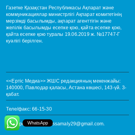
Газетке Қазақстан Республикасы Ақпарат және
коммуникациялар министрлігі Ақпарат комитетінің
мерзімді басылымды, ақпарат агенттігін және
желілік басылымды есепке қою, қайта есепке қою,
қайта есепке қою туралы 19.06.2019 ж. №17747-Г
куәлігі берілген.
<<Ертіс Медиа>>
ЖШС редакцияның мекенжайы:
140000, Павлодар қаласы, Астана көшесі, 143-үй. 3-
қабат.
Теле/факс: 66-15-30
WhatsApp
Электронды пошта:
ssamaly29@gmail.com
.