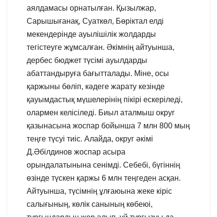
аялдамасы орнатылған. Қызылжар,
Сарышығанақ, Суаткөл, Бөріктал елді
мекендерінде ауылішілік жолдарды
тегістеуге жұмсалған. Әкімнің айтуынша,
дербес бюджет түсімі ауылдарды
абаттандыруға бағытталады. Міне, осы
қаржыны бөліп, кәдеге жарату кезінде
қауымдастық мүшелерінің пікірі ескеріледі,
олармен келісіледі. Биыл аталмыш округ
қазынасына жоспар бойынша 7 млн 800 мың
теңге түсуі тиіс. Алайда, округ әкімі
Д.Әбілдинов жоспар асыра
орындалатынына сенімді. Себебі, бүгіннің
өзінде түскен қаржы 6 млн теңгеден асқан.
Айтуынша, түсімнің ұлғаюына жеке кіріс
салығының, көлік санының көбеюі,