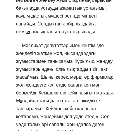
кез келген жөндеу жұмыстарының барысын
бақылауда ұстауды азаматтық ұстанымы,
қауым-дастық мүшесі ретінде міндеті
санайды. Сондықтан әрбір жағдайға
немқұрайлық танытпауға тырысады.
— Мәслихат депутаттарымен кентімізде
жөнделіп жатқан жол, нысандардағы
жұмыстармен танысамыз. Құрылыс, жөндеу
жұмыстарындағы олқылықтарды тізіп, акт
жасаймыз. Шыны керек, мердігер фирмалар
жол жөндеуге келгенде сапаға көп мән
бермейді. Кемшіліктері кейін шығып жатады.
Мұндайда тағы да акт жасап, әкімдікке
тапсырамыз. Кейбірі «кейін қалпына
келтіреміз, жөндейміз деп уәде етеді». Сол
уәде толық әрі сапалы орындалса деген