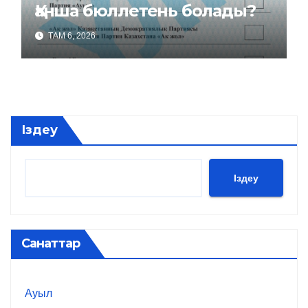
Қанша бюллетень болады?
ТАМ 6, 2026
Іздеу
Іздеу
Санаттар
Ауыл