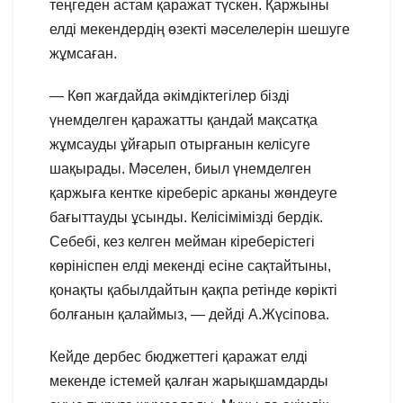
теңгеден астам қаражат түскен. Қаржыны
елді мекендердің өзекті мәселелерін шешуге
жұмсаған.
— Көп жағдайда әкімдіктегілер бізді
үнемделген қаражатты қандай мақсатқа
жұмсауды ұйғарып отырғанын келісуге
шақырады. Мәселен, биыл үнемделген
қаржыға кентке кіреберіс арканы жөндеуге
бағыттауды ұсынды. Келісімімізді бердік.
Себебі, кез келген мейман кіреберістегі
көрініспен елді мекенді есіне сақтайтыны,
қонақты қабылдайтын қақпа ретінде көрікті
болғанын қалаймыз, — дейді А.Жүсіпова.
Кейде дербес бюджеттегі қаражат елді
мекенде істемей қалған жарықшамдарды