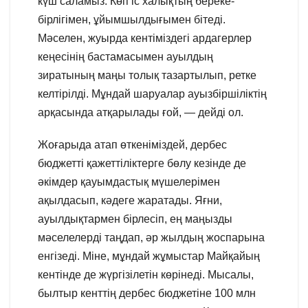
күш саламыз. Көп іс халықтың береке-
бірлігімен, ұйымшылдығымен бітеді.
Мәселен, жуырда кентіміздегі ардагерлер
кеңесінің бастамасымен ауылдың
зиратының маңы толық тазартылып, ретке
келтірілді. Мұндай шаруалар ауызбіршіліктің
арқасында атқарылады ғой, — дейді ол.
Жоғарыда атап өткеніміздей, дербес
бюджетті қажеттіліктерге бөлу кезінде де
әкімдер қауымдастық мүшелерімен
ақылдасып, кәдеге жаратады. Яғни,
ауылдықтармен бірлесіп, ең маңызды
мәселелерді таңдап, әр жылдың жоспарына
енгізеді. Міне, мұндай жұмыстар Майқайың
кентінде де жүргізілетін көрінеді. Мысалы,
былтыр кенттің дербес бюджетіне 100 млн