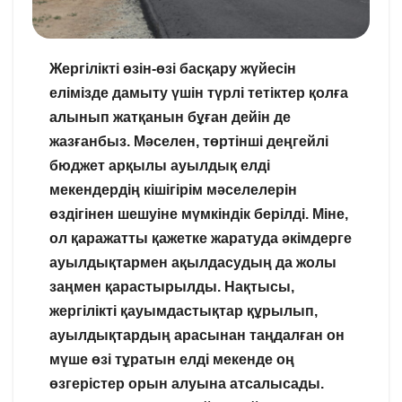
Жергілікті өзін-өзі басқару жүйесін
елімізде дамыту үшін түрлі тетіктер қолға
алынып жатқанын бұған дейін де
жазғанбыз. Мәселен, төртінші деңгейлі
бюджет арқылы ауылдық елді
мекендердің кішігірім мәселелерін
өздігінен шешуіне мүмкіндік берілді. Міне,
ол қаражатты қажетке жаратуда әкімдерге
ауылдықтармен ақылдасудың да жолы
заңмен қарастырылды. Нақтысы,
жергілікті қауымдастықтар құрылып,
ауылдықтардың арасынан таңдалған он
мүше өзі тұратын елді мекенде оң
өзгерістер орын алуына атсалысады.