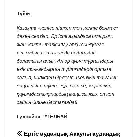
Түйін:
Қазақта «келісе пішкен тон келте болмас»
деген сөз бар. Әр істі ақылдаса отырып,
жан-жақты талқылау арқылы жүзеге
асырудың нәтижесі де ойдағыдай
болатыны анық. Ал әр ауыл тұрғындары
өзін толғандырған түйткілдерді ортаға
салып, билікпен бірлесіп, шешімін табудың
даңғылына түсті. Бұл ретте, жергілікті
қауымдастықтардың маңызы жыл өткен
сайын біліне бастағандай.
Гүлжайна ТҮГЕЛБАЙ
Навигация
Ертіс аудандық
Аққулы аудандық