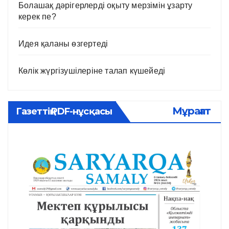
Болашақ дәрігерлерді оқыту мерзімін ұзарту
керек пе?
Идея қаланы өзгертеді
Көлік жүргізушілеріне талап күшейеді
Мұрағат
Газеттің PDF-нұсқасы