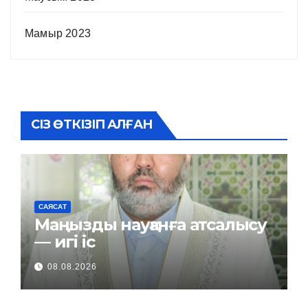
Мамыр 2023
СІЗ ӨТКІЗІП АЛҒАН
САЯСАТ
Маңызды науқанға атсалысу
— игі іс
08.08.2026