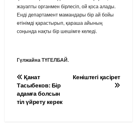
жауапты органмен бірлесіп, ой қоса алады.
Енді департамент мамандары бір ай бойы
өтінімді қарастырып, қараша айының
соңында нақты бір шешімге келеді.
Гүлжайна ТҮГЕЛБАЙ.
Навигация
Қанат
Кеніштегі қасірет
Тасыбеков: Бір
по
адамға болсын
записям
тіл үйрету керек