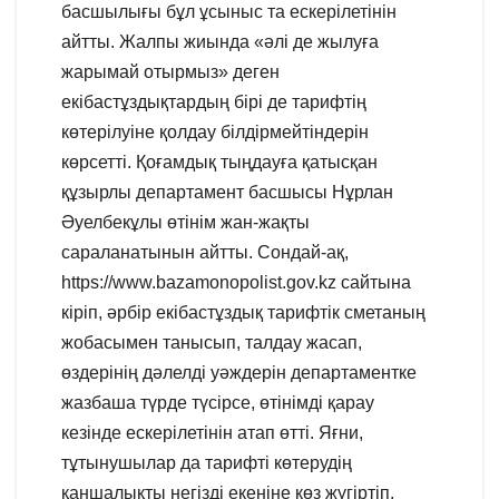
басшылығы бұл ұсыныс та ескерілетінін
айтты. Жалпы жиында «әлі де жылуға
жарымай отырмыз» деген
екібастұздықтардың бірі де тарифтің
көтерілуіне қолдау білдірмейтіндерін
көрсетті. Қоғамдық тыңдауға қатысқан
құзырлы департамент басшысы Нұрлан
Әуелбекұлы өтінім жан-жақты
сараланатынын айтты. Сондай-ақ,
https://www.bazamonopolist.gov.kz сайтына
кіріп, әрбір екібастұздық тарифтік сметаның
жобасымен танысып, талдау жасап,
өздерінің дәлелді уәждерін департаментке
жазбаша түрде түсірсе, өтінімді қарау
кезінде ескерілетінін атап өтті. Яғни,
тұтынушылар да тарифті көтерудің
қаншалықты негізді екеніне көз жүгіртіп,