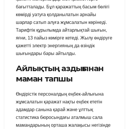
бағытталады. Бұл қаражаттың басым бөлігі
көмірді уатуға қолданылатын арнайы
шарлар сатып алуға жұмсалатын көрінеді.
Тарифтік құрылымда айтарлықтай шығын,
яғни, 13 пайыз көмірге кетеді. Жылу өндіруге
қажетті электр энергияның да өзіндік
шығындары бары айтылды.
Айлықтың аздығынан
маман тапшы
Өндірістік персоналдың еңбек-айлығына
жұмсалатын қаражат нақты еңбек ететін
адамдар санына қарай және ұлттық
статистика бюросындағы аталмыш сала
мамандарының орташа жалақысы негізінде