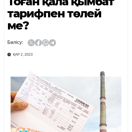
Тоңған қала қымбат
тарифпен төлей
ме?
Бөлісу:
ҚАР 2, 2023