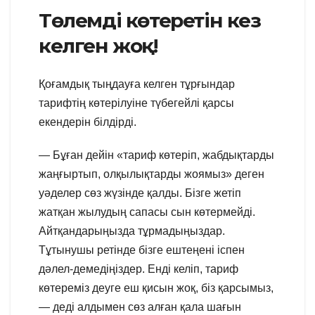
Төлемді көтеретін кез
келген жоқ!
Қоғамдық тыңдауға келген тұрғындар
тарифтің көтерілуіне түбегейлі қарсы
екендерін білдірді.
— Бұған дейін «тариф көтеріп, жабдықтарды
жаңғыртып, олқылықтарды жоямыз» деген
уәделер сөз жүзінде қалды. Бізге жетіп
жатқан жылудың сапасы сын көтермейді.
Айтқандарыңызда тұрмадыңыздар.
Тұтынушы ретінде бізге ештеңені іспен
дәлел-демедіңіздер. Енді келіп, тариф
көтереміз деуге еш қисын жоқ, біз қарсымыз,
— деді алдымен сөз алған қала шағын