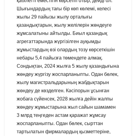
қабілетті еместігін көрсетіп отыр, дейді ол.
Шығындардың тағы бір көп көлемі, келесі
жылы 29 пайызы жылу орталығы
қазандықтарын, жылу желілерін жөндеуге
жұмсалатыны айтылды. Биыл қазандық
агрегаттарында жүргізілген ауқымды
жұмыстардың өзі олардың тозу көрсеткішін
небары 5,4 пайызға төмендете алмақ.
Сондықтан, 2024 жылға 5 жылу қазандығына
жөндеу жүргізу жоспарланыпты. Одан бөлек,
жылу магистральдарының жабдықтарын
жөндеу де көзделген. Кәсіпорын ұсынған
жобаға сүйенсек, 2028 жылға дейін жалпы
жөндеу жұмыстарына жыл сайын шамамен
3 млрд теңгеден астам қаражат жұмсау
жоспарланыпты. Одан бөлек, сырттан
тартылатын фирмалардың қызметтеріне,