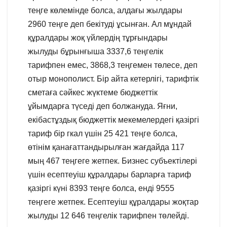
теңге көлемінде болса, алдағы жылдары
2960 теңге деп бекітуді ұсынған. Ал мұндай
құралдары жоқ үйлердің тұрғындары
жылуды бұрынғыша 3337,6 теңгелік
тарифпен емес, 3868,3 теңгемен төлесе, деп
отыр монополист. Бір айта кетерлігі, тарифтік
сметаға сәйкес жүктеме бюджеттік
ұйымдарға түседі деп болжануда. Яғни,
екібастұздық бюджеттік мекемелердегі қазіргі
тариф бір гкал үшін 25 421 теңге болса,
өтінім қанағаттандырылған жағдайда 117
мың 467 теңгеге жетпек. Бизнес субъектілері
үшін есептеуіш құралдары барларға тариф
қазіргі күні 8393 теңге болса, енді 9555
теңгеге жетпек. Есептеуіш құралдары жоқтар
жылуды 12 646 теңгелік тарифпен төлейді.