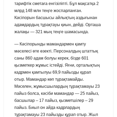
тарифтік сметаға енгізіліпті. Бұл мақсатқа 2
млрд 148 млн теңге жоспарланған.
Кәсіпорын басшысы айлықтың аздығынан
адамдардың тұрақтауы қиын, дейді. Орташа
жалақы — 321 мың теңге шамасында.
— Кәсіпорынды мамандармен қамту
мәселесі өте өзекті. Персоналдың штаттық
саны 860 адам болуы керек, бізде 601
қызметкер жұмыс істейді. Яғни, орталықтың
кадрмен қамтылуы 69,9 пайызды құрап
отыр. Мамандар көп тұрақтамайды.
Мәселен, жұмысшылардың тұрақтамауы 23
пайыз болса, кәсіби мамандар — 25 пайыз,
басшылар – 17 пайыз, қызметшілер – 29
пайыз. Биыл он айда кадрлардың
тұрақтамауы 23 пайызды құрап отыр. Жыл