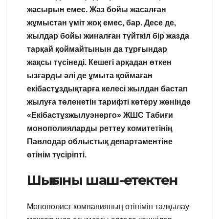
жасырын емес. Жаз бойы жасалған
жұмыстан үміт жоқ емес, бар. Десе де,
жылдар бойы жиналған түйткіл бір жазда
тарқай қоймайтынын да тұрғындар
жақсы түсінеді. Кешегі арқадан өткен
ызғарды әлі де ұмыта қоймаған
екібастұздықтарға келесі жылдан бастап
жылуға төленетін тарифті көтеру жөнінде
«Екібастұзжылуэнерго» ЖШС Табиғи
монополияларды реттеу комитетінің
Павлодар облыстық департаментіне
өтінім түсіріпті.
Шығыны шаш-етектен
Монополист компанияның өтінімін талқылау