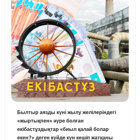
Былтыр аязды күні жылу желілеріндегі
«жыртықпен» әуре болған
екібастұздықтар «биыл қалай болар
екен?» деген күйде күн кешіп жатқаны