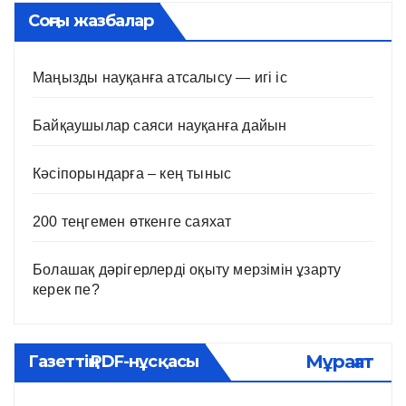
Соңғы жазбалар
Маңызды науқанға атсалысу — игі іс
Байқаушылар саяси науқанға дайын
Кәсіпорындарға – кең тыныс
200 теңгемен өткенге саяхат
Болашақ дәрігерлерді оқыту мерзімін ұзарту
керек пе?
Мұрағат
Газеттің PDF-нұсқасы