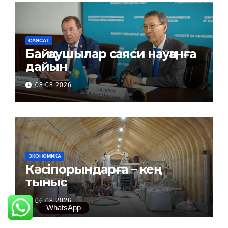
САЯСАТ
Байқаушылар саяси науқанға
дайын
08.08.2026
ЭКОНОМИКА
Кәсіпорындарға – кең
тыныс
06.08.2026
WhatsApp