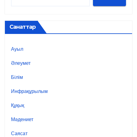
Санаттар
Ауыл
Әлеумет
Білім
Инфрақұрылым
Құқық
Мәдениет
Саясат