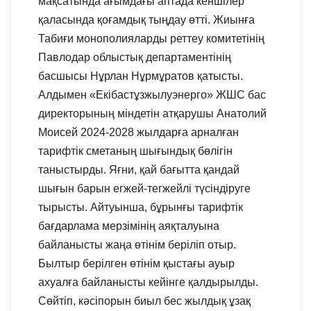
мақсатында ағымдағы аптада кеншілер
қаласында қоғамдық тыңдау өтті. Жиынға
Табиғи монополияларды реттеу комитетінің
Павлодар облыстық департаментінің
басшысы Нұрлан Нұрмұратов қатысты.
Алдымен «Екібастұзжылуэнерго» ЖШС бас
директорының міндетін атқарушы Анатолий
Моисей 2024-2028 жылдарға арналған
тарифтік сметаның шығындық бөлігін
таныстырды. Яғни, қай бағытта қандай
шығын барын егжей-тегжейлі түсіндіруге
тырысты. Айтуынша, бұрынғы тарифтік
бағдарлама мерзімінің аяқталуына
байланысты жаңа өтінім беріліп отыр.
Былтыр берілген өтінім қыстағы ауыр
ахуалға байланысты кейінге қалдырылды.
Сөйтіп, кәсіпорын биыл бес жылдық ұзақ