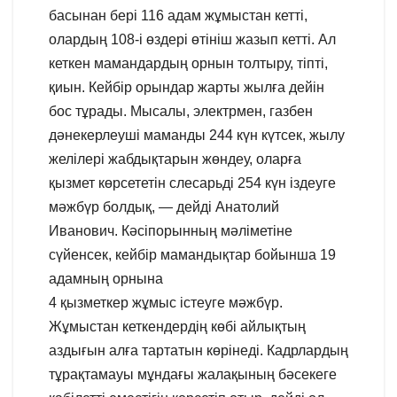
басынан бері 116 адам жұмыстан кетті,
олардың 108-і өздері өтініш жазып кетті. Ал
кеткен мамандардың орнын толтыру, тіпті,
қиын. Кейбір орындар жарты жылға дейін
бос тұрады. Мысалы, электрмен, газбен
дәнекерлеуші маманды 244 күн күтсек, жылу
желілері жабдықтарын жөндеу, оларға
қызмет көрсететін слесарьді 254 күн іздеуге
мәжбүр болдық, — дейді Анатолий
Иванович. Кәсіпорынның мәліметіне
сүйенсек, кейбір мамандықтар бойынша 19
адамның орнына
4 қызметкер жұмыс істеуге мәжбүр.
Жұмыстан кеткендердің көбі айлықтың
аздығын алға тартатын көрінеді. Кадрлардың
тұрақтамауы мұндағы жалақының бәсекеге