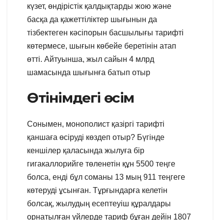
күзет, өндірістік қалдықтарды жою және
басқа да қажеттіліктер шығынын да
тізбектеген кәсіпорын басшылығы тарифті
көтермесе, шығын көбейе беретінін атап
өтті. Айтуынша, жыл сайын 4 млрд
шамасында шығынға батып отыр
Өтінімдегі өсім
Сонымен, монополист қазіргі тарифті
қаншаға өсіруді көздеп отыр? Бүгінде
кеншілер қаласында жылуға бір
гигакаллорийге төленетін құн 5500 теңге
болса, енді бұл соманы 13 мың 911 теңгеге
көтеруді ұсынған. Тұрғындарға келетін
болсақ, жылудың есептеуіш құралдары
орнатылған үйлерде тариф бұған дейін 1807