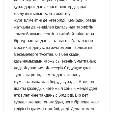
құралдарындағы көрсет-кіштерді қарап,
жылу шығынын қайта есептеу
жүргізілмейтіні де көтерілді. Көмірдің іргеде
жатқаны да кеншілер қаласында тарифтің
төмен болуына септігін тигізбейтініне тағы
бір тұрғын таңданыс танытты. Ал қалалық
мәслихат депутаты жүктеменің бюджеттік
мекемелерге түсетіні, біз бен сіздің
қазынамыздың қаржысы екенін ұмытпайық,
деді. Журналист Жассерік Сәдуақас қала
тұрғыны ретінде сметадағы жөндеу
жұмыстарына мән беруді сұрады. Яғни, он
шақты қазандық неге жыл сайын жөндеуден
өткізілетініне таңданыс білдірді. Бір рет
күрделі жөнделген жабдық неге бірнеше жыл
кідіріссіз қызмет етпейді, деді. Департамент