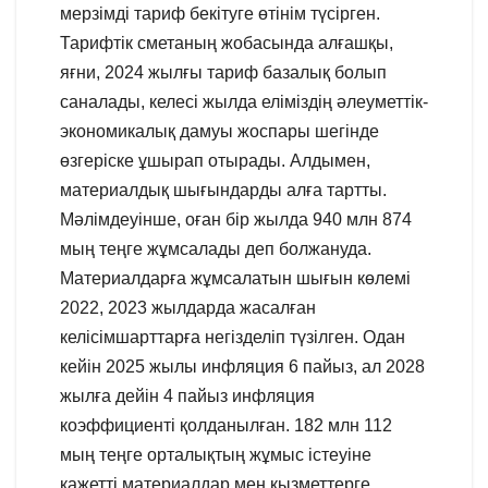
мерзімді тариф бекітуге өтінім түсірген.
Тарифтік сметаның жобасында алғашқы,
яғни, 2024 жылғы тариф базалық болып
саналады, келесі жылда еліміздің әлеуметтік-
экономикалық дамуы жоспары шегінде
өзгеріске ұшырап отырады. Алдымен,
материалдық шығындарды алға тартты.
Мәлімдеуінше, оған бір жылда 940 млн 874
мың теңге жұмсалады деп болжануда.
Материалдарға жұмсалатын шығын көлемі
2022, 2023 жылдарда жасалған
келісімшарттарға негізделіп түзілген. Одан
кейін 2025 жылы инфляция 6 пайыз, ал 2028
жылға дейін 4 пайыз инфляция
коэффициенті қолданылған. 182 млн 112
мың теңге орталықтың жұмыс істеуіне
қажетті материалдар мен қызметтерге