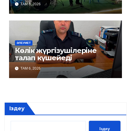
ТАМ 6, 2026
ӘЛЕУМЕТ
Көлік жүргізушілеріне
талап күшейеді
ТАМ 6, 2026
Іздеу
Іздеу