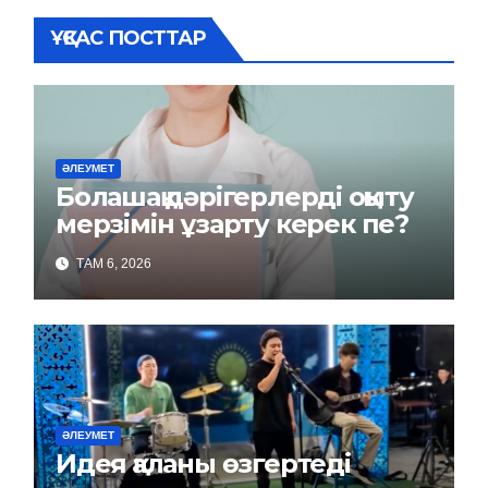
ҰҚСАС ПОСТТАР
ӘЛЕУМЕТ
Болашақ дәрігерлерді оқыту
мерзімін ұзарту керек пе?
ТАМ 6, 2026
ӘЛЕУМЕТ
Идея қаланы өзгертеді