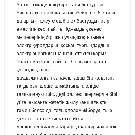
бизнес өкілдерінің бірі. Тағы бір тұрғын
биылғы қысты жайлы өткізбейінше, бір тиын
да артық төлеуге ешбір екібастұздық әзір
еместігін кесіп айтты. Қоғамдық кеңес
мүшелерінің бірі жылудың жоқтығынан
электр құралдарын қосқан тұрғындардың
электр энергиясына шаш-етектен қарыз
болып жатқанын айтты. Сонымен қатар,
қоғамдық тың-
дауда жиналған санаулы адам бір қаланың
тағдырын шеше алмайтынын, әлі де
талқылануы тиіс, деді ол. Кәсіпкерлердің бірі
үйге, нысанға жететін жылу қаншалықты
төмен болса да, толық төлем жіберуді тыю
қажеттігін тілге тиек етті. Яғни,
дифференциалды тариф қарастырылуы тиіс
деп отыр. Кәсіпкерлер үшін есеп-теуіш