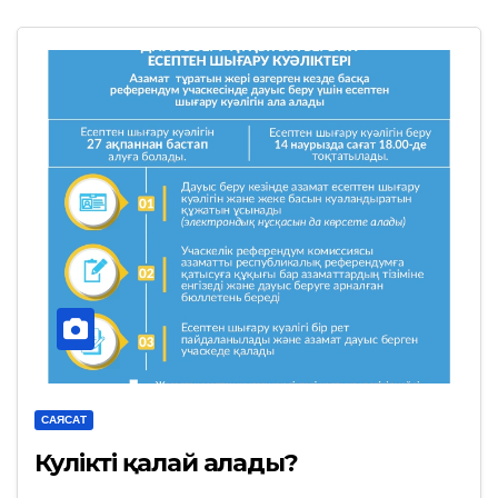
САЯСАТ
Куәлікті қалай алады?