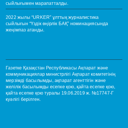
сыйлығымен марапатталды.
2022 жылы “URKER” ұлттық журналистика
сыйлығын “Үздік өңірлік БАҚ” номинациясында
жеңімпаз атанды.
Газетке Қазақстан Республикасы Ақпарат және
коммуникациялар министрлігі Ақпарат комитетінің
мерзімді басылымды, ақпарат агенттігін және
желілік басылымды есепке қою, қайта есепке қою,
қайта есепке қою туралы 19.06.2019 ж. №17747-Г
куәлігі берілген.