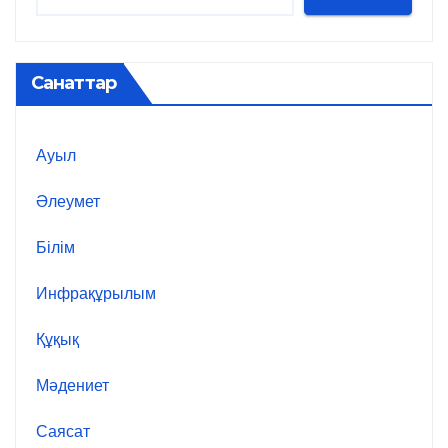
Санаттар
Ауыл
Әлеумет
Білім
Инфрақұрылым
Құқық
Мәдениет
Саясат