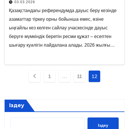
03.03.2026
Қазақстандағы референдумда дауыс беру кезінде
азаматтар тіркеу орны бойынша емес, өзіне
ыңғайлы кез келген сайлау учаскесінде дауыс
беруге мүмкіндік беретін ресми құжат – есептен
шығару куәлігін пайдалана алады. 2026 жылғы…
Posts
1
…
11
12
pagination
Іздеу
Іздеу