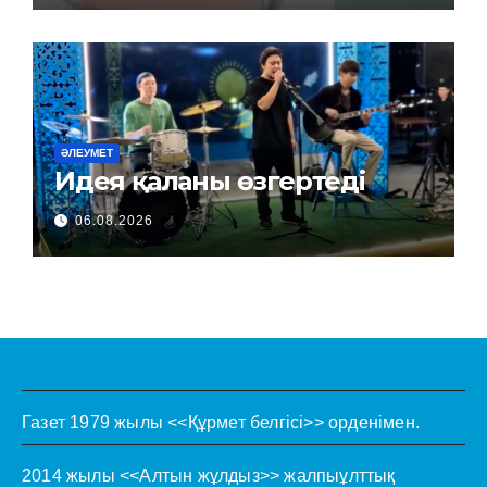
ӘЛЕУМЕТ
Идея қаланы өзгертеді
06.08.2026
Газет 1979 жылы <<Құрмет белгісі>> орденімен.
2014 жылы <<Алтын жұлдыз>> жалпыұлттық