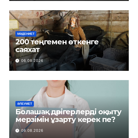
МӘДЕНИЕТ
200 теңгемен өткенге
саяхат
06.08.2026
ӘЛЕУМЕТ
Болашақ дәрігерлерді оқыту
мерзімін ұзарту керек пе?
06.08.2026