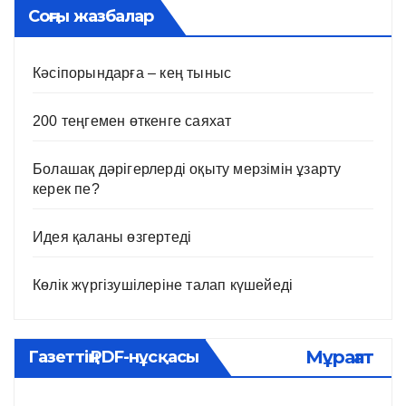
Соңғы жазбалар
Кәсіпорындарға – кең тыныс
200 теңгемен өткенге саяхат
Болашақ дәрігерлерді оқыту мерзімін ұзарту
керек пе?
Идея қаланы өзгертеді
Көлік жүргізушілеріне талап күшейеді
Мұрағат
Газеттің PDF-нұсқасы