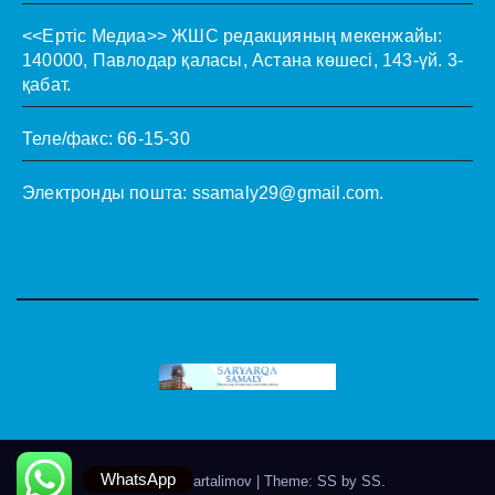
<<Ертіс Медиа>>
ЖШС редакцияның мекенжайы:
140000, Павлодар қаласы, Астана көшесі, 143-үй. 3-
қабат.
Теле/факс: 66-15-30
Электронды пошта:
ssamaly29@gmail.com
.
WhatsApp
Theme by @artalimov
|
Theme: SS by
SS
.