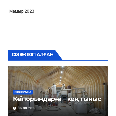
Мамыр 2023
СІЗ ӨТКІЗІП АЛҒАН
ЭКОНОМИКА
Кәсіпорындарға – кең тыныс
06.08.2026