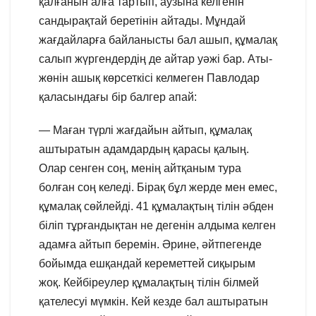
қалғанын алға тартып, аузына келгенін
сандырақтай беретінін айтады. Мұндай
жағдайларға байланысты бал ашып, құмалақ
салып жүргендердің де айтар уәжі бар. Аты-
жөнін ашық көрсеткісі келмеген Павлодар
қаласындағы бір балгер апай:
— Маған түрлі жағдайын айтып, құмалақ
аштыратын адамдардың қарасы қалың.
Олар сенген соң, менің айтқаным тура
болған соң келеді. Бірақ бұл жерде мен емес,
құмалақ сөйлейді. 41 құмалақтың тілін әбден
біліп тұрғандықтан не дегенін алдыма келген
адамға айтып беремін. Әрине, әйтпегенде
бойымда ешқандай кереметтей сиқырым
жоқ. Кейбіреулер құмалақтың тілін білмей
қателесуі мүмкін. Кей кезде бал аштыратын