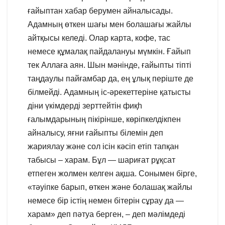
ғайыптан хабар берумен айналысады.
Адамның өткен шағы мен болашағы жайлы
айтқысы келеді. Олар карта, кофе, тас
немесе құмалақ пайдалануы мүмкін. Ғайып
тек Аллаға аян. Шын мәнінде, ғайыпты тіпті
таңдаулы пайғамбар да, ең ұлық періште де
білмейді. Адамның іс-әрекеттеріне қатысты
діни үкімдерді зерттейтін фиқһ
ғалымдарының пікірінше, көріпкелдікпен
айналысу, яғни ғайыпты білемін деп
жариялау және сол ісін кәсіп етіп тапқан
табысы – харам. Бұл — шариғат рұқсат
етпеген жолмен келген ақша. Сонымен бірге,
«тәуіпке барып, өткен және болашақ жайлы
немесе бір істің немен бітерін сұрау да —
харам» деп пәтуа берген, – деп мәлімдеді