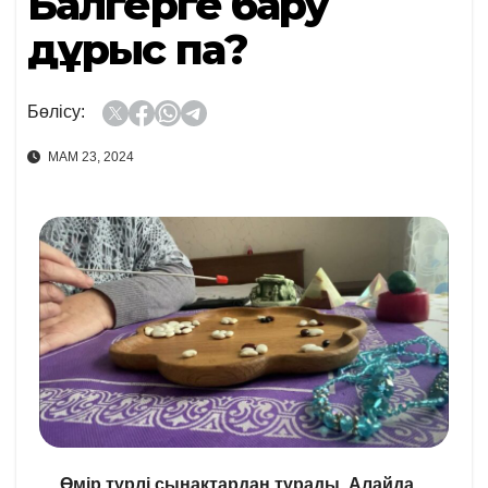
Балгерге бару
дұрыс па?
Бөлісу:
МАМ 23, 2024
Өмір түрлі сынақтардан тұрады. Алайда