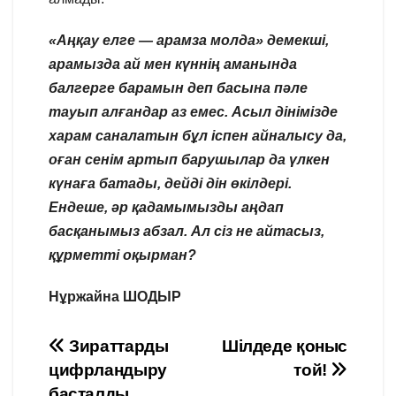
«Аңқау елге — арамза молда» демекші,
арамызда ай мен күннің аманында
балгерге барамын деп басына пәле
тауып алғандар аз емес. Асыл дінімізде
харам саналатын бұл іспен айналысу да,
оған сенім артып барушылар да үлкен
күнаға батады, дейді дін өкілдері.
Ендеше, әр қадамымызды аңдап
басқанымыз абзал. Ал сіз не айтасыз,
құрметті оқырман?
Нұржайна ШОДЫР
Навигация
Зираттарды
Шілдеде қоныс
цифрландыру
той!
по
басталды