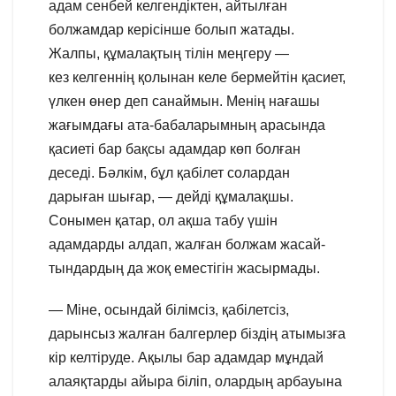
адам сенбей келгендіктен, айтылған
болжамдар керісінше болып жатады.
Жалпы, құмалақтың тілін меңгеру —
кез келгеннің қолынан келе бермейтін қасиет,
үлкен өнер деп санаймын. Менің нағашы
жағымдағы ата-бабаларымның арасында
қасиеті бар бақсы адамдар көп болған
деседі. Бәлкім, бұл қабілет солардан
дарыған шығар, — дейді құмалақшы.
Сонымен қатар, ол ақша табу үшін
адамдарды алдап, жалған болжам жасай-
тындардың да жоқ еместігін жасырмады.
— Міне, осындай білімсіз, қабілетсіз,
дарынсыз жалған балгерлер біздің атымызға
кір келтіруде. Ақылы бар адамдар мұндай
алаяқтарды айыра біліп, олардың арбауына