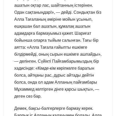
ашатын оқтар лас, шайтанның істерінен.
Одан сақтаныңдар!», — дейді. Сондықтан біз
Алла Тағаланың әміріне мойын ұсынып,
ешқашан бал ашатын, құмалақ ашатын
адамдарға бармауымыз қажет. Шариғат
бойынша оларға тыйым салынған. Тағы бір
аятта: «Алла Тағала ғайыпты ешкімге
білдірмейді, оның сырын ешкімге ашпайды»,
— делінген. Сүйікті Пайғамбарымыздың бір
хадисінде: «Кімде-кім көріпкелге баратын
болса, айтқаны рас, дұрыс айтады дейтін
болса, онда ол адам Алланың пайғамбары
Мұхаммед келтірген дінге қарсы шықты», —
деген сөз бар.
Демек, бақсы-балгерлерге бармау керек.
Барлық іс Алланың қалауымен болады. Алла