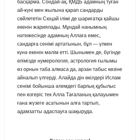
басқарма. Сондай-ақ, ҚМДБ адамның туған
ай-күні мен жылына қарап сандарды
сөйлететін Сюцай ілімі де шариғатқа қайшы
екенін жариялады. Мұндай нанымның
нәтижесінде адамның Аллаға емес,
сандарға сенімі артатынын, бұл — үлкен
күнә екенін мәлім етті. Шынымен де, бүгінде
елімізде нумерология, астрология ғылымы
өз орнын таба алмаса да, арзан табыс көзiне
айналып үлгердi. Алайда дін өкілдері Ислам
сенімі бойынша әлемдегі барлық құбылыс
пен өзгеріс тек Алла Тағаланың қалауымен
ғана жүзеге асатынын алға тартып,
адамзатты адаспауға шақыруда.