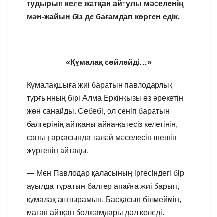
тудырып келе жатқан айтулы мәселенің
мән-жайын біз де бағамдап көрген едік.
«Құмалақ сөйлейді…»
Құмалақшыға жиі баратын павлодарлық
тұрғынның бірі Алма Еркінқызы өз әрекетін
жөн санайды. Себебі, ол сеніп баратын
балгерінің айтқаны айна-қатесіз келетінін,
соның арқасында талай мәселесін шешіп
жүргенін айтады.
— Мен Павлодар қаласының іргесіндегі бір
ауылда тұратын балгер апайға жиі барып,
құмалақ аштырамын. Басқасын білмеймін,
маған айтқан болжамдары дәл келеді.