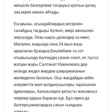
көпшілік балгерлікке тосқауыл қоятын қатаң
заң керек екенін айтады.
Ең қиыны, осындайлардың кесірінен
талайдың тағдыры бүлініп, өмірі өкінішпен
аяқталуда. Оған нақты дәлелдер аз емес.
Мәселен, жақында ғана 24 жыл жаза
арқалаған Қуандық Бишімбаев та сот
отырысында балгердің сөзіне сеніп, ес-түссіз
жатқан жары Салтанат Нүкеноваға дер
кезінде жедел жәрдем шақырмағанын
мәлімдеген болатын. Осы жағдайдан кейін
әлеуметтік желі қолданушылары тарапынан
құмалақшы, балшыларға қатысты жағымсыз
пікірлер қарша бораған еді. Бұл оқиға да
балгерсымақтардың сағын сындыра
алмады.