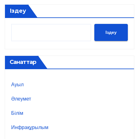
Іздеу
Іздеу
Санаттар
Ауыл
Әлеумет
Білім
Инфрақұрылым