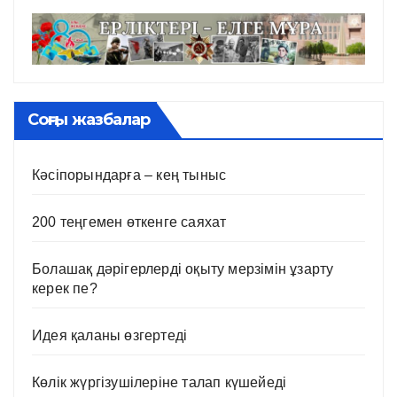
Соңғы жазбалар
Кәсіпорындарға – кең тыныс
200 теңгемен өткенге саяхат
Болашақ дәрігерлерді оқыту мерзімін ұзарту
керек пе?
Идея қаланы өзгертеді
Көлік жүргізушілеріне талап күшейеді