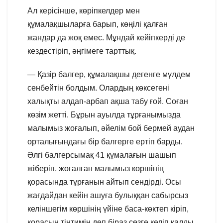
Ал керісінше, көріпкелдер мен
құмалақшыларға барып, көңілі қалған
жандар да жоқ емес. Мұндай кейіпкерді де
кездестіріп, әңгімеге тарттық.
— Қазір балгер, құмалақшы дегенге мүлдем
сенбейтін болдым. Олардың көксегені
халықты алдап-арбап ақша табу ғой. Соған
көзім жетті. Бұрын ауылда тұрғанымызда
малымыз жоғалып, әйелім бой бермей аудан
орталығындағы бір балгерге ертіп барды.
Әлгі балгерсымақ 41 құмалағын шашып
жіберіп, жоғалған малымыз көршінің
қорасында тұрғанын айтып сендірді. Осы
жағдайдан кейін ашуға булыққан сабырсыз
келіншегім көршінің үйіне баса-көктеп кіріп,
қорасын тінтимін деп біраз сөзге келіп қалды.