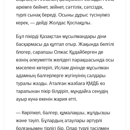
әркімге бейнет, зейнет, сәттілік, сәтсіздік,
түрлі сынақ береді. Осыны дұрыс түсінуіміз
керек, — дейді Жолдас Қоспақұлы.
Бұл пікірді Қазақстан мұсылмандары діни
басқармасы да құптап отыр. Жақында белгілі
блогер, сарапшы Олжас Құдайберген де
өзінің әлеуметтік желідегі парақшасында осы
мәселені көтеріп, Ислам дінінде мұсылман
адамның балгерлерге жүгінуінің салдары
туралы жазды. Аталған жазбаға ҚМДБ өз
тарапынан пікір білдіріп, мұндайға сенудің
ауыр күнә екенін жария етті.
— Көріпкел, балгер, құмалақшы, жұлдызшы
және тәуіп. Бұлардың атаулары әртүрлі
болғанымен тірлігі бір. Олар түрлі тәсілмен