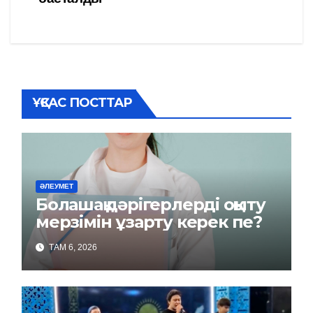
записям
ҰҚСАС ПОСТТАР
ӘЛЕУМЕТ
Болашақ дәрігерлерді оқыту
мерзімін ұзарту керек пе?
ТАМ 6, 2026