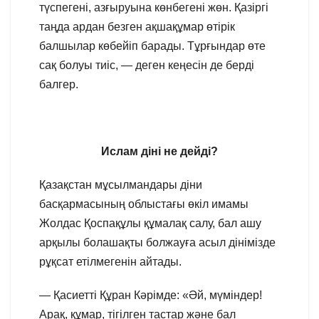
түспегені, азғыруына көнбегені жөн. Қазіргі
таңда ардан безген ақшақұмар өтірік
балшылар көбейіп барады. Тұрғындар өте
сақ болуы тиіс, — деген кеңесін де берді
балгер.
Ислам діні не дейді?
Қазақстан мұсылмандары діни
басқармасының облыстағы өкіл имамы
Жолдас Қоспақұлы құмалақ салу, бал ашу
арқылы болашақты болжауға асыл дінімізде
рұқсат етілмегенін айтады.
— Қасиетті Құран Кәрімде: «Әй, мүміндер!
Арақ, құмар, тігілген тастар және бал