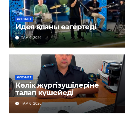
ӘЛЕУМЕТ
Идея қаланы өзгертеді
ТАМ 6, 2026
ӘЛЕУМЕТ
Көлік жүргізушілеріне
талап күшейеді
ТАМ 6, 2026