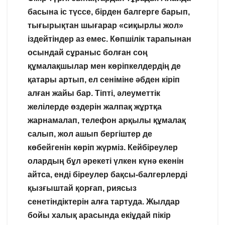
басына іс түссе, бірден балгерге барып,
тығырықтан шығарар «сиқырлы жол»
іздейтіндер аз емес. Көпшілік тарапынан
осындай сұраныс болған соң
құмалақшылар мен көріпкелдердің де
қатары артып, ел сеніміне әбден кіріп
алған жайы бар. Тіпті, әлеуметтік
желілерде өздерін жалпақ жұртқа
жарнамалап, телефон арқылы құмалақ
салып, жол ашып бергіштер де
көбейгенін көріп жүрміз. Кейбіреулер
олардың бұл әрекеті үлкен күнә екенін
айтса, енді біреулер бақсы-балгерлерді
қызғыштай қорғап, риясыз
сенетіндіктерін алға тартуда. Жылдар
бойы халық арасында екіұдай пікір