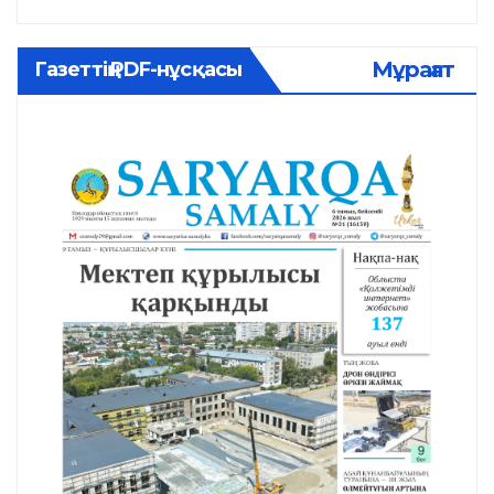
Мұрағат
Газеттің PDF-нұсқасы