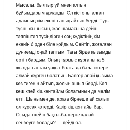
Мысалы, былтыр үйімнен алтын
бұйымдарым ұрланды. Ол кісі оны алған
адамның кім екенін анық айтып берді. Түр-
түсін, жынысын, жас шамасына дейін
тәппіштеп түсіндірген соң күдіктінің кім
екенін бірден біле қойдым. Сөйтіп, жоғалған
дүниемді оңай таптым. Тағы бірде қызымды
ертіп бардым. Оның тұрмыс құрғанына 5
жылдан астам уақыт болса да бала көтере
алмай жүрген болатын. Балгер апай қызыма
көз тигенін айтып, жолын ашып берді. Көп
кешікпей кішкентайлы болатынын да мәлім
етті. Шынымен де, араға бірнеше ай салып
ол құрсақ көтерді. Қазір кішкентайы бар.
Осыдан кейін бақсы-балгерге қалай
сенбеуге болады? — дейді ол.