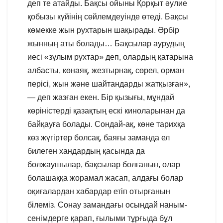
деп те атайды. Бақсы ойыны Қорқыт әулие
қобызы күйінің сөйлемдеуінде өтеді. Бақсы
көмекке жын рухтарын шақырады. Әрбір
жынның аты болады… Бақсылар аурудың
иесі «зұлым рухтар» деп, олардың қатарына
албасты, көнаяқ, жезтырнақ, сөрел, орман
перісі, жын және шайтандарды жатқызған»,
— деп жазған екен. Бір қызығы, мұндай
көріністерді қазақтың ескі киноларынан да
байқауға болады. Сондай-ақ, көне тарихқа
көз жүгіртер болсақ, баяғы заманда ел
билеген хандардың қасында да
болжаушылар, бақсылар болғанын, олар
болашаққа жорамал жасап, алдағы болар
оқиғалардан хабардар етіп отырғанын
білеміз. Сонау замандағы осындай наным-
сенімдерге қарап, ғылыми тұрғыда бұл