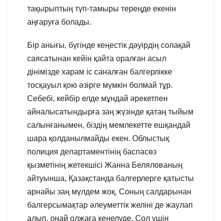
тақырыптың түп-тамыры тереңде екенін
аңғаруға болады.
Бір анығы, бүгінде кеңестік дәуірдің солақай
саясатынан кейін қайта оралған асыл
дінімізде харам іс саналған балгерлікке
тосқауыл қою әзірге мүмкін болмай тұр.
Себебі, кейбір елде мұндай әрекетпен
айналысатындырға заң жүзінде қатаң тыйым
салынғанымен, біздің мемлекетте ешқандай
шара қолданылмайды екен. Облыстық
полиция департаментінің баспасөз
қызметінің жетекшісі Жанна Белялованың
айтуынша, Қазақстанда балгерлерге қатысты
арнайы заң мүлдем жоқ. Соның салдарынан
балгерсымақтар әлеуметтік желіні де жаулап
алып, оңай олжаға кенелуде. Сол үшін