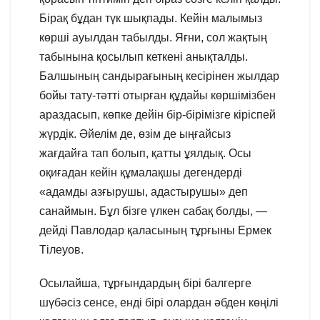
Бірақ бұдан түк шықпады. Кейін малымыз
көрші ауылдан табылды. Яғни, сол жақтың
табынына қосылып кеткені анықталды.
Балшының сандырағының кесірінен жылдар
бойы тату-тәтті отырған құдайы көршімізбен
араздасып, көпке дейін бір-бірімізге кіріспей
жүрдік. Әйелім де, өзім де ыңғайсыз
жағдайға тап болып, қатты ұялдық. Осы
оқиғадан кейін құмалақшы дегендерді
«адамды азғырушы, адастырушы» деп
санаймын. Бұл бізге үлкен сабақ болды, —
дейді Павлодар қаласының тұрғыны Ермек
Тілеуов.
Осылайша, тұрғындардың бірі балгерге
шүбәсіз сенсе, енді бірі олардан әбден көңілі