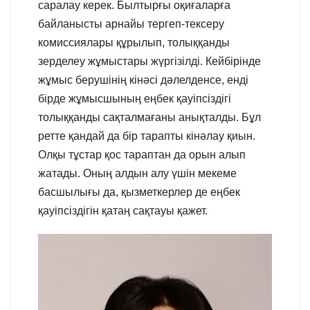
саралау керек. Былтырғы оқиғаларға
байланысты арнайы тергеп-тексеру
комиссиялары құрылып, толыққанды
зерделеу жұмыстары жүргізілді. Кейбірінде
жұмыс берушінің кінәсі дәлелденсе, енді
бірде жұмысшының еңбек қауіпсіздігі
толыққанды сақталмағаны анықталды. Бұл
ретте қандай да бір тарапты кінәлау қиын.
Олқы тұстар қос тараптан да орын алып
жатады. Оның алдын алу үшін мекеме
басшылығы да, қызметкерлер де еңбек
қауіпсіздігін қатаң сақтауы қажет.