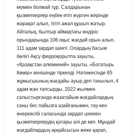
мүмкін болмай тұр. Салдарынан
қызметкерлер еңбек етіп жүрген жерінде
жарақат алып, тіпті ажал құшып жатыр.
Айталық, былтыр аймақтағы өндіріс
орындарында 106 оқыс жағдай орын алып,
111 адам зардап шекті. Олардың басым
бөлігі Ақсу ферроқорытпа зауыты,
«Қазақстан алюминий» зауыты, «Богатырь
Көмір» кенішінде тіркелді. Нәтижесінде 65
жұмысшының жағдайы ауыр деп танылып, 4
адам жан тапсырды. 2022 жылмен
салыстырғанда жазатайым жағдайлардың
саны бес пайызға азайғанымен, тау-кен
өнеркәсібі саласында зардап шеккен
қызметкерлердің қатары әлі де көп. Мұндай
жағдайлардың әрқайсысын жеке қарап,