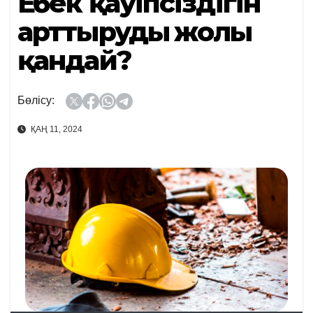
Еңбек қауіпсіздігін
арттырудың жолы
қандай?
Бөлісу:
ҚАҢ 11, 2024