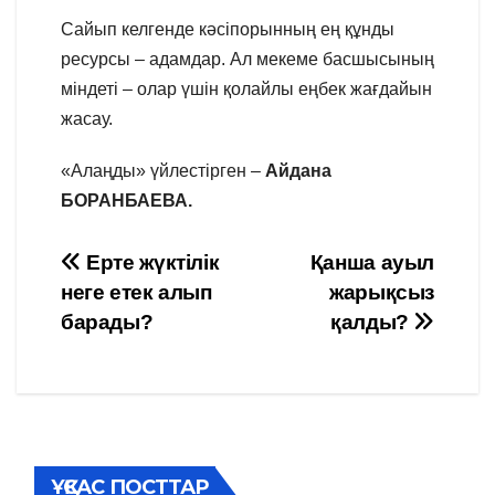
Сайып келгенде кәсіпорынның ең құнды
ресурсы – адамдар. Ал мекеме басшысының
міндеті – олар үшін қолайлы еңбек жағдайын
жасау.
«Алаңды» үйлестірген –
Айдана
БОРАНБАЕВА.
Навигация
Ерте жүктілік
Қанша ауыл
неге етек алып
жарықсыз
по
барады?
қалды?
записям
ҰҚСАС ПОСТТАР