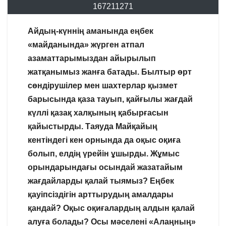
167211271
Айдың-күннің аманында еңбек
«майданында» жүрген атпал
азаматтарымыздан айырылып
жатқанымыз жанға батады. Былтыр өрт
сөндірушілер мен шахтерлар қызмет
барысында қаза тауып, қайғылы жағдай
күллі қазақ халқының қабырғасын
қайыстырды. Таяуда Майқайың
кентіндегі кен орнында да оқыс оқиға
болып, елдің үрейін ұшырды. Жұмыс
орындарындағы осындай жазатайым
жағдайларды қалай тыямыз? Еңбек
қауіпсіздігін арттырудың амалдары
қандай? Оқыс оқиғалардың алдын қалай
алуға болады? Осы мәселені «Алаңның»