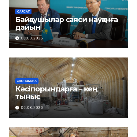
САЯСАТ
Байқаушылар саяси науқанға
дайын
08.08.2026
ЭКОНОМИКА
Кәсіпорындарға – кең
тыныс
06.08.2026