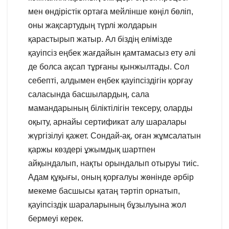
мен өндірістік ортаға мейлінше көңіл бөліп,
оны жақсартудың түрлі жолдарын
қарастырып жатыр. Ал біздің елімізде
қауіпсіз еңбек жағдайын қамтамасыз ету әлі
де болса ақсап тұрғаны қынжылтады. Сол
себепті, алдымен еңбек қауіпсіздігін қорғау
саласында басшылардың, сала
мамандарының біліктілігін тексеру, оларды
оқыту, арнайы сертификат алу шаралары
жүргізілуі қажет. Сондай-ақ, оған жұмсалатын
қаржы көздері ұжымдық шартпен
айқындалып, нақты орындалып отыруы тиіс.
Адам құқығы, оның қорғалуы жөнінде әрбір
мекеме басшысы қатаң тәртіп орнатып,
қауіпсіздік шараларының бұзылуына жол
бермеуі керек.