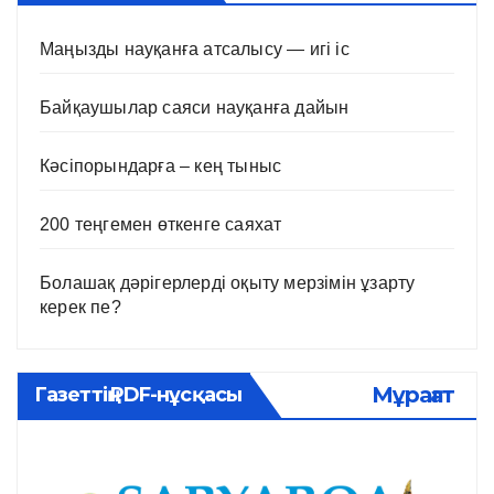
Маңызды науқанға атсалысу — игі іс
Байқаушылар саяси науқанға дайын
Кәсіпорындарға – кең тыныс
200 теңгемен өткенге саяхат
Болашақ дәрігерлерді оқыту мерзімін ұзарту
керек пе?
Мұрағат
Газеттің PDF-нұсқасы