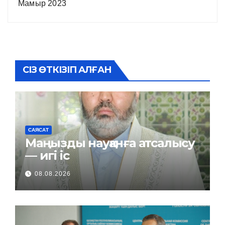
Мамыр 2023
СІЗ ӨТКІЗІП АЛҒАН
САЯСАТ
Маңызды науқанға атсалысу
— игі іс
08.08.2026