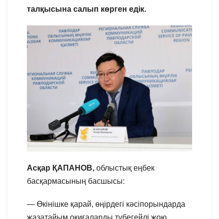
талқысына салып көрген едік.
Асқар ҚАПАНОВ,
облыстық еңбек
басқармасының басшысы:
— Өкінішке қарай, өңірдегі кәсіпорындарда
жазатайым оқиғаларды түбегейлі жою