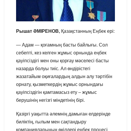
Рышат ӘМІРЕНОВ,
Қазақстанның Еңбек ері:
— Адам — қоғамның басты байлығы. Сол
себепті, кез келген жұмыс орнында еңбек
қауіпсіздігі мен оны қорғау мәселесі басты
назарда болуы тиіс. Ал өндірістегі
жазатайым оқиғалардың алдын алу тәртібін
орнату, қызметкердің жұмыс орнындағы
қауіпсіздігін қамтамасыз ету – жұмыс
берушінің негізгі міндетінің бірі.
Қазіргі уақытта әлемнің дамыған елдерінде
биліктің, ғылым мен сақтандыру
компанияларының өкілдері еңбек процесі