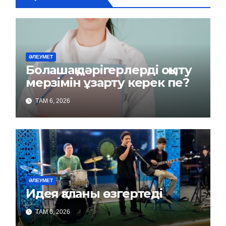
ӘЛЕУМЕТ
Болашақ дәрігерлерді оқыту
мерзімін ұзарту керек пе?
ТАМ 6, 2026
ӘЛЕУМЕТ
Идея қаланы өзгертеді
ТАМ 6, 2026