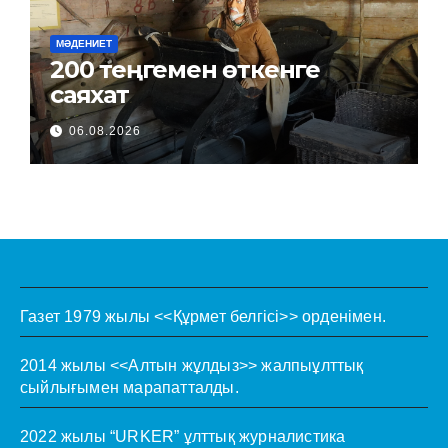
МӘДЕНИЕТ
200 теңгемен өткенге
саяхат
06.08.2026
Газет 1979 жылы <<Құрмет белгісі>> орденімен.
2014 жылы <<Алтын жұлдыз>> жалпыұлттық
сыйлығымен марапатталды.
2022 жылы “URKER” ұлттық журналистика