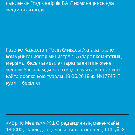
сыйлығын “Үздік өңірлік БАҚ” номинациясында
жеңімпаз атанды.
Газетке Қазақстан Республикасы Ақпарат және
коммуникациялар министрлігі Ақпарат комитетінің
мерзімді басылымды, ақпарат агенттігін және
желілік басылымды есепке қою, қайта есепке қою,
қайта есепке қою туралы 19.06.2019 ж. №17747-Г
куәлігі берілген.
<<Ертіс Медиа>>
ЖШС редакцияның мекенжайы:
140000, Павлодар қаласы, Астана көшесі, 143-үй. 3-