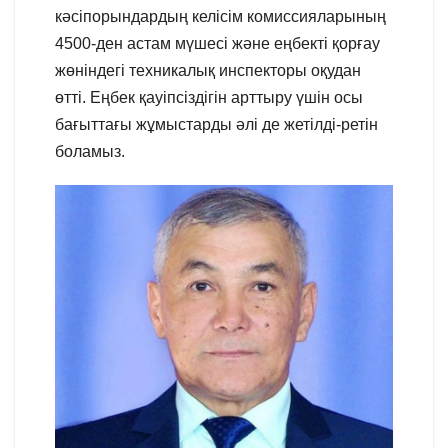
кәсіпорындардың келісім комиссияларының
4500-ден астам мүшесі және еңбекті қорғау
жөніндегі техникалық инспекторы оқудан
өтті. Еңбек қауіпсіздігін арттыру үшін осы
бағыттағы жұмыстарды әлі де жетілді-ретін
боламыз.