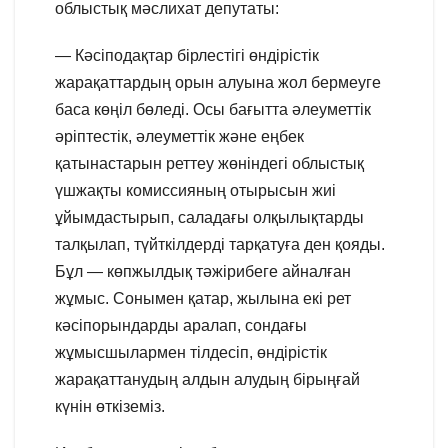
облыстық мәслихат депутаты:
— Кәсіподақтар бірлестігі өндірістік
жарақаттардың орын алуына жол бермеуге
баса көңіл бөледі. Осы бағытта әлеуметтік
әріптестік, әлеуметтік және еңбек
қатынастарын реттеу жөніндегі облыстық
үшжақты комиссияның отырысын жиі
ұйымдастырып, саладағы олқылықтарды
талқылап, түйткілдерді тарқатуға ден қояды.
Бұл — көпжылдық тәжірибеге айналған
жұмыс. Сонымен қатар, жылына екі рет
кәсіпорындарды аралап, сондағы
жұмысшылармен тілдесіп, өндірістік
жарақаттанудың алдын алудың бірыңғай
күнін өткіземіз.