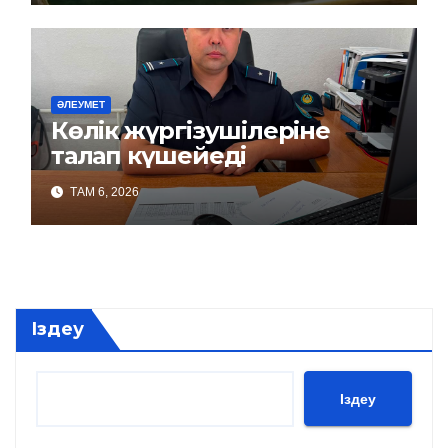
ӘЛЕУМЕТ
Көлік жүргізушілеріне
талап күшейеді
ТАМ 6, 2026
Іздеу
Іздеу