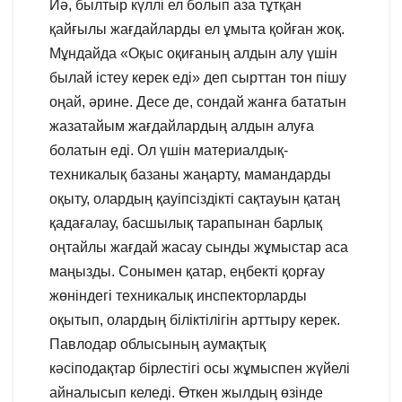
Иә, былтыр күллі ел болып аза тұтқан
қайғылы жағдайларды ел ұмыта қойған жоқ.
Мұндайда «Оқыс оқиғаның алдын алу үшін
былай істеу керек еді» деп сырттан тон пішу
оңай, әрине. Десе де, сондай жанға бататын
жазатайым жағдайлардың алдын алуға
болатын еді. Ол үшін материалдық-
техникалық базаны жаңарту, мамандарды
оқыту, олардың қауіпсіздікті сақтауын қатаң
қадағалау, басшылық тарапынан барлық
оңтайлы жағдай жасау сынды жұмыстар аса
маңызды. Сонымен қатар, еңбекті қорғау
жөніндегі техникалық инспекторларды
оқытып, олардың біліктілігін арттыру керек.
Павлодар облысының аумақтық
кәсіподақтар бірлестігі осы жұмыспен жүйелі
айналысып келеді. Өткен жылдың өзінде