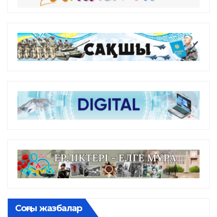
Соңғы жазбалар