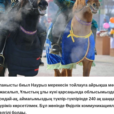
анысты биыл Наурыз мерекесін тойлауға айрықша мә
а жасалып, Ұлыстың ұлы күні қарсаңында облысымызд
Сондай-ақ, аймағымыздың түкпір-түкпірінде 240 ақ шаңқ
әстүріміз көрсетілмек. Бұл жөнінде Өңірлік коммуникация
лгілі болды.