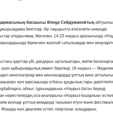
асқармасының басшысы
Әлнұр Сейдумановтың
айтуынш
ұжырымдама бекітілді. Әр тақырыпта өткізілетін онкүндік
стар атқарылмақ. Мәселен, 14-23 наурыз аралығында «На
орындарында бірлескен жаппай сатылымдар мен жеңілдікт
стағы қарттар үйі, дағдарыс орталықтары, жетім балаларға
 үшін қайырымдылық көмегі беріледі. 16 наурыз — Мәдени
ірдегі кинотеатрлар мен кинозалдарда ұлттық кино апталығы
аңырақ» күні қарсаңында отбасы құндылық-тары дәріптеліп
ұбайларға, облыс тұрғындарына «Наурыз бата» береді.
уған нәрестелердің ата-аналарына «Наурыз-базарлық» естел
иім күнінде ұлттық киімдерді танымал етуге және фестива
 Жаңару күні дөңгелек үстел, пікірталас алаңдарын,