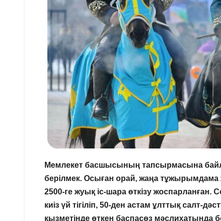
Мемлекет басшысының тапсырмасына байл
берілмек. Осыған орай, жаңа тұжырымдам
2500-ге жуық іс-шара өткізу жоспарланған. 
киіз үй тігіліп, 50-ден астам ұлттық салт-д
қызметінде өткен баспасөз мәслихатында бе