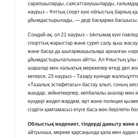
сарапшыларды, саясаттанушыларды, ғалымдард
наурыз – Ұлттық спорт күні облыстың барлық қ
ұйымдастырылады, — деді басқарма басшысы.
Сондай-ақ, ол 21 наурыз – Ынтымақ күні павло
спорттық жарыстар және сурет салу, қыш жасау
және басқа да шығармашылыққа арналған «op
ұйымдастырылатынын айтты. Ал Ұлыстың ұлы күн
шаралар мен халықтық мерекелер өтеді деп жос
көтерсе, 23 наурыз – Тазару күнінде жалпыұлтты
«Тазалық эстафетасы» бастау алып, соның аяс
жандар, зейнеткерлер, көпбалалы аналар мен әл
күндері жедел жәрдем, өрт және полиция қызме
сіздігін қамтамасыз етуге баса мән берілетін бо
Облыстық мәдениет, тілдерді
дамыту және 
айтуынша, мереке қарсаңында қала мен аудан ор