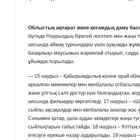
Облыстық ақпарат және қоғамдық даму б
бүгінде Наурыздың бірегей логотипі мен жаңа т
аясында аймақ тұрғындары үшін ауқымды жұмы
базарлық» маусымын жариялай отырып, сауда 
ұйымдастырылады.
— 15 наурыз – Қайырымдылық күніне орай облы
арналған мекемелер мен көпбалалы отбасылар
және ұлттық салт-дәстүр күні болғандықтан, өң
аясында фильмдер көрсетіледі. 17 наурыз – «Ш
сыйлы ақсақалдар мен көпбалалы аналар жас ж
Сонымен қатар, қала-аудан әкімдіктері жаңа т
сыйлықтарын табыстайды. 18 наурыз – Ұлттық к
өткізуге ерекше назар аударылады. 19 наурыз –