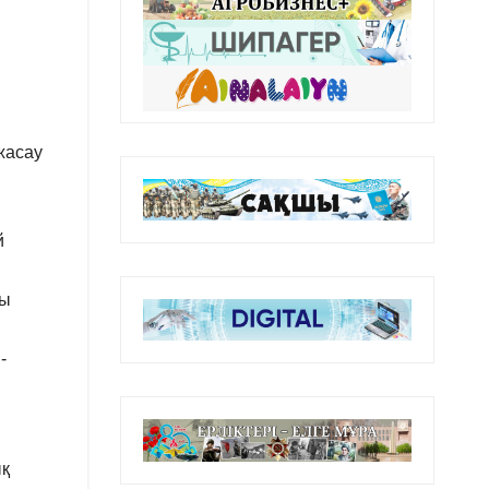
жасау
й
ты
-
ық