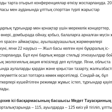
ы тарта отырып конференциялар өткізу жоспарлануда. 20
аласы мен ауданында ұлттық спорттан түрлі жарыстар
дарлық тұрғындар мен қонақтар үшін мерекелік концерттер,
 өнері, домбырада ойнау, қобыз, балаларға арналған мүсін 
en space» аймақтары, ауылшаруашылық жәрмеңкелері
і, яғни 22 наурыз — Жыл басы келген күні бұқаралық іс-
парлануда. Бұл күні барлық жерде стильді этноауылдар бо
қ экологиялық акция өткізіледі деп күтілуде. Яғни, облыста
ында аулаларды қардан және қоқыстан тазарту, жалғызбас
еуметтік осал топтарға көмек көрсетіледі. Сондай-ақ, бұл
ткерлері күшейтілген режимде жұмыс істеп, тұрғындар қауіп
лады.
архив ісі басқармасының басшысы Медет Тауасқанның
талықтарында – 115, ауылдарда – 125 киіз үй тігіліп, ұлтт