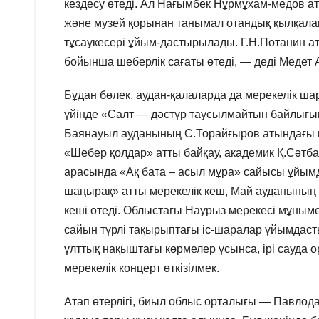
кездесу өтеді. Ал Нағымбек Нұрмұхам-медов а
және музей қорынан танымал отандық қылқалам 
тұсаукесері ұйым-дастырылады. Г.Н.Потанин а
бойынша шеберлік сағаты өтеді, — деді Медет
Бұдан бөлек, аудан-қалаларда да мерекелік ш
үйінде «Салт — дәстүр таусылмайтын байлығы
Баянауыл ауданының С.Торайғыров атындағы м
«Шебер қолдар» атты байқау, академик Қ.Сәтб
арасында «Ақ бата – асыл мұра» сайысы ұйым
шаңырақ» атты мерекелік кеш, Май ауданының 
кеші өтеді. Облыстағы Наурыз мерекесі мұныме
сайын түрлі тақырыптағы іс-шаралар ұйымдаст
ұлттық нақыштағы көрмелер ұсынса, ірі сауд
мерекелік концерт өткізілмек.
Атап өтерлігі, биыл облыс орталығы — Павло