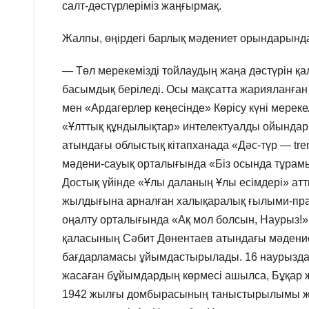
салт-дәстүрлеріміз жаңғырмақ.
Жалпы, өңірдегі барлық мәдениет орындарында 
— Төл мерекемізді тойлаудың жаңа дәстүрін 
басымдық беріледі. Осы мақсатта жарияланға
мен «Ардагерлер кеңесінде» Көрісу күні мереке
«Ұлттық құндылықтар» интелектуалды ойында
атындағы облыстық кітапханада «Дәс-түр — tre
мәдени-сауық орталығында «Біз осында тұрамыз
Достық үйінде «Ұлы даланың Ұлы есімдері» ат
жылдығына арналған халықаралық ғылыми-пра
оңалту орталығында «Ақ мол болсын, Наурыз!
қаласының Сәбит Дөнентаев атындағы мәдение
бағдарламасы ұйымдастырылады. 16 наурызда 
жасаған бұйымдардың көрмесі ашылса, Бұқар 
1942 жылғы домбырасының таныстырылымы жә