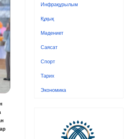
Инфрақұрылым
Құқық
Мәдениет
Саясат
Спорт
Тарих
Экономика
н
а
ан
лар