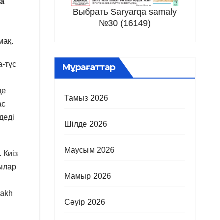
а
Выбрать Saryarqa samaly
№30 (16149)
мақ.
а-тұс
Мұрағаттар
де
Тамыз 2026
ас
деді
Шілде 2026
Маусым 2026
 Киіз
зылар
Мамыр 2026
zakh
Сәуір 2026