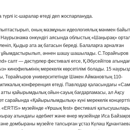
түрлі іс-шаралар өтеді деп жоспарлануда.
қалыптастырып, оның мазмұнын идеологиялық мәнмен байыт
н Наурызнама онкүндігі аясында облыстық «Шаңырақ» орта
леніп, Қыдыр ата ақ батасын береді. Балаларға арналған
р ұйымдастырылып, әннен шашу шашылады. С.Торайғыров
nd» салт — дәстүрлер фестивалі өтсе, Қ.Әбусейітов атында
» кинофильмінің мерекелік көрсетілімі болады. 15 наурыз
ты, Торайғыров университетінде Шәкен Аймановтың 110-
ктикалық конференция өтеді. Павлодар қаласындағы «Са
» атты қайырымдылық ойын-сауық бағдарламасы, ал Ақсу
т сарайында «Қайырылымдылық» күні мерекелік концертті
«ERTIS» музейінде «Ұршық fest» фестивалі қатысушылар
жырау атындағы әдебиет және өнер музейінде Иса Байзақо
не домбыраны музейге тапсырған ұстаз Күләш Құнантаев