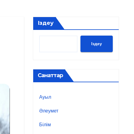
Іздеу
Іздеу
Санаттар
Ауыл
Әлеумет
Білім