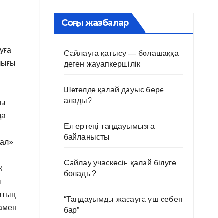
Соңғы жазбалар
уға
Сайлауға қатысу — болашаққа
лығы
деген жауапкершілік
Шетелде қалай дауыс бере
алады?
ғы
да
Ел ертеңі таңдауымызға
байланысты
мал»
Сайлау учаскесін қалай білуге
к
болады?
ы
втың
“Таңдауымды жасауға үш себеп
амен
бар”