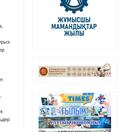
а,
урыз-
ер
ет
,
ік
льдер