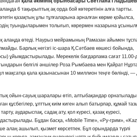
баяндаған
қала әкімінің орынбасары Светлана Гладышев
 алаңда 6 тақырыптық ақ орда бой көтеретінін алға тартты.
тетін қазақтың ұлы тұлғаларына арналған көрме қойылса,
лердің туындыларымен толығып, көрермен назарына ұсыныл
ық алаңда өтеді. Наурыз мейрамының Рамазан айымен тұсп
айды. Барлық негізгі іс-шара Қ.Сәтбаев көшесі бойында,
рсы) ұйымдастырылады. Мерекелік бағдарлама сағат 11.00-
рғындарын белгілі әншілер Роза Рымбаева мен Қайрат Нұрт
л мақсатқа қала қазынасынан 10 миллион теңге бөлінді, — 
ттық ойын-сауық шаралары өтіп, алтыбақандар орнатылады.
н құсбегілер, ұлттық киім киген алып батырлар, құмай та
арту, аударыспақ, садақ ату, қол күресі, қазақ күресі,
мдастырылады. Бұдан басқа, «Mobile Time», «Ру-грим», «Ka
е алаң ашылып, қызмет көрсетпек. Бұл орындарда түрлі
тарын көруге, заманауи өңдеудегі ұлттық бұйымдарды сатып