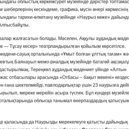
тындағы облыстық көркемсурет музейінде дәрістер топтама
шеберлерінің кескіндеме, графика, мүсін өнері көрмесінің
тындағы тарихи-өлкетану музейінде «Наурыз көже» дайынд
 Алпысбайұлы.
аралар жалғасатын болады. Мәселен, Аққулы аудандық мәде
м — Тұсау кесер» театрландырылған қойылым көрсетілсе,
әдени-сауық орталығында «Ұмыт болған ұлттық тағам» ж
аевтың Баянауыл мемо-риалдық музейінде батагөй ақсақал
дастырылмақ. Тереңкөл аудандық мәдениет үйінде «Алтын
жас отбасылары арасында «Отбасы – бақыт мекені» кезде
н ғана шектелмейді, павлодарлықтар үшін 23 наурызға дейі
ырылып, мереке мерейін асыра түспек. Бұл күндері музейл
а орталықтарында облысқа танымал өнерпаздардың қатысуы
дар қаласында да Наурызды мерекелеуге қатысты дайындық