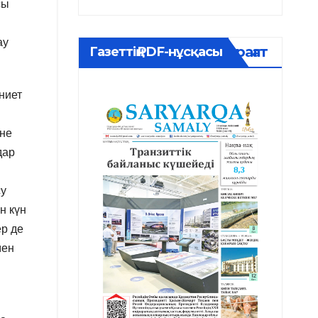
сы
ау
Мұрағат
Газеттің PDF-нұсқасы
ниет
әне
дар
су
н күн
ер де
мен