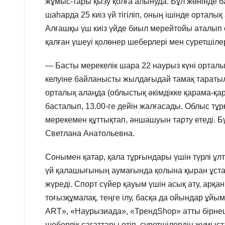
жұмыс-тары қызу қолға алынуда. Бұл жөнінде 
шаһарда 25 киіз үй тігіліп, оның ішінде орталық
Алғашқы үш киіз үйде биыл мерейтойы аталып ө
қалған үшеуі қолөнер шеберлері мен суретші
— Басты мерекелік шара 22 наурыз күні ортал
келуіне байланысты жылдағыдай тамақ таратылм
орталық алаңда (облыстық әкімдікке қарама-қа
басталып, 13.00-ге дейін жалғасады. Облыс тұ
мерекемен құттықтап, әншашуын тарту етеді. Бұ
Светлана Анатольевна.
Сонымен қатар, қала тұрғындары үшін түрлі ұл
үй қалашығының аумағында қолына қыран ұстаға
жүреді. Спорт сүйер қауым үшін асық ату, арқан т
тоғызқұмалақ, теңге ілу, басқа да ойындар ұйы
ART», «Наурызиада», «ТрендЅһор» атты бірнеш
шеберлік сағаттары өтіп, суретшілердің жұмыс