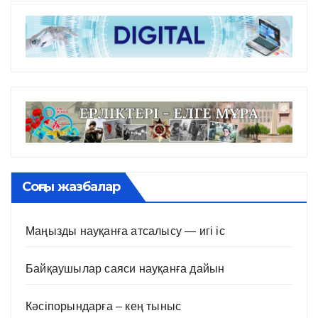
Соңғы жазбалар
Маңызды науқанға атсалысу — игі іс
Байқаушылар саяси науқанға дайын
Кәсіпорындарға – кең тыныс