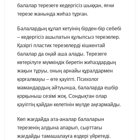
балалар терезеге кедергісіз шыққан, яғни
терезе жанында жиһаз тұрған.
Балалардың құлап кетуінің бірден-бір себебі
– кедергісіз ашылатын құлыпсыз терезелер.
Қазіргі пластик терезелерді кішкентай
балалар да оңай аша алады. Терезеге
көтерілуге мүмкіндік беретін жиһаздардың
жақын тұруы, оның арнайы құралдармен
қорғалмауы – өте қауіпті. Психолог
мамандардың айтуынша, балаларда ешбір
қорқыныш сезімі жоқ. Сондықтан олар
қауіптің қайдан келетінін мүлде аңғармайды.
Көп жағдайда ата-аналар балаларын
терезенің алдына апарып, сырттағы
жағдайды тамашалауға өздері үйретеді.