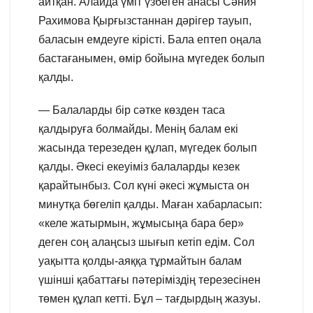
айтқан. Алайда үміт үзбеген анасы Сәния
Рахимова Қырғызстаннан дәрігер тауып,
баласын емдеуге кірісті. Бала ептеп оңала
бастағанымен, өмір бойына мүгедек болып
қалды.
— Балаларды бір сәтке көзден таса
қалдыруға болмайды. Менің балам екі
жасында терезеден құлап, мүгедек болып
қалды. Әкесі екеуіміз балаларды кезек
қарайтынбыз. Сол күні әкесі жұмыста он
минутқа бөгеліп қалды. Маған хабарласып:
«келе жатырмын, жұмысыңа бара бер»
деген соң алаңсыз шығып кетіп едім. Сол
уақытта қолды-аяққа тұрмайтын балам
үшінші қабаттағы пәтеріміздің терезесінен
төмен құлап кетті. Бұл – тағдырдың жазуы.