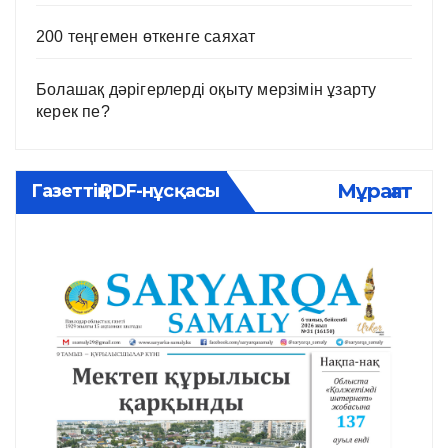
200 теңгемен өткенге саяхат
Болашақ дәрігерлерді оқыту мерзімін ұзарту
керек пе?
Мұрағат
Газеттің PDF-нұсқасы