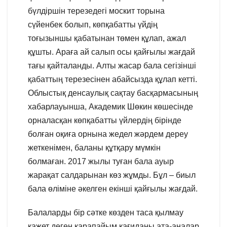
бүлдіршін терезедегі москит торына
сүйенбек болып, көпқабатты үйдің
тоғызыншы қабатынан төмен құлап, ажал
құшты. Араға ай салып осы қайғылы жағдай
тағы қайталанды. Алты жасар бала сегізінші
қабаттың терезесінен абайсызда құлап кетті.
Облыстық денсаулық сақтау басқармасының
хабарлауынша, Академик Шөкин көшесінде
орналасқан көпқабатты үйлердің бірінде
болған оқиға орнына жедел жәрдем дереу
жеткенімен, баланы құтқару мүмкін
болмаған. 2017 жылы туған бала ауыр
жарақат салдарынан көз жұмды. Бұл – биыл
бала өліміне әкелген екінші қайғылы жағдай.
Балаларды бір сәтке көзден таса қылмау
қажет деген қарапайым қағиданы ата-аналар