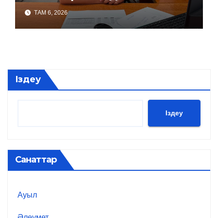
ТАМ 6, 2026
Іздеу
Іздеу
Санаттар
Ауыл
Әлеумет