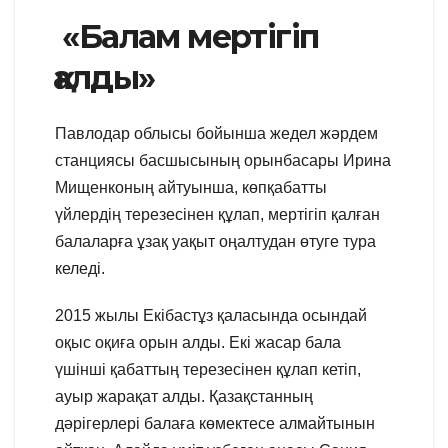
«Балам мертігіп
қалды»
Павлодар облысы бойынша жедел жәрдем
станциясы басшысының орынбасары Ирина
Мищенконың айтуынша, көпқабатты
үйлердің терезесінен құлап, мертігіп қалған
балаларға ұзақ уақыт оңалтудан өтуге тура
келеді.
2015 жылы Екібастұз қаласында осындай
оқыс оқиға орын алды. Екі жасар бала
үшінші қабаттың терезесінен құлап кетіп,
ауыр жарақат алды. Қазақстанның
дәрігерлері балаға көмектесе алмайтынын