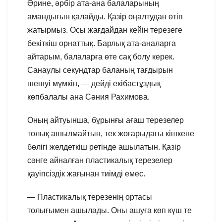
Әрине, әрбір ата-ана балаларының
амандығын қалайды. Қазір оңалтудан өтіп
жатырмыз. Осы жағдайдан кейін терезеге
бекіткіш орнаттық. Барлық ата-аналарға
айтарым, балаларға өте сақ болу керек.
Санаулы секундтар баланың тағдырын
шешуі мүмкін, — дейді екібастұздық
көпбалалы ана Сәния Рахимова.
Оның айтуынша, бұрынғы ағаш терезелер
толық ашылмайтын, тек жоғарыдағы кішкене
бөлігі желдеткіш ретінде ашылатын. Қазір
сәнге айналған пластикалық терезелер
қауіпсіздік жағынан тиімді емес.
— Пластикалық терезенің ортасы
толығымен ашылады. Оны ашуға көп күш те