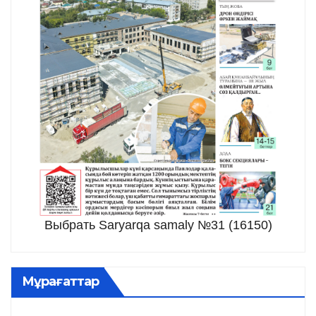
Выбрать Saryarqa samaly №31 (16150)
Мұрағаттар