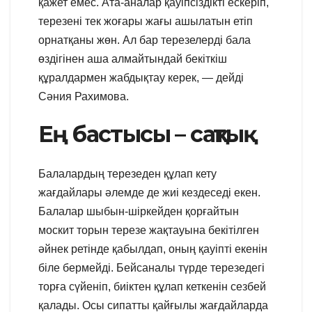
қажет емес. Ата-аналар қауіпсіздікті ескеріп,
терезені тек жоғары жағы ашылатын етіп
орнатқаны жөн. Ал бар терезелерді бала
өздігінен аша алмайтындай бекіткіш
құралдармен жабдықтау керек, — дейді
Сәния Рахимова.
Ең бастысы – сақтық
Балалардың терезеден құлап кету
жағдайлары әлемде де жиі кездеседі екен.
Балалар шыбын-шіркейден қорғайтын
москит торын терезе жақтауына бекітілген
әйнек ретінде қабылдап, оның қауіпті екенін
біле бермейді. Бейсаналы түрде терезедегі
торға сүйеніп, биіктен құлап кеткенін сезбей
қалады. Осы сипатты қайғылы жағдайларда