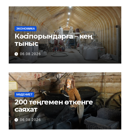
ЭКОНОМИКА
Кәсіпорындарға – кең
тыныс
06.08.2026
МӘДЕНИЕТ
200 теңгемен өткенге
саяхат
06.08.2026