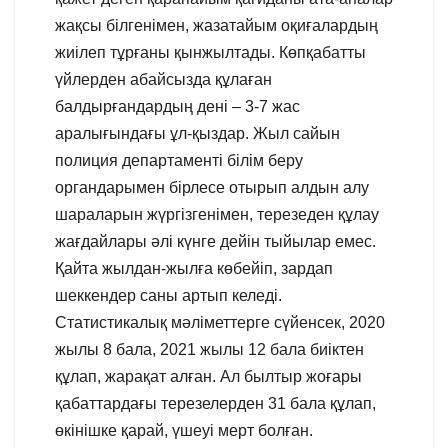
жақсы білгенімен, жазатайым оқиғалардың
жиілеп тұрғаны қынжылтады. Көпқабатты
үйлерден абайсызда құлаған
балдырғандардың дені – 3-7 жас
аралығындағы ұл-қыздар. Жыл сайын
полиция департаменті білім беру
органдарымен бірлесе отырып алдын алу
шараларын жүргізгенімен, терезеден құлау
жағдайлары әлі күнге дейін тыйылар емес.
Қайта жылдан-жылға көбейіп, зардап
шеккендер саны артып келеді.
Статистикалық мәліметтерге сүйенсек, 2020
жылы 8 бала, 2021 жылы 12 бала биіктен
құлап, жарақат алған. Ал былтыр жоғары
қабаттардағы терезелерден 31 бала құлап,
өкінішке қарай, үшеуі мерт болған.