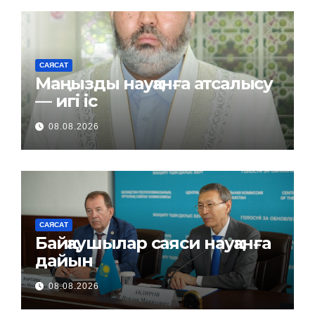
САЯСАТ
Маңызды науқанға атсалысу
— игі іс
08.08.2026
САЯСАТ
Байқаушылар саяси науқанға
дайын
08.08.2026