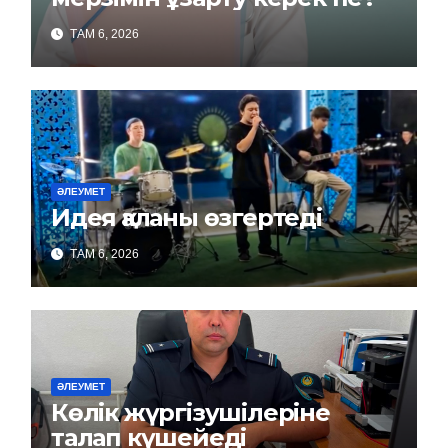
ТАМ 6, 2026
ӘЛЕУМЕТ
Идея қаланы өзгертеді
ТАМ 6, 2026
ӘЛЕУМЕТ
Көлік жүргізушілеріне
талап күшейеді