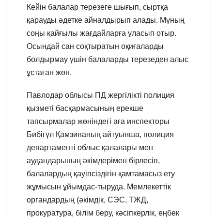
Кейін балалар терезеге шығып, сыртқа
қарауды әдетке айналдырып алады. Мұның
соңы қайғылы жағдайларға ұласып отыр.
Осындай сан соқтыратын оқиғаларды
болдырмау үшін балаларды терезеден алыс
ұстаған жөн.
Павлодар облысы ПД жергілікті полиция
қызметі басқармасының ерекше
тапсырмалар жөніндегі аға инспекторы
Бибігүл Қамзинаның айтуынша, полиция
департаменті облыс қалалары мен
аудандарының әкімдерімен бірлесіп,
балалардың қауіпсіздігін қамтамасыз ету
жұмысын ұйымдас-тыруда. Мемлекеттік
органдардың (әкімдік, СЭС, ТЖД,
прокуратура, білім беру, кәсіпкерлік, еңбек