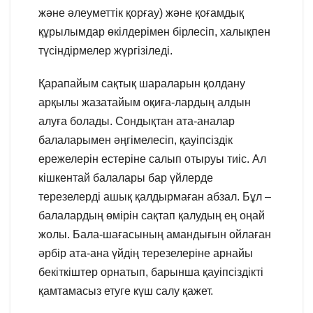
және әлеуметтік қорғау) және қоғамдық
құрылымдар өкілдерімен бірлесіп, халықпен
түсіндірмелер жүргізіледі.
Қарапайым сақтық шараларын қолдану
арқылы жазатайым оқиға-лардың алдын
алуға болады. Сондықтан ата-аналар
балаларымен әңгімелесіп, қауіпсіздік
ережелерін естеріне салып отыруы тиіс. Ал
кішкентай балалары бар үйлерде
терезелерді ашық қалдырмаған абзал. Бұл –
балалардың өмірін сақтап қалудың ең оңай
жолы. Бала-шағасының амандығын ойлаған
әрбір ата-ана үйдің терезелеріне арнайы
бекіткіштер орнатып, барынша қауіпсіздікті
қамтамасыз етуге күш салу қажет.