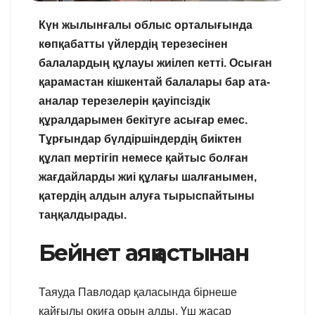
Күн жылынғалы облыс орталығында
көпқабатты үйлердің терезесінен
балалардың құлауы жиілеп кетті. Осыған
қарамастан кішкентай балалары бар ата-
аналар терезелерін қауіпсіздік
құралдарымен бекітуге асығар емес.
Тұрғындар бүлдіршіндердің биіктен
құлап мертігіп немесе қайтыс болған
жағдайларды жиі құлағы шалғанымен,
қатердің алдын алуға тырыспайтыны
таңқалдырады.
Бейнет аяқ астынан
Таяуда Павлодар қаласында бірнеше
қайғылы оқиға орын алды. Үш жасар