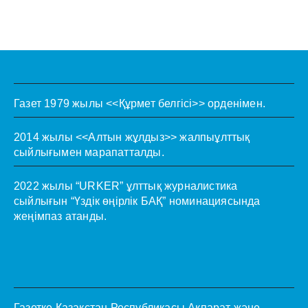
Газет 1979 жылы <<Құрмет белгісі>> орденімен.
2014 жылы <<Алтын жұлдыз>> жалпыұлттық
сыйлығымен марапатталды.
2022 жылы “URKER” ұлттық журналистика
сыйлығын “Үздік өңірлік БАҚ” номинациясында
жеңімпаз атанды.
Газетке Қазақстан Республикасы Ақпарат және