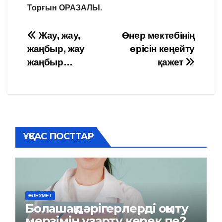
Торғын ОРАЗАЛЫ.
Навигация
Жау, жау,
Өнер мектебінің
жаңбыр, жау
өрісін кеңейту
по
жаңбыр…
қажет
записям
ҰҚСАС ПОСТТАР
ӘЛЕУМЕТ
Болашақ дәрігерлерді оқыту
мерзімін ұзарту керек пе?