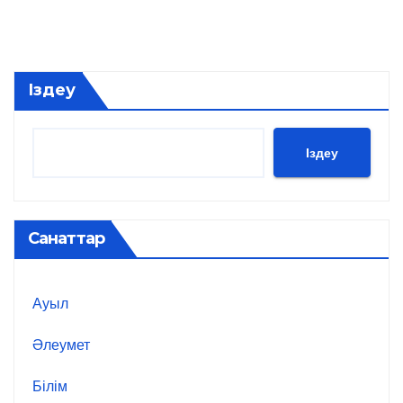
Іздеу
Іздеу
Санаттар
Ауыл
Әлеумет
Білім