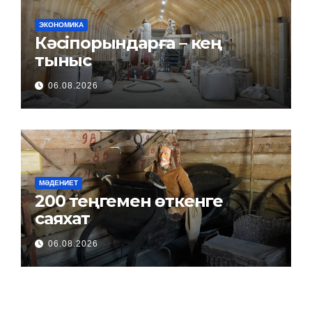
ЭКОНОМИКА
Кәсіпорындарға – кең
тыныс
06.08.2026
МӘДЕНИЕТ
200 теңгемен өткенге
саяхат
06.08.2026