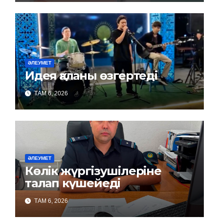
ӘЛЕУМЕТ
Идея қаланы өзгертеді
ТАМ 6, 2026
ӘЛЕУМЕТ
Көлік жүргізушілеріне
талап күшейеді
ТАМ 6, 2026