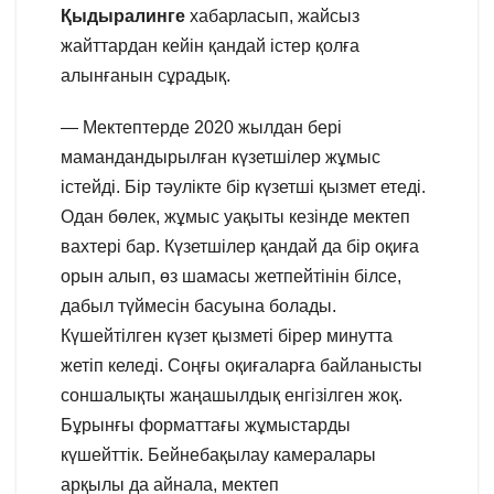
Қыдыралинге
хабарласып, жайсыз
жайттардан кейін қандай істер қолға
алынғанын сұрадық.
— Мектептерде 2020 жылдан бері
мамандандырылған күзетшілер жұмыс
істейді. Бір тәулікте бір күзетші қызмет етеді.
Одан бөлек, жұмыс уақыты кезінде мектеп
вахтері бар. Күзетшілер қандай да бір оқиға
орын алып, өз шамасы жетпейтінін білсе,
дабыл түймесін басуына болады.
Күшейтілген күзет қызметі бірер минутта
жетіп келеді. Соңғы оқиғаларға байланысты
соншалықты жаңашылдық енгізілген жоқ.
Бұрынғы форматтағы жұмыстарды
күшейттік. Бейнебақылау камералары
арқылы да айнала, мектеп