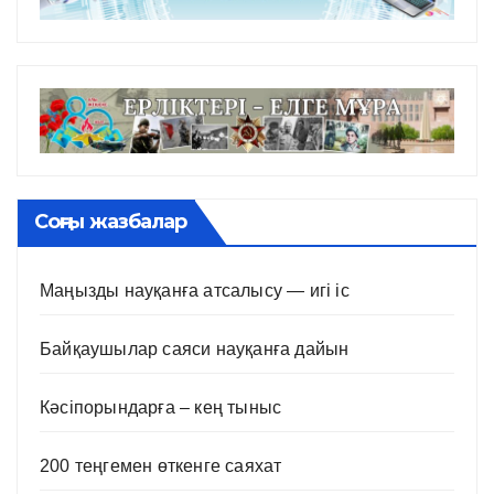
Соңғы жазбалар
Маңызды науқанға атсалысу — игі іс
Байқаушылар саяси науқанға дайын
Кәсіпорындарға – кең тыныс
200 теңгемен өткенге саяхат