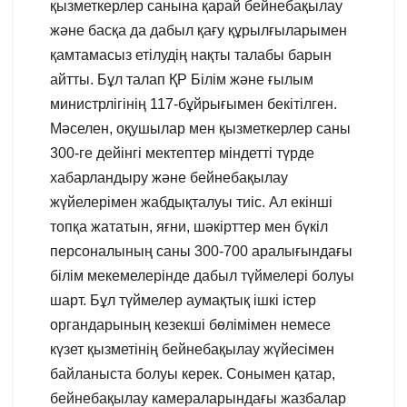
қызметкерлер санына қарай бейнебақылау
және басқа да дабыл қағу құрылғыларымен
қамтамасыз етілудің нақты талабы барын
айтты. Бұл талап ҚР Білім және ғылым
министрлігінің 117-бұйрығымен бекітілген.
Мәселен, оқушылар мен қызметкерлер саны
300-ге дейінгі мектептер міндетті түрде
хабарландыру және бейнебақылау
жүйелерімен жабдықталуы тиіс. Ал екінші
топқа жататын, яғни, шәкірттер мен бүкіл
персоналының саны 300-700 аралығындағы
білім мекемелерінде дабыл түймелері болуы
шарт. Бұл түймелер аумақтық ішкі істер
органдарының кезекші бөлімімен немесе
күзет қызметінің бейнебақылау жүйесімен
байланыста болуы керек. Сонымен қатар,
бейнебақылау камераларындағы жазбалар