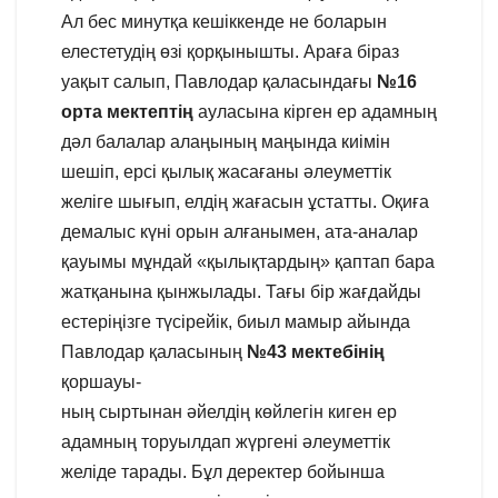
Ал бес минутқа кешіккенде не боларын
елестетудің өзі қорқынышты. Араға біраз
уақыт салып, Павлодар қаласындағы
№16
орта мектептің
ауласына кірген ер адамның
дәл балалар алаңының маңында киімін
шешіп, ерсі қылық жасағаны әлеуметтік
желіге шығып, елдің жағасын ұстатты. Оқиға
демалыс күні орын алғанымен, ата-аналар
қауымы мұндай «қылықтардың» қаптап бара
жатқанына қынжылады. Тағы бір жағдайды
естеріңізге түсірейік, биыл мамыр айында
Павлодар қаласының
№43 мектебінің
қоршауы-
ның сыртынан әйелдің көйлегін киген ер
адамның торуылдап жүргені әлеуметтік
желіде тарады. Бұл деректер бойынша