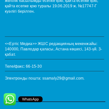
желілік басылымды есепке қою, қайта есепке қою,
қайта есепке қою туралы 19.06.2019 ж. №17747-Г
куәлігі берілген.
<<Ертіс Медиа>>
ЖШС редакцияның мекенжайы:
140000, Павлодар қаласы, Астана көшесі, 143-үй. 3-
қабат.
Теле/факс: 66-15-30
Электронды пошта:
ssamaly29@gmail.com
.
WhatsApp