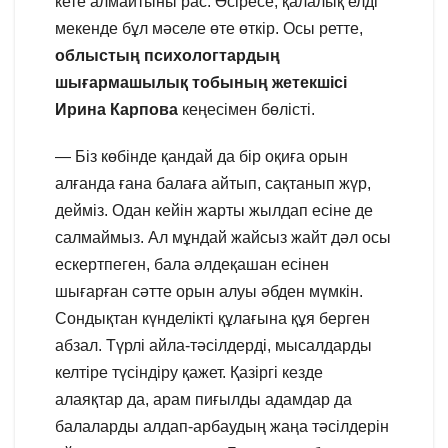
кете алмайтыны рас. Әсіресе, қалалық елді
мекенде бұл мәселе өте өткір. Осы ретте,
облыстың психологтардың
шығармашылық тобының жетекшісі
Ирина Карпова
кеңесімен бөлісті.
— Біз көбінде қандай да бір оқиға орын
алғанда ғана балаға айтып, сақтанып жүр,
дейміз. Одан кейін жарты жылдап есіне де
салмаймыз. Ал мұндай жайсыз жайт дәл осы
ескертпеген, бала әлдеқашан есінен
шығарған сәтте орын алуы әбден мүмкін.
Сондықтан күнделікті құлағына құя берген
абзал. Түрлі айла-тәсілдерді, мысалдарды
келтіре түсіндіру қажет. Қазіргі кезде
алаяқтар да, арам пиғылды адамдар да
балаларды алдап-арбаудың жаңа тәсілдерін