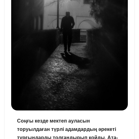
Соңғы кезде мектеп ауласын
торуылдаған түрлі адамдардың әрекеті
тұрғындарды толғандырып қойды. Ата-