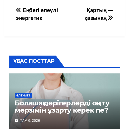
Навигация
Еңбегі елеулі
Қартың —
энергетик
қазынаң
по
записям
ҰҚСАС ПОСТТАР
ӘЛЕУМЕТ
Болашақ дәрігерлерді оқыту
мерзімін ұзарту керек пе?
ТАМ 6, 2026