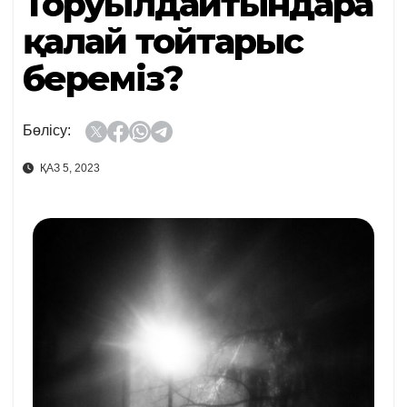
Торуылдайтындарға
қалай тойтарыс
береміз?
Бөлісу:
ҚАЗ 5, 2023