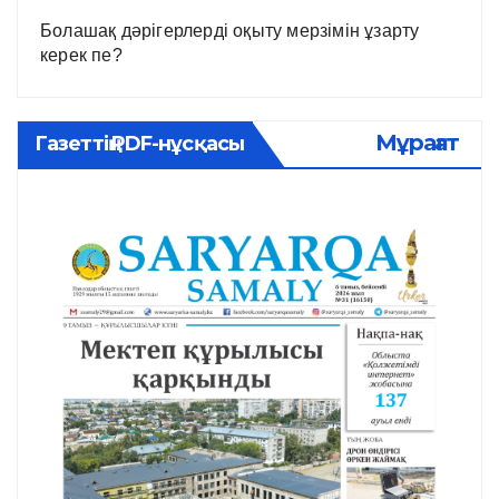
Болашақ дәрігерлерді оқыту мерзімін ұзарту
керек пе?
Мұрағат
Газеттің PDF-нұсқасы