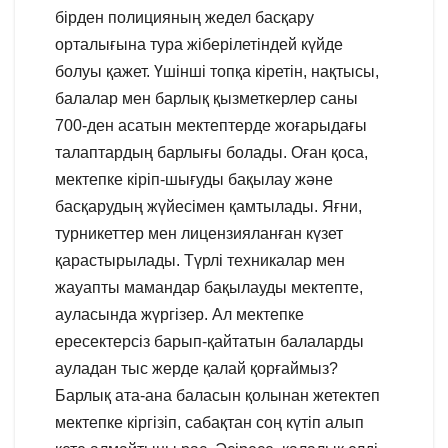
бірден полицияның жедел басқару
орталығына тура жіберілетіндей күйде
болуы қажет. Үшінші топқа кіретін, нақтысы,
балалар мен барлық қызметкерлер саны
700-ден асатын мектептерде жоғарыдағы
талаптардың барлығы болады. Оған қоса,
мектепке кіріп-шығуды бақылау және
басқарудың жүйесімен қамтылады. Яғни,
турникеттер мен лицензияланған күзет
қарастырылады. Түрлі техникалар мен
жауапты мамандар бақылауды мектепте,
ауласында жүргізер. Ал мектепке
ересектерсіз барып-қайтатын балаларды
ауладан тыс жерде қалай қорғаймыз?
Барлық ата-ана баласын қолынан жетектеп
мектепке кіргізіп, сабақтан соң күтіп алып