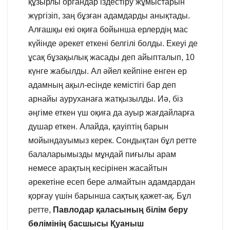
құзырлы органдар іздестіру жұмыстарын
жүргізіп, заң бұзған адамдарды анықтады.
Алғашқы екі оқиға бойынша ерлердің мас
күйінде әрекет еткені белгілі болды. Екеуі де
ұсақ бұзақылық жасады деп айыпталып, 10
күнге жабылды. Ал әйел кейпіне енген ер
адамның ақыл-есінде кемістігі бар деп
арнайы ауруханаға жатқызылды. Иә, біз
әңгіме еткен үш оқиға да ауыр жағдайларға
душар еткен. Алайда, қауіптің барын
мойындауымыз керек. Сондықтан бұл ретте
балаларымызды мұндай пиғылы арам
немесе арақтың кесірінен жасайтын
әрекетіне есеп бере алмайтын адамдардан
қорғау үшін барынша сақтық қажет-ақ. Бұл
ретте,
Павлодар қаласының білім беру
бөлімінің басшысы Қуаныш