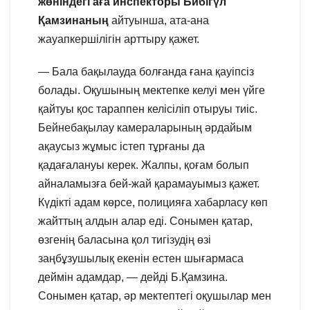
жөніндегі аға инспекторы Бибігүл
Қамзинаның
айтуынша, ата-ана
жауапкершілігін арттыру қажет.
— Бала бақылауда болғанда ғана қауіпсіз
болады. Оқушының мектепке келуі мен үйге
қайтуы қос тараппен келісіліп отыруы тиіс.
Бейнебақылау камераларының әрдайым
ақаусыз жұмыс істеп тұрғаны да
қадағалануы керек. Жалпы, қоғам болып
айналамызға бей-жай қарамауымыз қажет.
Күдікті адам көрсе, полицияға хабарласу көп
жайттың алдын алар еді. Сонымен қатар,
өзгенің баласына қол тигізудің өзі
заңбұзушылық екенін естен шығармаса
деймін адамдар, — дейді Б.Қамзина.
Сонымен қатар, әр мектептегі оқушылар мен