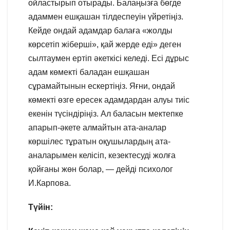
ойластырып отырады. Балаңызға бөгде
адаммен ешқашан тілдеспеуін үйретіңіз.
Кейде ондай адамдар балаға «жолды
көрсетіп жіберші», қай жерде еді» деген
сылтаумен ертіп әкеткісі келеді. Есі дұрыс
адам көмекті баладан ешқашан
сұрамайтынын ескертіңіз. Яғни, ондай
көмекті өзге ересек адамдардан алуы тиіс
екенін түсіндіріңіз. Ал баласын мектепке
апарып-әкете алмайтын ата-аналар
көршілес тұратын оқушылардың ата-
аналарымен келісіп, кезектесуді жолға
қойғаны жөн болар, — дейді психолог
И.Карпова.
Түйін: