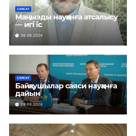
САЯСАТ
Маңызды науқанға атсалысу
— игі іс
08.08.2026
САЯСАТ
Байқаушылар саяси науқанға
дайын
08.08.2026