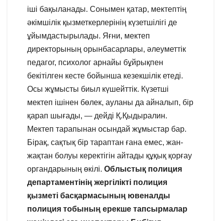
іші бақыланады. Сонымен қатар, мектептің
әкімшілік қызметкерлерінің күзетшілігі де
ұйымдастырылады. Яғни, мектеп
директорының орынбасарлары, әлеуметтік
педагог, психолог арнайы бұйрықпен
бекітілген кесте бойынша кезекшілік етеді.
Осы жұмысты биыл күшейттік. Күзетші
мектеп ішінен бөлек, ауланы да айналып, бір
қарап шығады, — дейді Қ.Қыдыралин.
Мектеп тарапынан осындай жұмыстар бар.
Бірақ, сақтық бір тараптан ғана емес, жан-
жақтан болуы керектігін айтады құқық қорғау
органдарының өкілі.
Облыстық полиция
департаментінің жергілікті полиция
қызметі басқармасының ювеналды
полиция тобының ерекше тапсырмалар