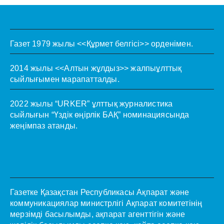
Газет 1979 жылы <<Құрмет белгісі>> орденімен.
2014 жылы <<Алтын жұлдыз>> жалпыұлттық
сыйлығымен марапатталды.
2022 жылы “URKER” ұлттық журналистика
сыйлығын “Үздік өңірлік БАҚ” номинациясында
жеңімпаз атанды.
Газетке Қазақстан Республикасы Ақпарат және
коммуникациялар министрлігі Ақпарат комитетінің
мерзімді басылымды, ақпарат агенттігін және