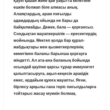
Қауіп қашан және қай уақытта келетінін
ешкім болжап біле алмасы анық.
Алаяқтардың, арам пиғылды
адамдардың ойында не бары да
байқалмайды. Демек, бала — қорғансыз.
Сондықтан жауапкершілік — ересектердің
мойнында. Мектеп қолда бар құрал-
жабдықтары мен қызметкерлерінің
көмегімен баланы барынша қорғауға
міндетті. Ал ата-ана баланың бойында
осындай қауіпке қарсы тұрар иммунитет
қалыптасыруға, ақыл-кеңесін аракідік
емес, әрдайым құюға жауапты. Яғни,
бірлесу арқылы ғана теріс пиғылдыларға
тойтарыс жасау мүмкін болмақ.