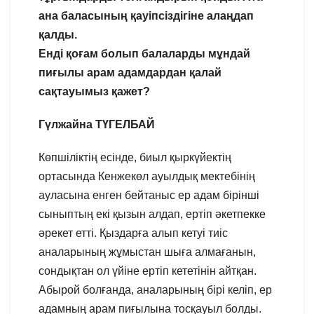
ана баласының қауіпсіздігіне алаңдап
қалды.
Енді қоғам болып балаларды мұндай
пиғылы арам адамдардан қалай
сақтауымыз қажет?
Гүлжайна ТҮГЕЛБАЙ
Көпшіліктің есінде, биыл қыркүйектің
ортасында Кенжекөл ауылдық мектебінің
ауласына енген бейтаныс ер адам бірінші
сыныптың екі қызын алдап, ертіп әкетпекке
әрекет етті. Қыздарға алып кетуі тиіс
аналарының жұмыстан шыға алмағанын,
сондықтан ол үйіне ертіп кететінін айтқан.
Абырой болғанда, аналарының бірі келіп, ер
адамның арам пиғылына тосқауыл болды.