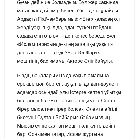
бұған дейін ие болмадым. Бұл жер хақында
маған қандай әмір бересіз?» – деп сұрайды.
Ардақты Пайғамбарымыз: «Егер қаласаң ол
жерді уақып қыл да, одан түскен пайданы
садақа етіп отыр», – деп кеңес береді. Бұл
«Ислам тарихындағы ең алғашқы уақып»
деп санаған, — деді Умар Әл-Фарух
мешітінің бас имамы Ақтөре Әліпбайұлы.
Біздің бабаларымыз да уақып амалына
ерекше мән берген, ауқатты да дән-дәулетті
адамдар осындай ұлы істерге көптеп ұйытқы
болғанын білеміз, тарихтан оқимыз. Соған
бірер мысал келтірер болсақ: Әлемге әйгілі
билеуші Сұлтан Бейбарыс бабамыздың
Мысыр еліне салған мешіті әлі күнге дейін
бар. Сонымен қатар, Ислам жұртына