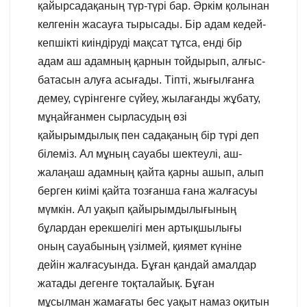
қайырсадақаның түр-түрі бар. Әркім қолынан
келгенін жасауға тырысады. Бір адам кедей-
кепшікті киіндіруді мақсат тұтса, енді бір
адам аш адамның қарнын тойдырып, алғыс-
батасын алуға асығады. Тіпті, жығылғанға
демеу, сүрінгенге сүйеу, жылағанды жұбату,
мұңайғанмен сырласудың өзі
қайырымдылық пен садақаның бір түрі деп
білеміз. Ал мұның сауабы шектеулі, аш-
жалаңаш адамның қайта қарны ашып, алып
берген киімі қайта тозғанша ғана жалғасуы
мүмкін. Ал уақып қайырымдылығының
бұлардан ерекшелігі мен артықшылығы
оның сауабының үзілмей, қиямет күніне
дейін жалғасуында. Бұған қандай амалдар
жатады дегенге тоқталайық. Бұған
мұсылман жамағаты бес уақыт намаз оқитын