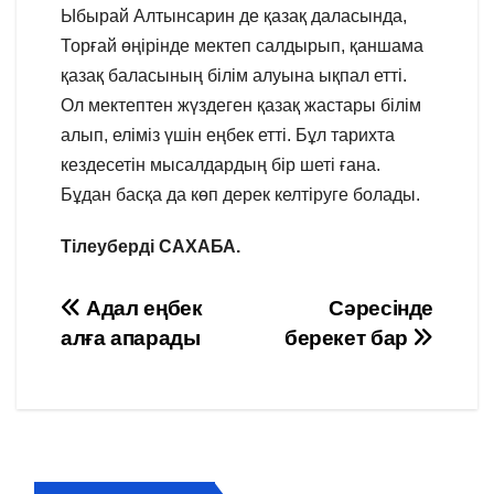
Ыбырай Алтынсарин де қазақ даласында,
Торғай өңірінде мектеп салдырып, қаншама
қазақ баласының білім алуына ықпал етті.
Ол мектептен жүздеген қазақ жастары білім
алып, еліміз үшін еңбек етті. Бұл тарихта
кездесетін мысалдардың бір шеті ғана.
Бұдан басқа да көп дерек келтіруге болады.
Тілеуберді САХАБА.
Навигация
Адал еңбек
Сәресінде
алға апарады
берекет бар
по
записям