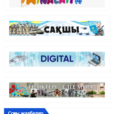
Соңғы жазбалар