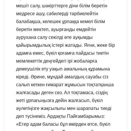
мешіт салу, шәкірттерге діни білім беретін
медресе ашу, сәбилерді тәрбиелейтін
балабақша, келешек ұрпаққа кемел білім
беретін мектеп, ауырғанды емдейтін
аурухана салу секілді өте ауқымды
қайырымдылық істері жатады. Яғни, жеке бір
адамға емес, бүкіл қоғамға пайдасы тиетін
мемлекеттік деңгейдегі ірі жобаларға
демеушілік ету уақып амалының құрамына
кіреді. Әрине, мұндай амалдың сауабы сіз
салып кеткен ғимарат жұмысын тоқтатқанша
жалғасады деген сөз. Ал тоқтамаса, сіздің
жеті ұрпағыңызға дейін жалғасып, бүкіл
әулетіңізге жақсылығы мен шарапаты тиеді
деп түсінеміз. Ардақты Пайғамбарымыз:
«Егер адам баласы бұл өмірден өтсе, бүкіл