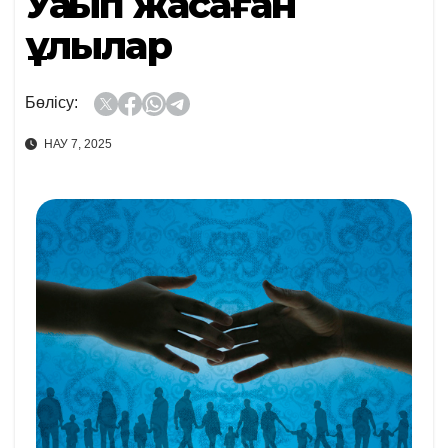
Уақып жасаған
ұлылар
Бөлісу:
НАУ 7, 2025