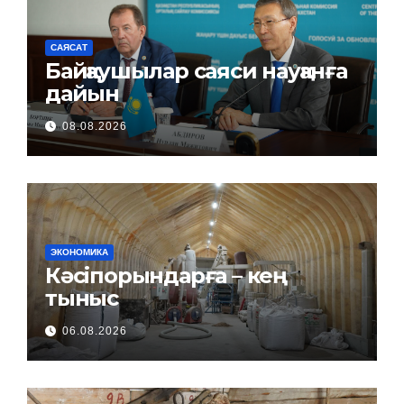
САЯСАТ
Байқаушылар саяси науқанға
дайын
08.08.2026
ЭКОНОМИКА
Кәсіпорындарға – кең
тыныс
06.08.2026