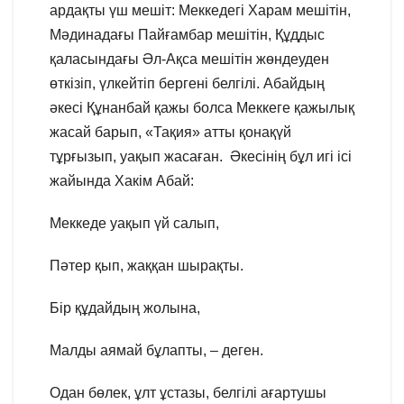
ардақты үш мешіт: Меккедегі Харам мешітін,
Мәдинадағы Пайғамбар мешітін, Құддыс
қаласындағы Әл-Ақса мешітін жөндеуден
өткізіп, үлкейтіп бергені белгілі. Абайдың
әкесі Құнанбай қажы болса Меккеге қажылық
жасай барып, «Тақия» атты қонақүй
тұрғызып, уақып жасаған. Әкесінің бұл игі ісі
жайында Хакім Абай:
Меккеде уақып үй салып,
Пәтер қып, жаққан шырақты.
Бір құдайдың жолына,
Малды аямай бұлапты, – деген.
Одан бөлек, ұлт ұстазы, белгілі ағартушы