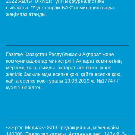
2022 жылы “URKER” ұлттық журналистика
сыйлығын “Үздік өңірлік БАҚ” номинациясында
жеңімпаз атанды.
Газетке Қазақстан Республикасы Ақпарат және
коммуникациялар министрлігі Ақпарат комитетінің
мерзімді басылымды, ақпарат агенттігін және
желілік басылымды есепке қою, қайта есепке қою,
қайта есепке қою туралы 19.06.2019 ж. №17747-Г
куәлігі берілген.
<<Ертіс Медиа>>
ЖШС редакцияның мекенжайы:
140000, Павлодар қаласы, Астана көшесі, 143-үй. 3-