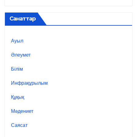
Санаттар
Ауыл
Әлеумет
Білім
Инфрақұрылым
Құқық
Мәдениет
Саясат