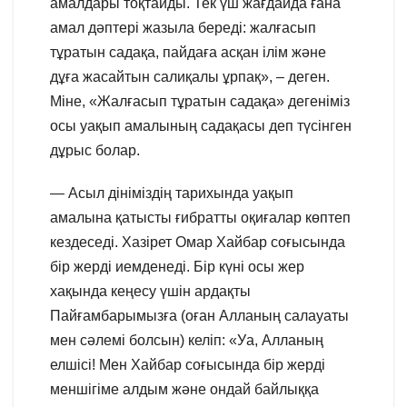
амалдары тоқтайды. Тек үш жағдайда ғана
амал дәптері жазыла береді: жалғасып
тұратын садақа, пайдаға асқан ілім және
дұға жасайтын салиқалы ұрпақ», – деген.
Міне, «Жалғасып тұратын садақа» дегеніміз
осы уақып амалының садақасы деп түсінген
дұрыс болар.
— Асыл дініміздің тарихында уақып
амалына қатысты ғибратты оқиғалар көптеп
кездеседі. Хазірет Омар Хайбар соғысында
бір жерді иемденеді. Бір күні осы жер
хақында кеңесу үшін ардақты
Пайғамбарымызға (оған Алланың салауаты
мен сәлемі болсын) келіп: «Уа, Алланың
елшісі! Мен Хайбар соғысында бір жерді
меншігіме алдым және ондай байлыққа