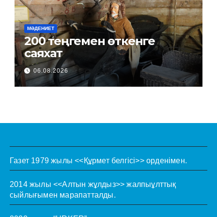
МӘДЕНИЕТ
200 теңгемен өткенге
саяхат
06.08.2026
Газет 1979 жылы <<Құрмет белгісі>> орденімен.
2014 жылы <<Алтын жұлдыз>> жалпыұлттық
сыйлығымен марапатталды.