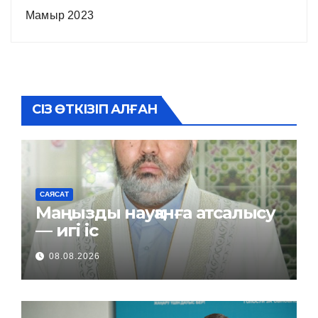
Мамыр 2023
СІЗ ӨТКІЗІП АЛҒАН
САЯСАТ
Маңызды науқанға атсалысу
— игі іс
08.08.2026