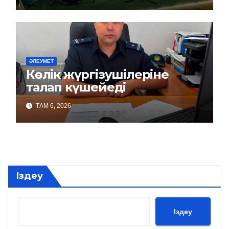
ӘЛЕУМЕТ
Көлік жүргізушілеріне
талап күшейеді
ТАМ 6, 2026
Іздеу
Іздеу