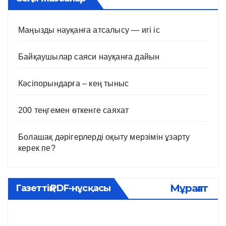
Маңызды науқанға атсалысу — игі іс
Байқаушылар саяси науқанға дайын
Кәсіпорындарға – кең тыныс
200 теңгемен өткенге саяхат
Болашақ дәрігерлерді оқыту мерзімін ұзарту
керек пе?
Мұрағат
Газеттің PDF-нұсқасы