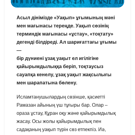
Асыл дінімізде «Уақып» ұғымының мәні
мен мағынасы тереңде. Уақып сөзінің
терминдік мағынасы «ұстау», «тоқтату»
дегенді білдіреді. Ал шариғаттағы ұғымы
—
бір дүниені ұзақ уақыт ел игілігіне
қайырымдылыққа беріп, тоқтаусыз
сауапқа кенелу, ұзақ уақыт жақсылығы
мен шарапатына бөлену.
Исламтанушылардың сөзінше, қасиетті
Рамазан айының үш тұғыры бар. Олар –
ораза ұстау, Құран оқу және қайырымдылық
жасау. Осы жолы қайырымдылық пен
садақаның уақып түрін сөз етпекпіз. Иә,