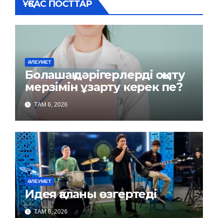
ҰҚСАС ПОСТТАР
ӘЛЕУМЕТ
Болашақ дәрігерлерді оқыту
мерзімін ұзарту керек пе?
ТАМ 6, 2026
ӘЛЕУМЕТ
Идея қаланы өзгертеді
ТАМ 6, 2026