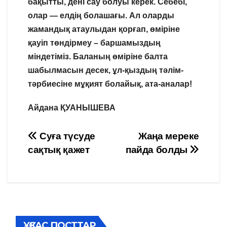
бақытты, дені сау болуы керек. Себебі,
олар — елдің болашағы. Ал оларды
жамандық атаулыдан қорғап, өміріне
қауіп төндірмеу – баршамыздың
міндетіміз. Баланың өміріне балта
шабылмасын десек, ұл-қыздың тәлім-
тәрбиесіне мұқият болайық, ата-аналар!
Айдана ҚУАНЫШЕВА
Навигация
Суға түсуде
Жаңа мереке
сақтық қажет
пайда болды
по
записям
ҰҚСАС ПОСТТАР