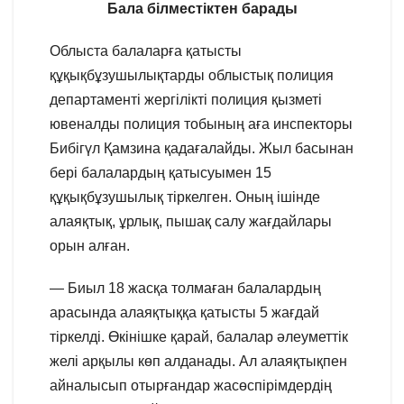
Бала білместіктен барады
Облыста балаларға қатысты
құқықбұзушылықтарды облыстық полиция
департаменті жергілікті полиция қызметі
ювеналды полиция тобының аға инспекторы
Бибігүл Қамзина қадағалайды. Жыл басынан
бері балалардың қатысуымен 15
құқықбұзушылық тіркелген. Оның ішінде
алаяқтық, ұрлық, пышақ салу жағдайлары
орын алған.
— Биыл 18 жасқа толмаған балалардың
арасында алаяқтыққа қатысты 5 жағдай
тіркелді. Өкінішке қарай, балалар әлеуметтік
желі арқылы көп алданады. Ал алаяқтықпен
айналысып отырғандар жасөспірімдердің