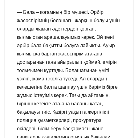
— Бала – қоғамның бір мүшесі. Әрбір
жасөспірімнің болашағы жарқын болуы үшін
оларды жаман әдеттерден қорғап,
қылмыстан арашалауымыз керек. Өйткені
әрбір бала бақытты болуға лайықты. Ауыр
қылмысқа барған жасөспірім ата-ана,
достарынан ғана айырылып қоймай, өмірін
толығымен құртады. Болашағынан үміті
үзіліп, жаман жолға түседі. Ал олардың
келешегіне балта шаппау үшін бәріміз бірге
жұмыс істеуіміз керек. Тағы да айтамын,
бірінші кезекте ата-ана баланы қатаң
бақылауы тиіс. Қазіргі уақытта жергілікті
полиция қызметкерлері, прокуратура
өкілдері, білім беру басқармасы және
санитарлық-эпидемиологиялық бақылау