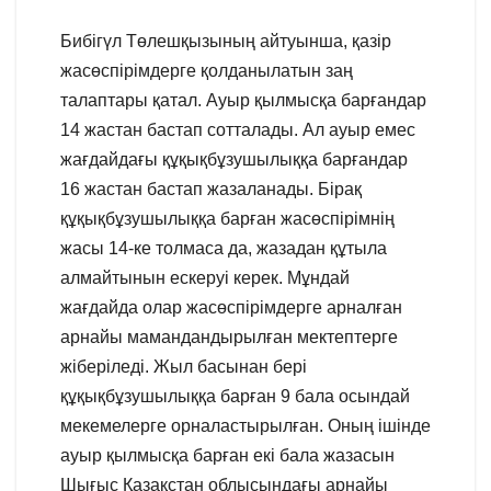
Бибігүл Төлешқызының айтуынша, қазір
жасөспірімдерге қолданылатын заң
талаптары қатал. Ауыр қылмысқа барғандар
14 жастан бастап сотталады. Ал ауыр емес
жағдайдағы құқықбұзушылыққа барғандар
16 жастан бастап жазаланады. Бірақ
құқықбұзушылыққа барған жасөспірімнің
жасы 14-ке толмаса да, жазадан құтыла
алмайтынын ескеруі керек. Мұндай
жағдайда олар жасөспірімдерге арналған
арнайы мамандандырылған мектептерге
жіберіледі. Жыл басынан бері
құқықбұзушылыққа барған 9 бала осындай
мекемелерге орналастырылған. Оның ішінде
ауыр қылмысқа барған екі бала жазасын
Шығыс Қазақстан облысындағы арнайы