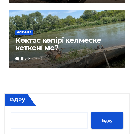
ӘЛЕУМЕТ
Көктас көпірі келмеске
кеткені ме?
ШІЛ 30, 2026
Іздеу
Іздеу