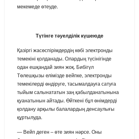
мекемеде өтеуде.
Түтінге тәуелділік күшеюде
Қазіргі жасөспірімдердің көбі электронды
темекіні қолданады. Олардың түсінігінде
одан ешқандай зиян жоқ. Бибігүл
Төлешқызы елімізде вейпке, электронды
темекілерді өндіруге, тасымалдауға сатуға
тыйым салынататын заң қабылданатынына
қуанатынын айтады. Өйткені бұл өнімдерді
қолдану арқылы балалардың денсаулығы
құртылуда.
— Вейп деген – өте зиян нәрсе. Оны