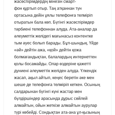
жасөспірімдердің мінезін смарт-
фон құртып отыр. Таң атқаннан түн
ортасына дейін ұялы телефонға телміріп
отыратын бала көп. Бүгінгі жасөспірімдер
тәрбиені телефоннан алуда. Ата-аналар да
әлеуметтік желідегі мағынасыз контентке
тым әуес болып барады. Бұл-шындық. Үйде
«әй» дейтін ажа, «қой» дейтін қожа
болмағандықтан, балалардың интернеттен
қолы босамайды. Олар өздеріне қажетті
дүниені әлеуметтік желіден алуда. Үлкендік
жасап, ақыл айтып, кеңес беретін әке мен
шеше де телефонға телміріп кеткен. Осының
салдарынан бүгінгі күні жастар мен
бүлдіршіндер арасында дұрыс сөйлей
алмайтын, ойын жеткізе алмайтын аурулар
түрі көбейді. Сондықтан ата-ана ұл-қызының