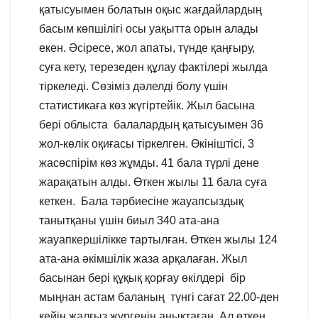
қатысуымен болатын оқыс жағдайлардың
басым көпшілігі осы уақытта орын алады
екен. Әсіресе, жол апаты, түнде қаңғыру,
суға кету, терезеден құлау фактілері жылда
тіркеледі. Сөзіміз дәлелді болу үшін
статистикаға көз жүгіртейік. Жыл басына
бері облыста балалардың қатысуымен 36
жол-көлік оқиғасы тіркелген. Өкініштісі, 3
жасөспірім көз жұмды. 41 бала түрлі дене
жарақатын алды. Өткен жылы 11 бала суға
кеткен. Бала тәрбиесіне жауапсыздық
танытқаны үшін биыл 340 ата-ана
жауапкершілікке тартылған. Өткен жылы 124
ата-ана әкімшілік жаза арқалаған. Жыл
басынан бері құқық қорғау өкілдері бір
мыңнан астам баланың түнгі сағат 22.00-ден
кейін жалғыз жүргенін анықтаған. Ал өткен