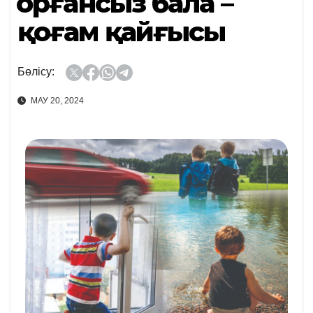
Қорғансыз бала –
қоғам қайғысы
Бөлісу:
МАУ 20, 2024