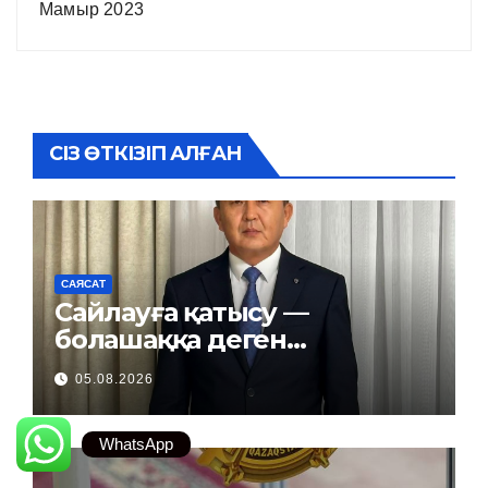
Мамыр 2023
СІЗ ӨТКІЗІП АЛҒАН
САЯСАТ
Сайлауға қатысу —
болашаққа деген
жауапкершілік
05.08.2026
WhatsApp