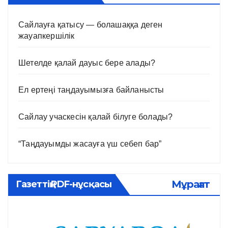
Сайлауға қатысу — болашаққа деген
жауапкершілік
Шетелде қалай дауыс бере алады?
Ел ертеңі таңдауымызға байланысты
Сайлау учаскесін қалай білуге болады?
“Таңдауымды жасауға үш себеп бар”
Мұрағат
Газеттің PDF-нұсқасы