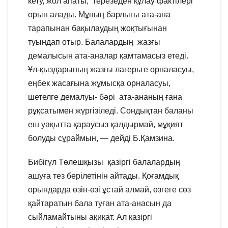
кету, жол апаты, терезеден құлау фактілері
орын алады. Мұның барлығы ата-ана
тарапынан бақылаудың жоқтығынан
туындап отыр. Балалардың жазғы
демалысын ата-аналар қамтамасыз етеді.
Ұл-қыздарының жазғы лагерьге орналасуы,
еңбек жасағына жұмысқа орналасуы,
шетелге демалуы- бәрі ата-ананың ғана
рұқсатымен жүргізіледі. Сондықтан баланы
еш уақытта қараусыз қалдырмай, мұқият
болуды сұраймын, — дейді Б.Қамзина.
Бибігүл Төлешқызы қазіргі балалардың
ашуға тез берілетінін айтады. Қоғамдық
орындарда өзін-өзі ұстай алмай, өзгеге сөз
қайтаратын бала туған ата-анасын да
сыйламайтыны ақиқат. Ал қазіргі