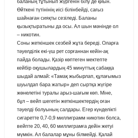
баланың тұтынып жүргенін білу де қиын.
Өйткені түтінінің иісі білінбейді, сағыз
шайнаған сияқты сезіледі. Баланы
қызықтыратыны да осы. Ал шын мәнінде ол
– никотин.
Соны жеткіншек сезбей жұта береді. Оларға
тәуелділік екі-үш рет сорғаннан кейін-ақ
пайда болады. Қазір көптеген мектепте
кейбір оқушылардың 45 минуттық сабаққа
шыдай алмай: «Тамақ жыбырлап, құлағымыз
шуылдап бара жатыр» деп сыртқа жүгіре
жөнелетіні туралы арыз-шағым көп. Міне,
бұл – вейп шегетін жеткіншектердің оған
тәуелді болуының салдары. Егер күнделікті
сигаретте 0,7-0,9 миллиграмм никотин болса,
вейпте 20, 40, 60 миллиграмға дейін жетуі
мүмкін. Ал балалар мұны білмейді. Қалай