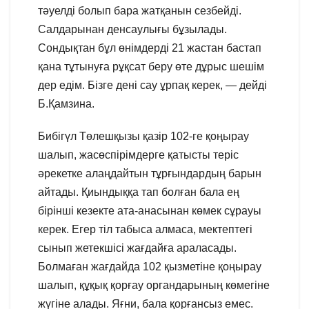
тәуелді болып бара жатқанын сезбейді.
Салдарынан денсаулығы бұзылады.
Сондықтан бұл өнімдерді 21 жастан бастап
қана тұтынуға рұқсат беру өте дұрыс шешім
дер едім. Бізге дені сау ұрпақ керек, — дейді
Б.Қамзина.
Бибігүл Төлешқызы қазір 102-ге қоңырау
шалып, жасөспірімдерге қатысты теріс
әрекетке алаңдайтын тұрғындардың барын
айтады. Қиындыққа тап болған бала ең
бірінші кезекте ата-анасынан көмек сұрауы
керек. Егер тіл табыса алмаса, мектептегі
сынып жетекшісі жағдайға араласады.
Болмаған жағдайда 102 қызметіне қоңырау
шалып, құқық қорғау органдарының көмегіне
жүгіне алады. Яғни, бала қорғансыз емес.