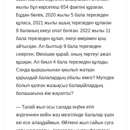
жылы бұл көрсеткіш 654 фактіні құраған.
Бұдан бөлек, 2020 жылы 5 бала терезеден
құласа, 2021 жылы ашық терезеден құлаған
9 баланың екеуі опат болған. 2022 жылы 11
бала терезеден құлап, екеуі өмірімен қош
айтысқан. Ал былтыр 9 бала терезеден
секірген. Өкінішке қарай, оның төртеуі ажал
құшқан. Ал биыл 4 бала терезеден құлады.
Сонда қыршынынан қиылып жатқан
қаршадай балалардың обалы кімге? Мүгедек
болып қалған жазықсыз балақайлардың
болашағына кім жауапты?
— Талай жыл осы салада еңбек етіп
жүргеннен кейін жаз мезгілінде балалар үшін
екі есе алаңдаймын. Өйткені жыл сайын суға