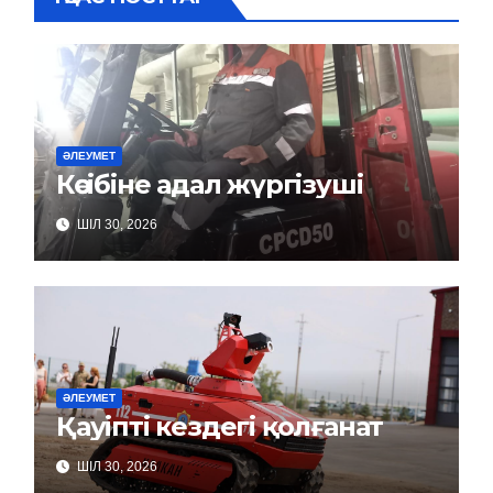
ӘЛЕУМЕТ
Кәсібіне адал жүргізуші
ШІЛ 30, 2026
ӘЛЕУМЕТ
Қауіпті кездегі қолғанат
ШІЛ 30, 2026