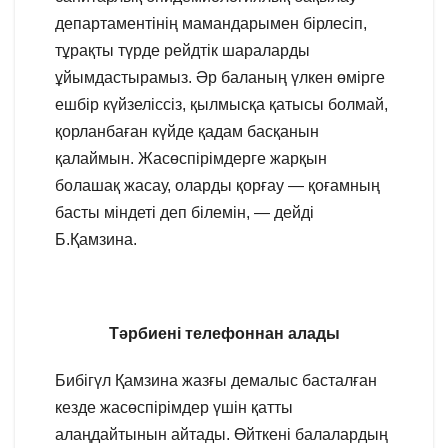
департаментінің мамандарымен бірлесіп,
тұрақты түрде рейдтік шараларды
ұйымдастырамыз. Әр баланың үлкен өмірге
ешбір күйзеліссіз, қылмысқа қатысы болмай,
қорланбаған күйде қадам басқанын
қалаймын. Жасөспірімдерге жарқын
болашақ жасау, оларды қорғау — қоғамның
басты міндеті деп білемін, — дейді
Б.Қамзина.
Тәрбиені телефоннан алады
Бибігүл Қамзина жазғы демалыс басталған
кезде жасөспірімдер үшін қатты
алаңдайтынын айтады. Өйткені балалардың