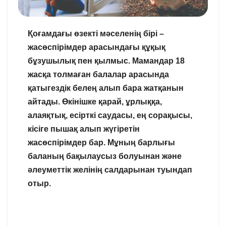
Қоғамдағы өзекті мәселенің бірі –
жасөспірімдер арасындағы құқық
бұзушылық пен қылмыс. Мамандар 18
жасқа толмаған балалар арасында
қатыгездік белең алып бара жатқанын
айтады. Өкінішке қарай, ұрлыққа,
алаяқтық, есірткі саудасы, ең сорақысы,
кісіге пышақ алып жүгіретін
жасөспірімдер бар. Мұның барлығы
баланың бақылаусыз болуынан және
әлеуметтік желінің салдарынан туындап
отыр.