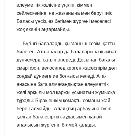
әлеуметтік желісіне үңіліп, кіммен
сөйлескеніне, не жазғанына мән беруі тиіс.
Баласы үнсіз, өз бетімен жүргені мәселесі
жоқ екенін аңғармайды.
— Бүгінгі балаларды қызғаныш сезімі қатты
билеген. Ата-аналар да балаларына қымбат
дүниелерді сатып әпереді. Досынан бағалы
смартфон, велосипед көрген жасөспірім дәл
сондай дүниеге ие болғысы келеді. Ата-
анасына бата алмағандықтан әлеуметтік
желі арқылы мол қаржы ұсынатын жұмысқа
тұрады. Бірақ ешкім қомақты соманы жай
бере салмайды. Алаяқтың арбауына түсіп
қалған бала есірткі саудасымен қалай
аналысып жүргенін білмей қалады.