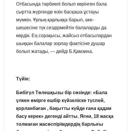
Отбасында тәрбиелі болып көрінген бала
сыртта жүргенде өзін басқаша ұстауы
мүмкін. Ұрлық-қарлыққа барып, әке-
шешесіне түк сездірмейтін балаларды да
көрдік. Ең сорақысы, жайсыз отбасылардан
шыққан балалар зорлау фактісіне душар
болып жатады, — дейді Б.Қамзина.
Түйін:
Бибігүл Төлешқызы бір сөзінде: «Бала
үлкен өмірге ешбір күйзеліске түспей,
қорланбаған , бақытты күйде ғана қадам
басу керек» дегенді айтты. Яғни, 18 жасқа
толмаған жасөспірімдердің барлығы