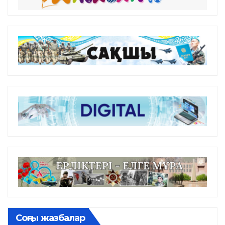
Соңғы жазбалар