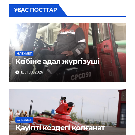
ҰҚСАС ПОСТТАР
ӘЛЕУМЕТ
Кәсібіне адал жүргізуші
ШІЛ 30, 2026
ӘЛЕУМЕТ
Қауіпті кездегі қолғанат