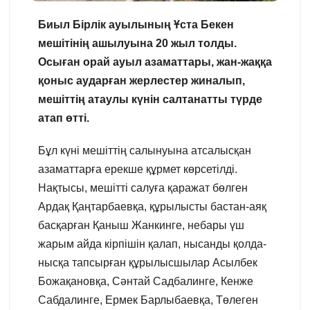
Биыл Бірлік ауылының Ұста Бекен
мешітінің ашылуына 20 жыл толды.
Осыған орай ауыл азаматтары, жан-жаққа
қоныс аударған жерлестер жиналып,
мешіттің атаулы күнін салтанатты түрде
атап өтті.
Бұл күні мешіттің салынуына атсалысқан
азаматтарға ерекше құрмет көрсетілді.
Нақтысы, мешітті салуға қаражат бөлген
Ардақ Қаңтарбаевқа, құрылысты бастан-аяқ
басқарған Қаныш Жанкинге, небары үш
жарым айда кірпішін қалап, нысанды қолда-
нысқа тапсырған құрылысшылар Асылбек
Божақановқа, Сәнтай Садбалинге, Кенже
Сабдалинге, Ермек Барлыбаевқа, Төлеген