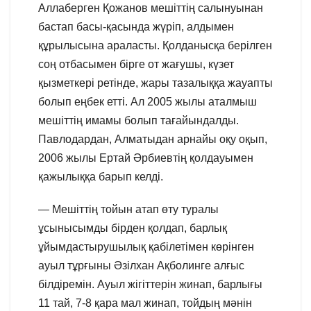
Аллаберген Қожанов мешіттің салынуынан
бастап басы-қасында жүріп, алдымен
құрылысына араласты. Қолданысқа берілген
соң отбасымен бірге от жағушы, күзет
қызметкері ретінде, жары тазалыққа жауапты
болып еңбек етті. Ал 2005 жылы аталмыш
мешіттің имамы болып тағайындалды.
Павлодардан, Алматыдан арнайы оқу оқып,
2006 жылы Ертай Әрбиевтің қолдауымен
қажылыққа барып келді.
— Мешіттің тойын атап өту туралы
ұсынысымды бірден қолдап, барлық
ұйымдастырушылық қабілетімен көрінген
ауыл тұрғыны Әзілхан Ақболинге алғыс
білдіремін. Ауыл жігіттерін жинап, барлығы
11 тай, 7-8 қара мал жинап, тойдың мәнін