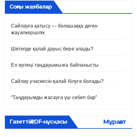
Соңғы жазбалар
Сайлауға қатысу — болашаққа деген
жауапкершілік
Шетелде қалай дауыс бере алады?
Ел ертеңі таңдауымызға байланысты
Сайлау учаскесін қалай білуге болады?
“Таңдауымды жасауға үш себеп бар”
Мұрағат
Газеттің PDF-нұсқасы