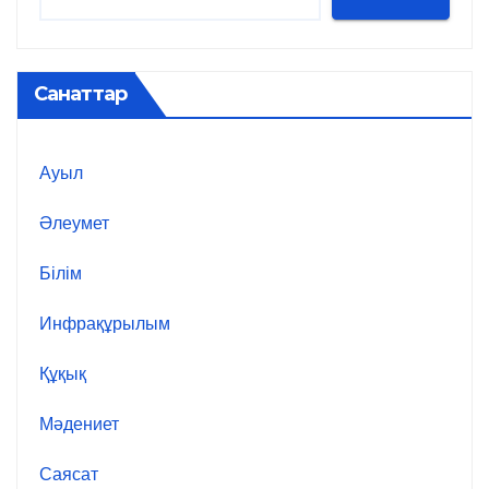
Санаттар
Ауыл
Әлеумет
Білім
Инфрақұрылым
Құқық
Мәдениет
Саясат