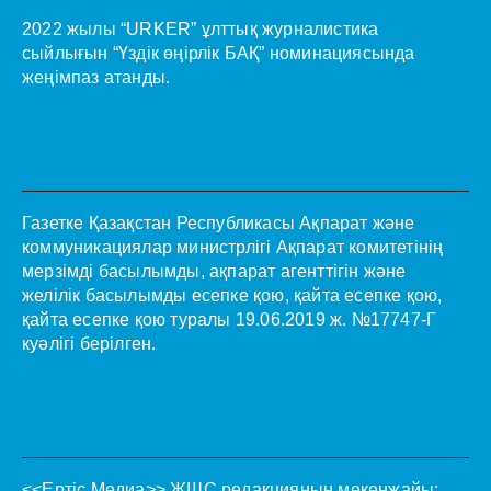
2022 жылы “URKER” ұлттық журналистика
сыйлығын “Үздік өңірлік БАҚ” номинациясында
жеңімпаз атанды.
Газетке Қазақстан Республикасы Ақпарат және
коммуникациялар министрлігі Ақпарат комитетінің
мерзімді басылымды, ақпарат агенттігін және
желілік басылымды есепке қою, қайта есепке қою,
қайта есепке қою туралы 19.06.2019 ж. №17747-Г
куәлігі берілген.
<<Ертіс Медиа>>
ЖШС редакцияның мекенжайы: