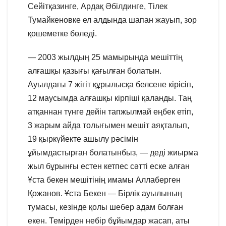
Сейітқазинге, Ардақ Әбілдинге, Тілек
Тумайкеновке ел алдында шапан жауып, зор
қошеметке бөледі.
— 2003 жылдың 25 мамырында мешіттің
алғашқы қазығы қағылған болатын.
Ауылдағы 7 жігіт құрылысқа белсене кірісіп,
12 маусымда алғашқы кірпіші қаланды. Таң
атқаннан түнге дейін тапжылмай еңбек етіп,
3 жарым айда толығымен мешіт аяқталып,
19 қыркүйекте ашылу рәсімін
ұйымдастырған болатынбыз, — деді жиырма
жыл бұрынғы естен кетпес сәтті еске алған
Ұста бекен мешітінің имамы Аллаберген
Қожанов. Ұста Бекен — Бірлік ауылының
тумасы, кезінде қолы шебер адам болған
екен. Темірден небір бұйымдар жасап, аты