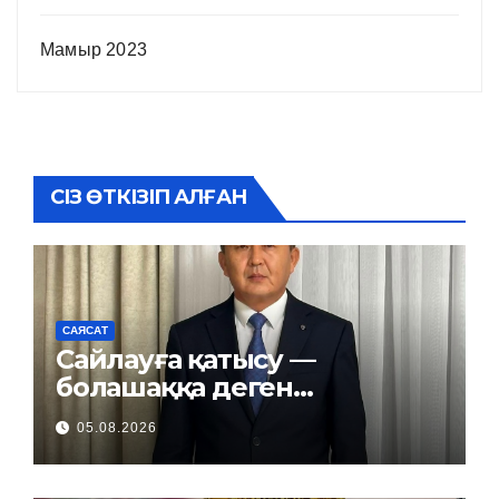
Мамыр 2023
СІЗ ӨТКІЗІП АЛҒАН
САЯСАТ
Сайлауға қатысу —
болашаққа деген
жауапкершілік
05.08.2026