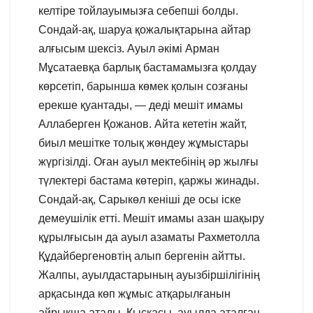
келтіре тойлауымызға себепші болды.
Сондай-ақ, шаруа қожалықтарына айтар
алғысым шексіз. Ауыл әкімі Арман
Мұсатаевқа барлық бастамамызға қолдау
көрсетіп, барынша көмек қолын созғаны
ерекше қуантады, — деді мешіт имамы
Аллаберген Қожанов. Айта кететін жайт,
биыл мешітке толық жөндеу жұмыстары
жүргізілді. Оған ауыл мектебінің әр жылғы
түлектері бастама көтеріп, қаржы жинады.
Сондай-ақ, Сарыкөл кеніші де осы іске
демеушілік етті. Мешіт имамы азан шақыру
құрылғысын да ауыл азаматы Рахметолла
Құдайбергеновтің алып бергенін айтты.
Жалпы, ауылдастарының ауызбіршілігінің
арқасында көп жұмыс атқарылғанын
айрықша атады. Қысқасы, ауылда аталған