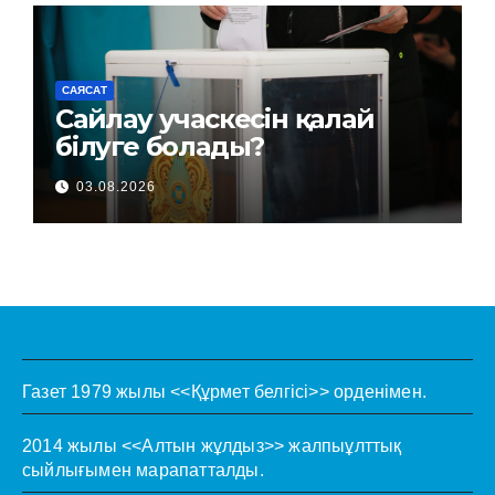
САЯСАТ
Сайлау учаскесін қалай
білуге болады?
03.08.2026
Газет 1979 жылы <<Құрмет белгісі>> орденімен.
2014 жылы <<Алтын жұлдыз>> жалпыұлттық
сыйлығымен марапатталды.