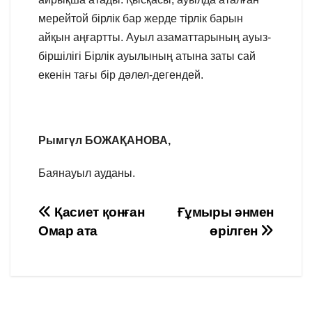
мерейтой бірлік бар жерде тірлік барын
айқын аңғартты. Ауыл азаматтарының ауыз-
біршілігі Бірлік ауылының атына заты сай
екенін тағы бір дәлел-дегендей.
Рымгүл БОЖАҚАНОВА,
Баянауыл ауданы.
Навигация
Қасиет қонған
Ғұмыры әнмен
Омар ата
өрілген
по
записям