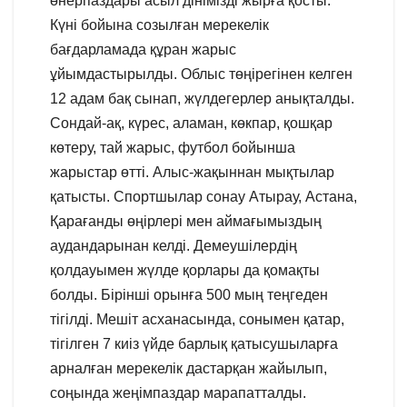
өнерпаздары асыл дінімізді жырға қосты.
Күні бойына созылған мерекелік
бағдарламада құран жарыс
ұйымдастырылды. Облыс төңірегінен келген
12 адам бақ сынап, жүлдегерлер анықталды.
Сондай-ақ, күрес, аламан, көкпар, қошқар
көтеру, тай жарыс, футбол бойынша
жарыстар өтті. Алыс-жақыннан мықтылар
қатысты. Спортшылар сонау Атырау, Астана,
Қарағанды өңірлері мен аймағымыздың
аудандарынан келді. Демеушілердің
қолдауымен жүлде қорлары да қомақты
болды. Бірінші орынға 500 мың теңгеден
тігілді. Мешіт асханасында, сонымен қатар,
тігілген 7 киіз үйде барлық қатысушыларға
арналған мерекелік дастарқан жайылып,
соңында жеңімпаздар марапатталды.