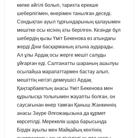
көпке әйгілі болып, тарихта ерекше
шеберлігімен, өнерімен танылған деседі.
Сондықтан ауыл тұрғындарының қалауымен
мешітке осы кісінің аты берілген. Кезінде бұл
шебердің қызы Үміт Бекенова өз атындағы
жерді Діни басқарманың атына аударады.
Ал ұлы Ардақ осы жерге мешіт салуды
ұйғарған еді. Салтанатты шараның ашылуы
осылайша марапаттармен бастау алып,
мешіттің негізгі демеушісі Ардақ
Қаңтарбаевтың анасы Үміт Бекенова мен
құрылысқа толығымен жауапты болған, он
саусағынан өнер тамған Қаныш Жанкиннің
анасы Зәуре Әлғожақызына да құрмет
көрсетілді. Мерекелік шара барысында
Бірдік ауылы мен Майқайың кентінің