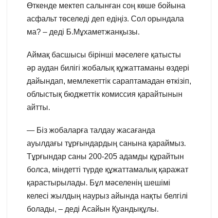
Өткенде мектеп салынған соң көше бойына
асфальт төселеді деп едіңіз. Сол орындала
ма? – деді Б.Мұхаметжанқызы.
Аймақ басшысы бірінші мәселеге қатысты
әр аудан билігі жобалық құжаттаманы өздері
дайындап, мемлекеттік сараптамадан өткізіп,
облыстық бюджеттік комиссия қарайтынын
айтты.
— Біз жобаларға талдау жасағанда
ауылдағы тұрғындардың санына қараймыз.
Тұрғындар саны 200-205 адамды құрайтын
болса, міндетті түрде құжаттамалық қаражат
қарастырылады. Бұл мәселенің шешімі
келесі жылдың наурыз айында нақты белгілі
болады, – деді Асайын Қуандықұлы.