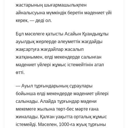
жастарының шығармашылықпен
айналысуына мүмкіндік беретін мәдениет үйі
керек, — деді ол.
Бұл мәселеге қатысты Асайын Қуандықұлы
ауылдық жерлерде әлеуметтік жағдайды
жақсартуға жағдайлар жасалып
жатқанымен, елді мекендерде салынған
мәдениет үйлері жұмыс істемейтінін атап
өтті.
— Ауыл тұрғындарының сұраулары
бойынша елді мекендерде мәдениет үйлері
салынады. Алайда тұрғындар мәдени
мекемеге жылына төрт-бес мәрте ғана
жиналады. Қалған уақытта орталық жұмыс
істемейді. Мәселен, 1000-ға жуық тұрғыны