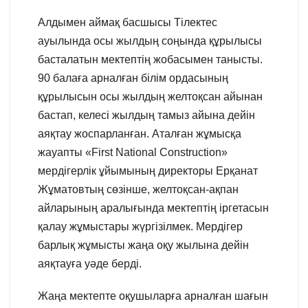
Алдымен аймақ басшысы Тілектес
ауылында осы жылдың соңында құрылысы
басталатын мектептің жобасымен танысты.
90 балаға арналған білім ордасының
құрылысын осы жылдың желтоқсан айынан
бастап, келесі жылдың тамыз айына дейін
аяқтау жоспарланған. Аталған жұмысқа
жауапты «First National Construction»
мердігерлік ұйымының директоры Ерқанат
Жұматовтың сөзінше, желтоқсан-ақпан
айларының аралығында мектептің іргетасын
қалау жұмыстары жүргізілмек. Мердігер
барлық жұмысты жаңа оқу жылына дейін
аяқтауға уәде берді.
Жаңа мектепте оқушыларға арналған шағын