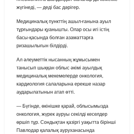
жүгінеді, — деді бас дәрігер.
Медициналық пункттің ашыл-ғанына ауыл
тұрғындары қуанышты. Олар осы игі істің
басы-қасында болған азаматтарға
ризашылығын білдірді.
Ал әлеуметтік нысанның жұмысымен
танысып шыққан облыс әкімі ауылдық
медициналық мекемелерде онкология,
кардиология салаларына ерекше назар
аударылатынын атап өтті.
— Бүгінде, өкінішке қарай, облысымызда
онкология, жүрек ауруы секілді кеселдер
өршіп тұр. Сондықтан қазіргі уақытта бірінші
Павлодар қалалық ауруханасында