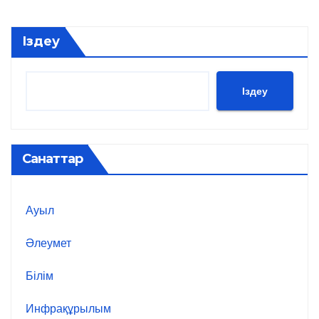
Іздеу
Іздеу
Санаттар
Ауыл
Әлеумет
Білім
Инфрақұрылым