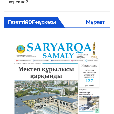
керек пе?
Мұрағат
Газеттің PDF-нұсқасы