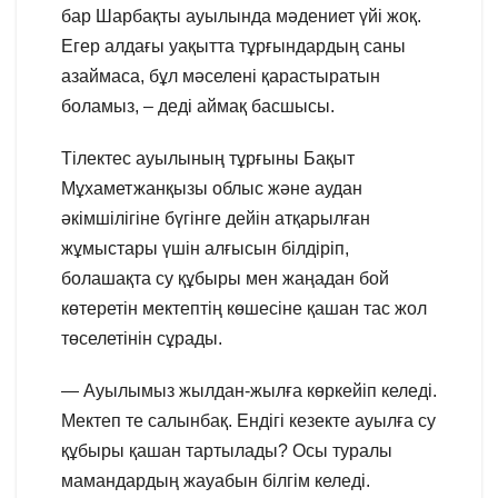
бар Шарбақты ауылында мәдениет үйі жоқ.
Егер алдағы уақытта тұрғындардың саны
азаймаса, бұл мәселені қарастыратын
боламыз, – деді аймақ басшысы.
Тілектес ауылының тұрғыны Бақыт
Мұхаметжанқызы облыс және аудан
әкімшілігіне бүгінге дейін атқарылған
жұмыстары үшін алғысын білдіріп,
болашақта су құбыры мен жаңадан бой
көтеретін мектептің көшесіне қашан тас жол
төселетінін сұрады.
— Ауылымыз жылдан-жылға көркейіп келеді.
Мектеп те салынбақ. Ендігі кезекте ауылға су
құбыры қашан тартылады? Осы туралы
мамандардың жауабын білгім келеді.