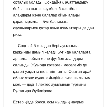
орталық болады. Сондай-ақ, абаттандыру
бойынша шағын футбол, баскетбол
алаңдары және балалар ойын алаңы
қарастырылған. Бұл бастамаға
оқушылармен қатар ауыл азаматтары да дән
риза.
— Соңғы 4-5 жылдан бері ауылымыз
қарқынды дамып келеді. Бүгінде балаларға
арналған ойын және футбол алаңдары
салынды. Жуырда көтерген мәселеміз де
қазіргі уақытта шешімін тапты. Осыған орай
облыс және аудан әкімдігіне ризашылығым
мол, — деді Тілектес ауылының тұрғыны
Гүлзағира Әубәкірова.
Естеріңізде болса, осы жылдың наурыз