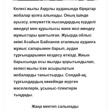
Келесі жылы Аққулы ауданында бірқатар
жобалар қолға алынады. Оның ішінде
ауызсу, әлеуметтік нысандардың күрделі
жөндеуі мен құрылысы және жол жөндеу
жұмыстары қамтылған. Жуырда облыс
әкімі Асайын Байханов аталмыш ауданға
жұмыс сапарымен барып, аудан
тұрғындарымен кездесу өткізді. Жиын
барысында осы жылды қорытындылап,
келесі жылы іске асырылатын
жобаларды таныстырды. Сондай-ақ,
тұрғындардың көкейінде жүрген
мәселелерін, ұсыныс-тілектерін
тыңдады.
Жаңа мектеп салынады