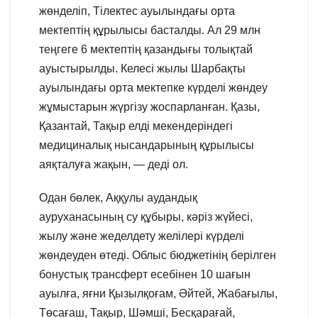
жөнделіп, Тілектес ауылындағы орта
мектептің құрылысы басталды. Ал 29 млн
теңгеге 6 мектептің қазандығы толықтай
ауыстырылды. Келесі жылы Шарбақты
ауылындағы орта мектепке күрделі жөндеу
жұмыстарын жүргізу жоспарланған. Қазы,
Қазантай, Тақыр елді мекендеріндегі
медициналық нысандарының құрылысы
аяқталуға жақын, — деді ол.
Одан бөлек, Аққулы аудандық
ауруханасының су құбыры, кәріз жүйесі,
жылу және жеделдету желілері күрделі
жөндеуден өтеді. Облыс бюджетінің берілген
бонустық трансферт есебінен 10 шағын
ауылға, яғни Қызылқоғам, Әйтей, Жабағылы,
Төсағаш, Тақыр, Шәмші, Бесқарағай,