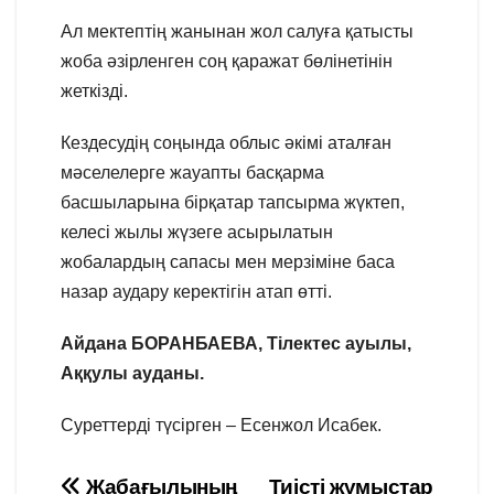
Ал мектептің жанынан жол салуға қатысты
жоба әзірленген соң қаражат бөлінетінін
жеткізді.
Кездесудің соңында облыс әкімі аталған
мәселелерге жауапты басқарма
басшыларына бірқатар тапсырма жүктеп,
келесі жылы жүзеге асырылатын
жобалардың сапасы мен мерзіміне баса
назар аудару керектігін атап өтті.
Айдана БОРАНБАЕВА,
Тілектес ауылы,
Аққулы ауданы.
Суреттерді түсірген – Есенжол Исабек.
Жабағылының
Тиісті жұмыстар