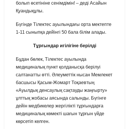
болып өсетініне сенімдімін! – деді Асайын
Қуандықұлы.
Бүгінде Тілектес ауылындағы орта мектепте
1-11 cыныпқа дейінгі 50 бала білім алады.
Тұрғындар игілігіне берілді
Бұдан бөлек, Тілектес ауылында
медициналық пункт қолданысқа берілуі
салтанатты өтті. Әлеуметтік нысан Мемлекет
басшысы Қасым-Жомарт Тоқаевтың
«Ауылдық денсаулық сақтауды жаңғырту»
ұлттық жобасы аясында салынды. Бүгінге
дейін медбикелер жергілікті тұрғындарға
медициналық көмекті шағын тұрғын үйде
көрсетіп келген.