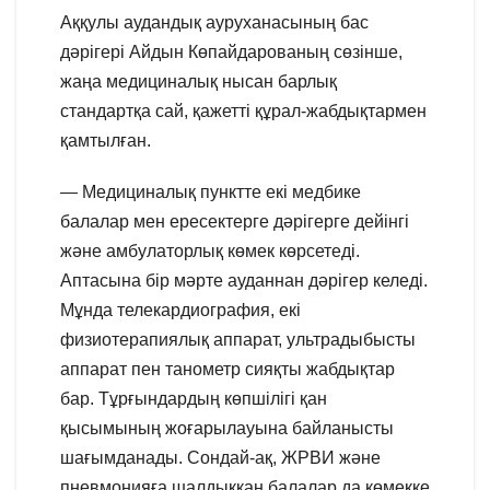
Аққулы аудандық ауруханасының бас
дәрігері Айдын Көпайдарованың сөзінше,
жаңа медициналық нысан барлық
стандартқа сай, қажетті құрал-жабдықтармен
қамтылған.
— Медициналық пунктте екі медбике
балалар мен ересектерге дәрігерге дейінгі
және амбулаторлық көмек көрсетеді.
Аптасына бір мәрте ауданнан дәрігер келеді.
Мұнда телекардиография, екі
физиотерапиялық аппарат, ультрадыбысты
аппарат пен танометр сияқты жабдықтар
бар. Тұрғындардың көпшілігі қан
қысымының жоғарылауына байланысты
шағымданады. Сондай-ақ, ЖРВИ және
пневмонияға шалдыққан балалар да көмекке