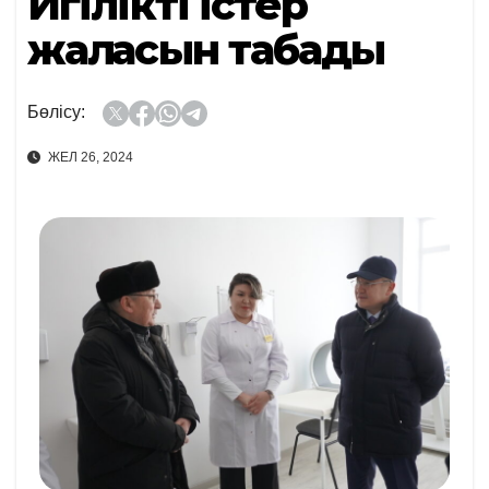
Игілікті істер
жалғасын табады
Бөлісу:
ЖЕЛ 26, 2024