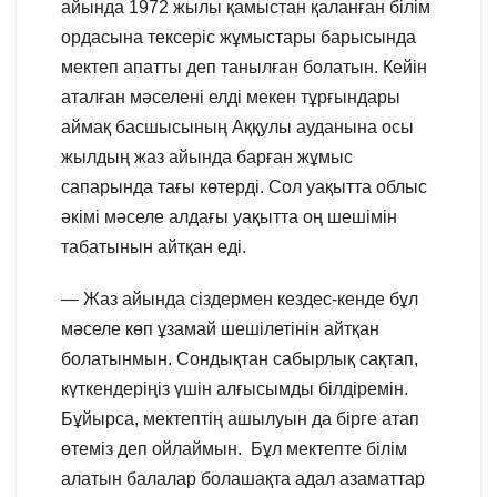
айында 1972 жылы қамыстан қаланған білім
ордасына тексеріс жұмыстары барысында
мектеп апатты деп танылған болатын. Кейін
аталған мәселені елді мекен тұрғындары
аймақ басшысының Аққулы ауданына осы
жылдың жаз айында барған жұмыс
сапарында тағы көтерді. Сол уақытта облыс
әкімі мәселе алдағы уақытта оң шешімін
табатынын айтқан еді.
— Жаз айында сіздермен кездес-кенде бұл
мәселе көп ұзамай шешілетінін айтқан
болатынмын. Сондықтан сабырлық сақтап,
күткендеріңіз үшін алғысымды білдіремін.
Бұйырса, мектептің ашылуын да бірге атап
өтеміз деп ойлаймын. Бұл мектепте білім
алатын балалар болашақта адал азаматтар