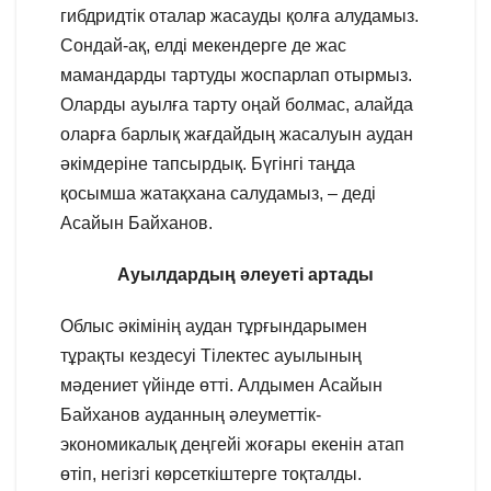
гибдридтік оталар жасауды қолға алудамыз.
Сондай-ақ, елді мекендерге де жас
мамандарды тартуды жоспарлап отырмыз.
Оларды ауылға тарту оңай болмас, алайда
оларға барлық жағдайдың жасалуын аудан
әкімдеріне тапсырдық. Бүгінгі таңда
қосымша жатақхана салудамыз, – деді
Асайын Байханов.
Ауылдардың әлеуеті артады
Облыс әкімінің аудан тұрғындарымен
тұрақты кездесуі Тілектес ауылының
мәдениет үйінде өтті. Алдымен Асайын
Байханов ауданның әлеуметтік-
экономикалық деңгейі жоғары екенін атап
өтіп, негізгі көрсеткіштерге тоқталды.