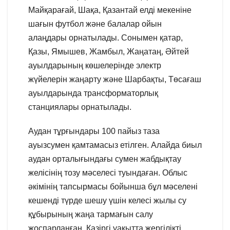
Майқарағай, Шақа, Қазантай елді мекеніне
шағын футбол және балалар ойын
алаңдары орнатылады. Сонымен қатар,
Қазы, Ямышев, Жамбыл, Жаңатаң, Әйтей
ауылдарының көшелерінде электр
жүйелерін жаңарту және Шарбақты, Төсағаш
ауылдарында трансформаторлық
станциялары орнатылады.
Аудан тұрғындары 100 пайыз таза
ауызсумен қамтамасыз етілген. Алайда биыл
аудан орталығындағы сумен жабдықтау
желісінің тозу мәселесі туындаған. Облыс
әкімінің тапсырмасы бойынша бұл мәселені
кешенді түрде шешу үшін келесі жылы су
құбырының жаңа тармағын салу
жоспарланған. Қазіргі уақытта жергілікті