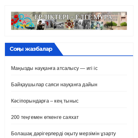
Соңғы жазбалар
Маңызды науқанға атсалысу — игі іс
Байқаушылар саяси науқанға дайын
Кәсіпорындарға – кең тыныс
200 теңгемен өткенге саяхат
Болашақ дәрігерлерді оқыту мерзімін ұзарту