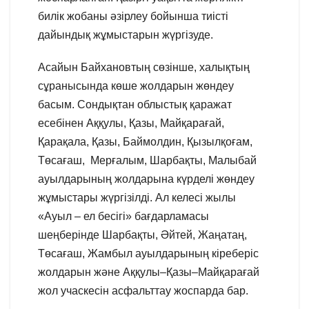
билік жобаны әзірлеу бойынша тиісті
дайындық жұмыстарын жүргізуде.
Асайын Байхановтың сөзінше, халықтың
сұранысында көше жолдарын жөндеу
басым. Сондықтан облыстық қаражат
есебінен Аққулы, Қазы, Майқарағай,
Қарақала, Қазы, Баймолдин, Қызылқоғам,
Төсағаш, Мерғалым, Шарбақты, Малыбай
ауылдарының жолдарына күрделі жөндеу
жұмыстары жүргізілді. Ал келесі жылы
«Ауыл – ел бесігі» бағдарламасы
шеңберінде Шарбақты, Әйтей, Жаңатаң,
Төсағаш, Жамбыл ауылдарының кіреберіс
жолдарын және Аққулы–Қазы–Майқарағай
жол учаскесін асфальттау жоспарда бар.