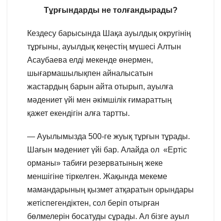
Тұрғындарды не толғандырады?
Кездесу барысында Шақа ауылдық округінің
тұрғыны, ауылдық кеңестің мүшесі Алтын
Асаубаева елді мекенде өнермен,
шығармашылықпен айналысатын
жастардың барын айта отырып, ауылға
мәдениет үйі мен әкімшілік ғимараттың
қажет екендігін алға тартты.
— Ауылымызда 500-ге жуық тұрғын тұрады.
Шағын мәдениет үйі бар. Алайда ол «Ертіс
орманы» табиғи резерватының жеке
меншігіне тіркелген. Жақында мекеме
мамандарының қызмет атқаратын орындары
жетіспегендіктен, сол беріп отырған
бөлмелерін босатуды сұрады. Ал бізге ауыл