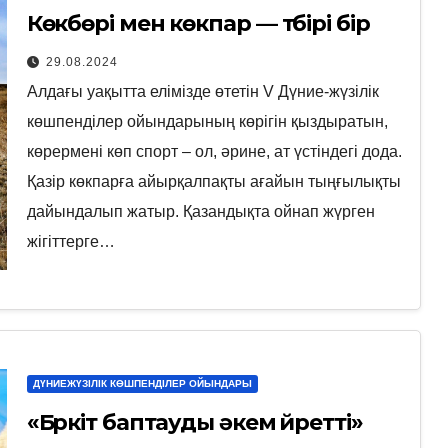
Көкбөрі мен көкпар — түбірі бір
29.08.2024
Алдағы уақытта елімізде өтетін V Дүние-жүзілік
көшпенділер ойындарының көрігін қыздыратын,
көрермені көп спорт – ол, әрине, ат үстіндегі дода.
Қазір көкпарға айырқалпақты ағайын тыңғылықты
дайындалып жатыр. Қазандықта ойнап жүрген
жігіттерге…
ДҮНИЕЖҮЗІЛІК КӨШПЕНДІЛЕР ОЙЫНДАРЫ
«Бүркіт баптауды әкем үйретті»