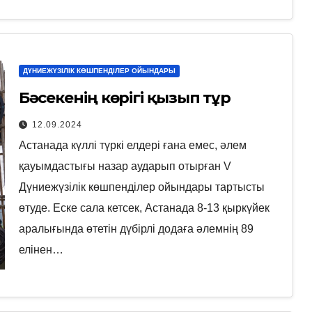
ДҮНИЕЖҮЗІЛІК КӨШПЕНДІЛЕР ОЙЫНДАРЫ
Бәсекенің көрігі қызып тұр
12.09.2024
Астанада күллі түркі елдері ғана емес, әлем
қауымдастығы назар аударып отырған V
Дүниежүзілік көшпенділер ойындары тартысты
өтуде. Еске сала кетсек, Астанада 8-13 қыркүйек
аралығында өтетін дүбірлі додаға әлемнің 89
елінен…