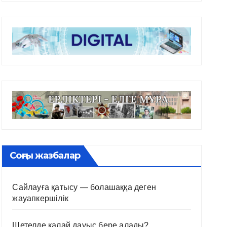
Соңғы жазбалар
Сайлауға қатысу — болашаққа деген
жауапкершілік
Шетелде қалай дауыс бере алады?