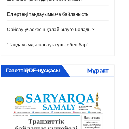
Ел ертеңі таңдауымызға байланысты
Сайлау учаскесін қалай білуге болады?
“Таңдауымды жасауға үш себеп бар”
Мұрағат
Газеттің PDF-нұсқасы