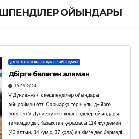
КӨШПЕНДІЛЕР ОЙЫНДАРЫ
ДҮНИЕЖҮЗІЛІК КӨШПЕНДІЛЕР ОЙЫНДАРЫ
Дүбірге бөлеген аламан
19.09.2024
V Дүниежүзілік көшпенділер ойындары
абыроймен өтті Сарыарқа төрін ұлы дүбірге
бөлеген V Дүниежүзілік көшпенділер ойындары
тәмамдалды. Қазақстан құрамасы 114 жүлдемен
(43 алтын, 34 күміс, 37 қола) ешкімге дес бермеді.