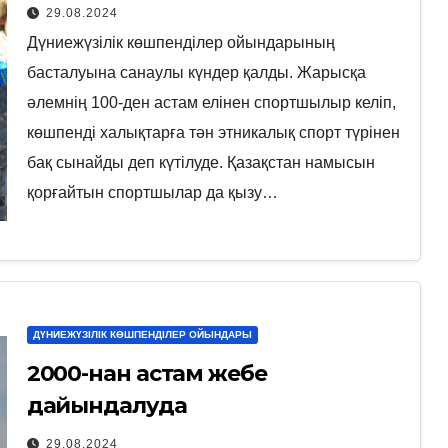
29.08.2024
Дүниежүзілік көшпенділер ойындарының
басталуына санаулы күндер қалды. Жарысқа
әлемнің 100-ден астам елінен спортшылыр келіп,
көшпенді халықтарға тән этникалық спорт түрінен
бақ сынайды деп күтілуде. Қазақстан намысын
қорғайтын спортшылар да қызу…
ДҮНИЕЖҮЗІЛІК КӨШПЕНДІЛЕР ОЙЫНДАРЫ
2000-нан астам жебе
дайындалуда
29.08.2024