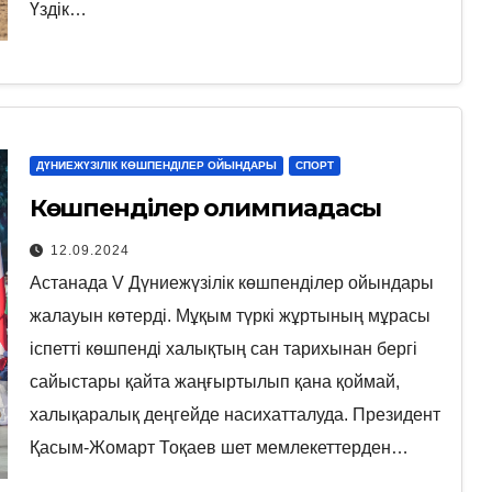
Үздік…
ДҮНИЕЖҮЗІЛІК КӨШПЕНДІЛЕР ОЙЫНДАРЫ
СПОРТ
Көшпенділер олимпиадасы
12.09.2024
Астанада V Дүниежүзілік көшпенділер ойындары
жалауын көтерді. Мұқым түркі жұртының мұрасы
іспетті көшпенді халықтың сан тарихынан бергі
сайыстары қайта жаңғыртылып қана қоймай,
халықаралық деңгейде насихатталуда. Президент
Қасым-Жомарт Тоқаев шет мемлекеттерден…