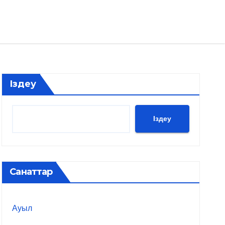
Іздеу
Іздеу
Санаттар
Ауыл