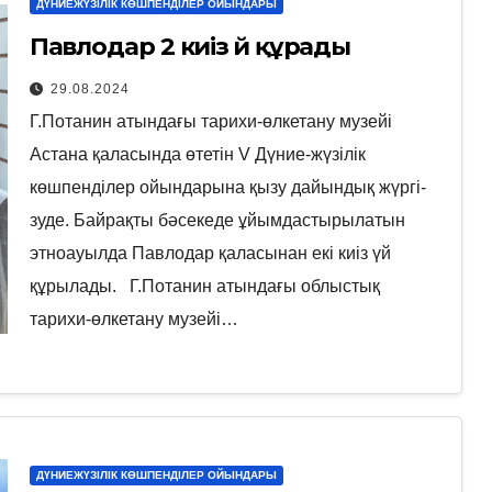
ДҮНИЕЖҮЗІЛІК КӨШПЕНДІЛЕР ОЙЫНДАРЫ
Павлодар 2 киіз үй құрады
29.08.2024
Г.Потанин атындағы тарихи-өлкетану музейі
Астана қаласында өтетін V Дүние-жүзілік
көшпенділер ойындарына қызу дайындық жүргі-
зуде. Байрақты бәсекеде ұйымдастырылатын
этноауылда Павлодар қаласынан екі киіз үй
құрылады. Г.Потанин атындағы облыстық
тарихи-өлкетану музейі…
ДҮНИЕЖҮЗІЛІК КӨШПЕНДІЛЕР ОЙЫНДАРЫ