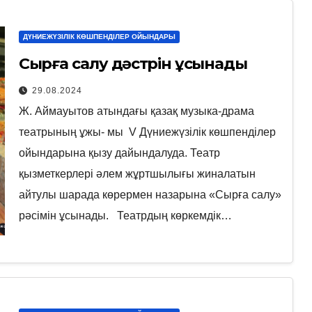
ДҮНИЕЖҮЗІЛІК КӨШПЕНДІЛЕР ОЙЫНДАРЫ
Сырға салу дәстүрін ұсынады
29.08.2024
Ж. Аймауытов атындағы қазақ музыка-драма
театрының ұжы- мы V Дүниежүзілік көшпенділер
ойындарына қызу дайындалуда. Театр
қызметкерлері әлем жұртшылығы жиналатын
айтулы шарада көрермен назарына «Сырға салу»
рәсімін ұсынады. Театрдың көркемдік…