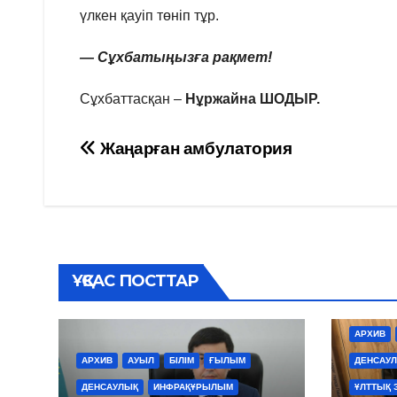
үлкен қауіп төніп тұр.
— Сұхбатыңызға рақмет!
Сұхбаттасқан –
Нұржайна ШОДЫР.
Навигация
Жаңарған амбулатория
по
записям
ҰҚСАС ПОСТТАР
АРХИВ
АРХИВ
АУЫЛ
БІЛІМ
ҒЫЛЫМ
ДЕНСАУ
ДЕНСАУЛЫҚ
ИНФРАҚҰРЫЛЫМ
ҰЛТТЫҚ 