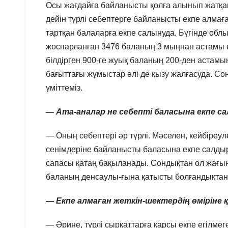
Осы жағдайға байланысты қолға алынып жатқан
дейін түрлі себептерге байланысты екпе алмағ
тартқан балаларға екпе салынуда. Бүгінде обл
жоспарланған 3476 баланың 3 мыңнан астамы ег
білдірген 900-ге жуық баланың 200-ден астам
бағыттағы жұмыстар әлі де қызу жалғасуда. Со
үміттеміз.
— Ата-аналар не себепті баласына екпе 
— Оның себептері әр түрлі. Мәселен, кейбіреуле
сенімдеріне байланысты баласына екпе салдыру
сапасы қатаң бақыланады. Сондықтан ол жағын
баланың денсаулы-ғына қатысты болғандықтан 
— Екпе алмаған жеткін-шектердің өміріне қ
— Әрине, түрлі сырқаттарға қарсы екпе егілме