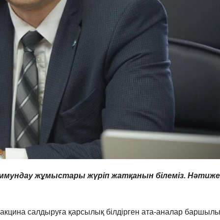
мундау жұмыстары жүріп жатқанын білеміз. Нәтиже
цина салдыруға қарсылық білдірген ата-аналар баршылы