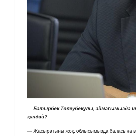
— Батырбек Төлеубекұлы, аймағымызда им
қандай?
— Жасыратыны жоқ, облысымызда баласына вак