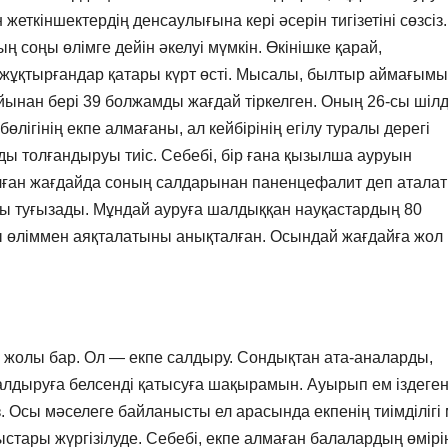
 жеткіншектердің денсаулығына кері әсерін тигізетіні сөзсіз.
ң соңы өлімге дейін әкелуі мүмкін. Өкінішке қарай,
ұқтырғандар қатары күрт өсті. Мысалы, былтыр аймағымы
ынан бері 39 болжамды жағдай тіркелген. Оның 26-сы шіл
ігінің екпе алмағаны, ал кейбірінің егілу туралы дерегі
ы толғандыруы тиіс. Себебі, бір ғана қызылша ауруын
лған жағдайда соның салдарынан паненцефалит деп атала
сы туғызады. Мұндай ауруға шалдыққан науқастардың 80
ы өліммен аяқталатыны анықталған. Осындай жағдайға жол
 жолы бар. Ол — екпе салдыру. Сондықтан ата-аналарды,
лдыруға белсенді қатысуға шақырамын. Ауырып ем іздеге
із. Осы мәселеге байланысты ел арасында екпенің тиімділігі
ыстары жүргізілуде. Себебі, екпе алмаған балалардың өмірі