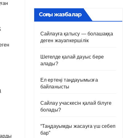
ұған
Соңғы жазбалар
қ
Сайлауға қатысу — болашаққа
деген жауапкершілік
еген
Шетелде қалай дауыс бере
алады?
Ел ертеңі таңдауымызға
байланысты
ң
Сайлау учаскесін қалай білуге
болады?
“Таңдауымды жасауға үш себеп
бар”
ларды