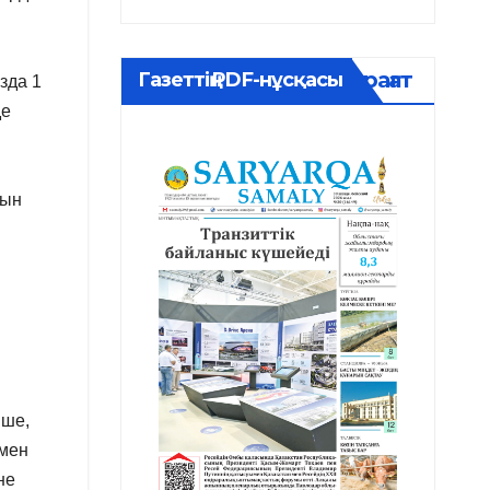
Мұрағат
Газеттің PDF-нұсқасы
зда 1
де
тын
нше,
 мен
не