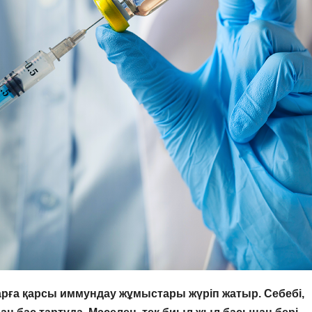
ларға қарсы иммундау жұмыстары жүріп жатыр. Себебі,