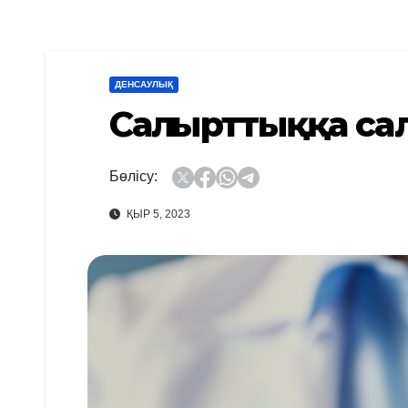
ДЕНСАУЛЫҚ
Салғырттыққа са
Бөлісу:
ҚЫР 5, 2023