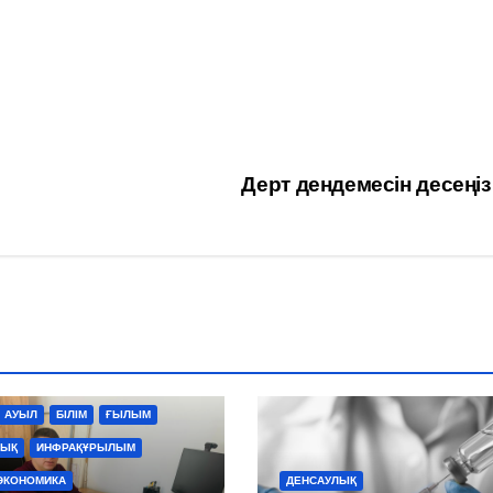
Дерт дендемесін десең
АУЫЛ
БІЛІМ
ҒЫЛЫМ
ЛЫҚ
ИНФРАҚҰРЫЛЫМ
ЭКОНОМИКА
ДЕНСАУЛЫҚ