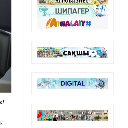
сі
қ.