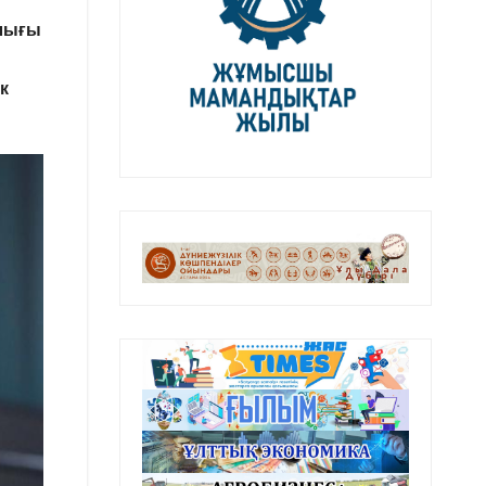
улығы
к