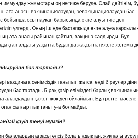
 иммундау жұмыстары оң нәтиже беруде. Олай дейтінім, б
ан, ата-анасы вакцинациялаудан, ревакцинациялаудан бас
ыс бойынша осы науқан барысында екпе алуы тиіс деп
іліп үлгерді. Оның ішінде бастапқыда екпе алуға қарсылы
ының ата-анасы райынан қайтып, вакцина салдырды. Бұл
ндықтан алдағы уақытта бұдан да жақсы нәтижеге жетеміз д
салдырудан бас тартады?
рі вакцинаға сенімсіздік танытып жатса, енді біреулер діни
дан бас тартады. Бірақ қазір еліміздегі барлық вакцинаны
а алаңдаудың қажеті жоқ деп ойлаймын. Бұл ретте, мәселе
оған салғырттық танытуға болмайды.
андай қауіп төнуі мүмкін?
ген балалардың ағзасы әлсіз болатындықтан, жұқпалы ауру