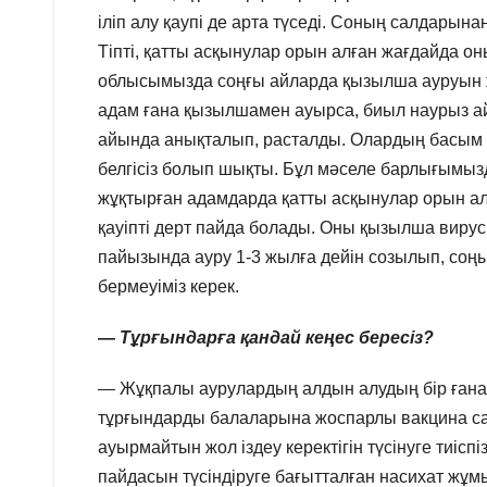
іліп алу қаупі де арта түседі. Соның салдарынан
Тіпті, қатты асқынулар орын алған жағдайда оны
облысымызда соңғы айларда қызылша ауруын ж
адам ғана қызылшамен ауырса, биыл наурыз ай
айында анықталып, расталды. Олардың басым бөл
белгісіз болып шықты. Бұл мәселе барлығымызд
жұқтырған адамдарда қатты асқынулар орын а
қауіпті дерт пайда болады. Оны қызылша виру
пайызында ауру 1-3 жылға дейін созылып, соң
бермеуіміз керек.
— Тұрғындарға қандай кеңес бересіз?
— Жұқпалы аурулардың алдын алудың бір ғана
тұрғындарды балаларына жоспарлы вакцина са
ауырмайтын жол іздеу керектігін түсінуге тиісп
пайдасын түсіндіруге бағытталған насихат жұм