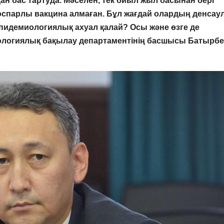
ан бас тартуда. Мәселен, тек биыл жыл басынан бері
спарлы вакцина алмаған. Бұл жағдай олардың денса
эпидемиологиялық ахуал қалай? Осы және өзге де
ологиялық бақылау департаментінің басшысы Батырбе