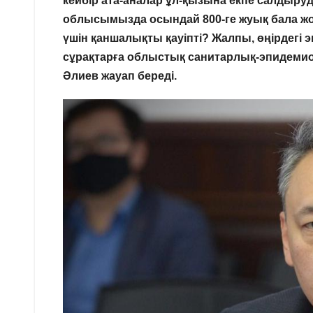
кейбір ата-аналар ұл-қызына екпе салдыруд
облысымызда осындай 800-ге жуық бала жо
үшін қаншалықты қауіпті? Жалпы, өңірдегі 
сұрақтарға облыстық санитарлық-эпидеми
Әлиев жауап береді.