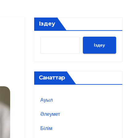
Іздеу
Іздеу
Санаттар
Ауыл
Әлеумет
Білім