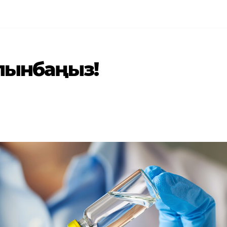
лынбаңыз!