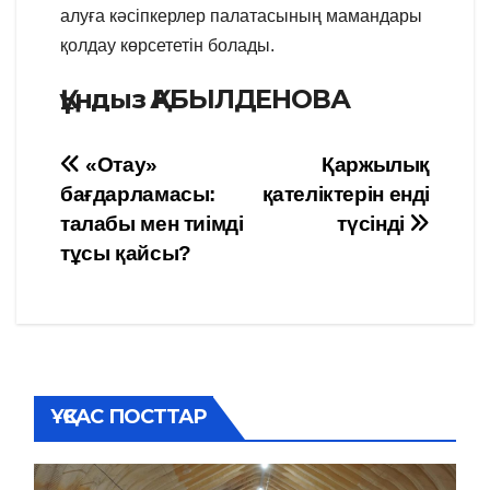
алуға кәсіпкерлер палатасының мамандары
қолдау көрсететін болады.
Құндыз ҚАБЫЛДЕНОВА
Навигация
«Отау»
Қаржылық
бағдарламасы:
қателіктерін енді
по
талабы мен тиімді
түсінді
записям
тұсы қайсы?
ҰҚСАС ПОСТТАР