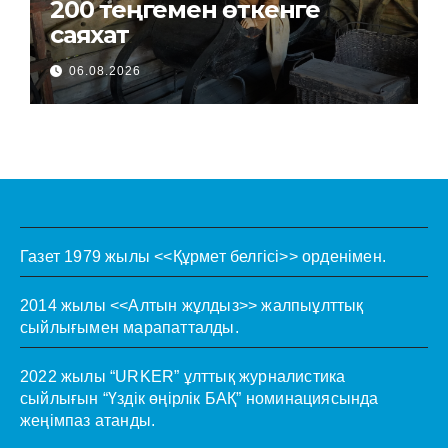
200 теңгемен өткенге
саяхат
06.08.2026
Газет 1979 жылы <<Құрмет белгісі>> орденімен.
2014 жылы <<Алтын жұлдыз>> жалпыұлттық
сыйлығымен марапатталды.
2022 жылы “URKER” ұлттық журналистика
сыйлығын “Үздік өңірлік БАҚ” номинациясында
жеңімпаз атанды.