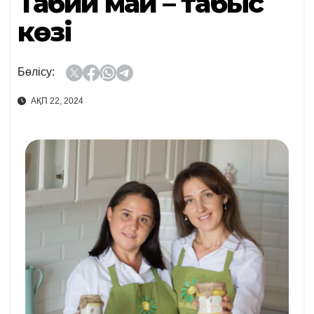
Табиғи май – табыс
көзі
Бөлісу:
АҚП 22, 2024