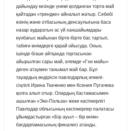
дайындау кезінде үнемі қолданған торта май
қайтадан «трендке» айналып жатыр. Себебі
өзінің және отбасының денсаулығына баса
назар аударатын ас үй ханшайымдары
күнбағыс майынан бірте-бірте бас тартып,
табиғи өнімдерге қарай ойысуда. Оның
ішінде бізше айтқанда тортасынан
айырылған сары май, әлемде «Гхи майы»
деген атаумен танымал май бар. Бұл
тауардың өндірісін павлодарлық әпкелі-
сіңлілі Ирина Ткаченко мен Ксения Пугачева
қолға алып отыр. Олардың бастамасымен
ашылған «Эко-Польза» жеке кәсіпкерлігі
Павлодар облысының кәсіпкерлер палатасы
ұйымдастырған «Бір ауыл – бір өнім»
бағдарламасының финалисі атанды.