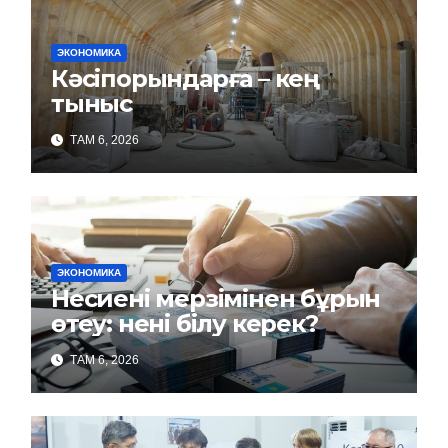
ЭКОНОМИКА
Кәсіпорындарға – кең
тыныс
ТАМ 6, 2026
ЭКОНОМИКА
Несиені мерзімінен бұрын
өтеу: нені білу керек?
ТАМ 6, 2026