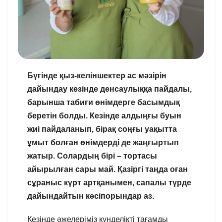
Бүгінде қыз-келіншектер ас мәзірін
дайындау кезінде денсаулыққа пайдалы,
барынша табиғи өнімдерге басымдық
беретін болды. Кезінде алдыңғы буын
жиі пайдаланып, бірақ соңғы уақытта
ұмыт болған өнімдерді де жаңғыртып
жатыр. Солардың бірі – тортасы
айырылған сары май. Қазіргі таңда оған
сұраныс күрт артқанымен, сапалы түрде
дайындайтын кәсіпорындар аз.
Кезінде әжелеріміз күнделікті тағамды