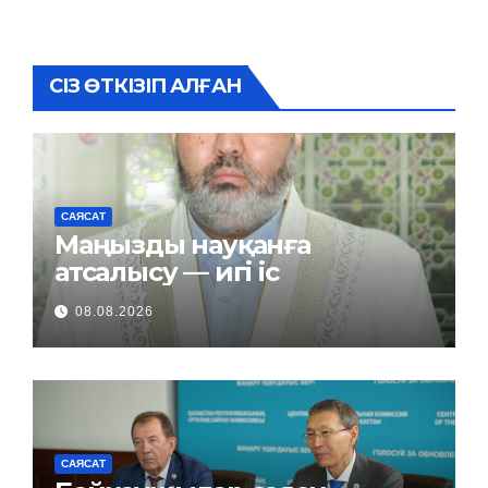
СІЗ ӨТКІЗІП АЛҒАН
САЯСАТ
Маңызды науқанға
атсалысу — игі іс
08.08.2026
САЯСАТ