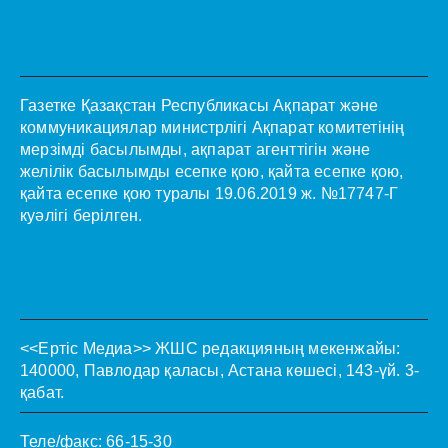
Газетке Қазақстан Республикасы Ақпарат және
коммуникациялар министрлігі Ақпарат комитетінің
мерзімді басылымды, ақпарат агенттігін және
желілік басылымды есепке қою, қайта есепке қою,
қайта есепке қою туралы 19.06.2019 ж. №17747-Г
куәлігі берілген.
<<Ертіс Медиа>>
ЖШС редакцияның мекенжайы:
140000, Павлодар қаласы, Астана көшесі, 143-үй. 3-
қабат.
Теле/факс: 66-15-30