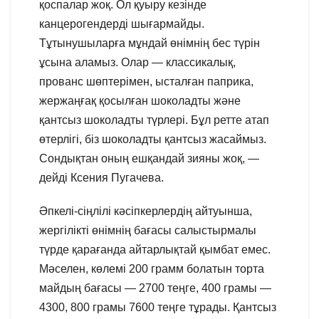
қоспалар жоқ. Ол қуыру кезінде
канцерогендерді шығармайды.
Тұтынушыларға мұндай өнімнің бес түрін
ұсына аламыз. Олар — классикалық,
прованс шөптерімен, ысталған паприка,
жержаңғақ қосылған шоколадты және
қантсыз шоколадты түрлері. Бұл ретте атап
өтерлігі, біз шоколадты қантсыз жасаймыз.
Сондықтан оның ешқандай зияны жоқ, —
дейді Ксения Пугачева.
Әпкелі-сіңлілі кәсіпкерлердің айтуынша,
жергілікті өнімнің бағасы салыстырмалы
түрде қарағанда айтарлықтай қымбат емес.
Мәселен, көлемі 200 грамм болатын торта
майдың бағасы — 2700 теңге, 400 грамы —
4300, 800 грамы 7600 теңге тұрады. Қантсыз