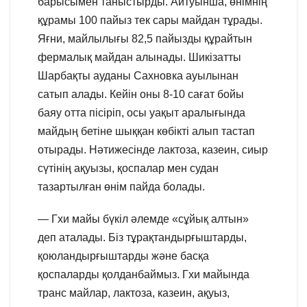
барысымен таныстырды. Айтуынша, өнімнің
құрамы 100 пайыз тек сары майдан тұрады.
Яғни, майлылығы 82,5 пайызды құрайтын
фермалық майдан алынады. Шикізатты
Шарбақты ауданы Сахновка ауылынан
сатып алады. Кейін оны 8-10 сағат бойы
баяу отта пісіріп, осы уақыт аралығында
майдың бетіне шыққан көбікті алып тастап
отырады. Нәтижесінде лактоза, казеин, сиыр
сүтінің ақуызы, қоспалар мен судан
тазартылған өнім пайда болады.
— Гхи майы бүкіл әлемде «сұйық алтын»
деп аталады. Біз тұрақтандырғыштарды,
қоюландырғыштарды және басқа
қоспаларды қолданбаймыз. Гхи майында
транс майлар, лактоза, казеин, ақуыз,