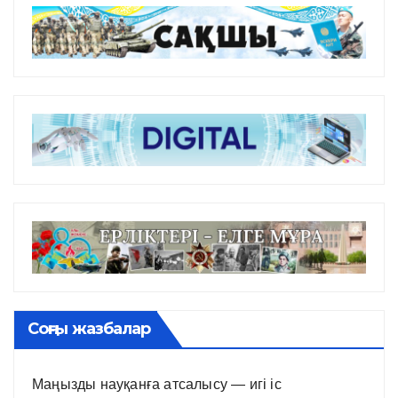
Соңғы жазбалар
Маңызды науқанға атсалысу — игі іс