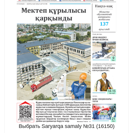
Выбрать Saryarqa samaly №31 (16150)