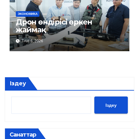
ЭКОНОМИКА
Дрон өндірісі өркен
жаймақ
ТАМ 6, 2026
Іздеу
Іздеу
Санаттар