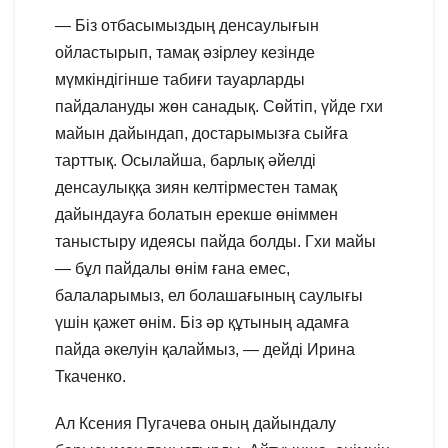
— Біз отбасымыздың денсаулығын
ойластырып, тамақ әзірлеу кезінде
мүмкіндігінше табиғи тауарларды
пайдалануды жөн санадық. Сөйтіп, үйде гхи
майын дайындап, достарымызға сыйға
тарттық. Осылайша, барлық әйелді
денсаулыққа зиян келтірместен тамақ
дайындауға болатын ерекше өніммен
таныстыру идеясы пайда болды. Гхи майы
— бұл пайдалы өнім ғана емес,
балаларымыз, ел болашағының саулығы
үшін қажет өнім. Біз әр құтының адамға
пайда әкелуін қалаймыз, — дейді Ирина
Ткаченко.
Ал Ксения Пугачева оның дайындалу