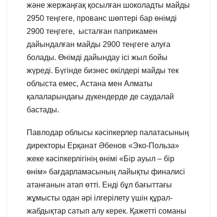
және жержаңғақ қосылған шоколадты майды
2950 теңгеге, прованс шөптері бар өнімді
2900 теңгеге, ысталған паприкамен
дайындалған майды 2900 теңгеге алуға
болады. Өнімді дайындау ісі жыл бойы
жүреді. Бүгінде бизнес өкілдері майды тек
облыста емес, Астана мен Алматы
қалаларындағы дүкендерде де саудалай
бастады.
Павлодар облысы кәсіпкерлер палатасының
директоры Ерқанат Әбенов «Эко-Польза»
жеке кәсіпкерлігінің өнімі «Бір ауыл – бір
өнім» бағдарламасының лайықты финалисі
атанғанын атап өтті. Енді бұл бағыттағы
жұмысты одан әрі ілгерілету үшін құрал-
жабдықтар сатып алу керек. Қажетті соманы