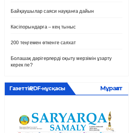
Байқаушылар саяси науқанға дайын
Кәсіпорындарға – кең тыныс
200 теңгемен өткенге саяхат
Болашақ дәрігерлерді оқыту мерзімін ұзарту
керек пе?
Мұрағат
Газеттің PDF-нұсқасы