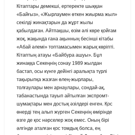
Кітаптары демекші, ертеректе шыққан
«Байғыз», «Жырлаумен өткен жиырма жыл»
секілді жинақтарын да жұрт жылы
қабылдаған. Айтпақшы, өзім әлі көре қойғам
жоқ, жақында ғана ақынның бесінші кітабы
«Абай әлемі» топтамасымен жарық көріпті.
Кітаптың атауы «Байбура ашуы». Бұл
жинаққа Секеңнің сонау 1989 жылдан
бастап, осы күнге дейінгі аралықта түрлі
тақырыпқа жазған өлең-жырлары,
толғаулары мен арнаулары, сондай-ақ,
табанастында тауып айтылған экспромт-
шумақтары мен достық әзілдері енген. Қос
өнерді тең алып жүрген Секеңнің өмірінде
өзге де қос нәрселер жоқ емес. Оның бірі
әлгінде аталған қос томдық болса, ең