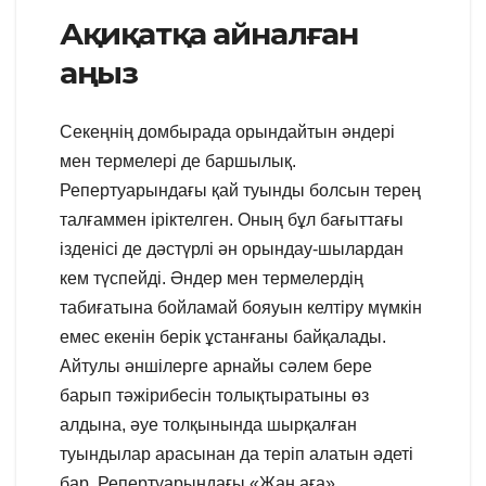
Ақиқатқа айналған
аңыз
Секеңнің домбырада орындайтын әндері
мен термелері де баршылық.
Репертуарындағы қай туынды болсын терең
талғаммен іріктелген. Оның бұл бағыттағы
ізденісі де дәстүрлі ән орындау-шылардан
кем түспейді. Әндер мен термелердің
табиғатына бойламай бояуын келтіру мүмкін
емес екенін берік ұстанғаны байқалады.
Айтулы әншілерге арнайы сәлем бере
барып тәжірибесін толықтыратыны өз
алдына, әуе толқынында шырқалған
туындылар арасынан да теріп алатын әдеті
бар. Репертуарындағы «Жан аға»,