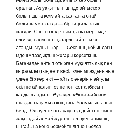
келесі жолы облысқа айтыс- кер болып
оралған. Аз уақыттың ішінде айтыскер
болып шыға келу айта салғанға оңай
болғанымен, ол да — бір таңғаларлық
жағдай. Оның өзінде тым қысқа мерзімде
еліміздің алдыңғы қатарлы айтыскері
атанды. Мұның бәрі — Секеңнің бойындағы
ізденімпаздықтың жоғары көрсеткіші.
Бағанадан айтып отырған мұқияттылық пен
қырағылықтың нәтижесі. Ізденімпаздығының
үлкен бір көрінісі — айтыс өнерінің айтулы
өкіліне айналып, өзіне тән қолтаңбасын
қалдырғандығы. Әуелден «Әги-га-айлап»
шыққан мақамы өзінің ғана болмысын ашып
берді. Ол әуенге осы уақытқа дейін ешкімнің
жақындай алмай жүргені, ол әуен әркімнің
ыңғайына көне бермейтіндігінен болса