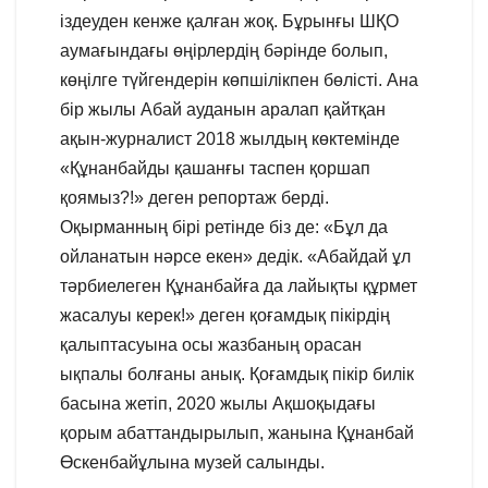
іздеуден кенже қалған жоқ. Бұрынғы ШҚО
аумағындағы өңірлердің бәрінде болып,
көңілге түйгендерін көпшілікпен бөлісті. Ана
бір жылы Абай ауданын аралап қайтқан
ақын-журналист 2018 жылдың көктемінде
«Құнанбайды қашанғы таспен қоршап
қоямыз?!» деген репортаж берді.
Оқырманның бірі ретінде біз де: «Бұл да
ойланатын нәрсе екен» дедік. «Абайдай ұл
тәрбиелеген Құнанбайға да лайықты құрмет
жасалуы керек!» деген қоғамдық пікірдің
қалыптасуына осы жазбаның орасан
ықпалы болғаны анық. Қоғамдық пікір билік
басына жетіп, 2020 жылы Ақшоқыдағы
қорым абаттандырылып, жанына Құнанбай
Өскенбайұлына музей салынды.