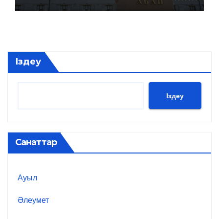
Іздеу
Іздеу
Санаттар
Ауыл
Әлеумет