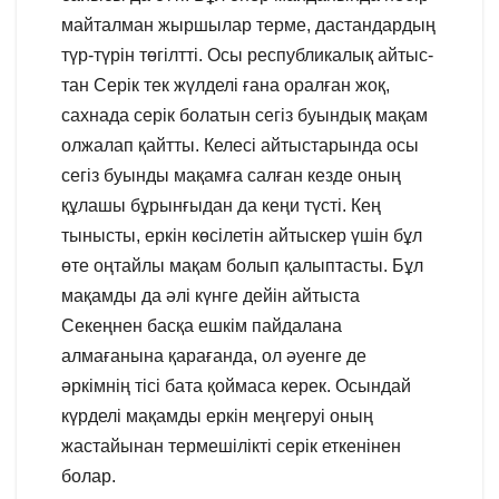
майталман жыршылар терме, дастандардың
түр-түрін төгілтті. Осы республикалық айтыс-
тан Серік тек жүлделі ғана оралған жоқ,
сахнада серік болатын сегіз буындық мақам
олжалап қайтты. Келесі айтыстарында осы
сегіз буынды мақамға салған кезде оның
құлашы бұрынғыдан да кеңи түсті. Кең
тынысты, еркін көсілетін айтыскер үшін бұл
өте оңтайлы мақам болып қалыптасты. Бұл
мақамды да әлі күнге дейін айтыста
Секеңнен басқа ешкім пайдалана
алмағанына қарағанда, ол әуенге де
әркімнің тісі бата қоймаса керек. Осындай
күрделі мақамды еркін меңгеруі оның
жастайынан термешілікті серік еткенінен
болар.