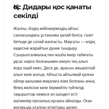
Қос Дидары қос қанаты
секілді
Жалпы, біздің кейіпкеріміздің айтыс
сахнасындағы ұстанымы қалай болса, газет
бетінде де солай жалғасты. Мақсаты — елдің
кәдесіне жарайтын дүние тындыру.
Суырыпсалмалық пен жазба өнер табиғаты
ұқсас нәрсе болғанымен екеуін тең алып
жүру оңай емес. Десе де, арасын ажыратпай
алып келе жатыр. Айтыста айтылмай қалған
ойлар қаншама мақалаға өзек болғаны анық.
Өлең желісіне келе бермейтін түйткілді
тақырыптар немесе ел ішіндегі есті
әңгімелер прозалық нұсқаға айналды. Оған
жоғарыда аталған кітаптары дәлел.