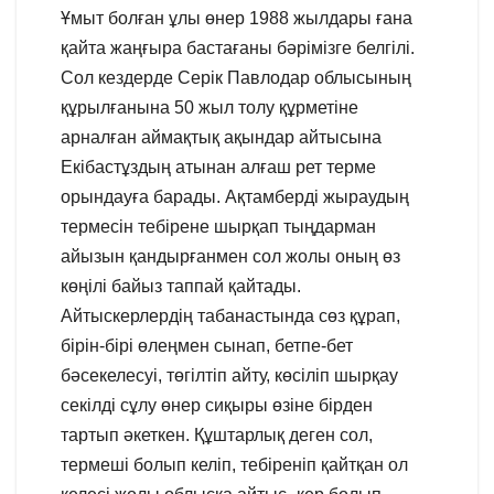
Ұмыт болған ұлы өнер 1988 жылдары ғана
қайта жаңғыра бастағаны бәрімізге белгілі.
Сол кездерде Серік Павлодар облысының
құрылғанына 50 жыл толу құрметіне
арналған аймақтық ақындар айтысына
Екібастұздың атынан алғаш рет терме
орындауға барады. Ақтамберді жыраудың
термесін тебірене шырқап тыңдарман
айызын қандырғанмен сол жолы оның өз
көңілі байыз таппай қайтады.
Айтыскерлердің табанастында сөз құрап,
бірін-бірі өлеңмен сынап, бетпе-бет
бәсекелесуі, төгілтіп айту, көсіліп шырқау
секілді сұлу өнер сиқыры өзіне бірден
тартып әкеткен. Құштарлық деген сол,
термеші болып келіп, тебіреніп қайтқан ол