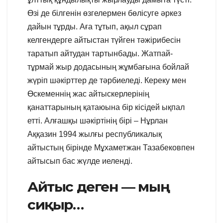
Өзі де білгенін өзгелермен бөлісуге әркез
дайын тұрды. Аға тұтып, ақыл сұрап
келгендерге айтыстан түйген тәжірибесін
таратып айтудан тартынбады. Жатпай-
тұрмай жыр додасының жұмбағына бойлай
жүріп шәкірттер де тәрбиеледі. Кереку мен
Өскеменнің жас айтыскерлерінің
қанаттарының қатаюына бір кісідей ықпал
етті. Алғашқы шәкіртінің бірі – Нұрлан
Аққазин 1994 жылғы республикалық
айтыстың бірінде Мұхаметжан Тазабековпен
айтысып бас жүлде иеленді.
Айтыс деген — мың
сиқыр…