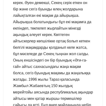
керек. Әуен демекші, Секең серік еткен он
бір және сегіз буынды өлең жолдарына
лайықталған екі мақам да айырықша.
Айырықша болатындығы бұл екі мақамға да
екпіндеп, төкпелеп жырлайтын мінезді
ақындық әлеует керек. Көптеген
айтыскерлер көпшілікке ортақ болып кеткен
белгілі мақамдарды қолданып келе жатса,
бұл мәселеде де Секең тыңнан жол салды.
Оның еншісіндегі он бір буындық «Әги-га-
гай» айтыс сахнасындағы жаңа мақам
болса, сегіз буындық мақамы да жаңалыққа
жатады. 1996 жылы Тараз қаласында
Жамбыл Жабаевтың 150 жылдық
мерейтойы аясында республикалық ақындар
айтысы мен қатар жыршы-термешілер
сайысы да өтті. Бұл өнер майданында небір