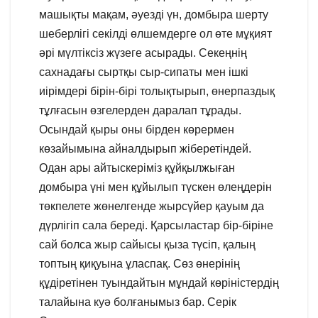
машықты мақам, әуезді үн, домбыра шерту
шеберлігі секілді өлшемдерге ол өте мұқият
әрі мүлтіксіз жүзеге асырады. Секеңнің
сахнадағы сыртқы сыр-сипаты мен ішкі
иірімдері бірін-бірі толықтырып, өнерпаздық
тұлғасын өзгелерден даралап тұрады.
Осындай қыры оны бірден көрермен
көзайымына айналдырып жіберетіндей.
Одан ары айтыскеріміз құйқылжыған
домбыра үні мен құйылып түскен өлеңдерін
төкпелете жөнелгенде жырсүйер қауым да
дүрлігіп сала береді. Қарсыластар бір-біріне
сай болса жыр сайысы қыза түсіп, қалың
топтың қиқуына ұласпақ. Сөз өнерінің
құдіретінен туындайтын мұндай көріністердің
талайына куә болғанымыз бар. Серік