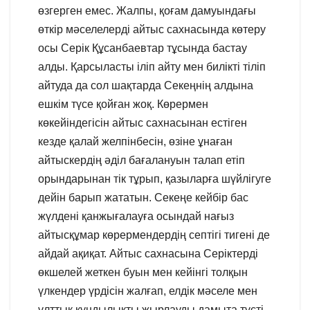
өзгерген емес. Жалпы, қоғам дамуындағы
өткір мәселелерді айтыс сахнасында көтеру
осы Серік Құсанбаевтар тұсында бастау
алды. Қарсыласты іліп айту мен билікті тіліп
айтуда да сол шақтарда Секеңнің алдына
ешкім түсе қойған жоқ. Көрермен
көкейіндегісін айтыс сахнасынан естіген
кезде қалай желпінбесін, өзіне ұнаған
айтыскердің әділ бағалануын талап етіп
орындарынан тік тұрып, қазыларға шүйлігуге
дейін барып жататын. Секеңе кейбір бас
жүлдені қанжығалауға осындай нағыз
айтысқұмар көрермендердің септігі тигені де
айдай ақиқат. Айтыс сахнасына Серіктерді
өкшелей жеткен буын мен кейінгі толқын
үлкендер үрдісін жалғап, елдік мәселе мен
ұлттық құндылықты жырлауды дамыта түсті.