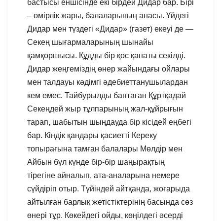
бастысы еншісінде екі бірдей Дидар бар. Бірі
– өмірлік жары, балаларының анасы. Үйдегі
Дидар мен түздегі «Дидар» (газет) екеуі де —
Секең шығармаларының шынайы
қамқоршысы. Құдды бір қос қанаты секілді.
Дидар жеңгеміздің өнер жайындағы ойлары
мен талдауы кәдімгі әдебиеттанушылардан
кем емес. Тайбурылды баптаған Құртқадай
Секеңдей жыр тұлпарының жал-құйрығын
тарап, шабытын шыңдауда бір кісідей еңбегі
бар. Кіндік қандары қасиетті Кереку
топырағына тамған балалары Мөлдір мен
Айбын бұл күнде бір-бір шаңырақтың
тірегіне айналып, ата-аналарына немере
сүйдіріп отыр. Түйіндей айтқанда, жоғарыда
айтылған барлық жетістіктерінің басында сөз
өнері тұр. Көкейдегі ойды, көңілдегі әсерді