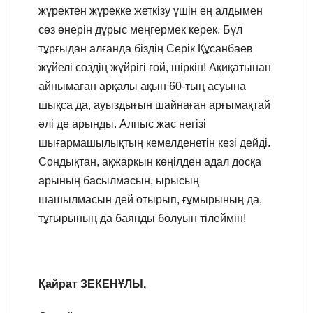
жүректен жүрекке жеткізу үшін ең алдымен
сөз өнерін дұрыс меңгермек керек. Бұл
тұрғыдан алғанда біздің Серік Құсанбаев
жүйелі сөздің жүйрігі ғой, шіркін! Ақиқатынан
айнымаған арқалы ақын 60-тың асуына
шықса да, ауыздығын шайнаған арғымақтай
әлі де арынды. Алпыс жас негізі
шығармашылықтың кемелденетін кезі дейді.
Сондықтан, ақжарқын көңілден адал досқа
арының басылмасын, ырысың
шашылмасын дей отырып, ғұмырының да,
тұғырының да баянды болуын тілеймін!
Қайрат ЗЕКЕНҰЛЫ,