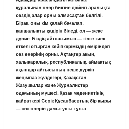
құралынан өнер биігіне дейінгі аралықта
сөздің алар орны әлмисақтан белгілі.
Бірақ, оны кім қалай бағалап,
қаншалықты қадірін біледі, ол — жеке
дүние. Біздің айтпағымыз — тілге тиек
еткелі отырған кейіпкеріміздің өміріндегі
сөз өнерінің орны. Ақтаңгер ақын,
халықаралық, республикалық, аймақтық
ақындар айтысының неше дүркін
жеңімпаз-жүлдегері, Қазақстан
Жазушылар және Журналистер
одағының мүшесі, Қазақ мәдениетінің
қайраткері Серік Құсанбаевтың бір қыры
— сөз өнерін дамытушы тұлға.