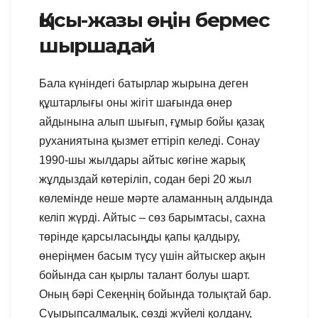
Қысы-жазы өңін бермес
шыршадай
Бала күніндегі батырлар жырына деген
құштарлығы оны жігіт шағында өнер
айдынына алып шығып, ғұмыр бойы қазақ
руханиятына қызмет еттіріп келеді. Сонау
1990-шы жылдары айтыс көгіне жарық
жұлдыздай көтеріліп, содан бері 20 жыл
көлемінде неше мәрте аламанның алдында
келіп жүрді. Айтыс – сөз барымтасы, сахна
төрінде қарсыласыңды қапы қалдыру,
өнеріңмен басым түсу үшін айтыскер ақын
бойында сан қырлы талант болуы шарт.
Оның бәрі Секеңнің бойында толықтай бар.
Суырыпсалмалық, сөзді жүйелі қолдану,