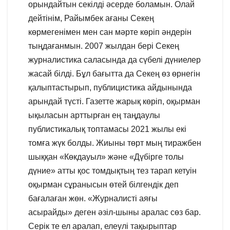
орындайтын секілді әсерде боламын. Олай
дейтінім, Райымбек ағаны Секең
көрмегенімен мен сан мәрте көріп әндерін
тыңдағанмын. 2007 жылдан бері Секең
журналистика саласында да сүбелі дүниелер
жасай білді. Бұл бағытта да Секең өз өрнегін
қалыптастырып, публицистика айдынында
арындай түсті. Газетте жарық көріп, оқырман
ықыласын арттырған ең таңдаулы
публистикалық топтамасы 2021 жылы екі
томға жүк болды. Жиыны төрт мың тиражбен
шыққан «Көкдауыл» және «Дүбірге толы
дүние» атты қос томдықтың тез тарап кетуін
оқырман сұранысын өтей білгендік деп
бағалаған жөн. «Журналисті аяғы
асырайды» деген әзіл-шыны аралас сөз бар.
Серік те ел аралап, елеулі тақырыптар