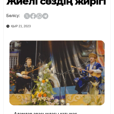
Жүйелі сөздің жүйрігі
Бөлісу:
ҚЫР 21, 2023
Адамдар арасындағы қатынас