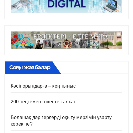
Соңғы жазбалар
Кәсіпорындарға – кең тыныс
200 теңгемен өткенге саяхат
Болашақ дәрігерлерді оқыту мерзімін ұзарту
керек пе?