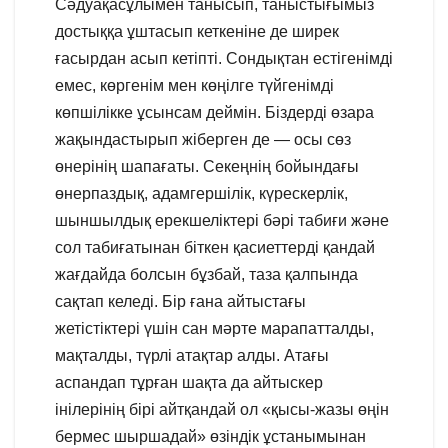
Сәдуақасұлымен танысып, таныстығымыз
достыққа ұштасып кеткеніне де ширек
ғасырдан асып кетіпті. Сондықтан естігенімді
емес, көргенім мен көңілге түйгенімді
көпшілікке ұсынсам деймін. Біздерді өзара
жақындастырып жіберген де — осы сөз
өнерінің шапағаты. Секеңнің бойындағы
өнерпаздық, адамгершілік, күрескерлік,
шыншылдық ерекшеліктері бәрі табиғи және
сол табиғатынан біткен қасиеттерді қандай
жағдайда болсын бұзбай, таза қалпында
сақтап келеді. Бір ғана айтыстағы
жетістіктері үшін сан мәрте марапатталды,
мақталды, түрлі атақтар алды. Атағы
аспандап тұрған шақта да айтыскер
інілерінің бірі айтқандай ол «қысы-жазы өңін
бермес шыршадай» өзіндік ұстанымынан