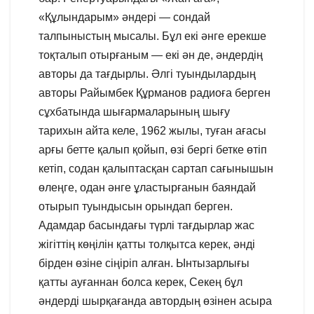
«Құлындарым» әндері — сондай
талпыныстың мысалы. Бұл екі әнге ерекше
тоқталып отырғаным — екі ән де, әндердің
авторы да тағдырлы. Әлгі туындылардың
авторы Райымбек Құрманов радиоға берген
сұхбатында шығармаларының шығу
тарихын айта келе, 1962 жылы, туған ағасы
арғы бетте қалып қойып, өзі бергі бетке өтіп
кетіп, содан қалыптасқан сартап сағынышын
өлеңге, одан әнге ұластырғанын баяндай
отырып туындысын орындап берген.
Адамдар басындағы түрлі тағдырлар жас
жігіттің көңілін қатты толқытса керек, әнді
бірден өзіне сіңіріп алған. Ынтызарлығы
қатты ауғаннан болса керек, Секең бұл
әндерді шырқағанда автордың өзінен асыра