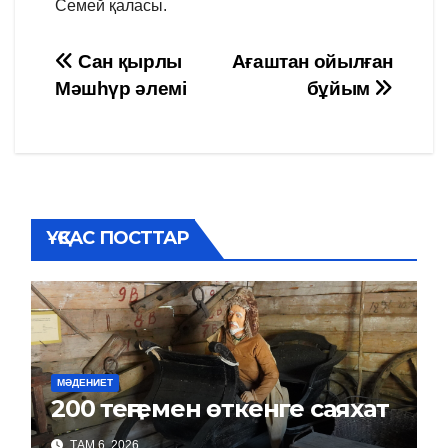
Семей қаласы.
Навигация
Сан қырлы
Ағаштан ойылған
Мәшһүр әлемі
бұйым
по
записям
ҰҚСАС ПОСТТАР
МӘДЕНИЕТ
200 теңгемен өткенге саяхат
ТАМ 6, 2026