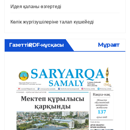
Идея қаланы өзгертеді
Көлік жүргізушілеріне талап күшейеді
Мұрағат
Газеттің PDF-нұсқасы