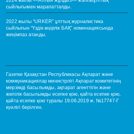
2014 жылы <<Алтын жұлдыз>> жалпыұлттық
сыйлығымен марапатталды.
2022 жылы “URKER” ұлттық журналистика
сыйлығын “Үздік өңірлік БАҚ” номинациясында
жеңімпаз атанды.
Газетке Қазақстан Республикасы Ақпарат және
коммуникациялар министрлігі Ақпарат комитетінің
мерзімді басылымды, ақпарат агенттігін және
желілік басылымды есепке қою, қайта есепке қою,
қайта есепке қою туралы 19.06.2019 ж. №17747-Г
куәлігі берілген.