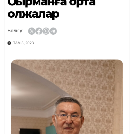
Оқырманға ортақ
олжалар
Бөлісу:
ТАМ 3, 2023