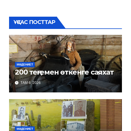
ҰҚСАС ПОСТТАР
МӘДЕНИЕТ
200 теңгемен өткенге саяхат
ТАМ 6, 2026
МӘДЕНИЕТ