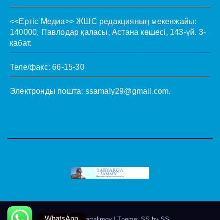
<<Ертіс Медиа>>
ЖШС редакцияның мекенжайы:
140000, Павлодар қаласы, Астана көшесі, 143-үй. 3-
қабат.
Теле/факс: 66-15-30
Электронды пошта:
ssamaly29@gmail.com
.
WhatsApp
Theme by @artalimov
|
Theme: SS by
SS
.