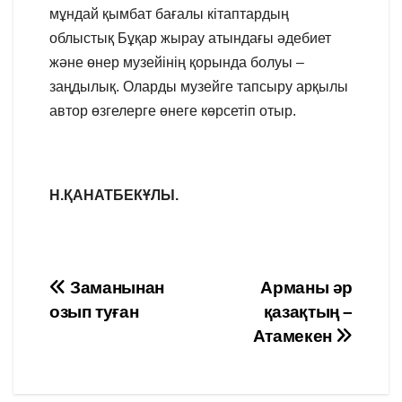
мұндай қымбат бағалы кітаптардың
облыстық Бұқар жырау атындағы әдебиет
және өнер музейінің қорында болуы –
заңдылық. Оларды музейге тапсыру арқылы
автор өзгелерге өнеге көрсетіп отыр.
Н.ҚАНАТБЕКҰЛЫ.
Навигация
Заманынан
Арманы әр
озып туған
қазақтың –
по
Атамекен
записям