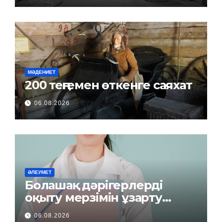
МӘДЕНИЕТ
200 теңгемен өткенге саяхат
06.08.2026
ӘЛЕУМЕТ
Болашақ дәрігерлерді
оқыту мерзімін ұзарту
керек пе?
06.08.2026