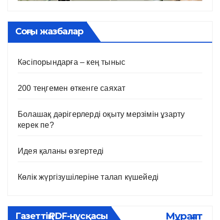
Соңғы жазбалар
Кәсіпорындарға – кең тыныс
200 теңгемен өткенге саяхат
Болашақ дәрігерлерді оқыту мерзімін ұзарту
керек пе?
Идея қаланы өзгертеді
Көлік жүргізушілеріне талап күшейеді
Мұрағат
Газеттің PDF-нұсқасы