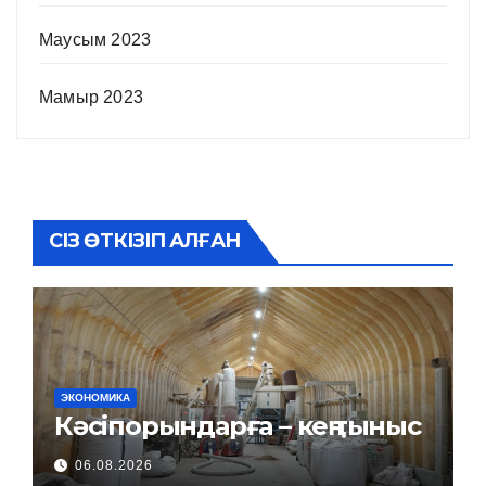
Маусым 2023
Мамыр 2023
СІЗ ӨТКІЗІП АЛҒАН
ЭКОНОМИКА
Кәсіпорындарға – кең тыныс
06.08.2026