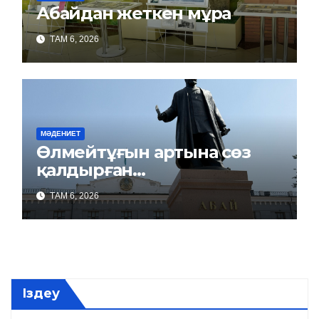
Абайдан жеткен мұра
ТАМ 6, 2026
МӘДЕНИЕТ
Өлмейтұғын артына сөз
қалдырған…
ТАМ 6, 2026
Іздеу