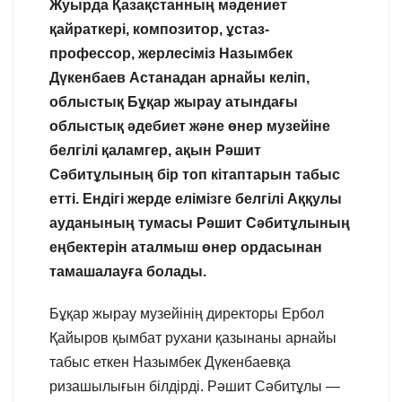
Жуырда Қазақстанның мәдениет
қайраткері, композитор, ұстаз-
профессор, жерлесіміз Назымбек
Дүкенбаев Астанадан арнайы келіп,
облыстық Бұқар жырау атындағы
облыстық әдебиет және өнер музейіне
белгілі қаламгер, ақын Рәшит
Сәбитұлының бір топ кітаптарын табыс
етті. Ендігі жерде елімізге белгілі Аққулы
ауданының тумасы Рәшит Сәбитұлының
еңбектерін аталмыш өнер ордасынан
тамашалауға болады.
Бұқар жырау музейінің директоры Ербол
Қайыров қымбат рухани қазынаны арнайы
табыс еткен Назымбек Дүкенбаевқа
ризашылығын білдірді. Рәшит Сәбитұлы —