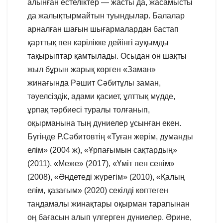
алынған естеліктер — жасты да, жасамысты
да жалықтырмайтын туындылар. Балалар
арналған шағын шығармалардан бастап
қарттық пен кәрілікке дейінгі ауқымды
тақырыптар қамтылады. Осыдан он шақты
жыл бұрын жарық көрген «Заман»
жинағында Рәшит Сәбитұлы заман,
тәуелсіздік, адами қасиет, ұлттық мүдде,
ұрпақ тәрбиесі туралы толғанып,
оқырманына тың дүниелер ұсынған екен.
Бүгінде Р.Сәбитовтің «Туған жерім, думанды
елім» (2004 ж), «Ұрпағымын сақтардың»
(2011), «Меже» (2017), «Үміт пен сенім»
(2008), «Әндетеді жүрегім» (2010), «Қалың
елім, қазағым» (2020) секілді көптеген
таңдамалы жинақтары оқырман тарапынан
оң бағасын алып үлгерген дүниелер. Әрине,