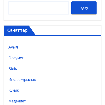
Іздеу
Санаттар
Ауыл
Әлеумет
Білім
Инфрақұрылым
Құқық
Мәдениет