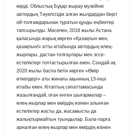
көрді. Облыстық Бұқар жырау музейіне
автордың Тәуелсіздік алған жылдардан бергі
ой-толғамдарынан тұратын құнды еңбектер
тапсырылды. Мәселен, 2018 жылы Астана
қаласында жарық көрген «Қазақпын мен,
қазақпын!» атты кітабында автордың өлең-
жырлары, дастан-толғаулары мен эссе-
естеліктері топтастырылған екен. Сондай-ақ
2020 жылы баспа бетін көрген «Өмір
өткелдері» аты жинағы ақынның 13-інші
кітабы екен. Кітаптың сипаттамасында
жазылғандай, оған енген шығармалар –
өлең-жырлар мен өмірдің өзінен алынған
естеліктер жасты да, жасамысты да
жалықтырмайтын туындылар. Бала-ларға
арналған өлең-жырлар мен өмірдің өзінен