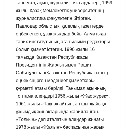
танымал, ақын, журналистика ардагері, 1959
жылы Қазақ Мемлекеттік университетінің
журналистика факультетін бітірген.
Павлодар облыстық, қалалық газеттерде
еңбек еткен, ұзақ жылдар бойы Алматыда
тарих институтының аға ғылыми редакторы
болып қызмет істеген. 1990 жылы 16
тамызда Қазақстан Республикасы
Президентінің Жарлығымен Рәшит
Сәбитұлына «Қазақстан Республикасының
еңбек сіңірген мәдениет қызметкері»
құрметті атағы берілді. Танымал ақынның
топтама өлеңдері 1956 жылы «Жас жүрек»,
1961 жылы «Тақпақ айтып, ән шырқайық»
ұжымдық жинақтарында жарияланған.
«Толқын» деп аталатын өлеңдер жинағы
1978 жылы «Жалын» баспасынан жарық