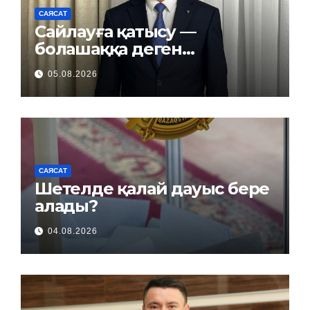
САЯСАТ
Сайлауға қатысу —
болашаққа деген
жауапкершілік
05.08.2026
САЯСАТ
Шетелде қалай дауыс бере
алады?
04.08.2026