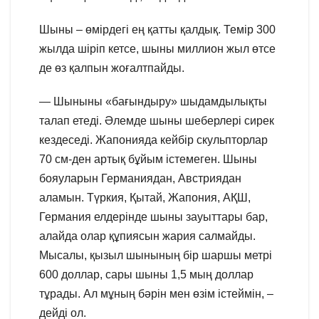
Шыны – өмірдегі ең қатты қалдық. Темір 300
жылда шіріп кетсе, шыны миллион жыл өтсе
де өз қалпын жоғалтпайды.
— Шыныны «бағындыру» шыдамдылықты
талап етеді. Әлемде шыны шеберлері сирек
кездеседі. Жапонияда кейбір скульпторлар
70 см-ден артық бұйым істемеген. Шыны
бояуларын Германиядан, Австриядан
аламын. Түркия, Қытай, Жапония, АҚШ,
Германия елдерінде шыны зауыттары бар,
алайда олар құпиясын жария салмайды.
Мысалы, қызыл шынының бір шаршы метрі
600 доллар, сары шыны 1,5 мың доллар
тұрады. Ал мұның бәрін мен өзім істеймін, –
дейді ол.