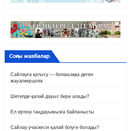
Соңғы жазбалар
Сайлауға қатысу — болашаққа деген
жауапкершілік
Шетелде қалай дауыс бере алады?
Ел ертеңі таңдауымызға байланысты
Сайлау учаскесін қалай білуге болады?