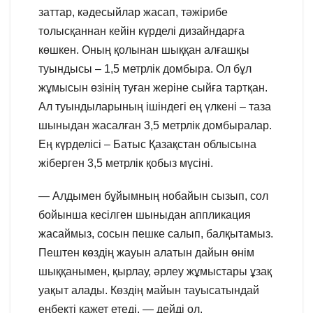
заттар, кәдесыйлар жасап, тәжірибе
толысқаннан кейін күрделі дизайндарға
көшкен. Оның қолынан шыққан алғашқы
туындысы – 1,5 метрлік домбыра. Ол бұл
жұмысын өзінің туған жеріне сыйға тартқан.
Ал туындыларының ішіндегі ең үлкені – таза
шыныдан жасалған 3,5 метрлік домбыралар.
Ең күрделісі – Батыс Қазақстан облысына
жіберген 3,5 метрлік қобыз мүсіні.
— Алдымен бұйымның нобайын сызып, сол
бойынша кесілген шыныдан аппликация
жасаймыз, сосын пешке салып, балқытамыз.
Пештен көздің жауын алатын дайын өнім
шыққанымен, қырлау, әрлеу жұмыстары ұзақ
уақыт алады. Көздің майын тауысатындай
еңбекті қажет етеді, — дейді ол.