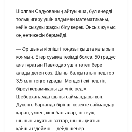
Шолпан Садуованың айтуынша, бұл өнерді
толық игеру үшін алдымен математиканы,
кейін сызуды жақсы білу керек. Онсыз жұмыс
оң нәтижесін бермейді.
— Әр шыны кірпішті тоңазытқышта қатырып
қоямын. Егер суыққа төзімді болса, 50 градус
аяз тұратын Павлодар үшін төтеп бере
алады деген сөз. Шыны балқытатын пештер
3,5 млн теңге тұрады. Мендегі екі пештің
біреуі керамиканы да «пісіреді».
Шеберханамда шыны саймандары көп.
Дүкенге барғанда бірінші кезекте саймандар
қарап, үлкен, кіші балғалар, тістеуік,
шыныны құятын заттар, шыны қиятын
қайшы іздеймін, – дейді шебер.