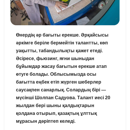
Өнердің әр бағыты ерекше. Әрқайсысы
әркімге беріле бермейтін талантты, көп
уақытты, табандылықты қажет етеді.
Әсіресе, фьюзинг, яғни шыныдан
бұйымдар жасау бағытын ерекше атап
өтуге болады. Облысымызда осы
бағытта еңбек етіп жүрген шеберлер
саусақпен санарлық. Солардың бірі —
мүсінші Шолпан Садуова. Талант иесі 20
жылдан бері шыны қалдықтарын
қолдана отырып, қазақтың ұлттық
мұрасын дәріптеп келеді.