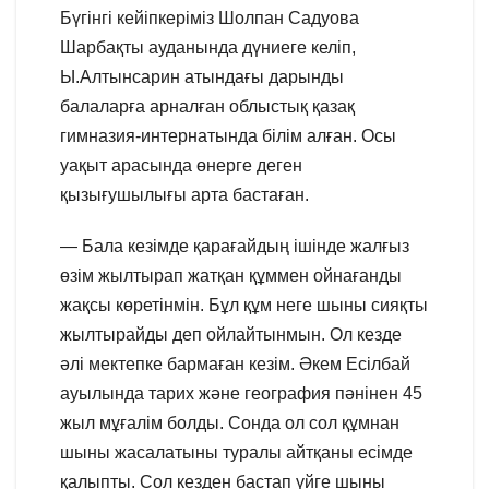
Бүгінгі кейіпкеріміз Шолпан Садуова
Шарбақты ауданында дүниеге келіп,
Ы.Алтынсарин атындағы дарынды
балаларға арналған облыстық қазақ
гимназия-интернатында білім алған. Осы
уақыт арасында өнерге деген
қызығушылығы арта бастаған.
— Бала кезімде қарағайдың ішінде жалғыз
өзім жылтырап жатқан құммен ойнағанды
жақсы көретінмін. Бұл құм неге шыны сияқты
жылтырайды деп ойлайтынмын. Ол кезде
әлі мектепке бармаған кезім. Әкем Есілбай
ауылында тарих және география пәнінен 45
жыл мұғалім болды. Сонда ол сол құмнан
шыны жасалатыны туралы айтқаны есімде
қалыпты. Сол кезден бастап үйге шыны