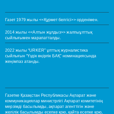
Газет 1979 жылы <<Құрмет белгісі>> орденімен.
2014 жылы <<Алтын жұлдыз>> жалпыұлттық
сыйлығымен марапатталды.
2022 жылы “URKER” ұлттық журналистика
сыйлығын “Үздік өңірлік БАҚ” номинациясында
жеңімпаз атанды.
Газетке Қазақстан Республикасы Ақпарат және
коммуникациялар министрлігі Ақпарат комитетінің
мерзімді басылымды, ақпарат агенттігін және
желілік басылымды есепке қою, қайта есепке қою,