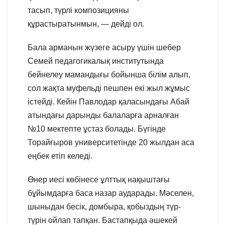
тасып, түрлі композицияны
құрастыратынмын, — дейді ол.
Бала арманын жүзеге асыру үшін шебер
Семей педагогикалық институтында
бейнелеу мамандығы бойынша білім алып,
сол жақта муфельді пешпен екі жыл жұмыс
істейді. Кейін Павлодар қаласындағы Абай
атындағы дарынды балаларға арналған
№10 мектепте ұстаз болады. Бүгінде
Торайғыров университетінде 20 жылдан аса
еңбек етіп келеді.
Өнер иесі көбінесе ұлттық нақыштағы
бұйымдарға баса назар аударады. Мәселен,
шыныдан бесік, домбыра, қобыздың түр-
түрін ойлап тапқан. Бастапқыда әшекей