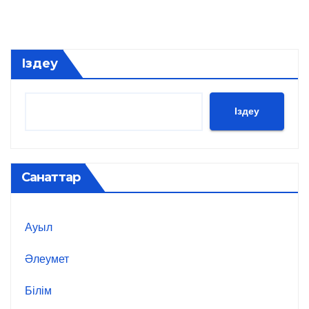
Іздеу
Іздеу
Санаттар
Ауыл
Әлеумет
Білім