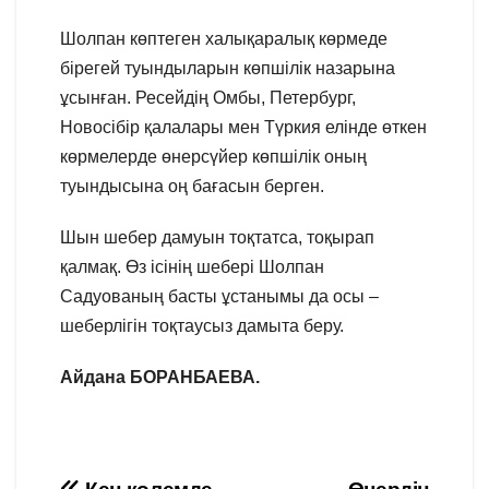
Шолпан көптеген халықаралық көрмеде
бірегей туындыларын көпшілік назарына
ұсынған. Ресейдің Омбы, Петербург,
Новосібір қалалары мен Түркия елінде өткен
көрмелерде өнерсүйер көпшілік оның
туындысына оң бағасын берген.
Шын шебер дамуын тоқтатса, тоқырап
қалмақ. Өз ісінің шебері Шолпан
Садуованың басты ұстанымы да осы –
шеберлігін тоқтаусыз дамыта беру.
Айдана БОРАНБАЕВА.