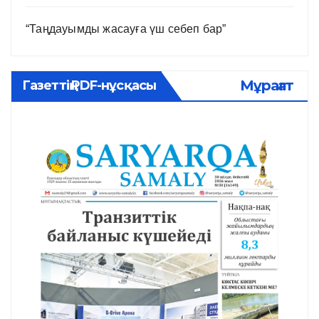
“Таңдауымды жасауға үш себеп бар”
Мұрағат
Газеттің PDF-нұсқасы