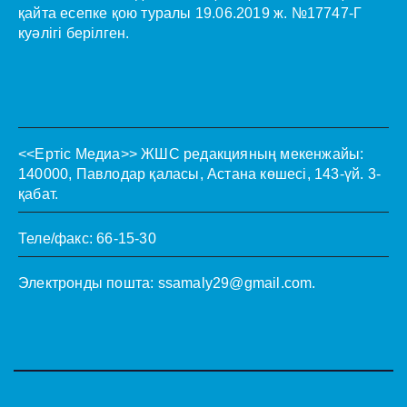
қайта есепке қою туралы 19.06.2019 ж. №17747-Г
куәлігі берілген.
<<Ертіс Медиа>>
ЖШС редакцияның мекенжайы:
140000, Павлодар қаласы, Астана көшесі, 143-үй. 3-
қабат.
Теле/факс: 66-15-30
Электронды пошта:
ssamaly29@gmail.com
.