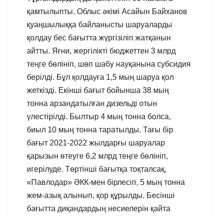
қамтылыпты. Облыс әкімі Асайын Байханов
қуаңшылыққа байланысты шаруаларды
қолдау бес бағытта жүргізіліп жатқанын
айтты. Яғни, жергілікті бюджеттен 3 млрд
теңге бөлініп, шөп шабу науқанына субсидия
берілді. Бұл қолдауға 1,5 мың шаруа қол
жеткізді. Екінші бағыт бойынша 38 мың
тонна арзандатылған дизельді отын
үлестірілді. Былтыр 4 мың тонна болса,
биыл 10 мың тонна таратылды. Тағы бір
бағыт 2021-2022 жылдарғы шаруалар
қарызын өтеуге 6,2 млрд теңге бөлініп,
игерілуде. Төртінші бағытқа тоқталсақ,
«Павлодар» ӘКК-мен бірлесіп, 5 мың тонна
жем-азық алынып, қор құрылды. Бесінші
бағытта диқандардың несиелерін қайта