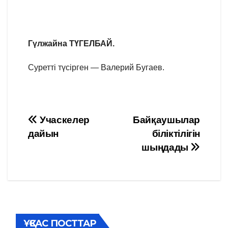
Гүлжайна ТҮГЕЛБАЙ.
Суретті түсірген — Валерий Бугаев.
Навигация
Учаскелер
Байқаушылар
дайын
біліктілігін
по
шыңдады
записям
ҰҚСАС ПОСТТАР