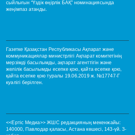
сыйлығын “Үздік өңірлік БАҚ” номинациясында
жеңімпаз атанды.
Газетке Қазақстан Республикасы Ақпарат және
коммуникациялар министрлігі Ақпарат комитетінің
мерзімді басылымды, ақпарат агенттігін және
желілік басылымды есепке қою, қайта есепке қою,
қайта есепке қою туралы 19.06.2019 ж. №17747-Г
куәлігі берілген.
<<Ертіс Медиа>>
ЖШС редакцияның мекенжайы:
140000, Павлодар қаласы, Астана көшесі, 143-үй. 3-