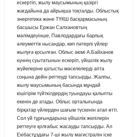
ескертіп, жылу маусымының қазіргі
жағдайына да айрықша тоқталды. Облыстық
энергетика және ТҮКШ басқармасының
басшысы Ержан Салхановтың
мәлімдеуінше, Павлодардағы барлық
әлеуметтік нысандар, көп пәтерлі үйлер
жылуға қосылған. Облыс әкімі А.Байханов
күннің суытатынын ескеріп, үйішілік жылу
жүйелеріне қатысты мәселелерді апта
соңына дейін реттеуді тапсырды. Жалпы,
жылу маусымының басында мұндай
кішігірім түйткілдердің туындауы қалыпты
екенін де атады. Облыс орталығында
бірқатар үйлерден шағым түскенін атап өтті.
Сол үй тұрғындарына үйішілік желілерін
реттеуге қолғабыс жасауды тапсырды. Ал
Екібастұздағы 7-ші жылу магистралін іске