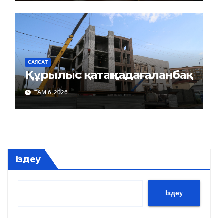
САЯСАТ
Құрылыс қатаң қадағаланбақ
ТАМ 6, 2026
Іздеу
Іздеу