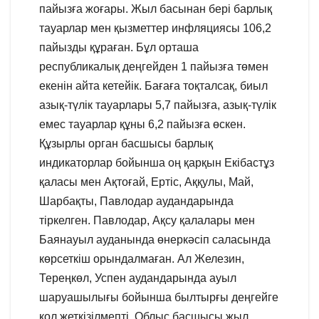
пайызға жоғары. Жыл басынан бері барлық
тауарлар мен қызметтер инфляциясы 106,2
пайызды құраған. Бұл орташа
республикалық деңгейден 1 пайызға төмен
екенін айта кетейік. Бағаға тоқталсақ, биыл
азық-түлік тауарлары 5,7 пайызға, азық-түлік
емес тауарлар құны 6,2 пайызға өскен.
Құзырлы орган басшысы барлық
индикаторлар бойынша оң қарқын Екібастұз
қаласы мен Ақтоғай, Ертіс, Аққулы, Май,
Шарбақты, Павлодар аудандарында
тіркелген. Павлодар, Ақсу қалалары мен
Баянауыл ауданында өнеркәсіп саласында
көрсеткіш орындалмаған. Ал Железин,
Тереңкөл, Успен аудандарында ауыл
шаруашылығы бойынша былтырғы деңгейге
қол жеткізілмепті. Облыс басшысы жыл