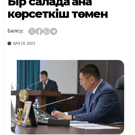
Бір салада ғана
көрсеткіш төмен
Бөлісу:
ҚАЗ 19, 2023