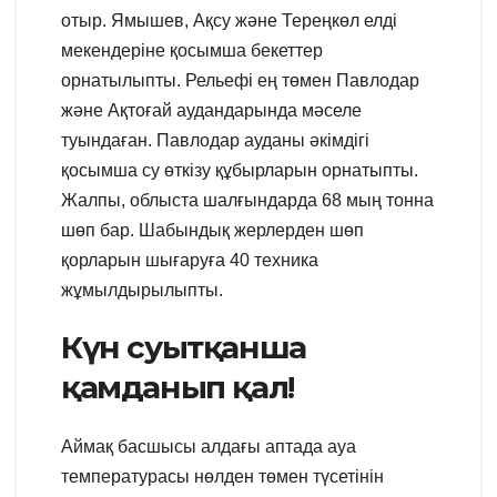
отыр. Ямышев, Ақсу және Тереңкөл елді
мекендеріне қосымша бекеттер
орнатылыпты. Рельефі ең төмен Павлодар
және Ақтоғай аудандарында мәселе
туындаған. Павлодар ауданы әкімдігі
қосымша су өткізу құбырларын орнатыпты.
Жалпы, облыста шалғындарда 68 мың тонна
шөп бар. Шабындық жерлерден шөп
қорларын шығаруға 40 техника
жұмылдырылыпты.
Күн суытқанша
қамданып қал!
Аймақ басшысы алдағы аптада ауа
температурасы нөлден төмен түсетінін