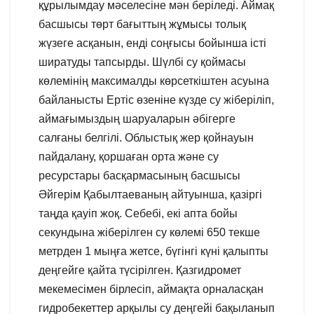
құрылымдау мәселесіне мән беріледі. Аймақ
басшысы төрт бағыттың жұмысы толық
жүзеге асқанын, енді соңғысы бойынша істі
ширатуды тапсырды. Шүлбі су қоймасы
көлемінің максималды көрсеткіштен асуына
байланысты Ертіс өзеніне күзде су жіберіліп,
аймағымыздың шаруаларын әбігерге
салғаны белгілі. Облыстық жер қойнауын
пайдалану, қоршаған орта және су
ресурстары басқармасының басшысы
Әйгерім Қабылтаеваның айтуынша, қазіргі
таңда қауіп жоқ. Себебі, екі апта бойы
секундына жіберілген су көлемі 650 текше
метрден 1 мыңға жетсе, бүгінгі күні қалыпты
деңгейге қайта түсірілген. Қазгидромет
мекемесімен бірлесіп, аймақта орналасқан
гидробекеттер арқылы су деңгейі бақыланып