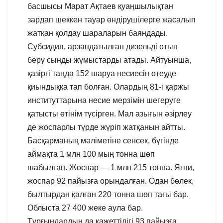
басшысы Марат Ақтаев қуаңшылықтан
зардап шеккен тауар өндірушілерге жасалып
жатқан қолдау шараларын баяндады.
Субсидия, арзандатылған дизельді отын
беру сынды жұмыстарды атады. Айтуынша,
қазіргі таңда 152 шаруа несиесін өтеуде
қиындыққа тап болған. Олардың 81-і қаржы
институттарына несие мерзімін шегеруге
қатысты өтінім түсірген. Мал азығын әзірлеу
де жоспарлы түрде жүріп жатқанын айтты.
Басқарманың мәліметіне сенсек, бүгінде
аймақта 1 млн 100 мың тонна шөп
шабылған. Жоспар — 1 млн 215 тонна. Яғни,
жоспар 92 пайызға орындалған. Одан бөлек,
былтырдан қалған 220 тонна шөп тағы бар.
Облыста 27 400 жеке аула бар.
Тұрғындардың да қажеттілігі 93 пайызға