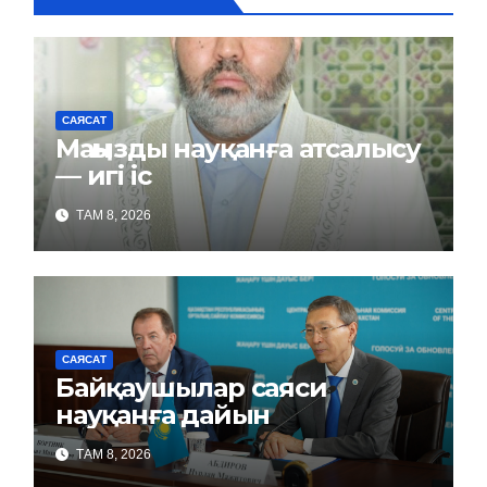
САЯСАТ
Маңызды науқанға атсалысу
— игі іс
ТАМ 8, 2026
САЯСАТ
Байқаушылар саяси
науқанға дайын
ТАМ 8, 2026