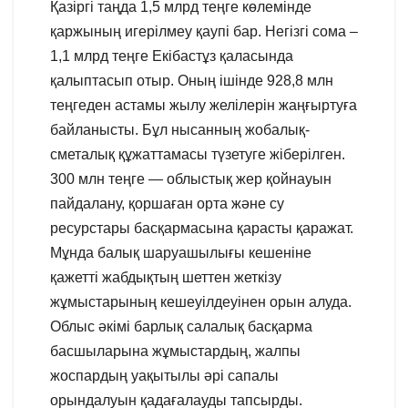
Қазіргі таңда 1,5 млрд теңге көлемінде
қаржының игерілмеу қаупі бар. Негізгі сома –
1,1 млрд теңге Екібастұз қаласында
қалыптасып отыр. Оның ішінде 928,8 млн
теңгеден астамы жылу желілерін жаңғыртуға
байланысты. Бұл нысанның жобалық-
сметалық құжаттамасы түзетуге жіберілген.
300 млн теңге — облыстық жер қойнауын
пайдалану, қоршаған орта және су
ресурстары басқармасына қарасты қаражат.
Мұнда балық шаруашылығы кешеніне
қажетті жабдықтың шеттен жеткізу
жұмыстарының кешеуілдеуінен орын алуда.
Облыс әкімі барлық салалық басқарма
басшыларына жұмыстардың, жалпы
жоспардың уақытылы әрі сапалы
орындалуын қадағалауды тапсырды.