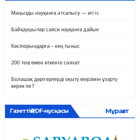
Маңызды науқанға атсалысу — игі іс
Байқаушылар саяси науқанға дайын
Кәсіпорындарға – кең тыныс
200 теңгемен өткенге саяхат
Болашақ дәрігерлерді оқыту мерзімін ұзарту
керек пе?
Мұрағат
Газеттің PDF-нұсқасы