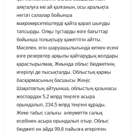
аяқталуға екі ай қалғанын, осы аралықта
негізгі салалар бойынша
макрокөрсеткіштерді қайта қарап шығуды
тапсырды. Олқы тұстарды өзге бағыттар
бойынша толықтыру қажеттігін айтты.
Мәселен, егін шаруашылығында кеткен есені
өзге резервтер арқылы қайтарудың жолдары
қарастырылмақ. Жиында облыс бюджетінің
игерілуі де пысықталды. Облыстық қаржы
басқармасының басшысы Жеңіс
Шақатовтың айтуынша, облыстың қазынасы
жоспардан 5,2 млрд теңгеге асыра
орындалып, 234,5 млрд теңгені құрады.
Жеке табыс салығы әлеуметтік салық
есебінен асыра орындалып отыр. Облыс
бюджеті он айда 99,6 пайызға игерілген.