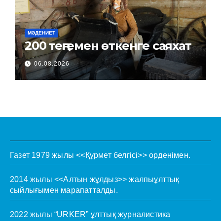
МӘДЕНИЕТ
200 теңгемен өткенге саяхат
06.08.2026
Газет 1979 жылы <<Құрмет белгісі>> орденімен.
2014 жылы <<Алтын жұлдыз>> жалпыұлттық
сыйлығымен марапатталды.
2022 жылы “URKER” ұлттық журналистика