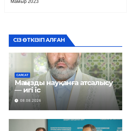
Мамыр 2023
СІЗ ӨТКІЗІП АЛҒАН
САЯСАТ
Маңызды науқанға атсалысу
— игі іс
08.08.2026