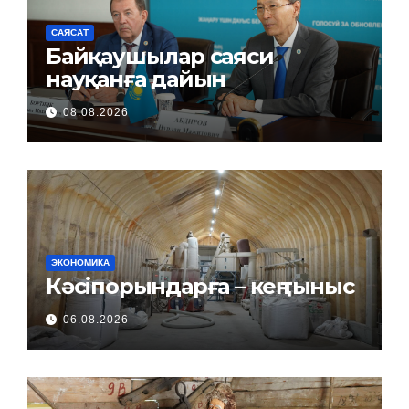
САЯСАТ
Байқаушылар саяси
науқанға дайын
08.08.2026
ЭКОНОМИКА
Кәсіпорындарға – кең тыныс
06.08.2026