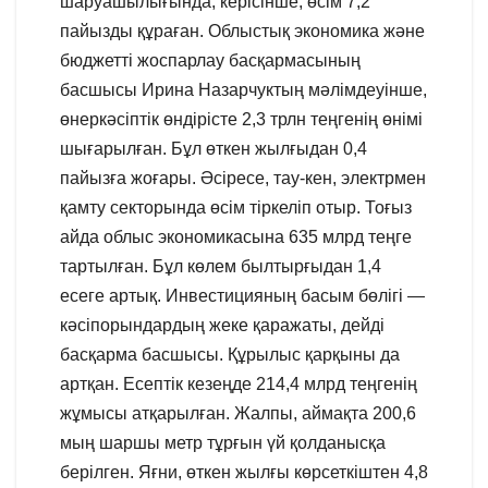
шаруашылығында, керісінше, өсім 7,2
пайызды құраған. Облыстық экономика және
бюджетті жоспарлау басқармасының
басшысы Ирина Назарчуктың мәлімдеуінше,
өнеркәсіптік өндірісте 2,3 трлн теңгенің өнімі
шығарылған. Бұл өткен жылғыдан 0,4
пайызға жоғары. Әсіресе, тау-кен, электрмен
қамту секторында өсім тіркеліп отыр. Тоғыз
айда облыс экономикасына 635 млрд теңге
тартылған. Бұл көлем былтырғыдан 1,4
есеге артық. Инвестицияның басым бөлігі —
кәсіпорындардың жеке қаражаты, дейді
басқарма басшысы. Құрылыс қарқыны да
артқан. Есептік кезеңде 214,4 млрд теңгенің
жұмысы атқарылған. Жалпы, аймақта 200,6
мың шаршы метр тұрғын үй қолданысқа
берілген. Яғни, өткен жылғы көрсеткіштен 4,8