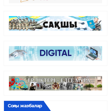
Соңғы жазбалар