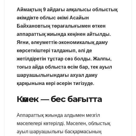
Аймақтың 9 айдағы аяқалысы облыстық
әкімдікте облыс әкімі Асайын
Байхановтың төрағалығымен өткен
аппараттық жиында кеңінен айтылды.
Яғни, әлеуметтік-экономикалық даму
көрсеткіштері талданып, әлі де
жетілдіретін тұстар сөз болды. Жалпы,
тоғыз айда облыста өсім бар, тек ауыл
шаруашылығындағы ахуал даму
қарқынына кері әсерін тигізуде.
Көмек — бес бағытта
Аппараттық жиында алдымен мезгіл
мәселелері көтерілді. Мәселен, облыстық
ауыл шаруашылығы басқармасының