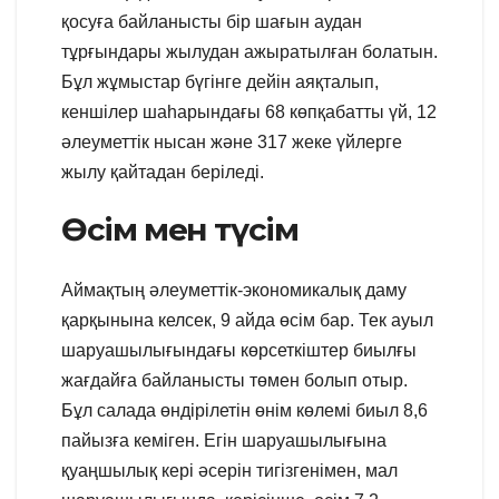
қосуға байланысты бір шағын аудан
тұрғындары жылудан ажыратылған болатын.
Бұл жұмыстар бүгінге дейін аяқталып,
кеншілер шаһарындағы 68 көпқабатты үй, 12
әлеуметтік нысан және 317 жеке үйлерге
жылу қайтадан беріледі.
Өсім мен түсім
Аймақтың әлеуметтік-экономикалық даму
қарқынына келсек, 9 айда өсім бар. Тек ауыл
шаруашылығындағы көрсеткіштер биылғы
жағдайға байланысты төмен болып отыр.
Бұл салада өндірілетін өнім көлемі биыл 8,6
пайызға кеміген. Егін шаруашылығына
қуаңшылық кері әсерін тигізгенімен, мал