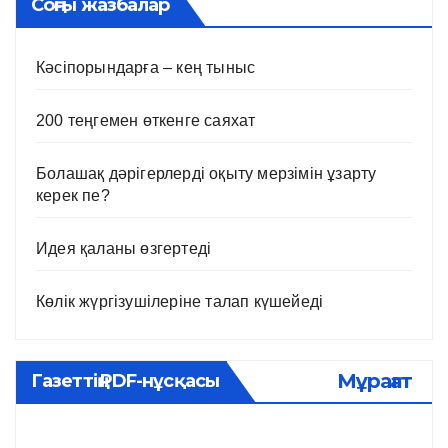
Соңғы жазбалар
Кәсіпорындарға – кең тыныс
200 теңгемен өткенге саяхат
Болашақ дәрігерлерді оқыту мерзімін ұзарту
керек пе?
Идея қаланы өзгертеді
Көлік жүргізушілеріне талап күшейеді
Мұрағат
Газеттің PDF-нұсқасы