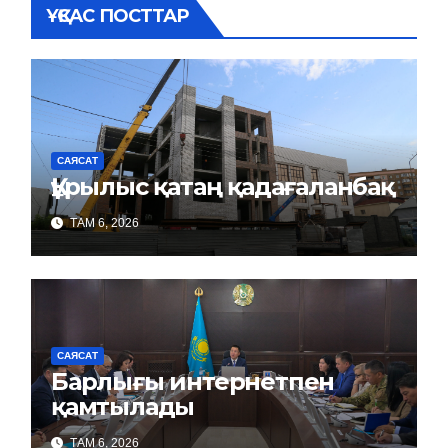
ҰҚСАС ПОСТТАР
САЯСАТ
Құрылыс қатаң қадағаланбақ
ТАМ 6, 2026
САЯСАТ
Барлығы интернетпен
қамтылады
ТАМ 6, 2026