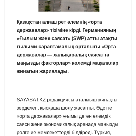
Қазақстан алғаш рет әлемнің «орта
державалар» тізіміне кірді.
Германияның
«Ғылым және саясат» (SWP) атты атақты
ғылыми-сараптамалық орталығы «Орта
державалар — халықаралық саясатта
маңызды факторлар» көлемді мақалалар
жинағын жариялады.
SAYASAT.KZ редакциясы аталмыш жинақты
зерделеп, қысқаша шолу жасапты. Әдетте
«орта державалар» ұғымы деген әлемдік
саяси және экономикалық аренада маңызды
рөлге ие мемлекеттерді білдіреді. Түркия,