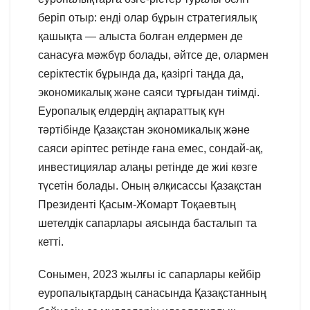
беріп отыр: енді олар бұрын стратегиялық
қашықта — алыста болған елдермен де
санасуға мәжбүр болады, әйтсе де, олармен
серіктестік бұрында да, қазіргі таңда да,
экономикалық және саяси тұрғыдан тиімді.
Еуропалық елдердің ақпараттық күн
тәртібінде Қазақстан экономикалық және
саяси әріптес ретінде ғана емес, сондай-ақ,
инвестициялар алаңы ретінде де жиі көзге
түсетін болады. Оның әлқисассы Қазақстан
Президенті Қасым-Жомарт Тоқаевтың
шетелдік сапарлары аясында басталып та
кетті.
Сонымен, 2023 жылғы іс сапарлары кейбір
еуропалықтардың санасында Қазақстанның