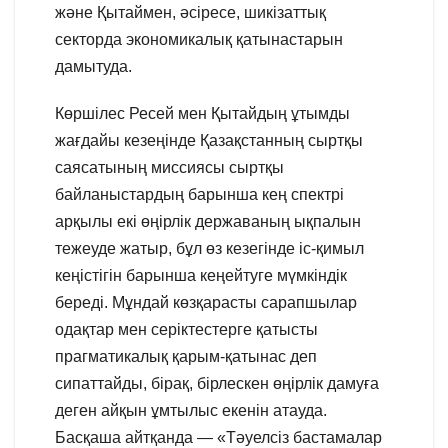
және Қытаймен, әсіресе, шикізаттық
секторда экономикалық қатынастарын
дамытуда.
Көршілес Ресей мен Қытайдың ұтымды
жағдайы кезеңінде Қазақстанның сыртқы
саясатының миссиясы сыртқы
байланыстардың барынша кең спектрі
арқылы екі өңірлік державаның ықпалын
тежеуде жатыр, бұл өз кезегінде іс-қимыл
кеңістігін барынша кеңейтуге мүмкіндік
береді. Мұндай көзқарасты сарапшылар
одақтар мен серіктестерге қатысты
прагматикалық қарым-қатынас деп
сипаттайды, бірақ, бірлескен өңірлік дамуға
деген айқын ұмтылыс екенін атауда.
Басқаша айтқанда — «Тәуелсіз бастамалар