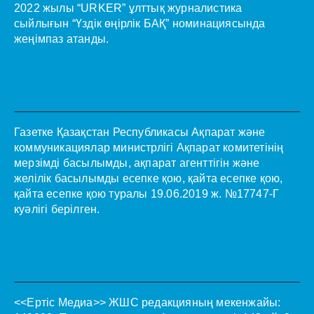
2022 жылы “URKER” ұлттық журналистика
сыйлығын “Үздік өңірлік БАҚ” номинациясында
жеңімпаз атанды.
Газетке Қазақстан Республикасы Ақпарат және
коммуникациялар министрлігі Ақпарат комитетінің
мерзімді басылымды, ақпарат агенттігін және
желілік басылымды есепке қою, қайта есепке қою,
қайта есепке қою туралы 19.06.2019 ж. №17747-Г
куәлігі берілген.
<<Ертіс Медиа>>
ЖШС редакцияның мекенжайы: