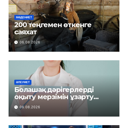
МӘДЕНИЕТ
200 теңгемен өткенге
саяхат
06.08.2026
ӘЛЕУМЕТ
Болашақ дәрігерлерді
оқыту мерзімін ұзарту
керек пе?
06.08.2026