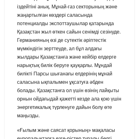
іздейтіні анық. Мұнай-газ секторының және
жаңартылған көздері саласында
потенциалды экспоттаушылар қатарында
Қазақстан жыл өткен сайын сенімді сезінуде.
Германияның өзі де сутектік әріптестік
мүмкіндігін зерттеуде, ал бұл алдағы
жылдары Қазақстанға және кейбір елдерге
нарықтық билік беруге қауқарлы. Мұндай
билікті Парсы шығанағы елдерінің мұнай
саласына ықпалымен ұқсатуға әбден
болады. Қазақстанға ол үшін өзінің лайқыты
орнын ойдағыдай қажетті кезде ала қою үшін
энергетикалық түрленуге дайын болу өте
маңызды.
«Ғылым және саясат қорының» мақаласы
еуропалықтарға өзге-рістер туралы белгі