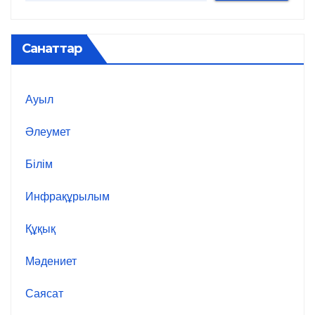
Санаттар
Ауыл
Әлеумет
Білім
Инфрақұрылым
Құқық
Мәдениет
Саясат