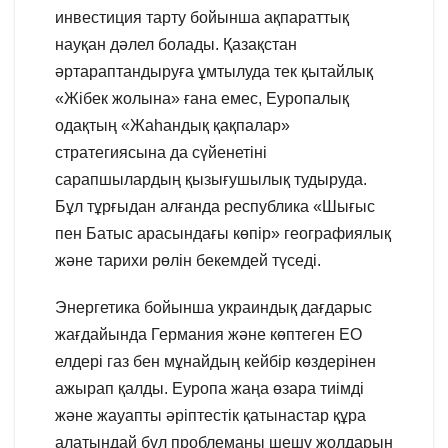
инвестиция тарту бойынша ақпараттық
науқан дәлел болады. Қазақстан
әртараптандыруға ұмтылуда тек қытайлық
«Жібек жолына» ғана емес, Еуропалық
одақтың «Жаһандық қақпалар»
стратегиясына да сүйенетіні
сарапшылардың қызығушылық тудыруда.
Бұл тұрғыдан алғанда республика «Шығыс
пен Батыс арасындағы көпір» географиялық
және тарихи рөлін бекемдей түседі.
Энергетика бойынша украиндық дағдарыс
жағдайында Германия және көптеген ЕО
елдері газ бен мұнайдың кейбір көздерінен
ажырап қалды. Еуропа жаңа өзара тиімді
және жауапты әріптестік қатынастар құра
алатындай бұл проблеманы шешу жолдарын