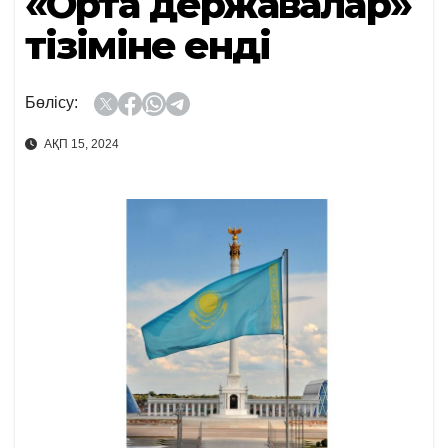
«Орта державалар»
тізіміне енді
Бөлісу:
АҚП 15, 2024