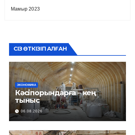
Мамыр 2023
СІЗ ӨТКІЗІП АЛҒАН
ЭКОНОМИКА
Кәсіпорындарға – кең
тыныс
06.08.2026