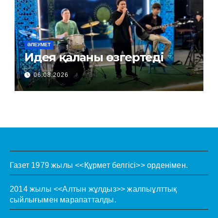
ӘЛЕУМЕТ
Идея қаланы өзгертеді
06.08.2026
Газет 1979 жылы <<Құрмет белгісі>> орденімен.
2014 жылы <<Алтын жұлдыз>> жалпыұлттық
сыйлығымен марапатталды.