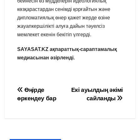
бейнесін өз мүдделерін идеологиялық
көзқарастардан сенімді қорғайтын және
дипломатиялық өнер қажет жерде өзіне
жауапкершілікті алуға дайын тәуелсіз
мемлекет екенін бекітіп үлгерді.
SAYASAT.KZ ақпараттық-сараптамалық
медиасынан әзірленді.
Навигация
Өңірде
Екі ауылдың әкімі
өркендеу бар
сайланды
по
записям