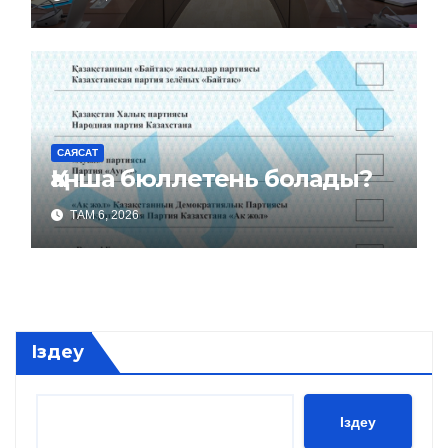
САЯСАТ
Қанша бюллетень болады?
ТАМ 6, 2026
Іздеу
Іздеу