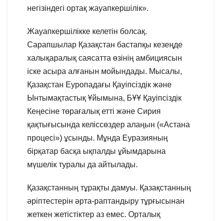
негізіндегі ортақ жауапкершілік».
Жауапкершілікке келетін болсақ.
Сарапшылар Қазақстан бастапқы кезеңде
халықаралық саясатта өзінің амбициясын
іске асыра алғанын мойындады. Мысалы,
Қазақстан Еуропадағы Қауіпсіздік және
Ынтымақтастық Ұйымына, БҰҰ Қауіпсіздік
Кеңесіне төрағалық етті және Сирия
қақтығысында келіссөздер алаңын («Астана
процесі») ұсынды. Мұнда Еуразияның
бірқатар басқа ықпалды ұйымдарына
мүшелік туралы да айтылады.
Қазақстанның тұрақты дамуы. Қазақстанның
әріптестерін әрта-раптандыру тұрғысынан
жеткен жетістіктер аз емес. Орталық