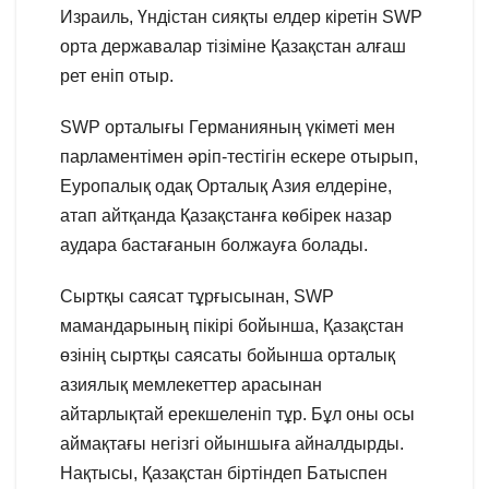
Израиль, Үндістан сияқты елдер кіретін SWP
орта державалар тізіміне Қазақстан алғаш
рет еніп отыр.
SWP орталығы Германияның үкіметі мен
парламентімен әріп-тестігін ескере отырып,
Еуропалық одақ Орталық Азия елдеріне,
атап айтқанда Қазақстанға көбірек назар
аудара бастағанын болжауға болады.
Сыртқы саясат тұрғысынан, SWP
мамандарының пікірі бойынша, Қазақстан
өзінің сыртқы саясаты бойынша орталық
азиялық мемлекеттер арасынан
айтарлықтай ерекшеленіп тұр. Бұл оны осы
аймақтағы негізгі ойыншыға айналдырды.
Нақтысы, Қазақстан біртіндеп Батыспен