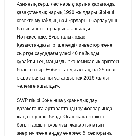
Азияның көршілес нарықтарына қарағанда
қазақстандық нарық 1990 жылдары бірінші
кезекте мұнайдың бай қорларын барлау үшін
батыс инвесторларына ашылды.
Нәтижесінде, Еуропалық одақ
Қазақстандағы ірі шетелдік инвестор және
сыртқы саудадағы үлесі 40 пайызды
құрайтын ең маңызды экономикалық әріптесі
болып отыр. Өзбекстанды алсақ, ол 25 жыл
оқшау саясатты ұстанды, тек 2016 жылы
«әлемге ашылды».
SWP пікірі бойынша украиндық дау
Қазақстанға әртараптандыру жоспарында
жаңа серпіліс берді. Оған жаңа көліктік
бағыттардың құрылуы, жаңартылатын
энергия және өңдеу өнеркәсібі секторына