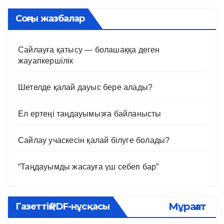
Соңғы жазбалар
Сайлауға қатысу — болашаққа деген
жауапкершілік
Шетелде қалай дауыс бере алады?
Ел ертеңі таңдауымызға байланысты
Сайлау учаскесін қалай білуге болады?
“Таңдауымды жасауға үш себеп бар”
Мұрағат
Газеттің PDF-нұсқасы