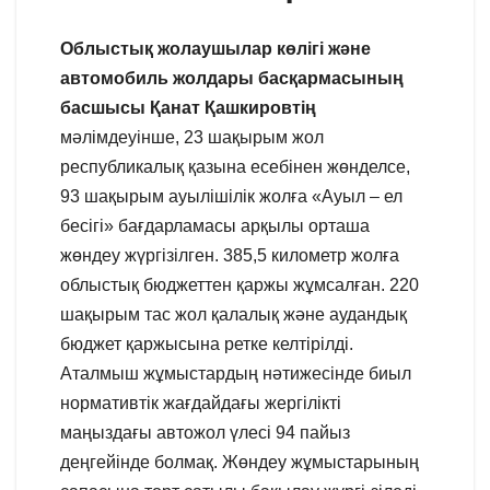
Облыстық жолаушылар көлігі және
автомобиль жолдары басқармасының
басшысы Қанат Қашкировтің
мәлімдеуінше, 23 шақырым жол
республикалық қазына есебінен жөнделсе,
93 шақырым ауылішілік жолға «Ауыл – ел
бесігі» бағдарламасы арқылы орташа
жөндеу жүргізілген. 385,5 километр жолға
облыстық бюджеттен қаржы жұмсалған. 220
шақырым тас жол қалалық және аудандық
бюджет қаржысына ретке келтірілді.
Аталмыш жұмыстардың нәтижесінде биыл
нормативтік жағдайдағы жергілікті
маңыздағы автожол үлесі 94 пайыз
деңгейінде болмақ. Жөндеу жұмыстарының