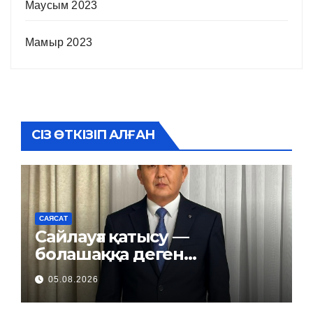
Маусым 2023
Мамыр 2023
СІЗ ӨТКІЗІП АЛҒАН
САЯСАТ
Сайлауға қатысу —
болашаққа деген
жауапкершілік
05.08.2026