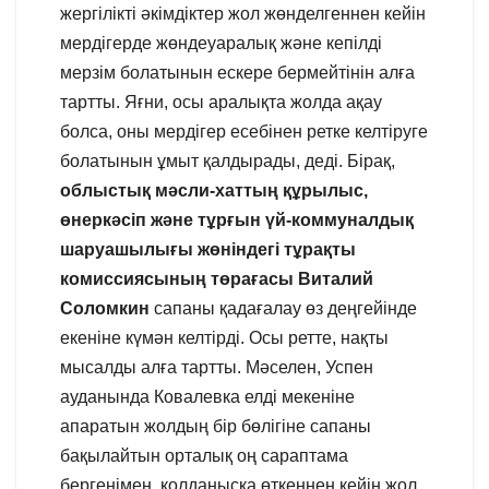
жергілікті әкімдіктер жол жөнделгеннен кейін
мердігерде жөндеуаралық және кепілді
мерзім болатынын ескере бермейтінін алға
тартты. Яғни, осы аралықта жолда ақау
болса, оны мердігер есебінен ретке келтіруге
болатынын ұмыт қалдырады, деді. Бірақ,
облыстық мәсли-хаттың құрылыс,
өнеркәсіп және тұрғын үй-коммуналдық
шаруашылығы жөніндегі тұрақты
комиссиясының төрағасы Виталий
Соломкин
сапаны қадағалау өз деңгейінде
екеніне күмән келтірді. Осы ретте, нақты
мысалды алға тартты. Мәселен, Успен
ауданында Ковалевка елді мекеніне
апаратын жолдың бір бөлігіне сапаны
бақылайтын орталық оң сараптама
бергенімен, қолданысқа өткеннен кейін жол