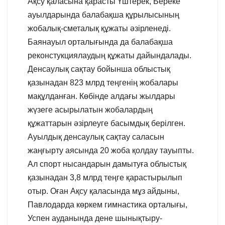
Ақсу қаласына қарасты Үштерек, Береке
ауылдарында балабақша құрылысының
жобалық-сметалық құжаты әзірленеді.
Баянауыл орталығында да балабақша
реконстукциялаудың құжаты дайындалады.
Денсаулық сақтау бойынша облыстық
қазынадан 823 млрд теңгенің жобалары
мақұлданған. Көбінде алдағы жылдары
жүзеге асырылатын жобалардың
құжаттарын әзірлеуге басымдық берілген.
Ауылдық денсаулық сақтау саласын
жаңғырту аясында 20 жоба қолдау тауыпты.
Ал спорт нысандарын дамытуға облыстық
қазынадан 3,8 млрд теңге қарастырылып
отыр. Оған Ақсу қаласында мұз айдыны,
Павлодарда көркем гимнастика орталығы,
Успен ауданында дене шынықтыру-