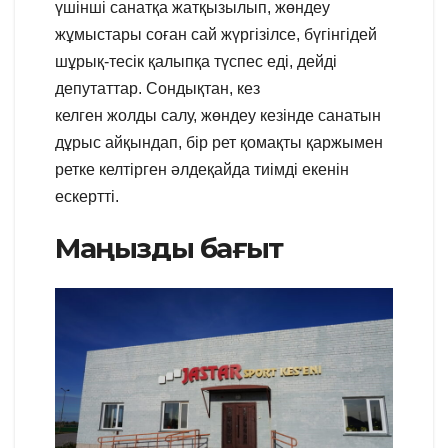
үшінші санатқа жатқызылып, жөндеу
жұмыстары соған сай жүргізілсе, бүгінгідей
шұрық-тесік қалыпқа түспес еді, дейді
депутаттар. Сондықтан, кез
келген жолды салу, жөндеу кезінде санатын
дұрыс айқындап, бір рет қомақты қаржымен
ретке келтірген әлдеқайда тиімді екенін
ескертті.
Маңызды бағыт