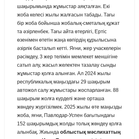
шақырымында жұмыстар аяқталған. Екі
жоба келесі жылы жалғасын табады. Тағы
бір жоба бойынша жобалық-сметалық құжат
та әзірленбек. Тағы айта өтерлігі, Ертіс
өзенімен өтетін жаңа көпірдің құрылысына
әзірлік басталып кетті. Яғни, жер учаскелерін
рәсімдеу, 3 жер телімін мемлекет меншігіне
сатып алу, жасыл желектен тазалау сынды
жұмыстар қолға алынған. Ал 2024 жылы
республикалық маңыздағы 29 шақырым
автожол салу жұмыстары жоспарланған. 88
шақырым жолға күрделі және орташа
жөндеу жүргізілмек. 2025 жылы өте маңызды
жоба, яғни, Павлодар-Успен бағытындағы
152 шақырымдық жолды толық жөндеу қолға
алынбақ. Жиында
облыстық мәслихаттың