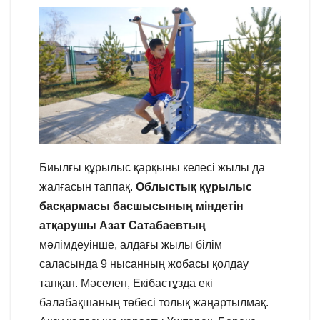
Биылғы құрылыс қарқыны келесі жылы да
жалғасын таппақ.
Облыстық құрылыс
басқармасы басшысының міндетін
атқарушы Азат Сатабаевтың
мәлімдеуінше, алдағы жылы білім
саласында 9 нысанның жобасы қолдау
тапқан. Мәселен, Екібастұзда екі
балабақшаның төбесі толық жаңартылмақ.