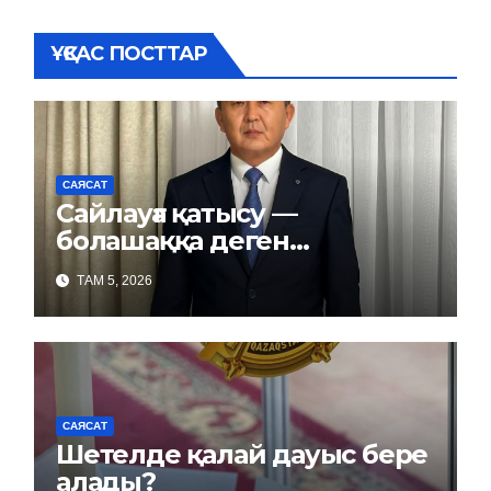
ҰҚСАС ПОСТТАР
САЯСАТ
Сайлауға қатысу —
болашаққа деген
жауапкершілік
ТАМ 5, 2026
САЯСАТ
Шетелде қалай дауыс бере
алады?