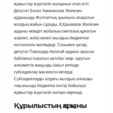
жұмыстар жүргізіліп жатқанын атап өтті.
Депутат Болат Аманжолов Железин
ауданында Жолтаптық ауылына апаратын
жолдың жайын сұрады. Қ.Қашкиров Железин
ауданы әкімдігі жобалық-сметалық құжатын
әзірлеп, жоба келесі жылдың бюджетіне
енгізілгенін мәлімдеді. Сонымен қатар,
депутат Павлодар-Ақтоғай ауданы арасын
байланыстыратын автобус мар- шрутын
әлеуметтік маңызды бағыт ретінде
субсидиялау мәселесін көтерді.
Субсидиялауды алдағы жылдың алғашқы
тоқсанында бюджетке енгізу бойынша
жұмыстар жүргізіліп жатқан көрінеді.
Құрылыстың қарқыны