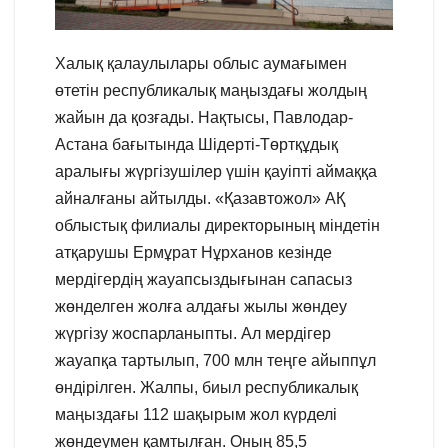
Халық қалаулылары облыс аумағымен
өтетін республикалық маңыздағы жолдың
жайын да қозғады. Нақтысы, Павлодар-
Астана бағытында Шідерті-Төртқұдық
аралығы жүргізушілер үшін қауіпті аймаққа
айналғаны айтылды. «Қазавтожол» АҚ
облыстық филиалы директорының міндетін
атқарушы Ермұрат Нұрханов кезінде
мердігердің жауапсыздығынан сапасыз
жөнделген жолға алдағы жылы жөндеу
жүргізу жоспарланыпты. Ал мердігер
жауапқа тартылып, 700 млн теңге айыппұл
өндірілген. Жалпы, биыл республикалық
маңыздағы 112 шақырым жол күрделі
жөндеумен қамтылған. Оның 85,5