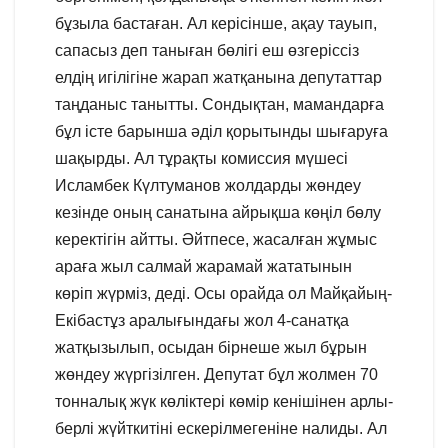
бұзыла бастаған. Ал керісінше, ақау тауып,
сапасыз деп таныған бөлігі еш өзгеріссіз
елдің игілігіне жарап жатқанына депутаттар
таңданыс танытты. Сондықтан, мамандарға
бұл істе барынша әділ қорытынды шығаруға
шақырды. Ал тұрақты комиссия мүшесі
Исламбек Күлтуманов жолдарды жөндеу
кезінде оның санатына айрықша көңіл бөлу
керектігін айтты. Әйтпесе, жасалған жұмыс
араға жыл салмай жарамай жататынын
көріп жүрміз, деді. Осы орайда ол Майқайың-
Екібастұз аралығындағы жол 4-санатқа
жатқызылып, осыдан бірнеше жыл бұрын
жөндеу жүргізілген. Депутат бұл жолмен 70
тонналық жүк көліктері көмір кенішінен арлы-
берлі жүйткитіні ескерілмегеніне налиды. Ал