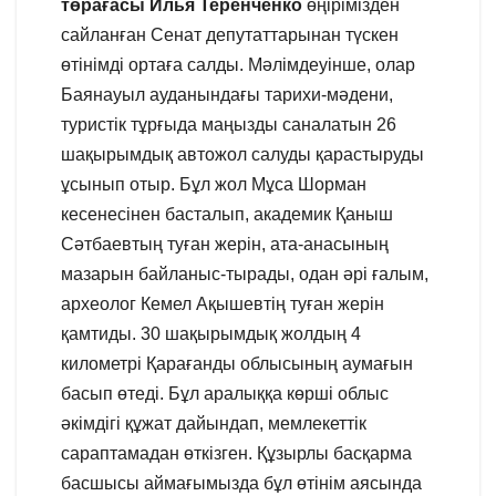
төрағасы Илья Теренченко
өңірімізден
сайланған Сенат депутаттарынан түскен
өтінімді ортаға салды. Мәлімдеуінше, олар
Баянауыл ауданындағы тарихи-мәдени,
туристік тұрғыда маңызды саналатын 26
шақырымдық автожол салуды қарастыруды
ұсынып отыр. Бұл жол Мұса Шорман
кесенесінен басталып, академик Қаныш
Сәтбаевтың туған жерін, ата-анасының
мазарын байланыс-тырады, одан әрі ғалым,
археолог Кемел Ақышевтің туған жерін
қамтиды. 30 шақырымдық жолдың 4
километрі Қарағанды облысының аумағын
басып өтеді. Бұл аралыққа көрші облыс
әкімдігі құжат дайындап, мемлекеттік
сараптамадан өткізген. Құзырлы басқарма
басшысы аймағымызда бұл өтінім аясында