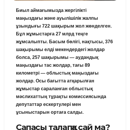
Биыл аймағымызда жергілікті
маңыздағы және ауылішілік жалпы
ұзындығы 722 шақырым жол жөнделген.
Бұл жұмыстарға 27 млрд теңге
жұмсалыпты. Басым бөлігі, нақтысы, 376
шақырымы елді мекендердегі жолдар
болса, 257 шақырымы — аудандық
маңыздағы тас жолдар, тағы 89
километрі — облыстық маңыздағы
жолдар. Осы бағытта атқарылған
жұмыстар сараланған облыстық
мәслихаттың тұрақты комиссиясында
депутаттар ескертулері мен
ұсыныстарын ортаға салды.
Сапасы талапқа сай ма?