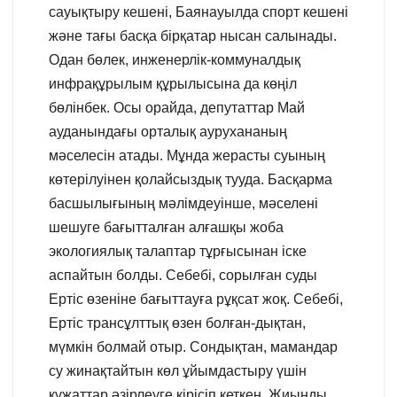
сауықтыру кешені, Баянауылда спорт кешені
және тағы басқа бірқатар нысан салынады.
Одан бөлек, инженерлік-коммуналдық
инфрақұрылым құрылысына да көңіл
бөлінбек. Осы орайда, депутаттар Май
ауданындағы орталық аурухананың
мәселесін атады. Мұнда жерасты суының
көтерілуінен қолайсыздық тууда. Басқарма
басшылығының мәлімдеуінше, мәселені
шешуге бағытталған алғашқы жоба
экологиялық талаптар тұрғысынан іске
аспайтын болды. Себебі, сорылған суды
Ертіс өзеніне бағыттауға рұқсат жоқ. Себебі,
Ертіс трансұлттық өзен болған-дықтан,
мүмкін болмай отыр. Сондықтан, мамандар
су жинақтайтын көл ұйымдастыру үшін
құжаттар әзірлеуге кірісіп кеткен. Жиынды