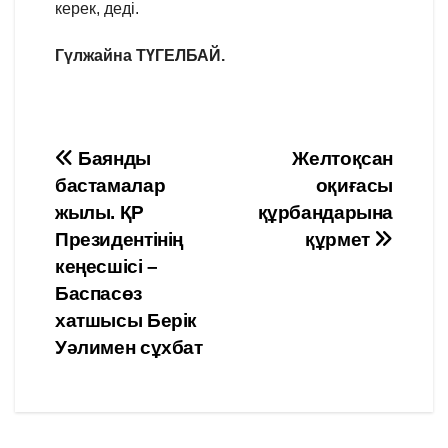
керек, деді.
Гүлжайна ТҮГЕЛБАЙ.
Навигация
Баянды
Желтоқсан
бастамалар
оқиғасы
по
жылы. ҚР
құрбандарына
записям
Президентінің
құрмет
кеңесшісі –
Баспасөз
хатшысы Берік
Уәлимен сұхбат