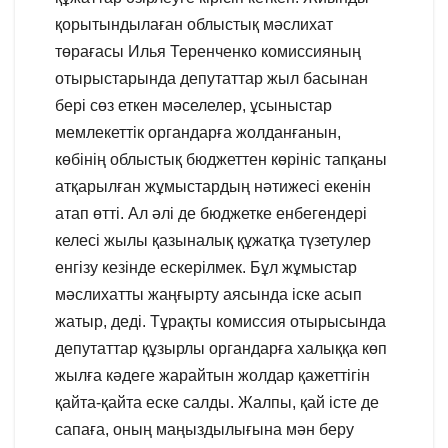
қорытындылаған облыстық мәслихат
төрағасы Илья Теренченко комиссияның
отырыстарында депутаттар жыл басынан
бері сөз еткен мәселелер, ұсыныстар
мемлекеттік органдарға жолданғанын,
көбінің облыстық бюджеттен көрініс тапқаны
атқарылған жұмыстардың нәтижесі екенін
атап өтті. Ал әлі де бюджетке енбегендері
келесі жылы қазыналық құжатқа түзетулер
енгізу кезінде ескерілмек. Бұл жұмыстар
мәслихатты жаңғырту аясында іске асып
жатыр, деді. Тұрақты комиссия отырысында
депутаттар құзырлы органдарға халыққа көп
жылға кәдеге жарайтын жолдар қажеттігін
қайта-қайта еске салды. Жалпы, қай істе де
сапаға, оның маңыздылығына мән беру