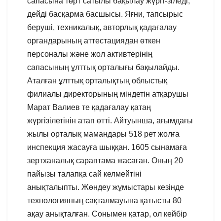
сапасына төрт сатылы бақылау жүргі-зіледі,
дейді басқарма басшысы. Яғни, тапсырыс
беруші, техникалық, авторлық қадағалау
органдарының аттестациядан өткен
персоналы және жол активтерінің
сапасының ұлттық орталығы бақылайды.
Аталған ұлттық орталықтың облыстық
филиалы директорының міндетін атқарушы
Марат Валиев те қадағалау қатаң
жүргізілетінін атап өтті. Айтуынша, ағымдағы
жылы орталық мамандары 518 рет жолға
инспекция жасауға шыққан. 1605 сынамаға
зертханалық сараптама жасаған. Оның 20
пайызы талапқа сай келмейтіні
анықталыпты. Жөндеу жұмыстары кезінде
технологияның сақталмауына қатысты 80
ақау анықталған. Сонымен қатар, ол кейбір