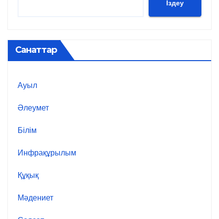
Іздеу
Санаттар
Ауыл
Әлеумет
Білім
Инфрақұрылым
Құқық
Мәдениет