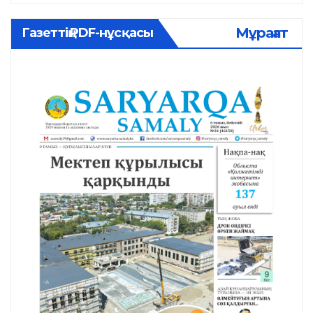
Мұрағат
Газеттің PDF-нұсқасы