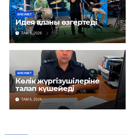
ӘЛЕУМЕТ
Идея қаланы өзгертеді
ТАМ 6, 2026
ӘЛЕУМЕТ
Көлік жүргізушілеріне
талап күшейеді
ТАМ 6, 2026