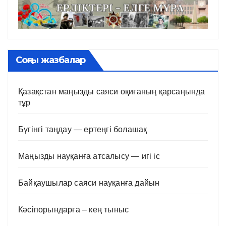
Соңғы жазбалар
Қазақстан маңызды саяси оқиғаның қарсаңында
тұр
Бүгінгі таңдау — ертеңгі болашақ
Маңызды науқанға атсалысу — игі іс
Байқаушылар саяси науқанға дайын
Кәсіпорындарға – кең тыныс