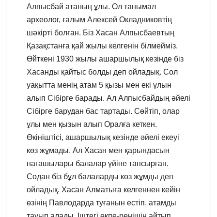
Алпысбай атаның ұлы. Ол танымал
археолог, ғалым Алексей Окладниковтің
шәкірті болған. Біз Хасан Алпысбаевтың
Қазақстанға қай жылы келгенін білмейміз.
Өйткені 1930 жылы ашаршылық кезінде біз
Хасанды қайтыс болды деп ойладық. Сол
уақытта менің атам 5 қызы мен екі ұлын
алып Сібірге барады. Ал Алпысбайдың әйелі
Сібірге барудан бас тартады. Сөйтіп, олар
ұлы мен қызын алып Оралға кеткен.
Өкініштісі, ашаршылық кезінде әйелі екеуі
көз жұмады. Ал Хасан мен қарындасын
нағашылары балалар үйіне тапсырған.
Содан біз бұл балаларды көз жұмды деп
ойладық. Хасан Алматыға келгеннен кейін
өзінің Павлодарда туғанын естіп, атамды
тауып алады. Іштегі өкпе-ренішін айтып