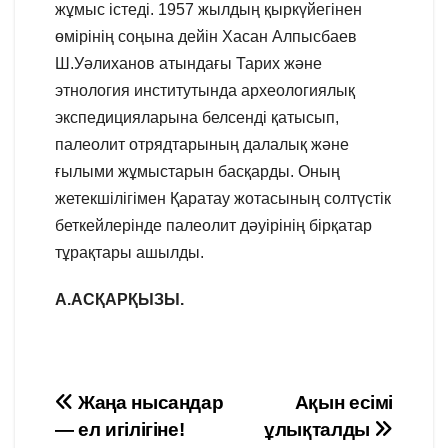
жұмыс істеді. 1957 жылдың қыркүйегінен
өмірінің соңына дейін Хасан Алпысбаев
Ш.Уәлиханов атындағы Тарих және
этнология институтында археологиялық
экспедицияларына белсенді қатысып,
палеолит отрядтарының далалық және
ғылыми жұмыстарын басқарды. Оның
жетекшілігімен Қаратау жотасының солтүстік
беткейлерінде палеолит дәуірінің бірқатар
тұрақтары ашылды.
А.АСҚАРҚЫЗЫ.
Навигация
Жаңа нысандар
Ақын есімі
— ел игілігіне!
ұлықталды