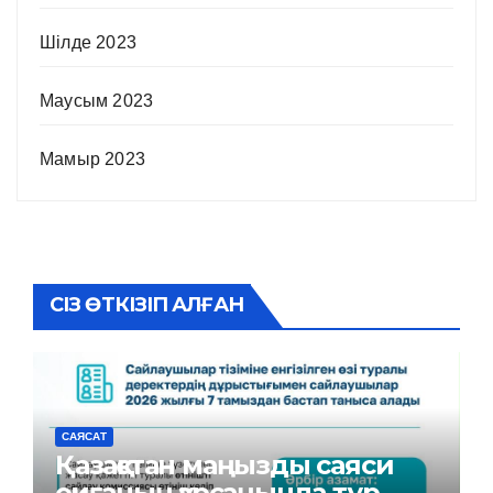
Шілде 2023
Маусым 2023
Мамыр 2023
СІЗ ӨТКІЗІП АЛҒАН
САЯСАТ
Қазақстан маңызды саяси
оқиғаның қарсаңында тұр