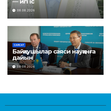
— игі іс
08.08.2026
САЯСАТ
Байқаушылар саяси науқанға
дайын
08.08.2026