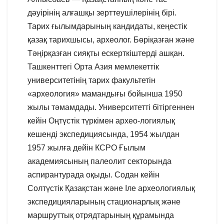
дәуірінің алғашқы зерттеушілерінің бірі.
Тарих ғылымдарының кандидаты, кеңестік
қазақ тарихшысы, археолог. Бөріқазған және
Тәңірқазған сияқты ескерткіштерді ашқан.
Ташкенттегі Орта Азия мемлекеттік
университетінің тарих факультетін
«археология» мамандығы бойынша 1950
жылы тәмамдады. Университетті бітіргеннен
кейін Оңтүстік түркімен архео-логиялық
кешенді экспедициясында, 1954 жылдан
1957 жылға дейін КСРО Ғылым
академиясының палеолит секторында
аспирантурада оқыды. Содан кейін
Солтүстік Қазақстан және Іле археологиялық
экспедицияларының стационарлық және
маршруттық отрядтарының құрамында