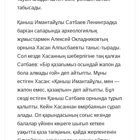
табысады.
Қаныш Имантайұлы Сәтбаев Ленинградқа
барған сапарында археологиялық
жұмыстармен Алексей Окладниковтың
орнына Хасан Алпысбаевты таныс-тырады.
Сол кезде Хасанның шеберлігіне таң қалған
Сәтбаев: «Бір қазағымыз осындай жапон да
бола алмады ғой» деп айтыпты. Мұны
естіген Хасан: «Қаныш Имантайұлы, мен —
жапон емес, қазақпын» деп айтыпты. Бұл
сөзді естіген Қаныш Сәтбаев орнында тұрып
қалыпты. Кейін Хасаннан өмірбаянын сұрап
алады. Ол қарындасының соғыс кезінде
балалар үйінен көшеге шығып кеткен
уақытта қаза тапқанын, қайда жерленгенін