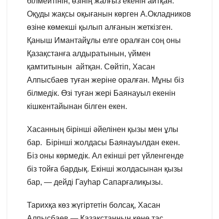
білмейтінін, өзінің жалғыз екенін айтқан.
Оқуды жақсы оқығанын көрген А.Окладников
өзіне көмекші қылып алғанын жеткізген.
Қаныш Имантайұлы елге оралған соң оны
Қазақстанға алдыратынын, үймен
қамтитынын айтқан. Сөйтіп, Хасан
Алпысбаев туған жеріне оралған. Мұны біз
білмедік. Өзі туған жері Баянауыл екенін
кішкентайынан білген екен.
Хасанның бірінші әйелінен қызы мен ұлы
бар. Бірінші жолдасы Баянауылдан екен.
Біз оны көрмедік. Ал екінші рет үйленгенде
біз тойға бардық. Екінші жолдасынан қызы
бар, — дейді Гауһар Сапарғалиқызы.
Тарихқа көз жүгіртетін болсақ, Хасан
Алпысбаев — Қазақстанның көне тас