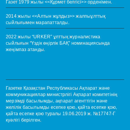
Газет 1979 жылы <<Құрмет белгісі>> орденімен.
2014 жылы <<Алтын жұлдыз>> жалпыұлттық
сыйлығымен марапатталды.
2022 жылы “URKER” ұлттық журналистика
сыйлығын “Үздік өңірлік БАҚ” номинациясында
жеңімпаз атанды.
Газетке Қазақстан Республикасы Ақпарат және
коммуникациялар министрлігі Ақпарат комитетінің
мерзімді басылымды, ақпарат агенттігін және
желілік басылымды есепке қою, қайта есепке қою,
қайта есепке қою туралы 19.06.2019 ж. №17747-Г
куәлігі берілген.