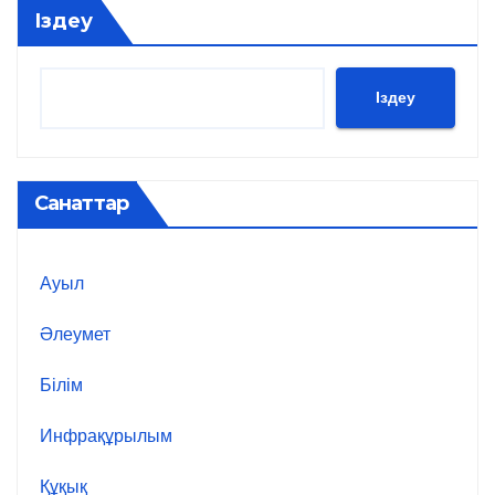
Іздеу
Іздеу
Санаттар
Ауыл
Әлеумет
Білім
Инфрақұрылым
Құқық