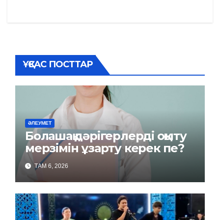
по
записям
ҰҚСАС ПОСТТАР
ӘЛЕУМЕТ
Болашақ дәрігерлерді оқыту
мерзімін ұзарту керек пе?
ТАМ 6, 2026