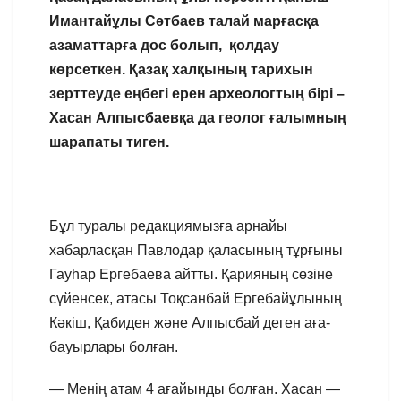
Имантайұлы Сәтбаев талай марғасқа
азаматтарға дос болып, қолдау
көрсеткен. Қазақ халқының тарихын
зерт
теуде еңбегі ерен археологтың бірі –
Хасан Алпысбаевқа да геолог ғалымның
шарапаты тиген.
Бұл туралы редакциямызға арнайы
хабарласқан Павлодар қаласының тұрғыны
Гауһар Ергебаева айтты. Қарияның сөзіне
сүйенсек, атасы Тоқсанбай Ергебайұлының
Кәкіш, Қабиден және Алпысбай деген аға-
бауырлары болған.
— Менің атам 4 ағайынды болған. Хасан —