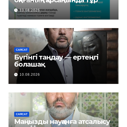
10.08.2026
САЯСАТ
Бүгінгі таңдау — ертеңгі
болашақ
10.08.2026
САЯСАТ
Маңызды науқанға атсалысу