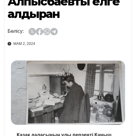
Алпысбаевты елге
алдырған
Бөлісу:
МАМ 2, 2024
Қазақ даласының ұлы перзенті Қаныш