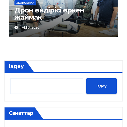
ЭКОНОМИКА
Дрон өндірісі өркен
жаймақ
ТАМ 6, 2026
Іздеу
Іздеу
Санаттар