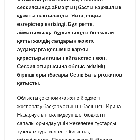
сессиясында аймақтың басты қаржылық
құжаты нақтыланды. Яғни, соңғы
өзгерістер енгізілді. Бұл ретте,
аймағымызда бұрын-соңды болмаған
қатты желдің салдарын жоюға
аудандарға қосымша қаржы
қарастырылғанын айта кеткен жөн.
Сессия отырысына облыс әкімінің
бірінші орынбасары Серік Батырғожинов
қатысты.
Облыстық экономика және бюджетті
жоспарлау басқармасының басшысы Ирина
Назарчуктың мәлімдеуінше, бюджетті
сапалы орындау үшін жекелеген тұстарды
түзетуге тура келген. Облыстық