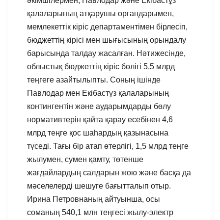
әкімшілермен, Павлодар және Екібастұз
қалаларының атқарушы органдарымен,
мемлекеттік кіріс департаментімен бірлесіп,
бюджеттің кірісі мен шығысының орындалу
барысында талдау жасалған. Нәтижесінде,
облыстық бюджеттің кіріс бөлігі 5,5 млрд
теңгеге азайтылыпты. Соның ішінде
Павлодар мен Екібастұз қалаларының
контингентін және аударымдарды бөлу
нормативтерін қайта қарау есебінен 4,6
млрд теңге қос шаһардың қазынасына
түседі. Тағы бір атап өтерлігі, 1,5 млрд теңге
жылумен, сумен қамту, төтенше
жағдайлардың салдарын жою және басқа да
мәселелерді шешуге бағытталып отыр.
Ирина Петровнаның айтуынша, осы
соманың 540,1 млн теңгесі жылу-электр