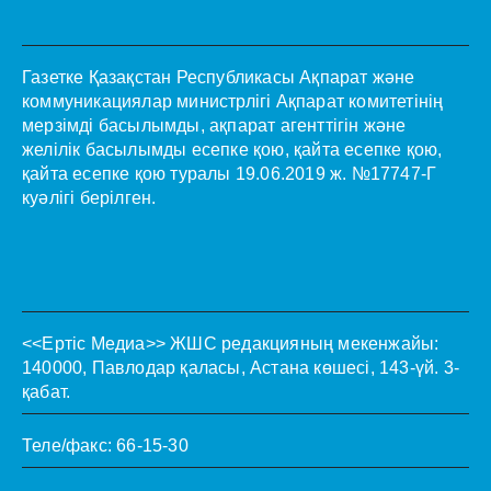
Газетке Қазақстан Республикасы Ақпарат және
коммуникациялар министрлігі Ақпарат комитетінің
мерзімді басылымды, ақпарат агенттігін және
желілік басылымды есепке қою, қайта есепке қою,
қайта есепке қою туралы 19.06.2019 ж. №17747-Г
куәлігі берілген.
<<Ертіс Медиа>>
ЖШС редакцияның мекенжайы:
140000, Павлодар қаласы, Астана көшесі, 143-үй. 3-
қабат.
Теле/факс: 66-15-30