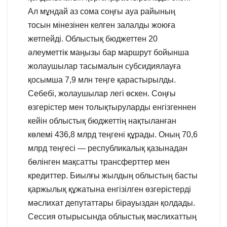
Ал мұндай аз сома соңғы ауа райының
тосын мінезінен келген залалды жоюға
жетпейді. Облыстық бюджеттен 20
әлеуметтік маңызы бар маршрут бойынша
жолаушылар тасымалын субсидиялауға
қосымша 7,9 млн теңге қарастырылды.
Себебі, жолаушылар легі өскен. Соңғы
өзгерістер мен толықтыруларды енгізгеннен
кейін облыстық бюджеттің нақтыланған
көлемі 436,8 млрд теңгені құрады. Оның 70,6
млрд теңгесі — республикалық қазынадан
бөлінген мақсатты трансферттер мен
кредиттер. Биылғы жылдың облыстың басты
қаржылық құжатына енгізілген өзгерістерді
мәслихат депутаттары бірауыздан қолдады.
Сессия отырысында облыстық мәслихаттың