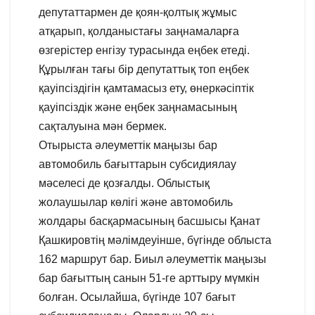
депутаттармен де қоян-қолтық жұмыс
атқарып, қолданыстағы заңнамаларға
өзгерістер енгізу турасында еңбек етеді.
Құрылған тағы бір депутаттық топ еңбек
қауіпсіздігін қамтамасыз ету, өнеркәсіптік
қауіпсіздік және еңбек заңнамасының
сақталуына мән бермек.
Отырыста әлеуметтік маңызы бар
автомобиль бағыттарын субсидиялау
мәселесі де қозғалды. Облыстық
жолаушылар көлігі және автомобиль
жолдары басқармасының басшысы Қанат
Қашкировтің мәлімдеуінше, бүгінде облыста
162 маршрут бар. Биыл әлеуметтік маңызы
бар бағыттың санын 51-ге арттыру мүмкін
болған. Осылайша, бүгінде 107 бағыт