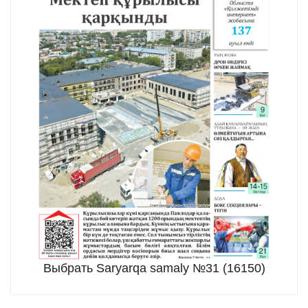
Выбрать Saryarqa samaly №31 (16150)