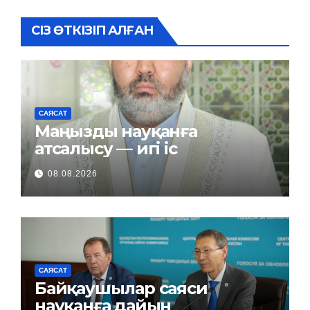
СІЗ ӨТКІЗІП АЛҒАН
САЯСАТ
Маңызды науқанға
атсалысу — игі іс
08.08.2026
САЯСАТ
Байқаушылар саяси
науқанға дайын