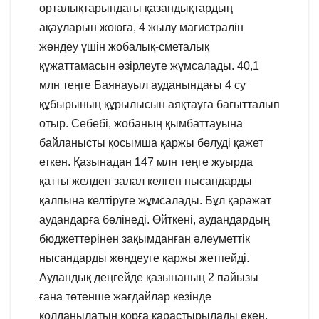
орталықтарындағы қазандықтардың
ақауларын жоюға, 4 жылу магистралін
жөндеу үшін жобалық-сметалық
құжаттамасын әзірлеуге жұмсалады. 40,1
млн теңге Баянауыл ауданындағы 4 су
құбырының құрылысын аяқтауға бағытталып
отыр. Себебі, жобаның қымбаттауына
байланысты қосымша қаржы бөлуді қажет
еткен. Қазынадан 147 млн теңге жуырда
қатты желден залал келген нысандарды
қалпына келтіруге жұмсалады. Бұл қаражат
аудандарға бөлінеді. Өйткені, аудандардың
бюджеттерінен зақымданған әлеуметтік
нысандарды жөндеуге қаржы жетпейді.
Аудандық деңгейде қазынаның 2 пайызы
ғана төтенше жағдайлар кезінде
қолданылатын қорға қарастырылады екен.