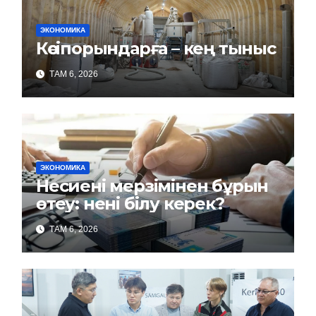
ЭКОНОМИКА
Кәсіпорындарға – кең тыныс
ТАМ 6, 2026
ЭКОНОМИКА
Несиені мерзімінен бұрын
өтеу: нені білу керек?
ТАМ 6, 2026