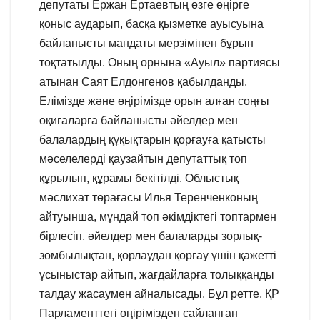
депутаты Ержан Ертаевтың өзге өңірге
қоныс аударып, басқа қызметке ауысуына
байланысты мандаты мерзімінен бұрын
тоқтатылды. Оның орнына «Ауыл» партиясы
атынан Саят Елдонгенов қабылданды.
Елімізде және өңірімізде орын алған соңғы
оқиғаларға байланысты әйелдер мен
балалардың құқықтарын қорғауға қатысты
мәселелерді қаузайтын депутаттық топ
құрылып, құрамы бекітілді. Облыстық
мәслихат төрағасы Илья Теренченконың
айтуынша, мұндай топ әкімдіктегі топтармен
бірлесіп, әйелдер мен балаларды зорлық-
зомбылықтан, қорлаудан қорғау үшін қажетті
ұсыныстар айтып, жағдайларға толыққанды
талдау жасаумен айналысады. Бұл ретте, ҚР
Парламенттегі өңірімізден сайланған