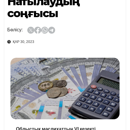
Нақтылаудың
соңғысы
Бөлісу:
ҚАР 30, 2023
Облыстық мәслихаттың VI кезекті