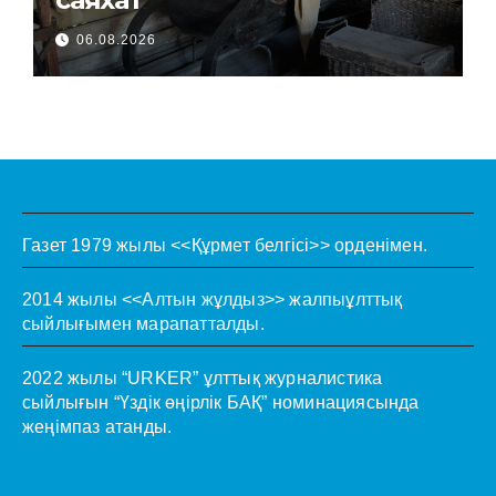
06.08.2026
Газет 1979 жылы <<Құрмет белгісі>> орденімен.
2014 жылы <<Алтын жұлдыз>> жалпыұлттық
сыйлығымен марапатталды.
2022 жылы “URKER” ұлттық журналистика
сыйлығын “Үздік өңірлік БАҚ” номинациясында
жеңімпаз атанды.