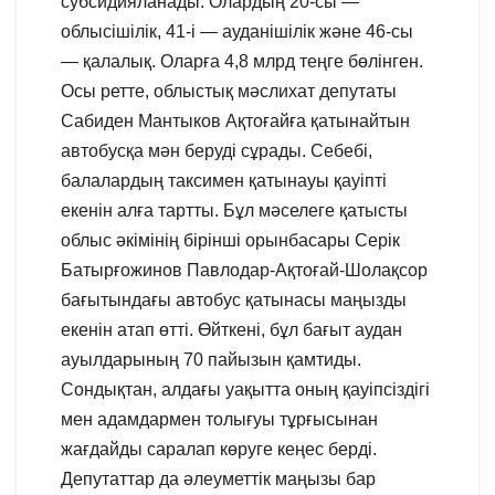
субсидияланады. Олардың 20-сы —
облысішілік, 41-і — ауданішілік және 46-сы
— қалалық. Оларға 4,8 млрд теңге бөлінген.
Осы ретте, облыстық мәслихат депутаты
Сабиден Мантыков Ақтоғайға қатынайтын
автобусқа мән беруді сұрады. Себебі,
балалардың таксимен қатынауы қауіпті
екенін алға тартты. Бұл мәселеге қатысты
облыс әкімінің бірінші орынбасары Серік
Батырғожинов Павлодар-Ақтоғай-Шолақсор
бағытындағы автобус қатынасы маңызды
екенін атап өтті. Өйткені, бұл бағыт аудан
ауылдарының 70 пайызын қамтиды.
Сондықтан, алдағы уақытта оның қауіпсіздігі
мен адамдармен толығуы тұрғысынан
жағдайды саралап көруге кеңес берді.
Депутаттар да әлеуметтік маңызы бар