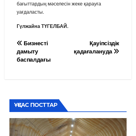
бағыттардың мәселесін жеке қарауға
уағдаласты.
Гүлжайна ТҮГЕЛБАЙ.
Навигация
Бизнесті
Қауіпсіздік
дамыту
қадағалануда
по
баспалдағы
записям
ҰҚСАС ПОСТТАР