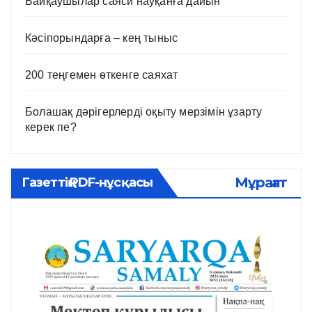
Байқаушылар саяси науқанға дайын
Кәсіпорындарға – кең тыныс
200 теңгемен өткенге саяхат
Болашақ дәрігерлерді оқыту мерзімін ұзарту
керек пе?
Мұрағат
Газеттің PDF-нұсқасы