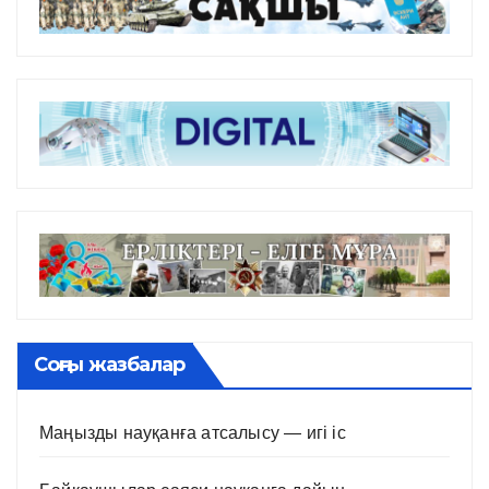
Соңғы жазбалар
Маңызды науқанға атсалысу — игі іс