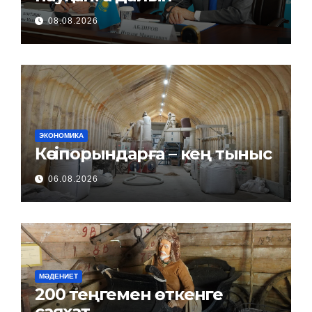
08.08.2026
ЭКОНОМИКА
Кәсіпорындарға – кең тыныс
06.08.2026
МӘДЕНИЕТ
200 теңгемен өткенге
саяхат