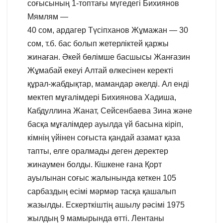
соғысының 1-топтағы мүгедегі Бихиянов
Мямлям —
40 сом, ардагер Түсіпханов Жұмажан — 30
сом, т.б. бас болып жетерліктей қаржы
жинаған. Әкей бөлімше басшысы Жанғазин
Жұмабай екеуі Алтай өлкесінен керекті
құрал-жабдықтар, мамандар әкелді. Ал енді
мектеп мұғалімдері Бихиянова Хадиша,
Кабдуллина Жанат, Сейсенбаева Зина және
басқа мұғалімдер ауылда үй басына кіріп,
кімнің үйінен соғыста қандай азамат қаза
тапты, елге оралмады деген деректер
жинаумен болды. Кішкене ғана Қорт
ауылынан соғыс жалынында кеткен 105
сарбаздың есімі мәрмәр тасқа қашалып
жазылды. Ескерткіштің ашылу рәсімі 1975
жылдың 9 мамырында өтті. Лентаны