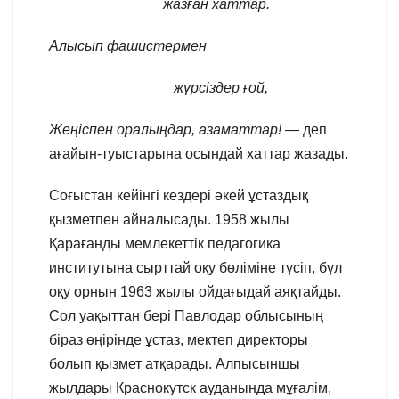
жазған хаттар.
Алысып фашистермен
жүрсіздер ғой,
Жеңіспен оралыңдар, азаматтар!
— деп
ағайын-туыстарына осындай хаттар жазады.
Соғыстан кейінгі кездері әкей ұстаздық
қызметпен айналысады. 1958 жылы
Қарағанды мемлекеттік педагогика
институтына сырттай оқу бөліміне түсіп, бұл
оқу орнын 1963 жылы ойдағыдай аяқтайды.
Сол уақыттан бері Павлодар облысының
біраз өңірінде ұстаз, мектеп директоры
болып қызмет атқарады. Алпысыншы
жылдары Краснокутск ауданында мұғалім,