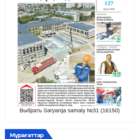
Выбрать Saryarqa samaly №31 (16150)
Мұрағаттар