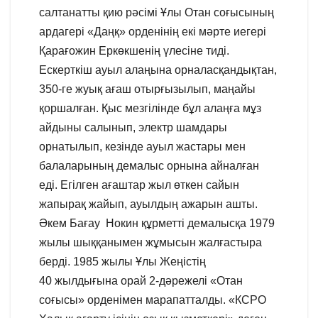
салтанатты қию рәсімі Ұлы Отан соғысының
ардагері «Даңқ» орденінің екі мәрте иегері
Қарағожин Еркөкшенің үлесіне тиді.
Ескерткіш ауыл алаңына орналасқандықтан,
350-ге жуық ағаш отырғызылып, маңайы
қоршалған. Қыс мезгілінде бұл алаңға мұз
айдыны салынып, электр шамдары
орнатылып, кезінде ауыл жастары мен
балаларының демалыс орнына айналған
еді. Егілген ағаштар жыл өткен сайын
жапырақ жайып, ауылдың ажарын ашты.
Әкем Бағау Нокин құрметті демалысқа 1979
жылы шыққанымен жұмысын жалғастыра
берді. 1985 жылы Ұлы Жеңістің
40 жылдығына орай 2-дәрежелі «Отан
соғысы» орденімен марапатталды. «КСРО