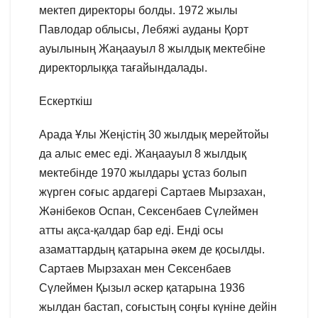
мектеп директоры болды. 1972 жылы
Павлодар облысы, Лебяжі ауданы Қорт
ауылының Жаңаауыл 8 жылдық мектебіне
директорлыққа тағайындалады.
Ескерткіш
Арада Ұлы Жеңістің 30 жылдық мерейтойы
да алыс емес еді. Жаңаауыл 8 жылдық
мектебінде 1970 жылдары ұстаз болып
жүрген соғыс ардагері Сартаев Мырзахан,
Жәнібеков Оспан, Сексенбаев Сүлеймен
атты ақса-қалдар бар еді. Енді осы
азаматтардың қатарына әкем де қосылды.
Сартаев Мырзахан мен Сексенбаев
Сүлеймен Қызыл әскер қатарына 1936
жылдан бастап, соғыстың соңғы күніне дейін