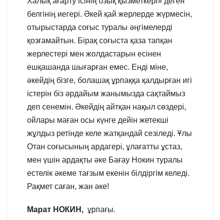
Халық ағарту ісінің озық қызметкері» деген
белгінің иегері. Әкей қай жерлерде жүрмесін,
отырыстарда соғыс туралы әңгімелерді
қозғамайтын. Бірақ соғыста қаза тапқан
жерлестері мен жолдастарын есінен
ешқашанда шығарған емес. Енді міне,
әкейдің бізге, болашақ ұрпаққа қалдырған игі
істерін біз әрдайым жанымызда сақтаймыз
деп сенемін. Әкейдің айтқан нақыл сөздері,
ойлары маған осы күнге дейін жетекші
жұлдыз ретінде келе жатқандай сезіледі. Ұлы
Отан соғысының ардагері, ұлағатты ұстаз,
мен үшін ардақты әке Бағау Нокин туралы
естелік әкеме тағзым екенін білдіргім келеді.
Рақмет саған, жан әке!
Марат НОКИН,
ұрпағы.