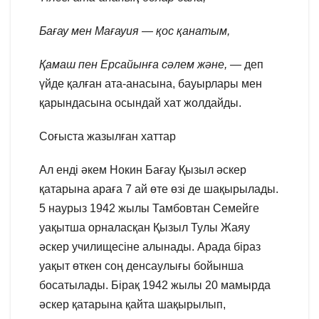
Бағау мен Мағауия — қос қанатым,
Қамаш пен Ерсайынға сәлем және, —
деп
үйде қалған ата-анасына, бауырлары мен
қарындасына осындай хат жолдайды.
Соғыста жазылған хаттар
Ал енді әкем Нокин Бағау Қызыл әскер
қатарына араға 7 ай өте өзі де шақырылады.
5 наурыз 1942 жылы Тамбовтан Семейге
уақытша орналасқан Қызыл Тулы Жаяу
әскер училищесіне алынады. Арада біраз
уақыт өткен соң денсаулығы бойынша
босатылады. Бірақ 1942 жылы 20 мамырда
әскер қатарына қайта шақырылып,