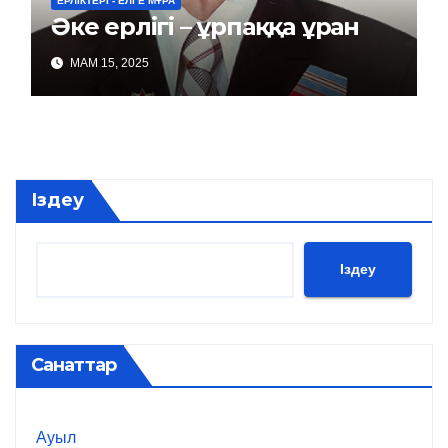
ЕРЛІКТЕРІ - ЕЛГЕ МҰРА
Әке ерлігі – ұрпаққа ұран
МАМ 15, 2025
Іздеу
Іздеу
Санаттар
Ауыл