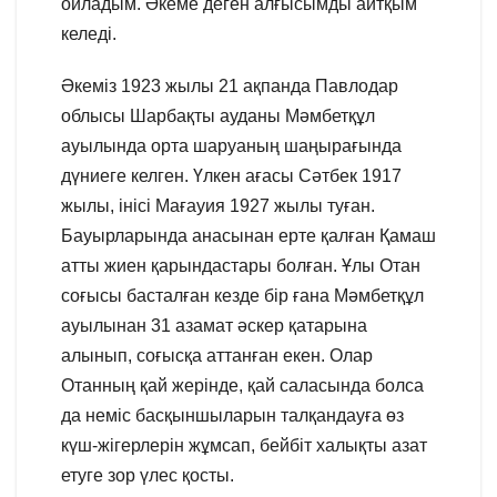
ойладым. Әкеме деген алғысымды айтқым
келеді.
Әкеміз 1923 жылы 21 ақпанда Павлодар
облысы Шарбақты ауданы Мәмбетқұл
ауылында орта шаруаның шаңырағында
дүниеге келген. Үлкен ағасы Сәтбек 1917
жылы, інісі Мағауия 1927 жылы туған.
Бауырларында анасынан ерте қалған Қамаш
атты жиен қарындастары болған. Ұлы Отан
соғысы басталған кезде бір ғана Мәмбетқұл
ауылынан 31 азамат әскер қатарына
алынып, соғысқа аттанған екен. Олар
Отанның қай жерінде, қай саласында болса
да неміс басқыншыларын талқандауға өз
күш-жігерлерін жұмсап, бейбіт халықты азат
етуге зор үлес қосты.