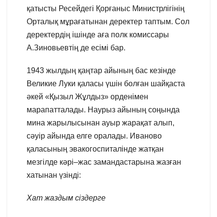
қатысты Ресейдегі Қорғаныс Министрлігінің
Орталық мұрағатынан деректер таптым. Сол
деректердің ішінде аға полк комиссары
А.Зиновьевтің де есімі бар.
1943 жылдың қаңтар айының бас кезінде
Великие Луки қаласы үшін болған шайқаста
әкей «Қызыл Жұлдыз» орденімен
марапатталады. Наурыз айының соңында
мина жарылысынан ауыр жарақат алып,
сәуір айында елге оралады. Иваново
қаласының эвакогоспиталінде жатқан
мезгілде кәрі–жас замандастарына жазған
хатынан үзінді:
Хат жаздым сіздерге