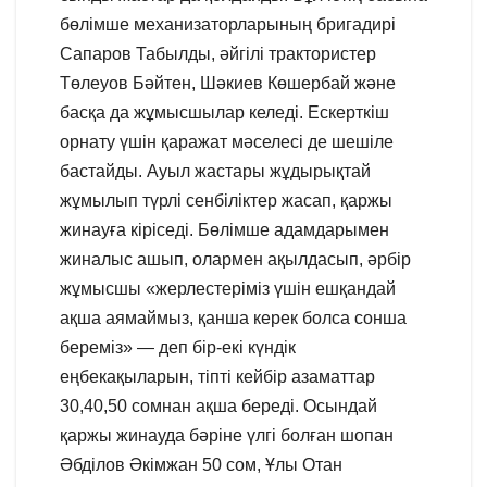
бөлімше механизаторларының бригадирі
Сапаров Табылды, әйгілі трактористер
Төлеуов Бәйтен, Шәкиев Көшербай және
басқа да жұмысшылар келеді. Ескерткіш
орнату үшін қаражат мәселесі де шешіле
бастайды. Ауыл жастары жұдырықтай
жұмылып түрлі сенбіліктер жасап, қаржы
жинауға кіріседі. Бөлімше адамдарымен
жиналыс ашып, олармен ақылдасып, әрбір
жұмысшы «жерлестеріміз үшін ешқандай
ақша аямаймыз, қанша керек болса сонша
береміз» — деп бір-екі күндік
еңбекақыларын, тіпті кейбір азаматтар
30,40,50 сомнан ақша береді. Осындай
қаржы жинауда бәріне үлгі болған шопан
Әбділов Әкімжан 50 сом, Ұлы Отан