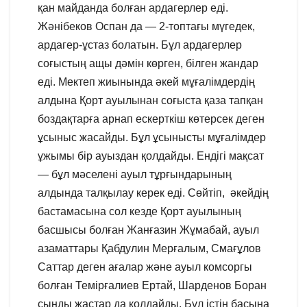
қан майданда болған ардагерлер еді.
Жәнібеков Оспан да — 2-топтағы мүгедек,
ардагер-ұстаз болатын. Бұл ардагерлер
соғыстың ащы дәмін көрген, білген жандар
еді. Мектеп жиынында әкей мұғалімдердің
алдына Қорт ауылынан соғыста қаза тапқан
боздақтарға арнап ескерткіш көтерсек деген
ұсыныс жасайды. Бұл ұсынысты мұғалімдер
ұжымы бір ауыздан қолдайды. Ендігі мақсат
— бұл мәселені ауыл тұрғындарының
алдында талқылау керек еді. Сөйтіп, әкейдің
бастамасына сол кезде Қорт ауылының
басшысы болған Жанғазин Жұмабай, ауыл
азаматтары Қабдулин Мерғалым, Смағұлов
Саттар деген ағалар және ауыл комсоргы
болған Темірғалиев Ертай, Шарденов Боран
сынды жастар да қолдайды. Бұл істің басына