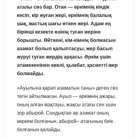
аталы сөз бар. Отан — әркімнің кіндік
кесіп, кір жуған жері, әркімнің балалық
шақ, жастық шағы өткен жері. Адам ең
бірінші кезекте өзінің туған жеріне
борышты. Өйткені, кім-кімнің болмасын
азамат болып қалыптасуы, жер басып
жүруі туған жердің арқасы. Әркім үшін
атамекенінен киелі, қымбат, қасиетті жер
болмайды.
«Ауылына қарап азаматын таны» деген сөз
тегін айтылмаған. Ауыл — әркімнің ажары,
оның алған мақтауы, жақсы атағы сен үшін
зор абырой. Сондықтан әр азамат оның
көркем болғанын, абырой– атағының биік
болғанын қалайды.