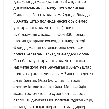
Қазақстанда жасақталған 238-атқыштар
дивизиясының 830-атқыштар полкімен
Смоленск бағытындағы майданда болады.
830-атқыштар полкінде нәсілі орыс емес
ұлттар арасында үгітшілік (полит-
рук) қызметін атқарады. Сол 830-полкта
партия қатарына коменданттыққа өтеді.
Әкейдің жазған естеліктеріне сүйенсек,
полкта көптеген басқа ұлт өкілдері болған.
Осы басқа ұлттар арасында үгіт-насихат
қызметін жүргізуге баулыған 830-атқыштар
полкының аға комиссары А.Зиновьев деген
адам болған. Әкей бұл адамның есімін
ерекше ілтипатпен атайды. Мен әкейдің
жазған естеліктеріне сүйене отыра, осы
аталмыш дивизия мен полктың тұрған жері,
соғысқа қатысқан жерлері, командирлеріне