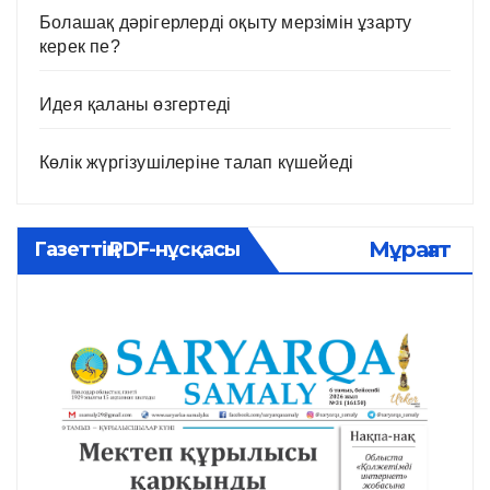
Болашақ дәрігерлерді оқыту мерзімін ұзарту
керек пе?
Идея қаланы өзгертеді
Көлік жүргізушілеріне талап күшейеді
Мұрағат
Газеттің PDF-нұсқасы