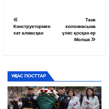
Навигация
Танк
Конструктормен
колоннасына
по
хат алмасқан
үлес қосқан ер
записям
Молша
ҰҚСАС ПОСТТАР