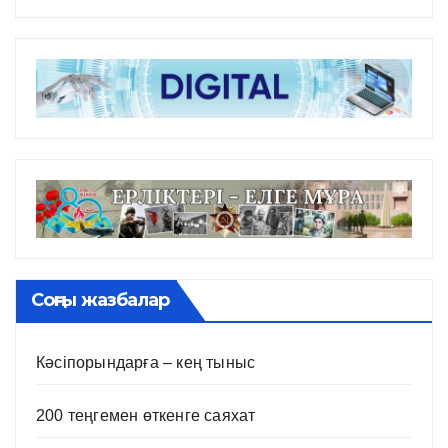
Соңғы жазбалар
Кәсіпорындарға – кең тыныс
200 теңгемен өткенге саяхат