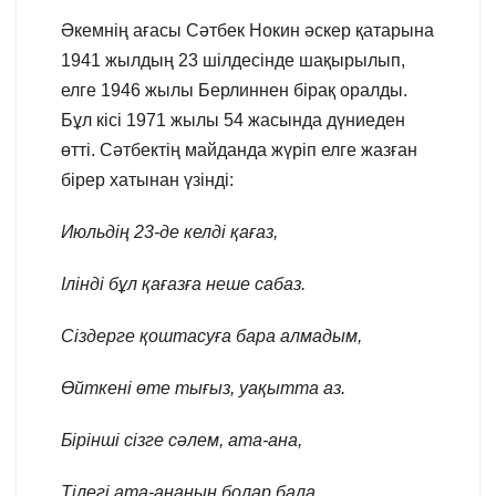
Әкемнің ағасы Сәтбек Нокин әскер қатарына
1941 жылдың 23 шілдесінде шақырылып,
елге 1946 жылы Берлиннен бірақ оралды.
Бұл кісі 1971 жылы 54 жасында дүниеден
өтті. Сәтбектің майданда жүріп елге жазған
бірер хатынан үзінді:
Июльдің 23-де келді қағаз,
Ілінді бұл қағазға неше сабаз.
Сіздерге қоштасуға бара алмадым,
Өйткені өте тығыз, уақытта аз.
Бірінші сізге сәлем, ата-ана,
Тілегі ата-ананың болар бала,