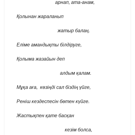
арнап, ата-анам,
Қолынан жараланып
жатыр балаң.
Еліме амандықты білдіруге,
Қолыма жазайын деп
алдым қалам.
Мұқа аға, көзіңді сал біздің үйге,
Реніш кездеспесін бөтен күйге.
Жастықпен қате басқан
кезім болса,