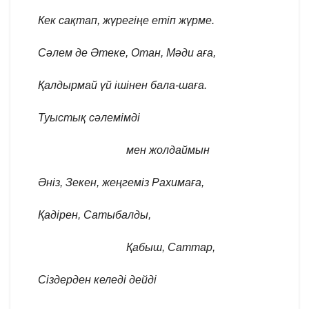
Кек сақтап, жүрегіңе етіп жүрме.
Сәлем де Әтеке, Отан, Мәди аға,
Қалдырмай үй ішінен бала-шаға.
Туыстық сәлемімді
мен жолдаймын
Әніз, Зекен, жеңгеміз Рахимаға,
Қадірен, Сатыбалды,
Қабыш, Саттар,
Сіздерден келеді дейді