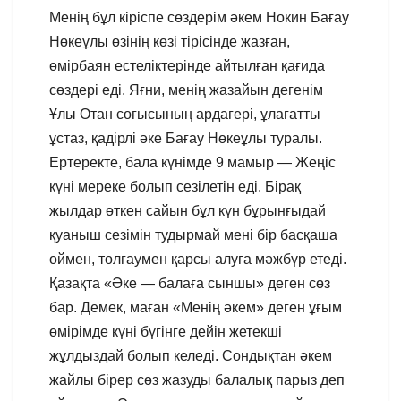
Менің бұл кіріспе сөздерім әкем Нокин Бағау
Нөкеұлы өзінің көзі тірісінде жазған,
өмірбаян естеліктерінде айтылған қағида
сөздері еді. Яғни, менің жазайын дегенім
Ұлы Отан соғысының ардагері, ұлағатты
ұстаз, қадірлі әке Бағау Нөкеұлы туралы.
Ертеректе, бала күнімде 9 мамыр — Жеңіс
күні мереке болып сезілетін еді. Бірақ
жылдар өткен сайын бұл күн бұрынғыдай
қуаныш сезімін тудырмай мені бір басқаша
оймен, толғаумен қарсы алуға мәжбүр етеді.
Қазақта «Әке — балаға сыншы» деген сөз
бар. Демек, маған «Менің әкем» деген ұғым
өмірімде күні бүгінге дейін жетекші
жұлдыздай болып келеді. Сондықтан әкем
жайлы бірер сөз жазуды балалық парыз деп