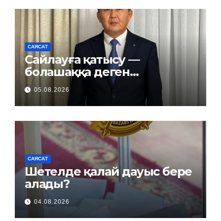
САЯСАТ
Сайлауға қатысу —
болашаққа деген
жауапкершілік
05.08.2026
САЯСАТ
Шетелде қалай дауыс бере
алады?
04.08.2026