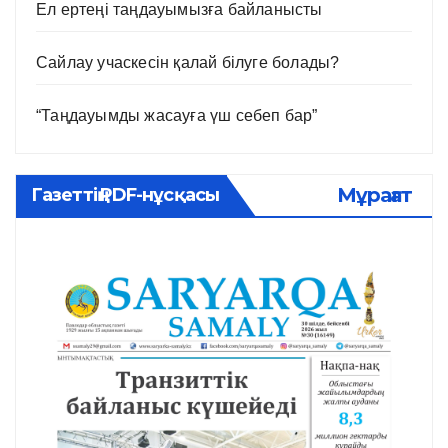
Ел ертеңі таңдауымызға байланысты
Сайлау учаскесін қалай білуге болады?
“Таңдауымды жасауға үш себеп бар”
Мұрағат
Газеттің PDF-нұсқасы