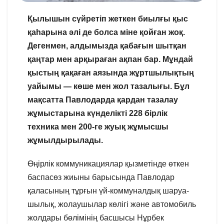
Қылышын сүйретіп жеткен биылғы қыс
қаһарына әлі де болса міне қойған жоқ.
Дегенмен, алдымызда қабағын шытқан
қаңтар мен арқыраған ақпан бар. Мұндай
қыстың қақаған аязында жұртшылықтың
уайымы — көше мен жол тазалығы. Бұл
мақсатта Павлодарда қардан тазалау
жұмыстарына күнделікті 228 бірлік
техника мен 200-ге жуық жұмысшы
жұмылдырылады.
Өңірлік коммуникациялар қызметінде өткен
баспасөз жиыны барысында Павлодар
қаласының тұрғын үй-коммуналдық шаруа-
шылық, жолаушылар көлігі және автомобиль
жолдары бөлімінің басшысы Нұрбек