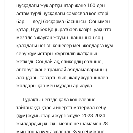
нұсқадағы жүк артқыштар және 100-ден
астам түрлі нұсқадағы самосвал көліктері
бар, — деді басқарма басшысы. Сонымен
қатар, Нұрбек Қоңыратбаев қазіргі уақытта
мезгілсіз жауған жауын-шашыннан соң
қаладағы негізгі көшелер мен жолдарға құм
себу жұмыстары жүргізіліп жатқанын
жеткізді. Сондай-ақ, спикердің сөзінше,
автобус және трамвай аялдамаларының
алаңдары тазартылып, жаяу жүргіншілер
жолдары қар мен мұздан арылуда.
— Тұрақты негізде қала көшелеріне
тайғанаққа қарсы инертті материал себу
(құм) жұмыстары жүргізілуде. 2023-2024
жылдардың қысқы мезгіліне шамамен 28
мың тонна құм әзірленді. Құм себу және