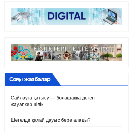
Соңғы жазбалар
Сайлауға қатысу — болашаққа деген
жауапкершілік
Шетелде қалай дауыс бере алады?