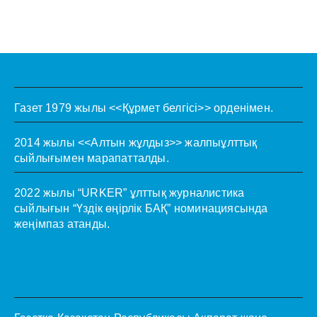
Газет 1979 жылы <<Құрмет белгісі>> орденімен.
2014 жылы <<Алтын жұлдыз>> жалпыұлттық
сыйлығымен марапатталды.
2022 жылы “URKER” ұлттық журналистика
сыйлығын “Үздік өңірлік БАҚ” номинациясында
жеңімпаз атанды.