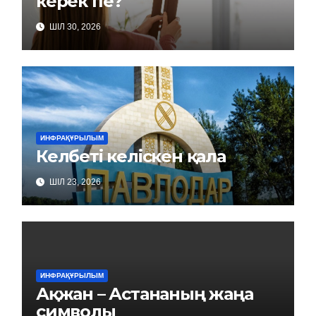
керек пе?
ШІЛ 30, 2026
ИНФРАҚҰРЫЛЫМ
Келбеті келіскен қала
ШІЛ 23, 2026
ИНФРАҚҰРЫЛЫМ
Ақжан – Астананың жаңа
символы