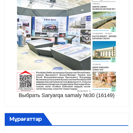
Выбрать Saryarqa samaly №30 (16149)
Мұрағаттар