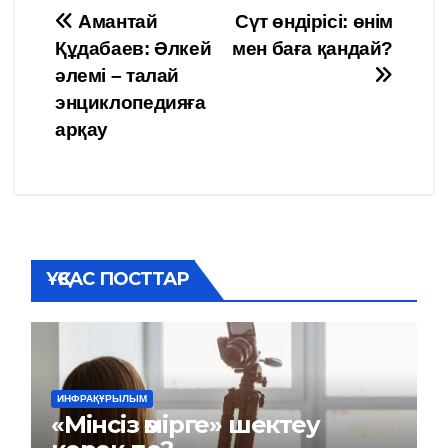
Навигация
Амантай
Сүт өндірісі: өнім
Құдабаев: Әлкей
мен баға қандай?
по
әлемі – талай
записям
энциклопедияға
арқау
ҰҚСАС ПОСТТАР
ИНФРАҚҰРЫЛЫМ
«Мінсіз өмірге» шектеу