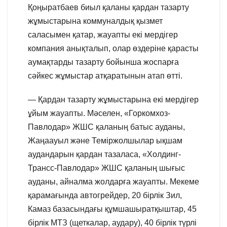
Қоңыратбаев биыл қаланы қардан тазарту
жұмыстарына коммуналдық қызмет
саласымен қатар, жауапты екі мердігер
компания анықталып, олар өздеріне қарасты
аумақтарды тазарту бойынша жоспарға
сәйкес жұмыстар атқаратынын атап өтті.
— Қардан тазарту жұмыстарына екі мердігер
ұйым жауапты. Мәселен, «Горкомхоз-
Павлодар» ЖШС қаланың батыс ауданы,
Жаңаауыл және Теміржолшылар ықшам
аудандарын қардан тазаласа, «Холдинг-
Трансс-Павлодар» ЖШС қаланың шығыс
ауданы, айналма жолдарға жауапты. Мекеме
қарамағында автогрейдер, 20 бірлік Зил,
Камаз базасындағы құмшашыратқыштар, 45
бірлік МТЗ (щеткалар, аудару), 40 бірлік түрлі