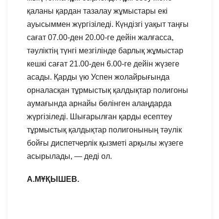
қаланы қардан тазалау жұмыстары екі
ауысыммен жүргізіледі. Күндізгі уақыт таңғы
сағат 07.00-ден 20.00-ге дейін жалғасса,
тәуліктің түнгі мезгілінде барлық жұмыстар
кешкі сағат 21.00-ден 6.00-ге дейін жүзеге
асады. Қарды үю Успен жолайрығында
орналасқан тұрмыстық қалдықтар полигоны
аумағында арнайы бөлінген алаңдарда
жүргізіледі. Шығарылған қарды есептеу
тұрмыстық қалдықтар полигонының тәулік
бойғы диспетчерлік қызметі арқылы жүзеге
асырылады, — деді ол.
А.МҰҚЫШЕВ.