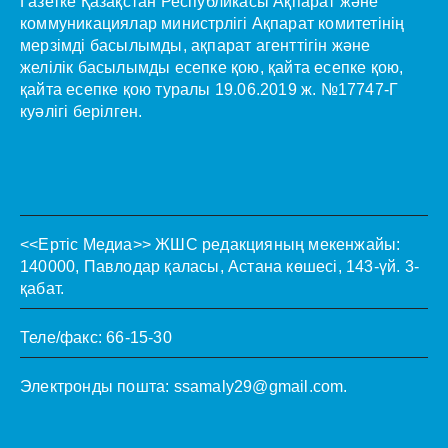
Газетке Қазақстан Республикасы Ақпарат және
коммуникациялар министрлігі Ақпарат комитетінің
мерзімді басылымды, ақпарат агенттігін және
желілік басылымды есепке қою, қайта есепке қою,
қайта есепке қою туралы 19.06.2019 ж. №17747-Г
куәлігі берілген.
<<Ертіс Медиа>>
ЖШС редакцияның мекенжайы:
140000, Павлодар қаласы, Астана көшесі, 143-үй. 3-
қабат.
Теле/факс: 66-15-30
Электронды пошта:
ssamaly29@gmail.com
.