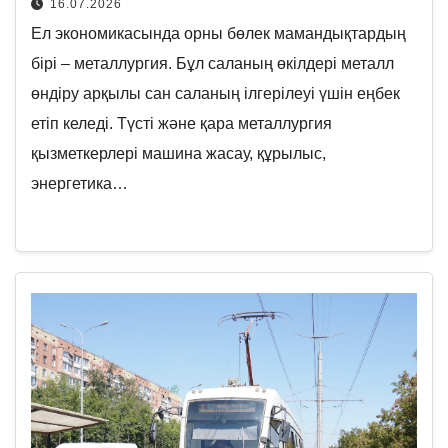
16.07.2026
Ел экономикасында орны бөлек мамандықтардың
бірі – металлургия. Бұл саланың өкілдері металл
өндіру арқылы сан саланың ілгерілеуі үшін еңбек
етіп келеді. Түсті және қара металлургия
қызметкерлері машина жасау, құрылыс,
энергетика…