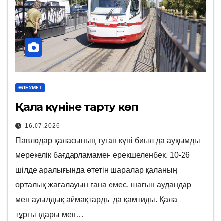
ӘЛЕУМЕТ
Қала күніне тарту көп
16.07.2026
Павлодар қаласының туған күні биыл да ауқымды
мерекелік бағдарламамен ерекшеленбек. 10-26
шілде аралығында өтетін шаралар қаланың
орталық жағалауын ғана емес, шағын аудандар
мен ауылдық аймақтарды да қамтиды. Қала
тұрғындары мен…