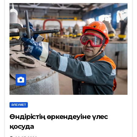
ӘЛЕУМЕТ
Өндірістің өркендеуіне үлес
қосуда