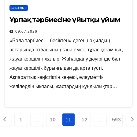
ӘЛЕУМЕТ
Ұрпақ тәрбиесіне ұйытқы ұйым
09.07.2026
«Бала тәрбиесі – бесіктен» деген нақылдың
астарында отбасының ғана емес, тұтас қоғамның
жауапкершілігі жатыр. Жаһандану дәуірінде бұл
жауапкершілік бұрынғыдан да арта түсті.
Ақпараттық кеңістіктің кеңеюі, әлеуметтік
желілердің ықпалы, жастардың құндылықтар…
Posts
1
…
10
11
12
…
593
pagination