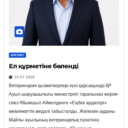
ӘЛЕУМЕТ
Ел құрметіне бөленді
10.07.2026
Ветеринария қызметкерлері күні қарсаңында ҚР
Ауыл шаруашылығы министрлігі тарапынан жерле-
сіміз Ұйымшыл Аймолдинге «Еңбек ардагері»
мемлекеттік медалі табысталды. Железин ауданы
Майлы ауылының ветеринарлық пунктінің