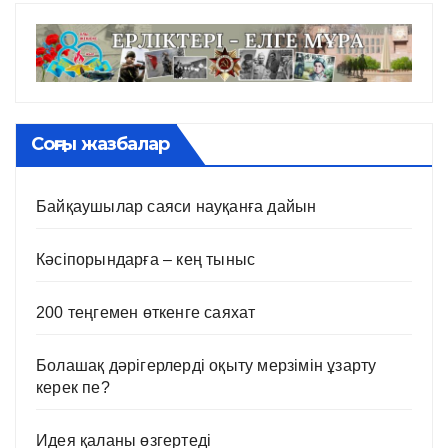
Соңғы жазбалар
Байқаушылар саяси науқанға дайын
Кәсіпорындарға – кең тыныс
200 теңгемен өткенге саяхат
Болашақ дәрігерлерді оқыту мерзімін ұзарту
керек пе?
Идея қаланы өзгертеді