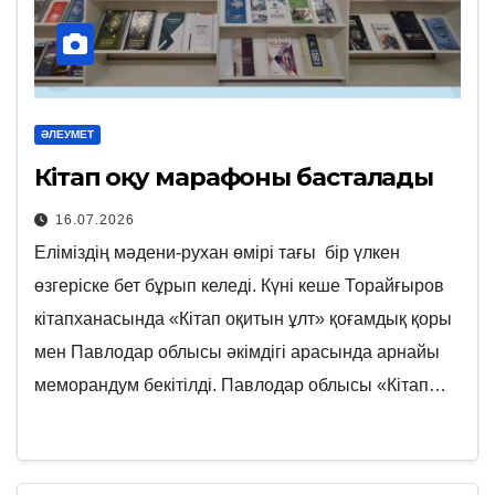
ӘЛЕУМЕТ
Кітап оқу марафоны басталады
16.07.2026
Еліміздің мәдени-рухан өмірі тағы бір үлкен
өзгеріске бет бұрып келеді. Күні кеше Торайғыров
кітапханасында «Кітап оқитын ұлт» қоғамдық қоры
мен Павлодар облысы әкімдігі арасында арнайы
меморандум бекітілді. Павлодар облысы «Кітап…