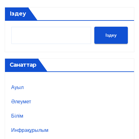
Іздеу
Іздеу
Санаттар
Ауыл
Әлеумет
Білім
Инфрақұрылым