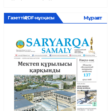
Мұрағат
Газеттің PDF-нұсқасы