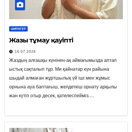
ШИПАГЕР
Жазғы тұмау қауіпті
16.07.2026
Жаздың алғашқы күнінен-ақ аймағымызда аптап
ыстық сақталып тұр. Ми қайнатар күн райына
шыдай алмаған жұртшылық үй іші мен жұмыс
орнына ауа баптағыш, желдеткіш орнату арқылы
жан күтіп отыр десек, қателеспейміз.…