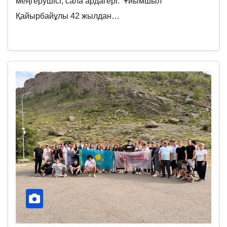
меңгерушісі, сала ардагері. Ұйымшыл
Қайырбайұлы 42 жылдан…