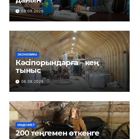
08.08.2026
ЭКОНОМИКА
Кәсіпорындарға – кең
тыныс
06.08.2026
МӘДЕНИЕТ
200 теңгемен өткенге