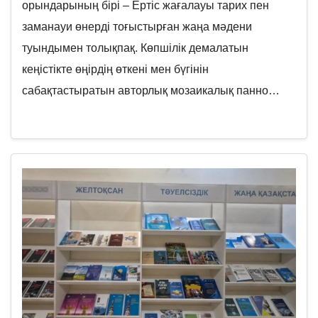
орындарының бірі – Ертіс жағалауы тарих пен
заманауи өнерді тоғыстырған жаңа мәдени
туындымен толықпақ. Көпшілік демалатын
кеңістікте өңірдің өткені мен бүгінін
сабақтастыратын авторлық мозаикалық панно…