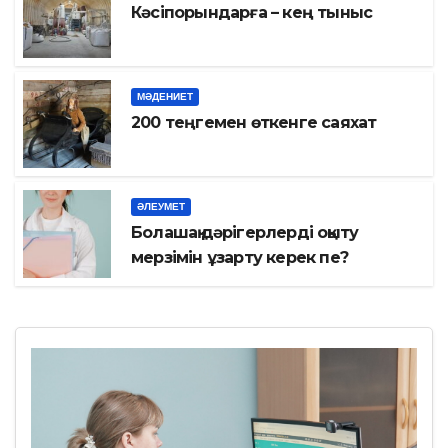
Кәсіпорындарға – кең тыныс
МӘДЕНИЕТ
200 теңгемен өткенге саяхат
ӘЛЕУМЕТ
Болашақ дәрігерлерді оқыту
мерзімін ұзарту керек пе?