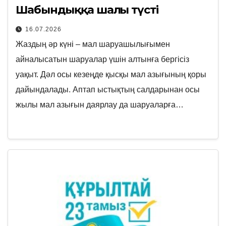
Шабындыққа шалғы түсті
16.07.2026
Жаздың әр күні – мал шаруашылығымен
айналысатын шаруалар үшін алтынға бергісіз
уақыт. Дәл осы кезеңде қысқы мал азығының қоры
дайындалады. Аптап ыстықтың салдарынан осы
жылы мал азығын даярлау да шаруаларға…