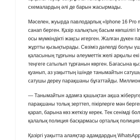
схемалардың әлі де барын жасырмады.
Мәселен, жуырда павлодарлық «Iphone 16 Pro 
санап берген. Қазір халықтың басым көпшілігі 
осы мүмкіндікті жақсы игерген. Жалған дүкен 
жұртты қызықтырады. Сөзіміз дәлелді болуы үш
қаласының тұрғыны әлеуметтік желі арқылы екі
теңгеге сатылып тұрғанын көрген. Бағасына қ
қуанып, аз уақыттың ішінде танымайтын сатуш
сатушы дереу парақшаны бұғаттайды. Миллион
— Танымайтын адамға қашықтан ақша жіберуге
парақшаны толық зерттеп, пікірлерге мән бер
қарап, барына көз жеткізу керек. Тек сенімді 
қалалық полиция басқармасы орталық полиция б
Қазіргі уақытта алаяқтар адамдардың WhatsAp