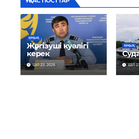
ҰҚСАС ПОСТТАР
ҚҰҚЫҚ
Жүргізуші куәлігі
ҚҰҚЫҚ
керек
Суда
ШІЛ 23, 2026
ШІЛ 23