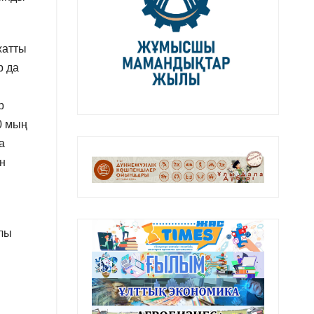
жатты
р да
р
0 мың
а
н
ылы