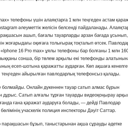
max» телефоны үшін алаяқтарға 1 млн теңгеден астам қара
Instagram әлеуметтік желісін белсенді пайдаланады. Алаяқта
парақшасын ашып, бағалы тауарларды арзан бағада ұсынып,
ін жоғарыдағы оқиғаға толығырақ тоқталып өтсек. Павлода
 «Iphone 16 Pro max» ұялы телефоны бар болғаны 1 млн 16
ызыққаны сонша, бір төлем арқылы екі телефонды алатынын
ының есеп-шотына қаражатты аударған. Көп ақшаға кенелге
 теңгеден айырылған павлодарлық телефонсыз қалады.
 болмайды. Онлайн дүкеннен тауар сатып алмас бұрын
ген дұрыс. Сатып алғалы тұрған тауарды видеоқоңырау арқ
болғанда ғана қаражат аударуға болады, — дейді Павлодар
өлімінің учаскелік полиция инспекторы Дәуіт Саттар.
p парақшасын бұзып, таныстарынан ақша сұрауды әдетке