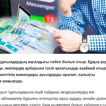
 тұрғындардың аңғалдығы себеп болып отыр. Құқық қо
е, әккілердің арбауына түсіп қалатындар азаймай отыр
ментінің мамандары ауылдарды аралап, халықты
а шақыруда.
уыл тұрғындарына оңай пайданы көздеушілердің жиі
р айлакерлер бұрынғы есепшотқа ақша аудару, онлайн дүке
сының мерзімін ұзарту, банк қызметкері болып хабарласу 