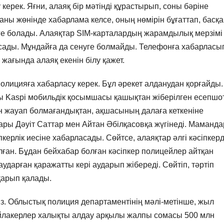
керек. Яғни, алаяқ бір мәтінді құрастырып, соны бәріне
ы жөнінде хабарлама келсе, оның нөмірін бұғаттап, басқа
ге болады. Алаяқтар SIM-карталардың жарамдылық мерзімі
ласады. Мұндайға да сенуге болмайды. Телефонға хабарласы
жағында алаяқ екенін білу қажет.
олицияға хабарласу керек. Бұл әрекет алданудан қорғайды.
 Kaspi мобильдік қосымшасы қашықтан жіберілген есепшо
нен жауап болмағандықтан, ақшасының далаға кеткеніне
ары Дәуіт Саттар мен Айтан Әбілқасовқа жүгінеді. Маманда
ерлік иесіне хабарласады. Сөйтсе, алаяқтар әлгі кәсіпкерд
лған. Бұдан бейхабар болған кәсіпкер полицейлер айтқан
аударған қаражатты кері аударып жібереді. Сөйтіп, тәртіп
қарып қалады.
з. Облыстық полиция департаментінің мәлі-метінше, жыл
Айлакерлер халықты алдау арқылы жалпы сомасы 500 млн