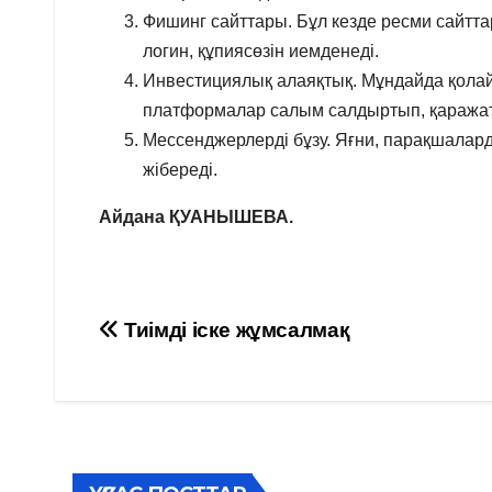
Фишинг сайттары. Бұл кезде ресми сайтт
логин, құпиясөзін иемденеді.
Инвестициялық алаяқтық. Мұндайда қолай
платформалар салым салдыртып, қаражат
Мессенджерлерді бұзу. Яғни, парақшалар
жібереді.
Айдана ҚУАНЫШЕВА.
Навигация
Тиімді іске жұмсалмақ
по
записям