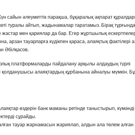
Күн сайын әлеуметтік парақша, бұқаралық ақпарат құралда
ті туралы айтып, жадынамалар таратамыз. Бірақ тұрғында
е жастар мен қариялар да бар. Егер жұртшылық ескертпеле
, арзан тауарларға күдікпен қараса, алаяқтық фактілері а
ан Әбілқасов.
фрлық платформаларды пайдалану арқылы алдаудың түрлі
елі қолданушысы алаяқтардың құрбанына айналуы мүмкін. Б
 алаяқтар өздерін банк маманы ретінде таныстырып, күмәнді
ектерді сұрайды.
алған тауар жарнамасын жариялап, алдын ала төлем алған 