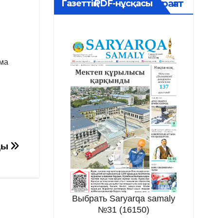
Мұрағат
Газеттің PDF-нұсқасы
ама
ды
Выбрать Saryarqa samaly
№31 (16150)