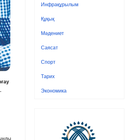
Инфрақұрылым
Құқық
Мәдениет
Саясат
Спорт
Тарих
рғау
.
Экономика
н
сынды