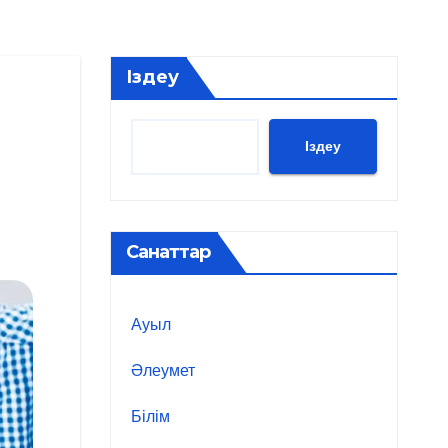
Іздеу
Іздеу
Санаттар
Ауыл
Әлеумет
Білім