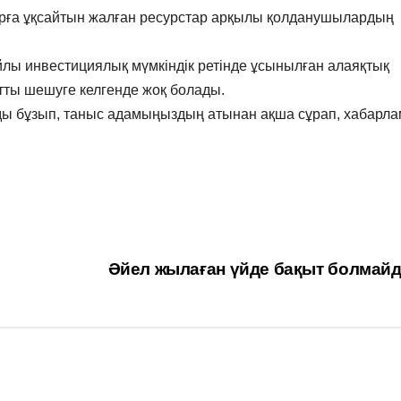
арға ұқсайтын жалған ресурстар арқылы қолданушылардың
лы инвестициялық мүмкіндік ретінде ұсынылған алаяқтық
ты шешуге келгенде жоқ болады.
ды бұзып, таныс адамыңыздың атынан ақша сұрап, хабарл
Әйел жылаған үйде бақыт болмай