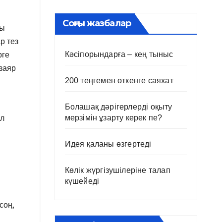
Соңғы жазбалар
ры
р тез
Кәсіпорындарға – кең тыныс
рге
заяр
200 теңгемен өткенге саяхат
Болашақ дәрігерлерді оқыту
мерзімін ұзарту керек пе?
ұл
Идея қаланы өзгертеді
Көлік жүргізушілеріне талап
күшейеді
соң,