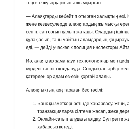
теңгеге жуық қаржыны жымқырған.
— Алаяқтарды көбейтіп отырған халықтың өзі. 
және кездесулерде алаяқтардың жымысқы әреке
сеніп, сан соғып қалып жатады. Олардың ішінд
құлақ асып, танымайтын адамдардың қоңырауына
еді, — дейді учаскелік полиция инспекторы Айт
Иә, алаяқтар заманауи технологиялар мен ци
күрделі тәсілін қолдануда. Сондықтан әрбір ж
қатерден әр адам өз-өзін қорғай алады.
Алаяқтықтың кең тараған бес тәсілі:
Банк қызметкері ретінде хабарласу. Яғни,
транзакцияларға сілтеме жасап, жеке дер
Онлайн-сатып алудағы алдау. Бұл ретте ж
хабарсыз кетеді.