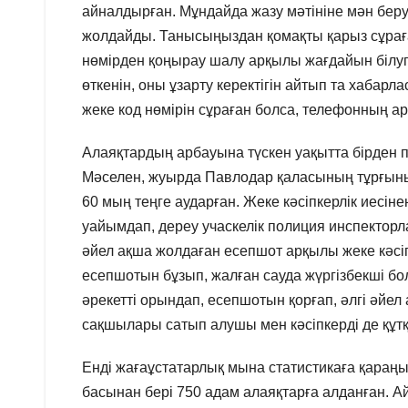
айналдырған. Мұндайда жазу мәтініне мән беру 
жолдайды. Танысыңыздан қомақты қарыз сұраған
нөмірден қоңырау шалу арқылы жағдайын білу
өткенін, оны ұзарту керектігін айтып та хабар
жеке код нөмірін сұраған болса, телефонның ар 
Алаяқтардың арбауына түскен уақытта бірден п
Мәселен, жуырда Павлодар қаласының тұрғыны
60 мың теңге аударған. Жеке кәсіпкерлік иесі
уайымдап, дереу учаскелік полиция инспекторл
әйел ақша жолдаған есепшот арқылы жеке кәсіпк
есепшотын бұзып, жалған сауда жүргізбекші бо
әрекетті орындап, есепшотын қорғап, әлгі әйел 
сақшылары сатып алушы мен кәсіпкерді де құт
Енді жағаұстатарлық мына статистикаға қараңы
басынан бері 750 адам алаяқтарға алданған. 