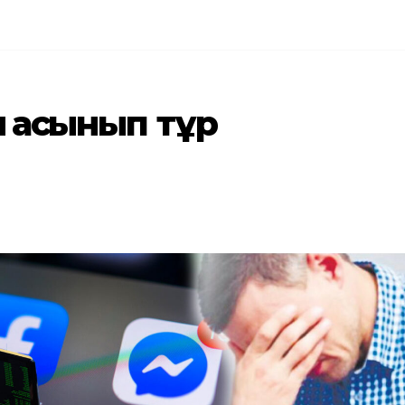
қ асқынып тұр