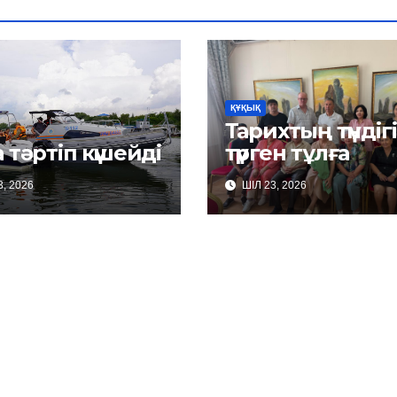
ҚҰҚЫҚ
Тарихтың түндіг
 тәртіп күшейді
түрген тұлға
, 2026
ШІЛ 23, 2026