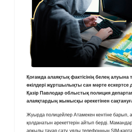
Қоғамда алаяқтық фактісінің белең алуына
өкілдері жұртшылықты сан мәрте ескертсе д
Қазір Павлодар облыстық полиция департа
алаяқтардың жымысқы әрекетінен сақтануғ
Жуырда полицейлер Атамекен кентіне барып, а
қолданатын әрекеттерін айтып берді. Маманда
арқылы тауар сату, ұялы телефонның SIM-карта