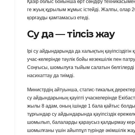
Қазір облыс бойынша өрт сөндіру техникасыме
ге жуық құрылым жұмыс істейді. Жалпы, олар 2
қорғауды қамтамасыз етеді.
Су да — тілсіз жау
Ірі су айдындарында да халықтың қауіпсіздігін
учас-келерінде тәулік бойы кезекшілік пен патр
Соңғысы, шомылуға тыйым салатын белгілерді ор
насихаттау да тиімді.
Министрдің айтуынша, статис-тикалық деректер
су айдындарының қауіпті учаскелерінде Екібаст
жылы 8 адам, оның ішінде 1 бала қайтыс болды
тұрғындар су айдындарында қауіпсіздік ережел
шомылып, балаларды қараусыз қалдырмау кере
шомылғаны үшін айыппұл түрінде әкімшілік жа