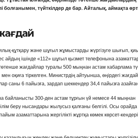
 болғанымен, түйткілдер де бар. Айталық, аймақта өрт
 жағдай
ялық-құтқару және шұғыл жұмыстарды жүргізуге шығып, қи
Бес айдың ішінде «112» шұғыл қызмет телефонына азаматта
 төтенше жағдайлар туралы 500 мыңнан астам хабарлама тү
мен оқиға тіркелген. Министрдің айтуынша, өңірдегі жағдай
р саны 6 пайызға, зардап шеккендер 34,4 пайызға азайған
а байланысты 300-ден астам тұрғын үй немесе 44 мыңнан
білім беру нысандары жылусыз қалғаны белгілі. Осы орайда
пайым азаматтарына жергілікті жұртқа көмек көрсет-кендері
ту қазандығын жөндеу және бөлшектеу жұмыстары жүргізілу