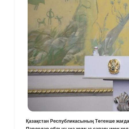
Қазақстан Республикасының Төтенше жағда
Павлодар облысына жұмыс сапарымен келді.