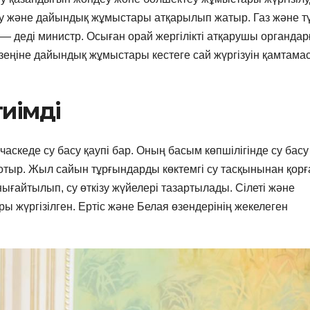
у және дайындық жұмыстары атқарылып жатыр. Газ және тү
 деді министр. Осыған орай жергілікті атқарушы органдар
ңіне дайындық жұмыстары кестеге сай жүргізуін қамтама
тиімді
скеде су басу қаупі бар. Оның басым көпшілігінде су басу 
п отыр. Жыл сайын тұрғындарды көктемгі су тасқынынан қорғ
ығайтылып, су өткізу жүйелері тазартылады. Сілеті және
 жүргізілген. Ертіс және Белая өзендерінің жекелеген