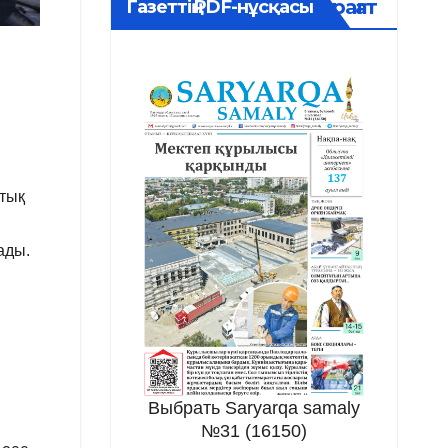
Мұрағат
Газеттің PDF-нұсқасы
қтық
ады.
н
Выбрать Saryarqa samaly
№31 (16150)