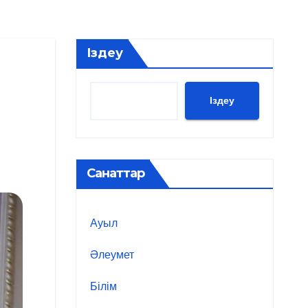
Іздеу
Іздеу
Санаттар
Ауыл
Әлеумет
Білім