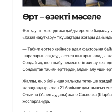
Өрт – өзекті мәселе
Өрт қауіпті кезеңде жағдайды ерекше бақылауға
«Қазавиақұтқару» тікұшақтары жоғары дайынд
— Табиғи өрттер көбінесе адам факторына байл
шараларын сақтауды естен шығарып алады, жа
Сондай-ақ, шөп шабу немесе егін жинау кезінд
Сондықтан табиғи өрттердің алдын алу үшін өрт 
Жалпы, өңір бойынша халықты төтенше жағдай
жарақтандырылған 21 бөлімше қамтамасыз етед
Ольгино (Успен ауданы) және Сосновка (Шарбақ
жоспарлануда.