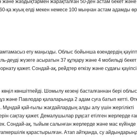
н және жабдықтармен жарақталған 50-ден астам бекет және
60-қа жуық елді мекен немесе 100 мыңнан астам адамды өр
 қамтамасыз ету маңызды. Облыс бойынша өзендердің қауіпт
уль-деуді жүзеге асыратын 37 құтқару және 4 мобильді бекет
нату қажет. Сондай-ақ, рейдтер өткізу және судағы қауіпсіз
 көңіл көншітпейді. Шомылу кезеңі басталғаннан бері облы
ұз және Павлодар қалаларында 2 адам суға батып кетті. Өт
. Мұндай қай-ғылы жағдайлардың алды алу үшін жергілікті
ерін сақтау қажет. Демалушылар рұқсат етілген жерлерде ға
к. Сондай-ақ, тыйым салынған жерлерде және мас күйінде
уапкершілік қарастырылған. Атап айтқанда, су айдындарын