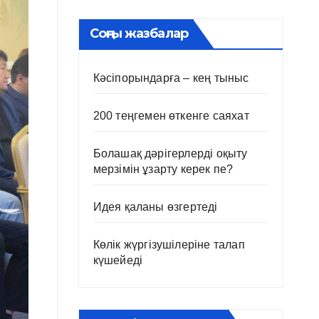
Соңғы жазбалар
Кәсіпорындарға – кең тыныс
200 теңгемен өткенге саяхат
Болашақ дәрігерлерді оқыту
мерзімін ұзарту керек пе?
Идея қаланы өзгертеді
Көлік жүргізушілеріне талап
күшейеді