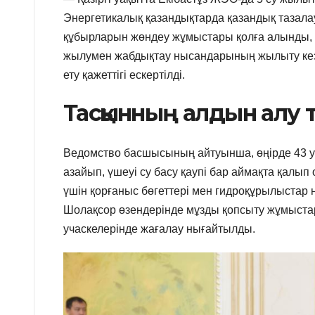
Энергетикалық қазандықтарда қазандық тазала
құбырларын жөндеу жұмыстары қолға алынды, —
жылумен жабдықтау нысандарының жылыту кезе
ету қажеттігі ескертілді.
Тасқынның алдын алу 
Ведомство басшысының айтуынша, өңірде 43 уча
азайып, үшеуі су басу қаупі бар аймақта қалы
үшін қорғаныс бөгеттері мен гидроқұрылыстар н
Шолақсор өзендерінде мұзды қопсыту жұмыстары
учаскелерінде жағалау нығайтылды.