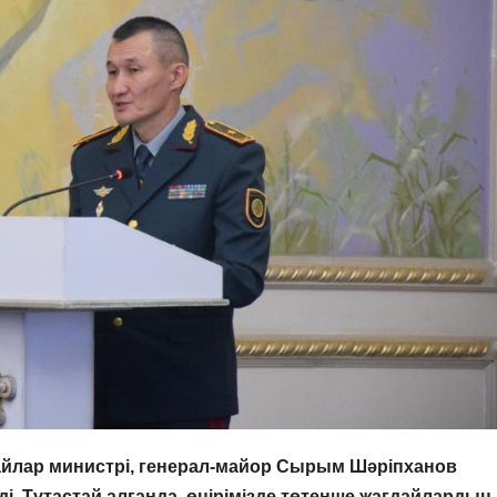
йлар министрі, генерал-майор Сырым Шәріпханов
 Тұтастай алғанда, өңірімізде төтенше жағдайлардың