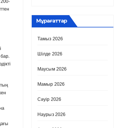
 200-
ттен
Мұрағаттар
Тамыз 2026
і
Шілде 2026
 бар.
дікті
Маусым 2026
Мамыр 2026
стың
кен
Сәуір 2026
на
Наурыз 2026
дағы