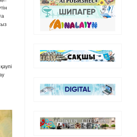
тін
ға
сыз
қаупі
ау