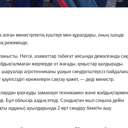
 алған министрліктің күштері мен құралдары, оның ішінде
ық режимінде.
анысты. Негізі, азаматтар табиғат аясында демалғанда са
бдықталмаған жерлерде от жағады, қоқыстар қалдырады.
е шаруалар агротехниканы ұшқын сөндіргіштерсіз пайдалан
қауіпсіздігі ережелерін сақтау қажет, — деді министр.
лардан қорғауды заманауи техникамен және жабдықтарме
і. Бұл облысқа аздық етеді. Сондықтан жыл соңына дейін
ты ауданы) ауылдарында 2 өрт сөндіру бекетін ашу