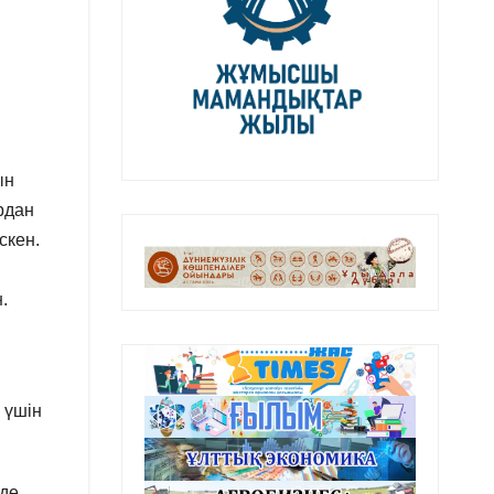
ын
рдан
скен.
.
 үшін
де.