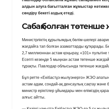
алдын алуға бағытталған жұмыстар нәтижелі
сөндіру бекеті аздық етеді.
Сабақ болған төтенше
Министрліктің құрылымдық бөлім-шелері авари
жағдайға тап болған азаматтарды құтқарады. 
2,7 миллионнан астам қоңырау, «101» пультіне
Есепті кезеңде 5 мыңнан астам төтенше жағдай 
тұрақты. Павлодар облысында төтенше жағдайла
Бұл ретте «Екібастұз-жылуэнерго» ЖЭО апатын
астам адам, сондай-ақ денсаулық сақтау және 
министр еріктілер ұйымдары мен еліміздің қара
алғыс айтты.
— Қазіргі уақытта Екібастұз ЖЭО-да 5 су жылы