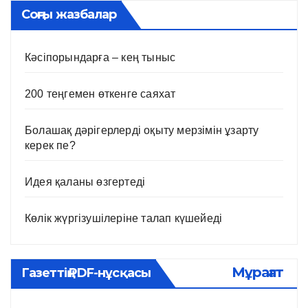
Соңғы жазбалар
Кәсіпорындарға – кең тыныс
200 теңгемен өткенге саяхат
Болашақ дәрігерлерді оқыту мерзімін ұзарту
керек пе?
Идея қаланы өзгертеді
Көлік жүргізушілеріне талап күшейеді
Мұрағат
Газеттің PDF-нұсқасы