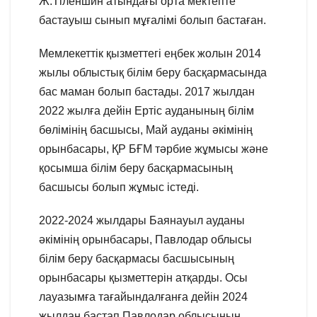
Ж.Тіленшин атындағы орта мектепте
бастауыш сынып мұғалімі болып бастаған.
Мемлекеттік қызметтегі еңбек жолын 2014
жылы облыстық білім беру басқармасында
бас маман болып бастады. 2017 жылдан
2022 жылға дейін Ертіс ауданының білім
бөлімінің басшысы, Май ауданы әкімінің
орынбасары, ҚР БҒМ тәрбие жұмысы және
қосымша білім беру басқармасының
басшысы болып жұмыс істеді.
2022-2024 жылдары Баянауыл ауданы
әкімінің орынбасары, Павлодар облысы
білім беру басқармасы басшысының
орынбасары қызметтерін атқарды. Осы
лауазымға тағайындалғанға дейін 2024
жылдан бастап Павлодар облысының