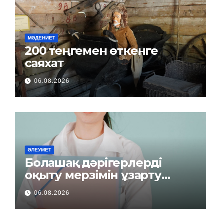
МӘДЕНИЕТ
200 теңгемен өткенге
саяхат
06.08.2026
ӘЛЕУМЕТ
Болашақ дәрігерлерді
оқыту мерзімін ұзарту
керек пе?
06.08.2026