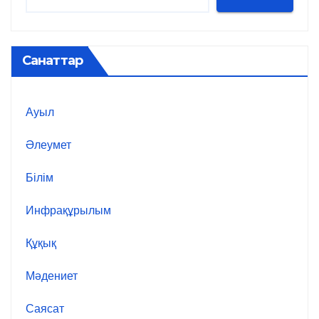
Санаттар
Ауыл
Әлеумет
Білім
Инфрақұрылым
Құқық
Мәдениет
Саясат