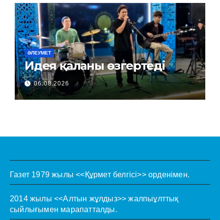
ӘЛЕУМЕТ
Идея қаланы өзгертеді
06.08.2026
Газет 1979 жылы <<Құрмет белгісі>> орденімен.
2014 жылы <<Алтын жұлдыз>> жалпыұлттық
сыйлығымен марапатталды.