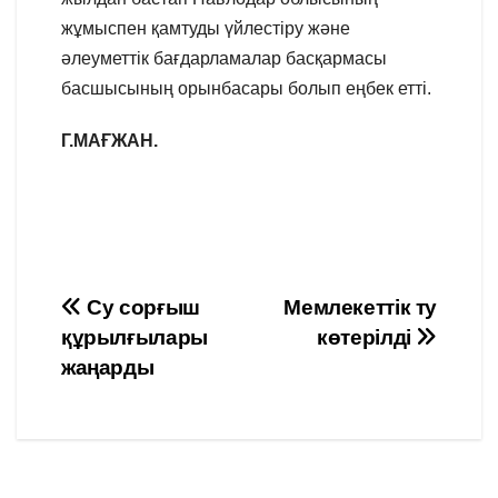
жұмыспен қамтуды үйлестіру және
әлеуметтік бағдарламалар басқармасы
басшысының орынбасары болып еңбек етті.
Г.МАҒЖАН.
Навигация
Су сорғыш
Мемлекеттік ту
құрылғылары
көтерілді
по
жаңарды
записям