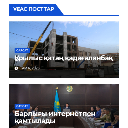
ҰҚСАС ПОСТТАР
САЯСАТ
Құрылыс қатаң қадағаланбақ
ТАМ 6, 2026
САЯСАТ
Барлығы интернетпен
қамтылады