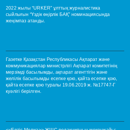
2022 жылы “URKER” ұлттық журналистика
сыйлығын “Үздік өңірлік БАҚ” номинациясында
жеңімпаз атанды.
Газетке Қазақстан Республикасы Ақпарат және
коммуникациялар министрлігі Ақпарат комитетінің
мерзімді басылымды, ақпарат агенттігін және
желілік басылымды есепке қою, қайта есепке қою,
қайта есепке қою туралы 19.06.2019 ж. №17747-Г
куәлігі берілген.
<<Ертіс Медиа>>
ЖШС редакцияның мекенжайы: