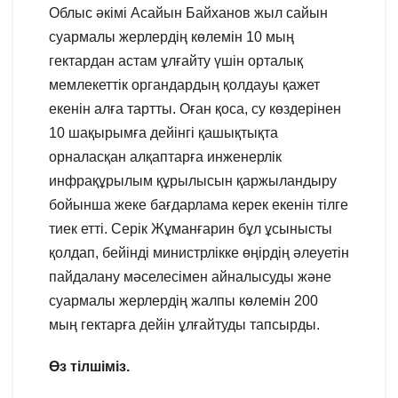
Облыс әкімі Асайын Байханов жыл сайын
суармалы жерлердің көлемін 10 мың
гектардан астам ұлғайту үшін орталық
мемлекеттік органдардың қолдауы қажет
екенін алға тартты. Оған қоса, су көздерінен
10 шақырымға дейінгі қашықтықта
орналасқан алқаптарға инженерлік
инфрақұрылым құрылысын қаржыландыру
бойынша жеке бағдарлама керек екенін тілге
тиек етті. Серік Жұманғарин бұл ұсынысты
қолдап, бейінді министрлікке өңірдің әлеуетін
пайдалану мәселесімен айналысуды және
суармалы жерлердің жалпы көлемін 200
мың гектарға дейін ұлғайтуды тапсырды.
Өз тілшіміз.