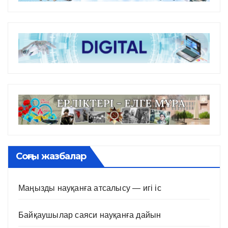
Соңғы жазбалар
Маңызды науқанға атсалысу — игі іс
Байқаушылар саяси науқанға дайын