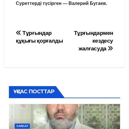
Суреттерді түсірген — Валерий Бугаев.
Навигация
Тұрғындар
Тұрғындармен
құқығы қорғалды
кездесу
по
жалғасуда
записям
ҰҚСАС ПОСТТАР
САЯСАТ