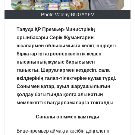
Photo Valeriy BUGAYEV
Таяуда ҚР Премьер-Министрінің
орынбасары Серік Жұманғарин
іссапармен облысымызға келіп, өңірдегі
бірқатар ірі агроөнеркәсіптік кешен
нысанының жұмыс барысымен
танысты. Шаруалармен кездесіп, сала
өкілдерінің талап-тілектеріне құлақ түрді.
Сонымен қатар, ауыл шаруашылығын
қолдау бағытында қолға алынатын
мемлекеттік бағдарламаларға тоқталды.
Сапалы өніммен қамтиды
Вице-премьер аймақта кәсібін дөңгелетіп