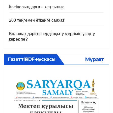
Кәсіпорындарға – кең тыныс
200 теңгемен өткенге саяхат
Болашақ дәрігерлерді оқыту мерзімін ұзарту
керек пе?
Мұрағат
Газеттің PDF-нұсқасы