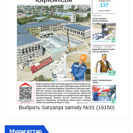
Выбрать Saryarqa samaly №31 (16150)
Мұрағаттар