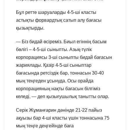
Бұл ретте шаруаларды 4-5-ші класты
астықты форвардтық сатып алу бағасы
қызықтырды.
— Біз бидай өсіреміз. Биыл егіннің басым
бөлігі – 4-5-ші сыныпты. Азық-түлік
корпорациясы 3-ші сыныпты бидай бағасын
жариялады. Қазір 4-5-ші сыныптар
бағасында ретсіздік бар, тоннасын 30-40
мың теңгеден ұсынуда. Осы орайда
корпорацияның нақты бағасын білгіміз
келеді, — деп қызығушылық танытты олар.
Серік Жұманғарин дәнінде 21-22 пайыз
ақуызы бар 4-ші класты үшін тоннасына 75
мың теңге деңгейінде баға