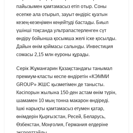
пайызымен қамтамасыз етіп отыр. Соны
есепке ала отырып, зауыт өндіріс қуатын
кезең-кезеңімен кеңейтуді бастады. Биыл
үшінші тоқсанда ультрапастерленген сүт
өндіру бойынша қосымша желі іске қосылды.
Дайын өнім қоймасы салынды. Инвестиция
сомасы 2,15 млн еуроны құрады.
Серік Жұманғарин Қазақстандағы танымал
премиум-класты кеспе өндіретін «КЭММИ
GROUP» ЖШС қызметімен де танысты.
Кәсіпорын жылына 150-ден астам өнім түрін,
шамамен 10 мың тонна макарон өндіреді.
Ішкі нарықты қамтамасыз етумен қатар,
өнімдерін Қырғызстан, Ресей, Беларусь,
Өзбекстан, Моңғолия, Германия елдеріне
экспорттайды.