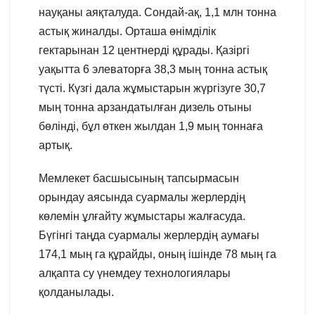
науқаны аяқталуда. Сондай-ақ, 1,1 млн тонна
астық жиналды. Орташа өнімділік
гектарынан 12 центнерді құрады. Қазіргі
уақытта 6 элеваторға 38,3 мың тонна астық
түсті. Күзгі дала жұмыстарын жүргізуге 30,7
мың тонна арзандатылған дизель отыны
бөлінді, бұл өткен жылдан 1,9 мың тоннаға
артық.
Мемлекет басшысының тапсырмасын
орындау аясында суармалы жерлердің
көлемін ұлғайту жұмыстары жалғасуда.
Бүгінгі таңда суармалы жерлердің аумағы
174,1 мың га құрайды, оның ішінде 78 мың га
алқапта су үнемдеу технологиялары
қолданылады.