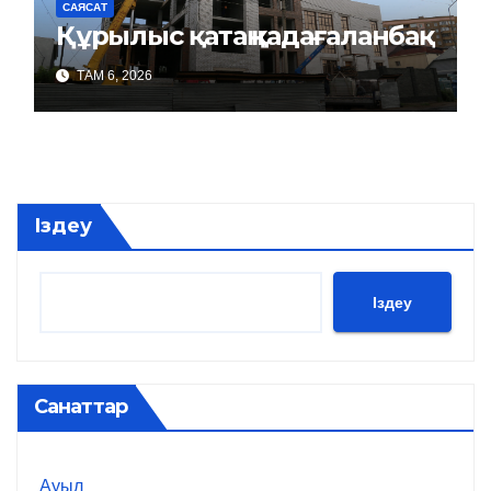
САЯСАТ
Құрылыс қатаң қадағаланбақ
ТАМ 6, 2026
Іздеу
Іздеу
Санаттар
Ауыл