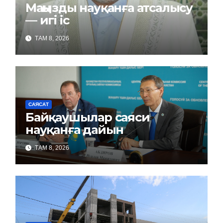
Маңызды науқанға атсалысу
— игі іс
ТАМ 8, 2026
САЯСАТ
Байқаушылар саяси
науқанға дайын
ТАМ 8, 2026