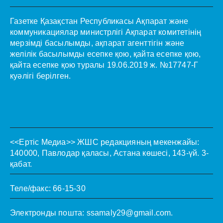
Газетке Қазақстан Республикасы Ақпарат және
коммуникациялар министрлігі Ақпарат комитетінің
мерзімді басылымды, ақпарат агенттігін және
желілік басылымды есепке қою, қайта есепке қою,
қайта есепке қою туралы 19.06.2019 ж. №17747-Г
куәлігі берілген.
<<Ертіс Медиа>>
ЖШС редакцияның мекенжайы:
140000, Павлодар қаласы, Астана көшесі, 143-үй. 3-
қабат.
Теле/факс: 66-15-30
Электронды пошта:
ssamaly29@gmail.com
.