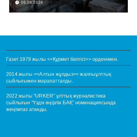
06.08.2026
Газет 1979 жылы <<Құрмет белгісі>> орденімен.
2014 жылы <<Алтын жұлдыз>> жалпыұлттық
сыйлығымен марапатталды.
2022 жылы “URKER” ұлттық журналистика
сыйлығын “Үздік өңірлік БАҚ” номинациясында
жеңімпаз атанды.