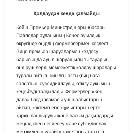
Қолдаудан кенде қалмайды
Кейін Премьер-Министрдің орынбасары
Павлодар ауданының Кеңес ауылдық
округінде өңірдің фермерлерімен кездесті.
Вице-премьер шаруалармен кездесу
барысында ауыл шаруашылығы тауарын
өндірушілерді мемлекеттік қолдау шаралары
туралы айтып, биылғы астықтың баға
саясатын, субсидиялауды, өткізу ауқымын
кеңейтуді талқылады. Фермерлер «Кең
дала» бағдарламасы үшін алғыстарын
айтып, көктемгі егіс жұмыстарын ерте
қаржыландыруды және басым дақылдарды
жеңілдікпен несиелеу және субсидиялау
мерзімдерін ұлғайту қажеттігін атап өтті.