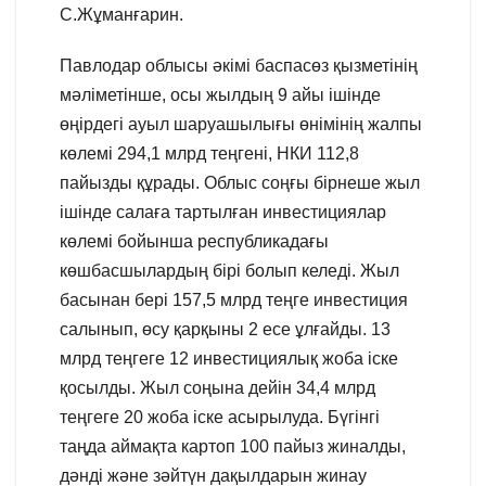
С.Жұманғарин.
Павлодар облысы әкімі баспасөз қызметінің
мәліметінше, осы жылдың 9 айы ішінде
өңірдегі ауыл шаруашылығы өнімінің жалпы
көлемі 294,1 млрд теңгені, НКИ 112,8
пайызды құрады. Облыс соңғы бірнеше жыл
ішінде салаға тартылған инвестициялар
көлемі бойынша республикадағы
көшбасшылардың бірі болып келеді. Жыл
басынан бері 157,5 млрд теңге инвестиция
салынып, өсу қарқыны 2 есе ұлғайды. 13
млрд теңгеге 12 инвестициялық жоба іске
қосылды. Жыл соңына дейін 34,4 млрд
теңгеге 20 жоба іске асырылуда. Бүгінгі
таңда аймақта картоп 100 пайыз жиналды,
дәнді және зәйтүн дақылдарын жинау