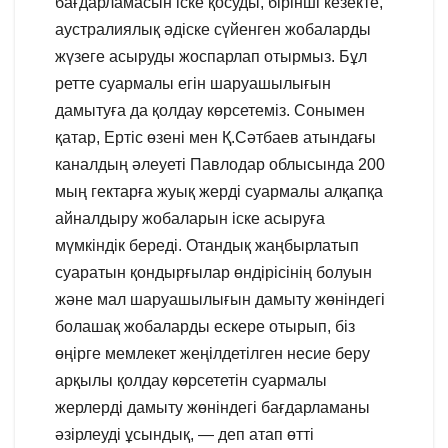
бағдарламасын іске қосуды, бірінші кезекте,
аустралиялық әдіске сүйенген жобаларды
жүзеге асыруды жоспарлап отырмыз. Бұл
ретте суармалы егін шаруашылығын
дамытуға да қолдау көрсетеміз. Сонымен
қатар, Ертіс өзені мен Қ.Сәтбаев атындағы
каналдың әлеуеті Павлодар облысында 200
мың гектарға жуық жерді суармалы алқапқа
айналдыру жобаларын іске асыруға
мүмкіндік береді. Отандық жаңбырлатып
суаратын қондырғылар өндірісінің болуын
және мал шаруашылығын дамыту жөніндегі
болашақ жобаларды ескере отырып, біз
өңірге мемлекет жеңілдетілген несие беру
арқылы қолдау көрсететін суармалы
жерлерді дамыту жөніндегі бағдарламаны
әзірлеуді ұсындық, — деп атап өтті