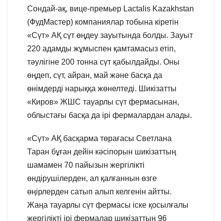
Сондай-ақ, вице-премьер Lactalis Kazakhstan
(ФудМастер) компаниялар тобына кіретін
«Сүт» АҚ сүт өңдеу зауытында болды. Зауыт
220 адамды жұмыспен қамтамасыз етіп,
тәулігіне 200 тонна сүт қабылдайды. Оны
өңдеп, сүт, айран, май және басқа да
өнімдерді нарыққа жөнелтеді. Шикізатты
«Киров» ЖШС тауарлы сүт фермасынан,
облыстағы басқа да ірі фермалардан алады.
«Сүт» АҚ басқарма төрағасы Светлана
Таран бұған дейін кәсіпорын шикізаттың
шамамен 70 пайызын жергілікті
өндірушілерден, ал қалғаннын өзге
өңірлерден сатып алып келгенін айтты.
Жаңа тауарлы сүт фермасы іске қосылғалы
жергілікті ірі фермалар шикізаттың 96