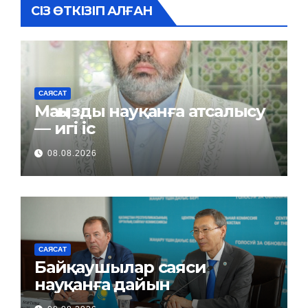
СІЗ ӨТКІЗІП АЛҒАН
САЯСАТ
Маңызды науқанға атсалысу
— игі іс
08.08.2026
САЯСАТ
Байқаушылар саяси
науқанға дайын