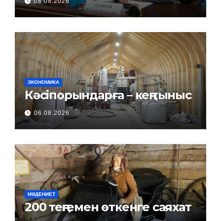
08.08.2026
ЭКОНОМИКА
Кәсіпорындарға – кең тыныс
06.08.2026
МӘДЕНИЕТ
200 теңгемен өткенге саяхат