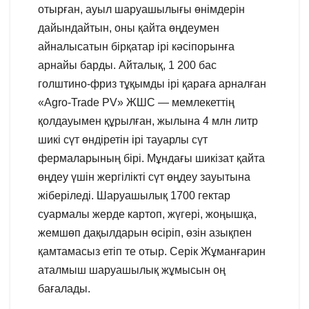
отырған, ауыл шаруашылығы өнімдерін
дайындайтын, оны қайта өңдеумен
айналысатын бірқатар ірі кәсіпорынға
арнайы барды. Айталық, 1 200 бас
голштино-фриз тұқымды ірі қараға арналған
«Аgro-Trade PV» ЖШС — мемлекеттің
қолдауымен құрылған, жылына 4 млн литр
шикі сүт өндіретін ірі тауарлы сүт
фермаларының бірі. Мұндағы шикізат қайта
өңдеу үшін жергілікті сүт өңдеу зауытына
жіберіледі. Шаруашылық 1700 гектар
суармалы жерде картоп, жүгері, жоңышқа,
жемшөп дақылдарын өсіріп, өзін азықпен
қамтамасыз етіп те отыр. Серік Жұманғарин
аталмыш шаруашылық жұмысын оң
бағалады.