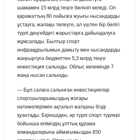
шамамен 15 млрд теңге бөлініп келеді. Ол
қаражаттың 80 пайызға жуығы нысандарды
ұстауға, жалақы төлеуге, ал үштен бір бөлігі
түрлі деңгейдегі жарыстарға дайындалуға
жұмсалады. Былтыр спорт
инфрақұрылымын дамыту мен нысандарды
жаңғыртуға бюджеттен 5,3 млрд теңге
инвестиция салынды. Облыс көлемінде 7
жаңа нысан салынды.
— Бұл салаға салынған инвестициялар
спортшыларымыздың жоғары
нәтижелерімен ақталып жатқаны бізді
қуантады. Біріншіден, әр түрлі спорт түрлері
бойынша еліміздің ұлттық құрама
командаларына аймағымыздан 650