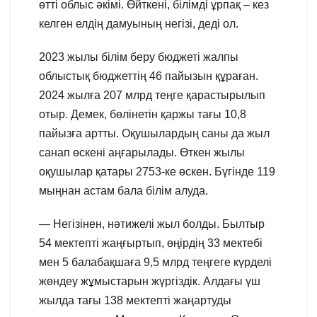
өтті облыс әкімі. Өйткені, білімді ұрпақ – кез
келген елдің дамуының негізі, деді ол.
2023 жылы білім беру бюджеті жалпы
облыстық бюджеттің 46 пайызын құраған.
2024 жылға 207 млрд теңге қарастырылып
отыр. Демек, бөлінетін қаржы тағы 10,8
пайызға артты. Оқушылардың саны да жыл
санап өскені аңғарылады. Өткен жылы
оқушылар қатары 2753-ке өскен. Бүгінде 119
мыңнан астам бала білім алуда.
— Негізінен, нәтижелі жыл болды. Былтыр
54 мектепті жаңғыртып, өңірдің 33 мектебі
мен 5 балабақшаға 9,5 млрд теңгеге күрделі
жөндеу жұмыстарын жүргіздік. Алдағы үш
жылда тағы 138 мектепті жаңартуды