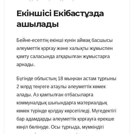
Екіншісі Екібастұзда
ашылады
Бейне-есептің екінші күнін аймақ басшысы
әлеуметтік қорғау және халықты жұмыспен
қамту саласында атқарылған жұмыстарға
арнады.
Бүгінде облыстың 18 мыңнан астам тұрғыны
2 млрд теңгеге атаулы әлеуметтік көмек
алады. Аз қамтылған отбасыларға
коммуналдық шығындарға материалдық
көмек түрінде қолдау көрсетіледі. Мүгедектігі
бар адамдарды әлеуметтік қорғауға ерекше
көңіл бөлінуде. Осы тұрғыда, мүмкіндігі