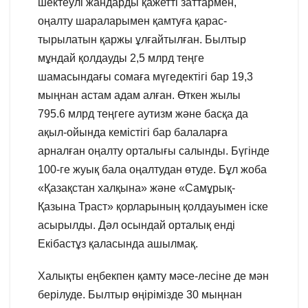
шектеулі жандарды қажетті заттармен,
оңалту шараларымен қамтуға қарас-
тырылатын қаржы ұлғайтылған. Былтыр
мұндай қолдауды 2,5 млрд теңге
шамасындағы сомаға мүгедектігі бар 19,3
мыңнан астам адам алған. Өткен жылы
795.6 млрд теңгеге аутизм және басқа да
ақыл-ойында кемістігі бар балаларға
арналған оңалту орталығы салынды. Бүгінде
100-ге жуық бала оңалтудан өтуде. Бұл жоба
«Қазақстан халқына» және «Самұрық-
Қазына Траст» қорларының қолдауымен іске
асырылды. Дәл осындай орталық енді
Екібастұз қаласында ашылмақ.
Халықты еңбекпен қамту мәсе-лесіне де мән
берілуде. Былтыр өңірімізде 30 мыңнан