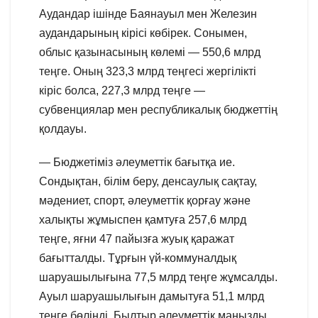
Аудандар ішінде Баянауыл мен Железин
аудандарының кірісі көбірек. Сонымен,
облыс қазынасының көлемі — 550,6 млрд
теңге. Оның 323,3 млрд теңгесі жергілікті
кіріс болса, 227,3 млрд теңге —
субвенциялар мен республикалық бюджеттің
қолдауы.
— Бюджетіміз әлеуметтік бағытқа ие.
Сондықтан, білім беру, денсаулық сақтау,
мәдениет, спорт, әлеуметтік қорғау және
халықты жұмыспен қамтуға 257,6 млрд
теңге, яғни 47 пайызға жуық қаражат
бағытталды. Тұрғын үй-коммуналдық
шаруашылығына 77,5 млрд теңге жұмсалды.
Ауыл шаруашылығын дамытуға 51,1 млрд
теңге бөлінді. Былтыр әлеуметтік маңызды