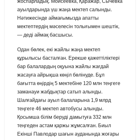
жоспарладық. Моисеевка, Қаражар, Сычевка
ауылдарында үш жаңа мектеп салынды.
Нәтижесінде аймағымызда апатты
мектептердің мәселесін толығымен шештік,
— деді аймақ басшысы.
Одан бөлек, екі жайлы жаңа мектеп
құрылысы басталған. Ерекше қажеттіліктері
бар балалардың оқуына жайлы жағдай
жасауға айрықша көңіл бөлінуде. Бұл
бағытта өңірдің 5 мектебіне 120 млн теңгеге
заманауи жабдықтар сатып алынды.
Шалғайдағы ауыл балаларына 1,9 млрд
теңгеге 46 мектеп автобусы алынды.
Қосымша білім беруді дамытуға 332 млн
теңгеден астам қаржы жұмсалған. Биыл
Екінші Павлодар шағын ауданында жоғары