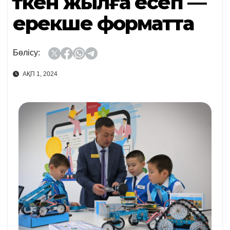
Өткен жылға есеп —
ерекше форматта
Бөлісу:
АҚП 1, 2024