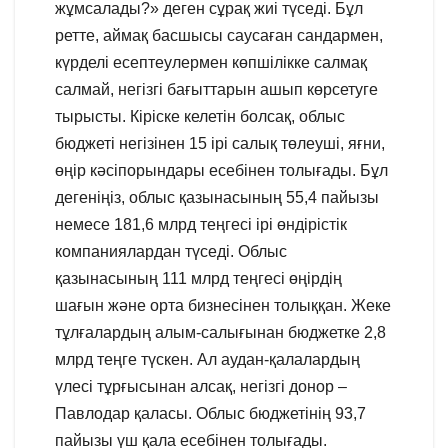
жұмсалады?» деген сұрақ жиі түседі. Бұл
ретте, аймақ басшысы саусаған сандармен,
күрделі есептеулермен көпшілікке салмақ
салмай, негізгі бағыттарын ашып көрсетуге
тырысты. Кіріске келетін болсақ, облыс
бюджеті негізінен 15 ірі салық төлеуші, яғни,
өңір кәсіпорындары есебінен толығады. Бұл
дегеніңіз, облыс қазынасының 55,4 пайызы
немесе 181,6 млрд теңгесі ірі өндірістік
компаниялардан түседі. Облыс
қазынасының 111 млрд теңгесі өңірдің
шағын және орта бизнесінен толыққан. Жеке
тұлғалардың алым-салығынан бюджетке 2,8
млрд теңге түскен. Ал аудан-қалалардың
үлесі тұрғысынан алсақ, негізгі донор –
Павлодар қаласы. Облыс бюджетінің 93,7
пайызы үш қала есебінен толығады.