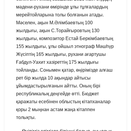
мәдени-рухани өмірінде ұлы тұлғалардың
мерейтойларына толы болғанын атады.
Мәселен, ақын М.Әлімбаевтың 100
жылдығы, ақын С.Торайғыровтың 130
жылдығы, композитор Естай Беркімбаевтың
155 жылдығы, ұлы ойшыл этнограф Мәшһүр
Жүсіптің 165 жылдығы, рухани ағартушы
Ғабдул-Уахит хазіреттің 175 жылдығы
тойланды. Сонымен қатар, өңірімізде алғаш
рет бір жылда 10 ақындар айтысы
ұйымдастырылғанын айтты. Оның бірі
республикалық деңгейде өтті. Бюджет
қаражаты есебінен облыстың кітапханалар
қоры 2 мыңнан астам жаңа кітаппен
толықты.