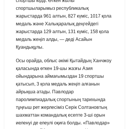
спортшы кірді. Өткен жылы
спортшыларымыз республикалық
жарыстарда 961 алтын, 827 күміс, 1017 қола
медаль және Халықаралық деңгейдегі
жарыстарда 129 алтын, 131 күміс, 158 қола
медаль жеңіп алды, — деді Асайын
Қуандықұлы.
Осы орайда, облыс әкімі Қытайдың Ханчжоу
қаласында өткен 19-шы жазғы Азия
ойындарына аймағымыздан 19 спортшы
қатысып, 3 қола медаль жеңіп алғанын
айрықша атады. Павлодар
паролимпиадалық спортының тарихында
тұңғыш рет жерлесіміз Серік Солтановтың
шахматтан командалық есепте 3-ші орын
иеленуі де елеулі оқиға болды. «Павлодар»