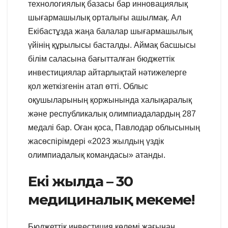
технологиялық базасы бар инновациялық
шығармашылық орталығы ашылмақ. Ал
Екібастұзда жаңа балалар шығармашылық
үйінің құрылысы басталды. Аймақ басшысы
білім саласына бағытталған бюджеттік
инвестициялар айтарлықтай нәтижелерге
қол жеткізгенін атап өтті. Облыс
оқушыларының қоржынында халықаралық
және республикалық олимпиадалардың 287
медалі бар. Оған қоса, Павлодар облысының
жасөспірімдері «2023 жылдың үздік
олимпиадалық командасы» атанды.
Екі жылда – 30
медициналық мекеме!
Бюджеттік инвестиция көлемі жағынан