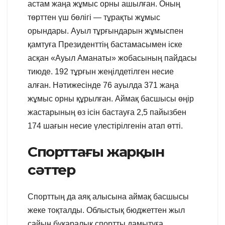
астам жаңа жұмыс орны ашылған. Оның
төрттен үш бөлігі — тұрақты жұмыс
орындары. Ауыл тұрғындарын жұмыспен
қамтуға Президенттің бастамасымен іске
асқан «Ауыл Аманаты» жобасының пайдасы
тиюде. 192 тұрғын жеңілдетілген несие
алған. Нәтижесінде 76 ауылда 371 жаңа
жұмыс орны құрылған. Аймақ басшысы өңір
жастарының өз ісін бастауға 2,5 пайызбен
174 шағын несие үлестірілгенін атап өтті.
Спорттағы жарқын
сәттер
Спорттың да аяқ алысына аймақ басшысы
жеке тоқталды. Облыстық бюджеттен жыл
сайын бұқаралық спортты дамытуға