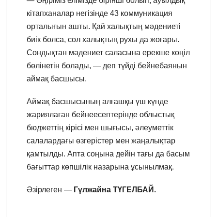
— Өңіріміз елімізде бірінші болып, ауылдық
кітапханалар негізінде 43 коммуникация
орталығын ашты. Қай халықтың мәдениеті
биік болса, сол халықтың рухы да жоғары.
Сондықтан мәдениет саласына ерекше көңіл
бөлінетін болады, — деп түйді бейнебаянын
аймақ басшысы.
Аймақ басшысының алғашқы үш күнде
жариялаған бейнеесептерінде облыстық
бюджеттің кірісі мен шығысы, әлеуметтік
салалардағы өзгерістер мен жаңалықтар
қамтылды. Апта соңына дейін тағы да басым
бағыттар көпшілік назарына ұсынылмақ.
Әзірлеген —
Гүлжайна ТҮГЕЛБАЙ.