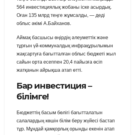
564 инвестициялық жобаны іске асырдық.
Оған 135 млрд теңге жұмсалды, — деді
облыс әкімі А.Байханов.
Аймақ басшысы өңірдің әлеуметтік және
тұрғын үй-коммуналдық инфрақұрылымын
жақсартуға бағытталған облыс бюджеті жыл
сайын орта есеппен 20,4 пайызға өсіп
жатқанын айрықша атап өтті.
Бар инвестиция –
білімге!
Бюджеттің басым бөлігі бағытталатын
салалардың көшін білім беру жүйесі бастап
тұр. Мұндай қамқорлық орынды екенін атап