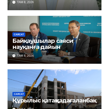
ТАМ 8, 2026
САЯСАТ
Байқаушылар саяси
науқанға дайын
ТАМ 8, 2026
САЯСАТ
Құрылыс қатаң қадағаланбақ