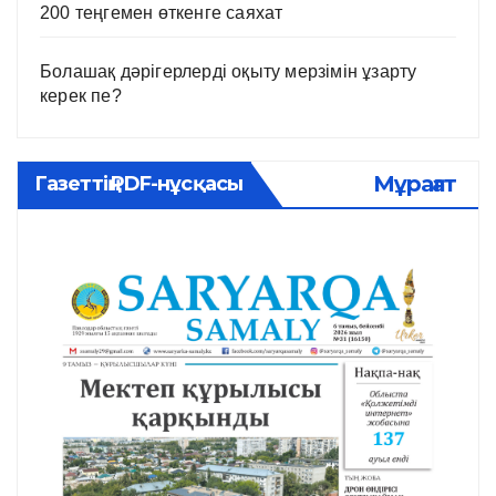
200 теңгемен өткенге саяхат
Болашақ дәрігерлерді оқыту мерзімін ұзарту
керек пе?
Мұрағат
Газеттің PDF-нұсқасы