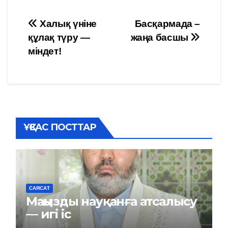
Навигация
Халық үніне
Басқармада –
құлақ түру —
жаңа басшы
по
міндет!
записям
ҰҚСАС ПОСТТАР
САЯСАТ
Маңызды науқанға атсалысу
— игі іс