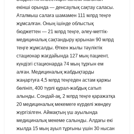
екінші орында — денсаулық сақтау саласы.
Аталмыш салаға шамамен 111 млрд теңге
жұмсалған. Оның ішінде облыстық
бюджеттен — 21 млрд теңге, әлеу-меттік-
медициналық сақтандыру қорынан 90 млрд
теңге жұмсалды. Өткен жылы тәуліктік
стационар жағдайында 127 мың пациент,
күндізгі стационарда 74 мың тұрғын ем
алған. Медициналық жабдықтарды
жаңартуға 4,5 млрд теңгеден астам қаржы
бөлініп, 400 түрлі құрал-жабдық сатып
алынды. Сондай-ақ, 2 млрд теңге қаражатқа
20 медициналық мекемеге күрделі жөндеу
жүргізілген. Аймақтың үш ауылында
медициналық мекеме салынды. Алдағы екі
жылда 15 мың ауыл тұрғыны үшін 30 нысан