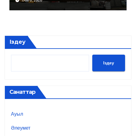
ТАМ 6, 2026
Іздеу
Іздеу
Санаттар
Ауыл
Әлеумет