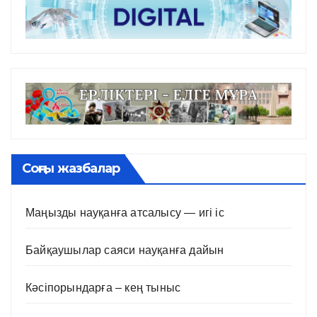
Соңғы жазбалар
Маңызды науқанға атсалысу — игі іс
Байқаушылар саяси науқанға дайын
Кәсіпорындарға – кең тыныс