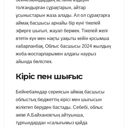
толғандырған сұрақтарын, айтар
ұсыныстарын жаза алады. Ал ол сұрақтарға
аймақ басшысы арнайы бір күні тікелей
эфирге шығып, жауап бермек. Тікелей желі
өтетін күн мен нақты уақыты кейін қосымша
хабарланбақ. Облыс басшысы 2024 жылдың
жоба-жоспарларымен алдағы наурыз
айында бөліспек.
Кіріс пен шығыс
Бейнебаяндар сериясын аймақ басшысы
облыстық бюджеттің кірісі мен шығысын
жіліктеп беруден бастады. Себебі, облыс
әкімі А.Байхановтың айтуынша,
тұрғындардан «салығымыз қайда