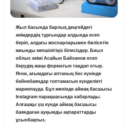
Жыл
басында
барлық
деңгейдегі
әкімдердің
тұрғындар
алдында
есеп
беріп
,
алдағы
жоспарларымен
бөлісетін
жиынды
көпшілігіңіз
білесіздер
.
Биыл
облыс
әкімі
Асайын
Байханов
есеп
берудің
жаңа
форматын
таңдап
отыр
.
Яғни
,
ағымдағы
аптаның
бес
күнінде
бейнебаяндар
топтамасын
күнделікті
жариялауда
.
Бұл
жөнінде
аймақ
басшысы
Instagram
парақшасында
хабарлады
.
Алғашқы
үш
күнде
аймақ
басшысы
баяндаған
ауқымды
ақпараттарды
ұсынбақпыз
.