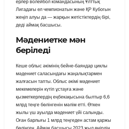
ерлер волейбол командасының Ұлттық
Лигадағы ел чемпионатын және ҚР Кубогын
жеңіп алуы да — жарқын жетістіктердің бірі,
деді аймақ басшысы.
Мәдениетке мән
беріледі
Кеше облыс әкімінің бейне-баяндар циклы
мәдениет саласындағы жаңалықтармен
жалғасын тапты. Облыс әкімі мәдениет
мекемелерін күтіп ұстауға және
қызметкерлердің еңбекақысына былтыр 6,6
млрд теңге бөлінгенін мәлім етті. Өткен
жылы үш ауылда мәдениет үйі салынды.
Оған барлығы 1 млрд теңгеден астам қаржы
бөлінген. Аймақ басшысы 2023 жыл өңірдің