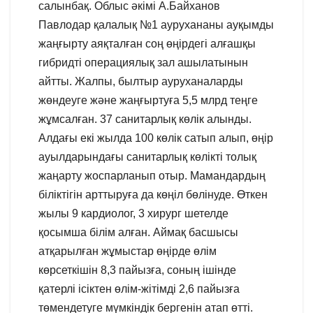
салынбақ. Облыс әкімі А.Байханов
Павлодар қалалық №1 аурухананы ауқымды
жаңғырту аяқталған соң өңірдегі алғашқы
гибридті операциялық зал ашылатынын
айтты. Жалпы, былтыр ауруханаларды
жөндеуге және жаңғыртуға 5,5 млрд теңге
жұмсалған. 37 санитарлық көлік алынды.
Алдағы екі жылда 100 көлік сатып алып, өңір
ауылдарындағы санитарлық көлікті толық
жаңарту жоспарланып отыр. Мамандардың
біліктігін арттыруға да көңіл бөлінуде. Өткен
жылы 9 кардиолог, 3 хирург шетелде
қосымша білім алған. Аймақ басшысы
атқарылған жұмыстар өңірде өлім
көрсеткішін 8,3 пайызға, соның ішінде
қатерлі ісіктен өлім-жітімді 2,6 пайызға
төмендетуге мүмкіндік бергенін атап өтті.