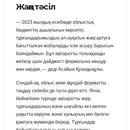
Жаңа тәсіл
— 2023 жылдық есебімде облыстық
бюджеттің ашықтығын көрсетіп,
тұрғындарымыздың әл-ауқатын жақсартуға
бағытталған жобаларды іске асыру барысын
баяндаймын. Бұл ақпаратты толыққанды
жеткізу үшін дайджест форматына көшуді
жөн көрдім, — деді Асайын Қуандықұлы.
Сондай-ақ, облыс әкімі мұндай форматты
таңдау себебін де түсін-діріп өтті. Яғни,
бейнебаян түрінде ақпаратты өңір
тұрғындарының өзіне ыңғайлы кез келген
уақытта көруіне және халықтың көп бөлігін
қамтуға мүмкіндік береді. Тұрғындар
бейнебаяндардың астына өздерін