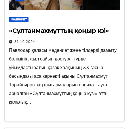
МӘДЕНИЕТ
«Сұлтанмахмұттың қоңыр күзі»
31.10.2024
Павлодар қаласы мәдениет және тілдерді дамыту
бөлімінің жыл сайын дәстүрлі түрде
ұйымдастыратын қазақ халқының ХХ ғасыр
басындағы аса көрнекті ақыны Сұлтанмахмұт
Торайғыровтың шығармаларын насихаттауға
арналған «Сұлтанмахмұттың қоңыр күзі» атты
қалалық…