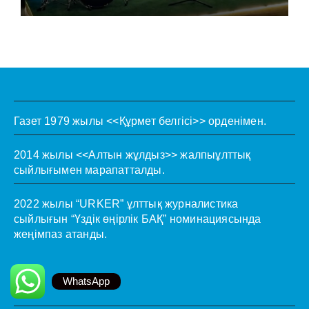
Газет 1979 жылы <<Құрмет белгісі>> орденімен.
2014 жылы <<Алтын жұлдыз>> жалпыұлттық
сыйлығымен марапатталды.
2022 жылы “URKER” ұлттық журналистика
сыйлығын “Үздік өңірлік БАҚ” номинациясында
жеңімпаз атанды.
WhatsApp