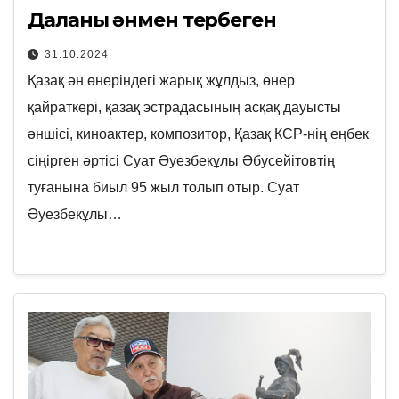
Даланы әнмен тербеген
31.10.2024
Қазақ ән өнеріндегі жарық жұлдыз, өнер
қайраткері, қазақ эстрадасының асқақ дауысты
әншісі, киноактер, композитор, Қазақ КСР-нің еңбек
сіңірген әртісі Суат Әуезбекұлы Әбусейітовтің
туғанына биыл 95 жыл толып отыр. Суат
Әуезбекұлы…