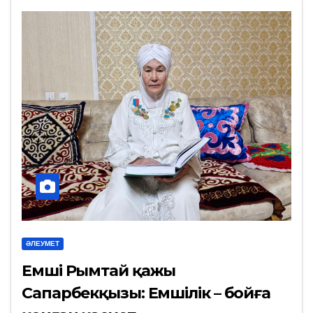
ӘЛЕУМЕТ
Емші Рымтай қажы
Сапарбекқызы: Емшілік – бойға