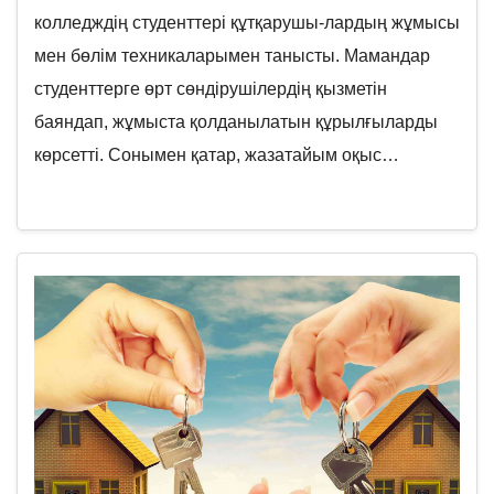
колледждің студенттері құтқарушы-лардың жұмысы
мен бөлім техникаларымен танысты. Мамандар
студенттерге өрт сөндірушілердің қызметін
баяндап, жұмыста қолданылатын құрылғыларды
көрсетті. Сонымен қатар, жазатайым оқыс…