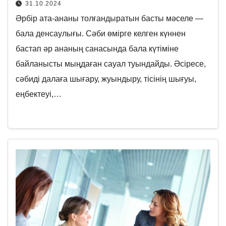
31.10.2024
Әрбір ата-ананы толғандыратын басты мәселе —
бала денсаулығы. Сәби өмірге келген күннен
бастап әр ананың санасында бала күтіміне
байланысты мыңдаған сауал туындайды. Әсіресе,
сәбиді далаға шығару, жуындыру, тісінің шығуы,
еңбектеуі,…