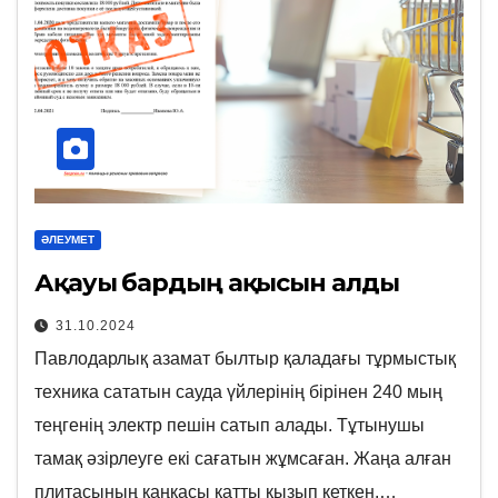
ӘЛЕУМЕТ
Ақауы бардың ақысын алды
31.10.2024
Павлодарлық азамат былтыр қаладағы тұрмыстық
техника сататын сауда үйлерінің бірінен 240 мың
теңгенің электр пешін сатып алады. Тұтынушы
тамақ әзірлеуге екі сағатын жұмсаған. Жаңа алған
плитасының қаңқасы қатты қызып кеткен.…