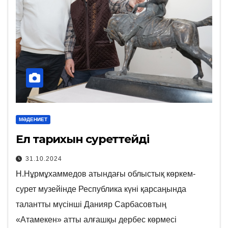
МӘДЕНИЕТ
Ел тарихын суреттейді
31.10.2024
Н.Нұрмұхаммедов атындағы облыстық көркем-
сурет музейінде Республика күні қарсаңында
талантты мүсінші Данияр Сарбасовтың
«Атамекен» атты алғашқы дербес көрмесі