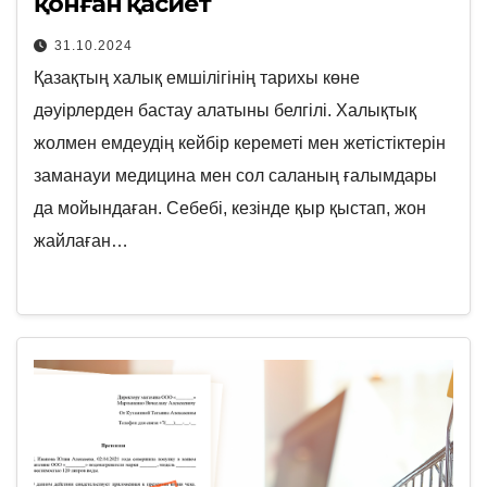
қонған қасиет
31.10.2024
Қазақтың халық емшілігінің тарихы көне
дәуірлерден бастау алатыны белгілі. Халықтық
жолмен емдеудің кейбір кереметі мен жетістіктерін
заманауи медицина мен сол саланың ғалымдары
да мойындаған. Себебі, кезінде қыр қыстап, жон
жайлаған…