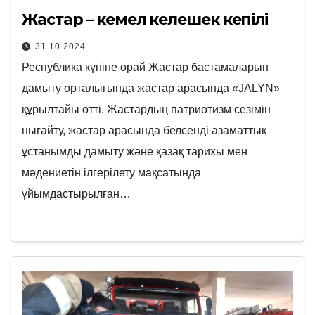
Жастар – кемел келешек кепілі
31.10.2024
Республика күніне орай Жастар бастамаларын
дамыту орталығында жастар арасында «JALYN»
құрылтайы өтті. Жастардың патриотизм сезімін
нығайту, жастар арасында белсенді азаматтық
ұстанымды дамыту және қазақ тарихы мен
мәдениетін ілгерілету мақсатында
ұйымдастырылған…