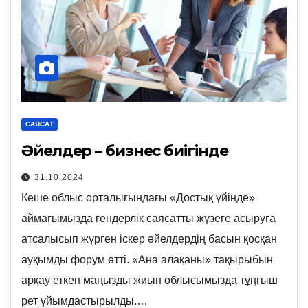
САЯСАТ
Әйелдер – бизнес биігінде
31.10.2024
Кеше облыс орталығындағы «Достық үйінде»
аймағымызда гендерлік саясатты жүзеге асыруға
атсалысып жүрген іскер әйелдердің басын қосқан
ауқымды форум өтті. «Ана алақаны» тақырыбын
арқау еткен маңызды жиын облысымызда тұңғыш
рет ұйымдастырылды.…