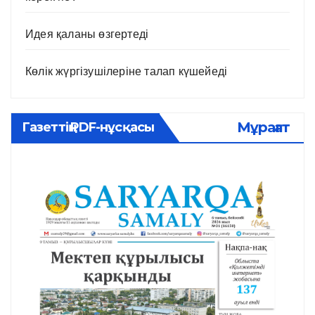
Идея қаланы өзгертеді
Көлік жүргізушілеріне талап күшейеді
Мұрағат
Газеттің PDF-нұсқасы