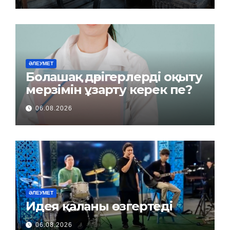
ӘЛЕУМЕТ
Болашақ дәрігерлерді оқыту
мерзімін ұзарту керек пе?
06.08.2026
ӘЛЕУМЕТ
Идея қаланы өзгертеді
06.08.2026