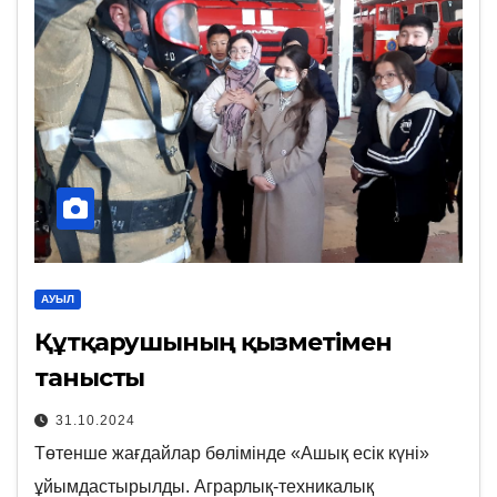
АУЫЛ
Құтқарушының қызметімен
танысты
31.10.2024
Төтенше жағдайлар бөлімінде «Ашық есік күні»
ұйымдастырылды. Аграрлық-техникалық