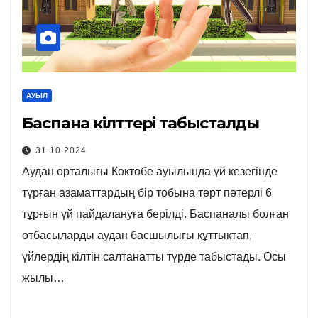
АУЫЛ
Баспана кілттері табысталды
31.10.2024
Аудан орталығы Көктөбе ауылында үй кезегінде
тұрған азаматтардың бір тобына төрт пәтерлі 6
тұрғын үй пайдалануға берілді. Баспаналы болған
отбасыларды аудан басшылығы құттықтап,
үйлердің кілтін салтанатты түрде табыстады. Осы
жылы…