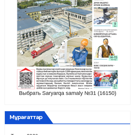
Выбрать Saryarqa samaly №31 (16150)
Мұрағаттар