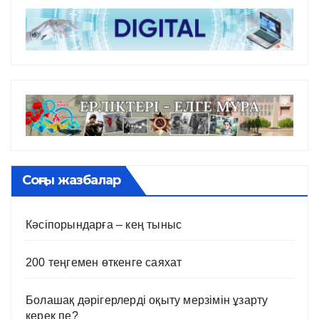
Соңғы жазбалар
Кәсіпорындарға – кең тыныс
200 теңгемен өткенге саяхат
Болашақ дәрігерлерді оқыту мерзімін ұзарту
керек пе?