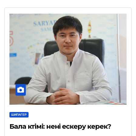
ШИПАГЕР
Бала күтімі: нені ескеру керек?