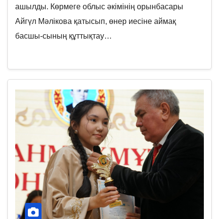
ашылды. Көрмеге облыс әкімінің орынбасары
Айгүл Мәлікова қатысып, өнер иесіне аймақ
басшы-сының құттықтау…