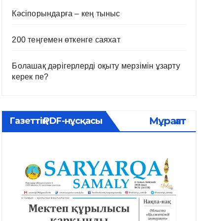
Кәсіпорындарға – кең тыныс
200 теңгемен өткенге саяхат
Болашақ дәрігерлерді оқыту мерзімін ұзарту
керек пе?
Мұрағат
Газеттің PDF-нұсқасы