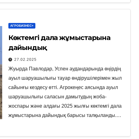
АГРОБИЗНЕС+
Көктемгі дала жұмыстарына
дайындық
27.02.2025
Жуырда Павлодар, Успен аудандарында өңірдің
ауыл шаруашылығы тауар өндірушілерімен жыл
сайынғы кездесу өтті. Агрокеңес аясында ауыл
шаруашылығы саласын дамытудың жоба-
жоспары және алдағы 2025 жылғы көктемгі дала
жұмыстарына дайындық барысы талқыланды.…