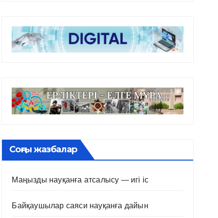
Соңғы жазбалар
Маңызды науқанға атсалысу — игі іс
Байқаушылар саяси науқанға дайын