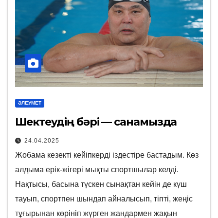
ӘЛЕУМЕТ
Шектеудің бәрі — санамызда
24.04.2025
Жобама кезекті кейіпкерді іздестіре бастадым. Көз
алдыма ерік-жігері мықты спортшылар келді.
Нақтысы, басына түскен сынақтан кейін де күш
тауып, спортпен шындап айналысып, тіпті, жеңіс
тұғырынан көрініп жүрген жандармен жақын