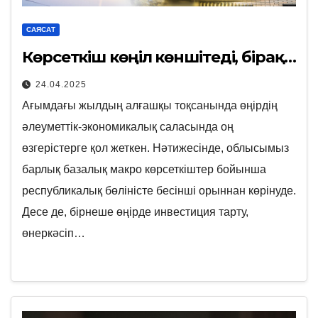
САЯСАТ
Көрсеткіш көңіл көншітеді, бірақ…
24.04.2025
Ағымдағы жылдың алғашқы тоқсанында өңірдің
әлеуметтік-экономикалық саласында оң
өзгерістерге қол жеткен. Нәтижесінде, облысымыз
барлық базалық макро көрсеткіштер бойынша
республикалық бөліністе бесінші орыннан көрінуде.
Десе де, бірнеше өңірде инвестиция тарту,
өнеркәсіп…