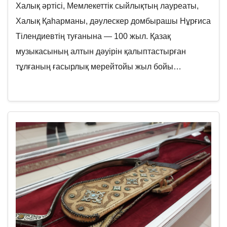
Халық әртісі, Мемлекеттік сыйлықтың лауреаты,
Халық Қаһарманы, дәулескер домбырашы Нұрғиса
Тілендиевтің туғанына — 100 жыл. Қазақ
музыкасының алтын дәуірін қалыптастырған
тұлғаның ғасырлық мерейтойы жыл бойы…