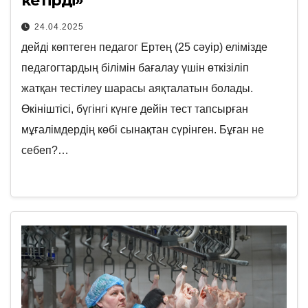
кетірді»
24.04.2025
дейді көптеген педагог Ертең (25 сәуір) елімізде
педагогтардың білімін бағалау үшін өткізіліп
жатқан тестілеу шарасы аяқталатын болады.
Өкініштісі, бүгінгі күнге дейін тест тапсырған
мұғалімдердің көбі сынақтан сүрінген. Бұған не
себеп?…