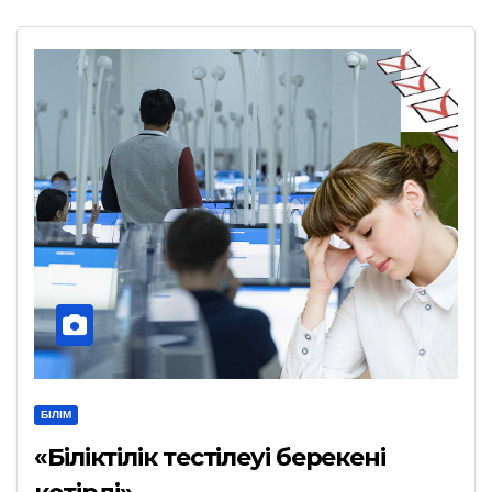
БІЛІМ
«Біліктілік тестілеуі берекені