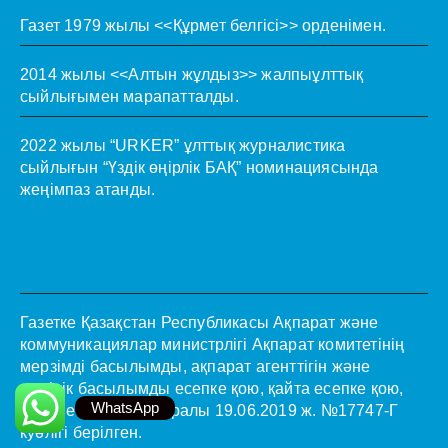
Газет 1979 жылы <<Құрмет белгісі>> орденімен.
2014 жылы <<Алтын жұлдыз>> жалпыұлттық
сыйлығымен марапатталды.
2022 жылы “URKER” ұлттық журналистика
сыйлығын “Үздік өңірлік БАҚ” номинациясында
жеңімпаз атанды.
Газетке Қазақстан Республикасы Ақпарат және
коммуникациялар министрлігі Ақпарат комитетінің
мерзімді басылымды, ақпарат агенттігін және
желілік басылымды есепке қою, қайта есепке қою,
WhatsApp
қайта есепке қою туралы 19.06.2019 ж. №17747-Г
куәлігі берілген.