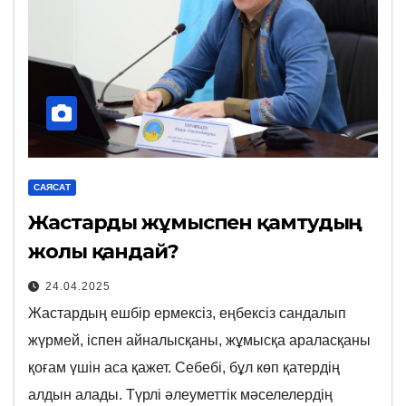
САЯСАТ
Жастарды жұмыспен қамтудың
жолы қандай?
24.04.2025
Жастардың ешбір ермексіз, еңбексіз сандалып
жүрмей, іспен айналысқаны, жұмысқа араласқаны
қоғам үшін аса қажет. Себебі, бұл көп қатердің
алдын алады. Түрлі әлеуметтік мәселелердің