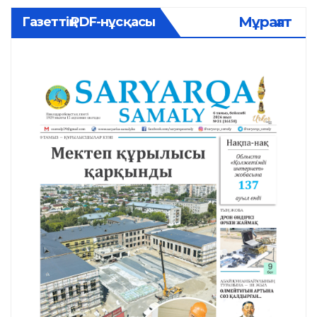
Мұрағат
Газеттің PDF-нұсқасы