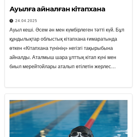
Ауылға айналған кітапхана
24.04.2025
Ауыл кеші. Әсем ән мен күмбірлеген тәтті күй. Бұл
құндылықтар облыстық кітапхана ғимаратында
өткен «Кітапхана түнінің» негізгі тақырыбына
айналды. Аталмыш шара ұлттық кітап күні мен
биыл мерейтойлары аталып өтілетін жерлес…