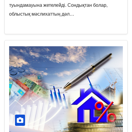
туындамауына жетелейді. Сондықтан болар,
облыстық мәслихаттың дәл…