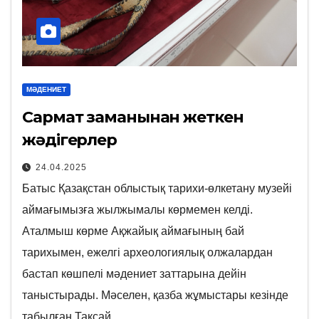
МӘДЕНИЕТ
Сармат заманынан жеткен
жәдігерлер
24.04.2025
Батыс Қазақстан облыстық тарихи-өлкетану музейі
аймағымызға жылжымалы көрмемен келді.
Аталмыш көрме Ақжайық аймағының бай
тарихымен, ежелгі археологиялық олжалардан
бастап көшпелі мәдениет заттарына дейін
таныстырады. Мәселен, қазба жұмыстары кезінде
табылған Тақсай…