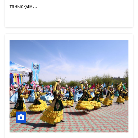
танысқым…