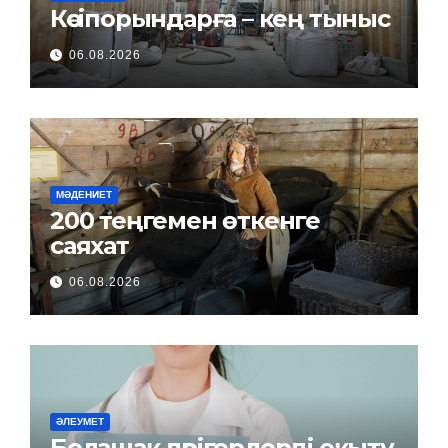
Кәсіпорындарға – кең тыныс
06.08.2026
МӘДЕНИЕТ
200 теңгемен өткенге
саяхат
06.08.2026
ӘЛЕУМЕТ
Болашақ дәрігерлерді оқыту