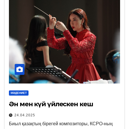
МӘДЕНИЕТ
Ән мен күй үйлескен кеш
24.04.2025
Биыл қазақтың бірегей композиторы, КСРО-ның