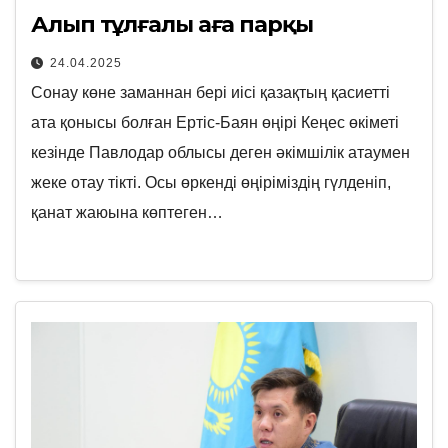
Алып тұлғалы аға парқы
24.04.2025
Сонау көне заманнан бері иісі қазақтың қасиетті
ата қонысы болған Ертіс-Баян өңірі Кеңес өкіметі
кезінде Павлодар облысы деген әкімшілік атаумен
жеке отау тікті. Осы өркенді өңіріміздің гүлденіп,
қанат жаюына көптеген…