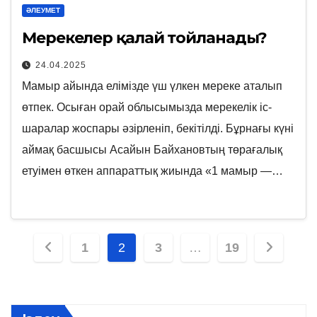
ӘЛЕУМЕТ
Мерекелер қалай тойланады?
24.04.2025
Мамыр айында елімізде үш үлкен мереке аталып
өтпек. Осыған орай облысымызда мерекелік іс-
шаралар жоспары әзірленіп, бекітілді. Бұрнағы күні
аймақ басшысы Асайын Байхановтың төрағалық
етуімен өткен аппараттық жиында «1 мамыр —…
Posts
1
2
3
…
19
pagination