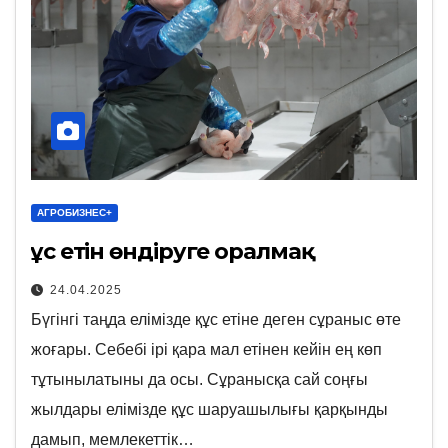
АГРОБИЗНЕС+
Құс етін өндіруге оралмақ
24.04.2025
Бүгінгі таңда елімізде құс етіне деген сұраныс өте
жоғары. Себебі ірі қара мал етінен кейін ең көп
тұтынылатыны да осы. Сұранысқа сай соңғы
жылдары елімізде құс шаруашылығы қарқынды
дамып, мемлекеттік…