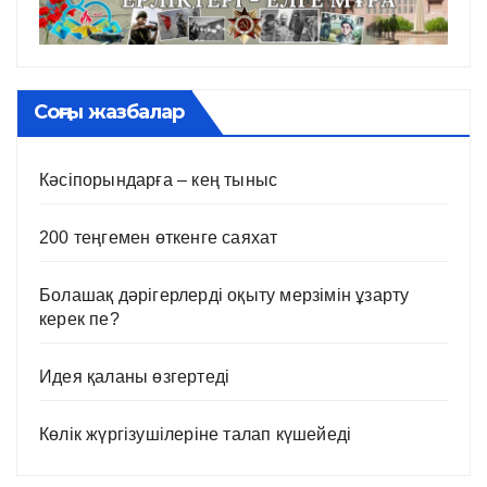
Соңғы жазбалар
Кәсіпорындарға – кең тыныс
200 теңгемен өткенге саяхат
Болашақ дәрігерлерді оқыту мерзімін ұзарту
керек пе?
Идея қаланы өзгертеді
Көлік жүргізушілеріне талап күшейеді