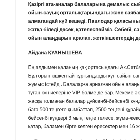
Қазіргі ата-аналар балаларына демалыс сы
ойын-сауық орталықтарындағы және саяба
алмағандай күй кешеді. Павлодар қаласын
жатқа біледі десек, қателеспейміз. Себебі
ойын алаңдарын аралап, жеткіншектердің 
Айдана ҚУАНЫШЕВА
Ең алдымен қаланың қақ ортасындағы Ак.Сәтба
Бұл орын кішкентай тұрғындарды күн сайын саға
жұмыс істейді. Балаларға арналған ойын алаң
туған күн иелеріне VIP бөлме де бар. Мекеме ә
жасқа толмаған балалар дүйсенбі-бейсенбі күнд
баға 500 теңгеге қымбаттап, 2500 теңгені құрай
бейсенбі күндері 3 мың теңге төлесе, жұма-жек
қатар, баламен бірге келген ересектер мен 16 ж