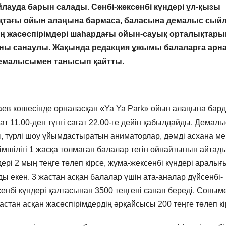
йлауда барын салады. Сенбі-жексенбі күндері ұл-қызы
қтағы ойын алаңына бармаса, баласына демалыс сый
ың жасөспірімдері шаһардағы ойын-сауық орталықтары
, саны санаулы. Жақында редакция ұжымы балаларға арн
демалысымен танысып қайтты.
ев көшесінде орналасқан «Ya Ya Park» ойын алаңына бард
т 11.00-ден түнгі сағат 22.00-ге дейін қабылдайды. Демал
ы, түрлі шоу ұйымдастыратын аниматорлар, дәмді асхана ме
кімшілігі 1 жасқа толмаған балалар тегін ойнайтынын айтады
ері 2 мың теңге төлеп кірсе, жұма-жексенбі күндері аралы
ды екен. 3 жастан асқан балалар үшін ата-аналар дүйсенбі-
сенбі күндері қалтасынан 3500 теңгені санап береді. Соным
астан асқан жасөспірімдердің әрқайсысы 200 теңге төлеп кі