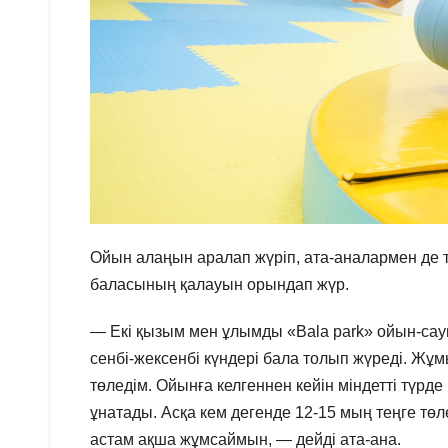
Ойын алаңын аралап жүріп, ата-аналармен де 
баласының қалауын орындап жүр.
— Екі қызым мен ұлымды «Bala park» ойын-сау
сенбі-жексенбі күндері бала толып жүреді. Жұ
төледім. Ойынға келгеннен кейін міндетті түрде
ұнатады. Асқа кем дегенде 12-15 мың теңге тө
астам ақша жұмсаймын, — дейді ата-ана.