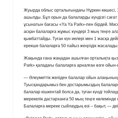
Жуырда облыс орталығындағы Нұркин көшесі, 
ашылды. Бұл орын да балаларды күндізгі сағат 
ұсынатын бағасы «Ya Ya Park»-пен бірдей. Мәсе
асқан балаларға жұмыс күндері 3 мың теңге ал
қымбаттайды. Туған күн иелері мен 1 жасқа дейі
ерекше балаларға 50 пайыз жеңілдік жасалады
Жақында ғана жаңадан ашылған орталықта қызы
Park» қаладағы балаларға арналған өзге ойын-с
— Әлеуметтік желіден балалар ойын алаңының а
Туысқандарымыз бен достарымыздың балаларын
балалар кішкентай болса да, туған күнді тойла
мерекелік дастарханға 50 мың теңге көлемінде
Балаларға мереке сыйлаудың өзі – бақыт, — дей