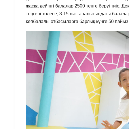
жасқа дейінгі балалар 2500 теңге беруі тиіс. Д
теңгені төлесе, 3-15 жас аралығындағы балалар 3
көпбалалы отбасыларға барлық күнге 50 пайыз 