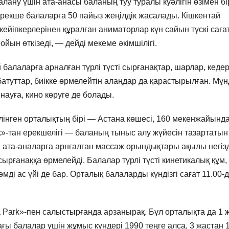
далану үшін ата-анасы баланың туу туралы куәлігін өзімен бі
 ерекше балаларға 50 пайыз жеңілдік жасалады. Кішкентай
і кейіпкерлерінен құралған аниматорлар күн сайын түскі саға
ойын өткізеді, — дейді мекеме әкімшілігі.
балаларға арналған түрлі түсті сырғанақтар, шарлар, кедер
батуттар, биікке өрмелейтін алаңдар да қарастырылған. Мұ
науға, кино көруге де болады.
бөлінген орталықтың бірі — Астана көшесі, 160 мекенжайынд
k»-тан ерекшелігі — баланың тыныс алу жүйесін тазартатын
н ата-аналарға арнғалған массаж орындықтары ақылы негіз
сырғанаққа өрмелейді. Балалар түрлі түсті кинетикалық құм,
ді ас үйі де бар. Орталық балаларды күндізгі сағат 11.00-
a Park»-пен салыстырғанда арзанырақ. Бұл орталықта да 1 
дағы балалар үшін жұмыс күндері 1990 теңге алса, 3 жастан 