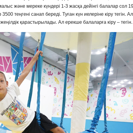
емалыс және мереке күндері 1-3 жасқа дейінгі балалар сол 1
500 теңгені санап береді. Туған күн иелеріне кіру тегін. Ал
жеңілдік қарастырылады. Ал ерекше балаларға кіру – тегін.