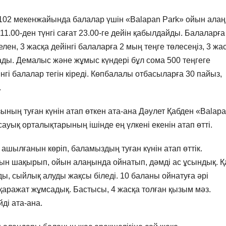
102 мекенжайында балалар үшін «Balapan Park» ойын ала
11.00-ден түнгі сағат 23.00-ге дейін қабылдайды. Балаларға
лен, 3 жасқа дейінгі балаларға 2 мың теңге төлесеңіз, 3 жа
ады. Демалыс және жұмыс күндері бұл сома 500 теңгеге
нгі балалар тегін кіреді. Көпбалалы отбасыларға 30 пайыз,
.
ның туған күнін атап өткен ата-ана Дәулет Қабден «Balap
ауық орталықтарының ішінде ең үлкені екенін атап өтті.
шылғанын көріп, баламыздың туған күнін атап өттік.
 шақырып, ойын алаңында ойнатып, дәмді ас ұсындық. Қа
уды, сыйлық алуды жақсы біледі. 10 баланы ойнатуға әрі
 қаражат жұмсадық. Бастысы, 4 жасқа толған қызым мәз.
ді ата-ана.