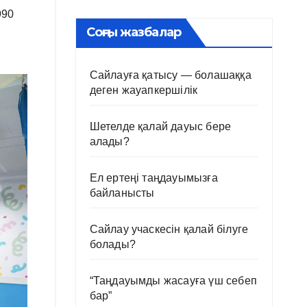
990
Соңғы жазбалар
Сайлауға қатысу — болашаққа
деген жауапкершілік
Шетелде қалай дауыс бере
алады?
Ел ертеңі таңдауымызға
байланысты
Сайлау учаскесін қалай білуге
болады?
“Таңдауымды жасауға үш себеп
бар”