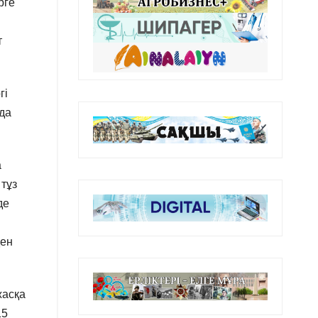
рге
т
гі
нда
а
 тұз
де
ден
жасқа
15