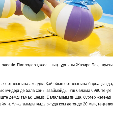
тілдестік. Павлодар қаласының тұрғыны Жазира Бақытқызы
ық орталығына әкелдім. Қай ойын орталығына барсаңыз да,
мыс күндері де бала саны азаймайды. Үш балама 6990 теңге
 іште дәмді тамақ ішеміз. Балаларым пицца, бургер жегенді
леймін. Ұл-қызымды қыдыр-туда кем дегенде 20 мың теңгеде