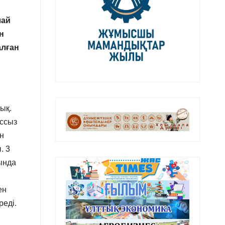
лай
н
алған
ық.
ыссыз
н
. 3
ғында
ен
реді.