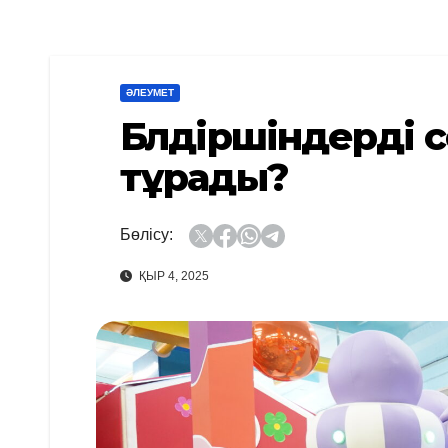
ӘЛЕУМЕТ
Бүлдіршіндерді 
тұрады?
Бөлісу:
ҚЫР 4, 2025