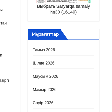
Выбрать Saryarqa samaly
ңы
№30 (16149)
стан
Мұрағаттар
Тамыз 2026
an
Шілде 2026
Маусым 2026
зіргі
Мамыр 2026
Сәуір 2026