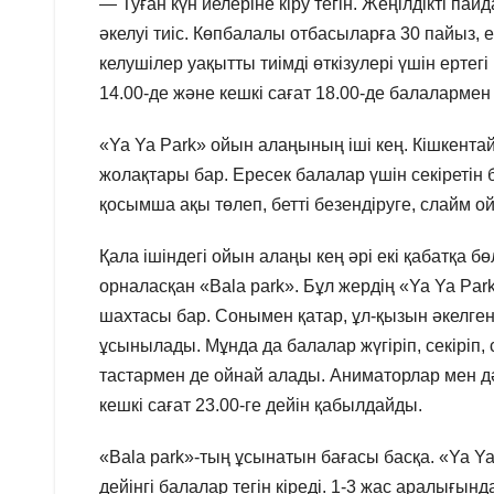
— Туған күн иелеріне кіру тегін. Жеңілдікті пай
әкелуі тиіс. Көпбалалы отбасыларға 30 пайыз,
келушілер уақытты тиімді өткізулері үшін ертег
14.00-де және кешкі сағат 18.00-де балалармен 
«Ya Ya Park» ойын алаңының іші кең. Кішкентай 
жолақтары бар. Ересек балалар үшін секіретін 
қосымша ақы төлеп, бетті безендіруге, слайм ой
Қала ішіндегі ойын алаңы кең әрі екі қабатқа 
орналасқан «Bala park». Бұл жердің «Ya Ya Par
шахтасы бар. Сонымен қатар, ұл-қызын әкелге
ұсынылады. Мұнда да балалар жүгіріп, секіріп, 
тастармен де ойнай алады. Аниматорлар мен дәм
кешкі сағат 23.00-ге дейін қабылдайды.
«Bala park»-тың ұсынатын бағасы басқа. «Ya Y
дейінгі балалар тегін кіреді. 1-3 жас аралығын