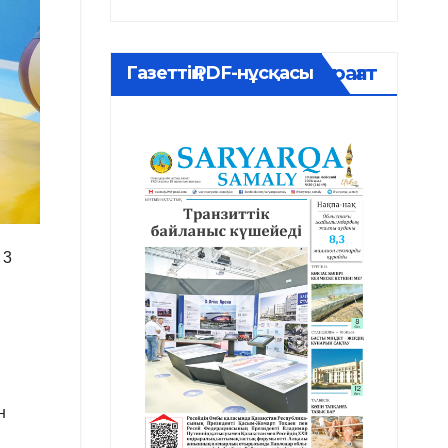
Мұрағат
Газеттің PDF-нұсқасы
 3
н