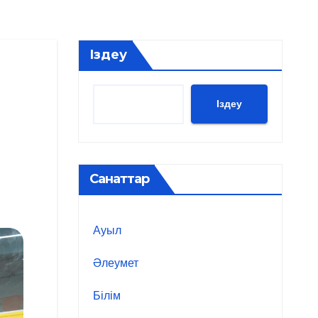
Іздеу
Іздеу
Санаттар
Ауыл
Әлеумет
Білім