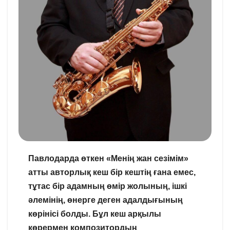
Павлодарда өткен «Менің жан сезімім»
атты авторлық кеш бір кештің ғана емес,
тұтас бір адамның өмір жолының, ішкі
әлемінің, өнерге деген адалдығының
көрінісі болды. Бұл кеш арқылы
көрермен композитордың