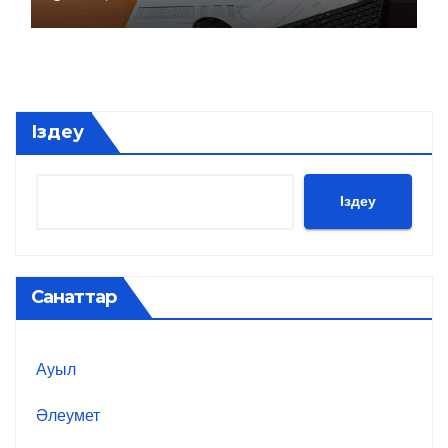
Іздеу
Іздеу
Санаттар
Ауыл
Әлеумет