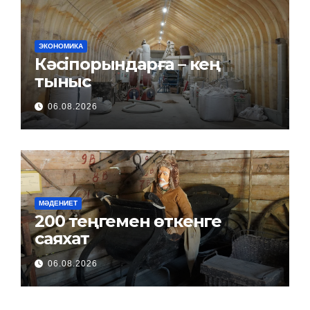
ЭКОНОМИКА
Кәсіпорындарға – кең
тыныс
06.08.2026
МӘДЕНИЕТ
200 теңгемен өткенге
саяхат
06.08.2026