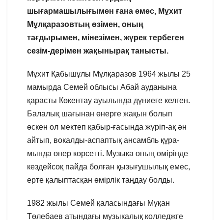
шығармашылығымен ғана емес, Мұхит
Мұлқаразовтың өзімен, оның
тағдырымен, мінезімен, жүрек тербеген
сезім-дерімен жақынырақ танысты.
Мұхит Қабышұлы Мұлқаразов 1964 жылы 25
мамырда Семей облысы Абай ауданына
қарасты Көкентау ауылында дүниеге келген.
Балалық шағынан өнерге жақын болып
өскен ол мектеп қабыр-ғасында жүріп-ақ ән
айтып, вокалды-аспаптық ансамбль құра-
мында өнер көрсетті. Музыка оның өмірінде
кездейсоқ пайда болған қызығушылық емес,
ерте қалыптасқан өмірлік таңдау болды.
1982 жылы Семей қаласындағы Мұқан
Төлебаев атындағы музыкалық колледжге