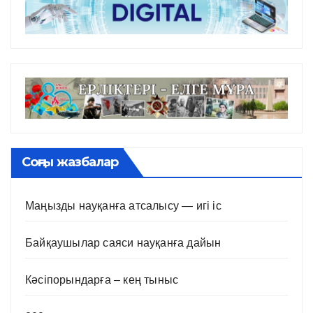
Соңғы жазбалар
Маңызды науқанға атсалысу — игі іс
Байқаушылар саяси науқанға дайын
Кәсіпорындарға – кең тыныс