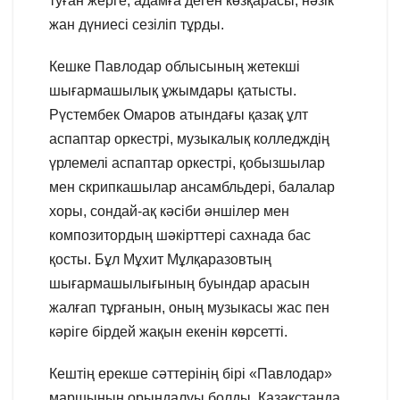
туған жерге, адамға деген көзқарасы, нәзік
жан дүниесі сезіліп тұрды.
Кешке Павлодар облысының жетекші
шығармашылық ұжымдары қатысты.
Рүстембек Омаров атындағы қазақ ұлт
аспаптар оркестрі, музыкалық колледждің
үрлемелі аспаптар оркестрі, қобызшылар
мен скрипкашылар ансамбльдері, балалар
хоры, сондай-ақ кәсіби әншілер мен
композитордың шәкірттері сахнада бас
қосты. Бұл Мұхит Мұлқаразовтың
шығармашылығының буындар арасын
жалғап тұрғанын, оның музыкасы жас пен
кәріге бірдей жақын екенін көрсетті.
Кештің ерекше сәттерінің бірі «Павлодар»
маршының орындалуы болды. Қазақстанда