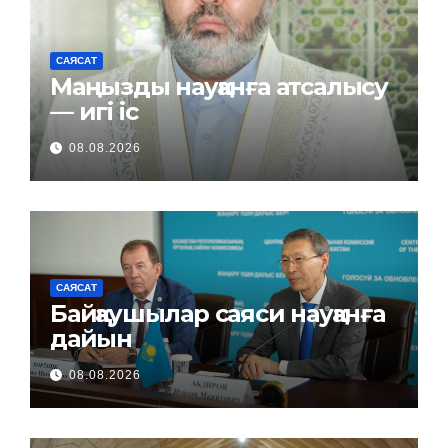
САЯСАТ
Маңызды науқанға атсалысу
— игі іс
08.08.2026
САЯСАТ
Байқаушылар саяси науқанға
дайын
08.08.2026