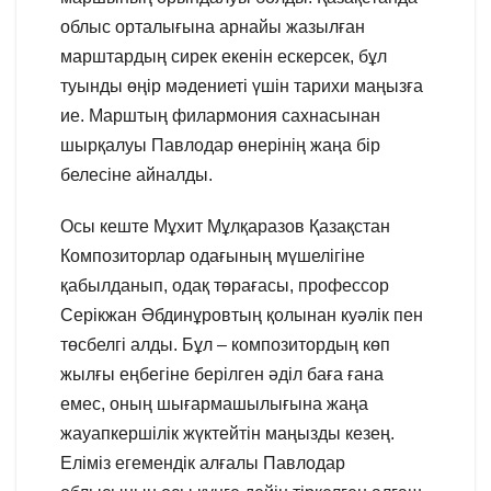
облыс орталығына арнайы жазылған
марштардың сирек екенін ескерсек, бұл
туынды өңір мәдениеті үшін тарихи маңызға
ие. Марштың филармония сахнасынан
шырқалуы Павлодар өнерінің жаңа бір
белесіне айналды.
Осы кеште Мұхит Мұлқаразов Қазақстан
Композиторлар одағының мүшелігіне
қабылданып, одақ төрағасы, профессор
Серікжан Әбдинұровтың қолынан куәлік пен
төсбелгі алды. Бұл – композитордың көп
жылғы еңбегіне берілген әділ баға ғана
емес, оның шығармашылығына жаңа
жауапкершілік жүктейтін маңызды кезең.
Еліміз егемендік алғалы Павлодар