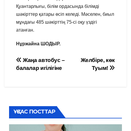
Қуантарлығы, білім ордасында білімді
шәкірттер қатары өсіп келеді. Мәселен, биыл
мұндағы 485 шәкірттің 75-сі оқу үздігі
атанған.
Нұржайна ШОДЫР.
Навигация
Жаңа автобус –
Желбіре, көк
балалар игілігіне
Туым!
по
записям
ҰҚСАС ПОСТТАР