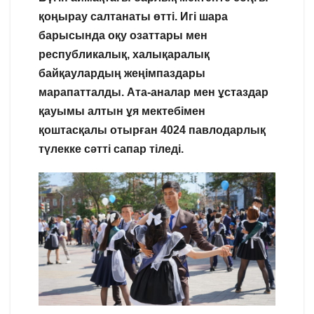
қоңырау салтанаты өтті. Игі шара
барысында оқу озаттары мен
республикалық, халықаралық
байқаулардың жеңімпаздары
марапатталды.
Ата-аналар мен ұстаздар
қауымы алтын ұя мектебімен
қоштасқалы отырған 4024 павлодарлық
түлекке сәтті сапар тіледі.