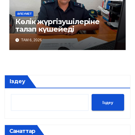
ӘЛЕУМЕТ
Көлік жүргізушілеріне
талап күшейеді
ТАМ 6, 2026
Іздеу
Іздеу
Санаттар