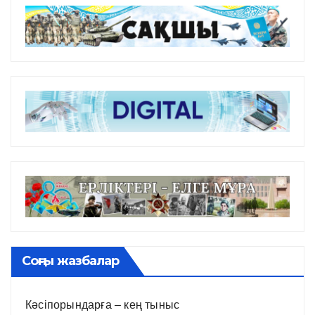
Соңғы жазбалар
Кәсіпорындарға – кең тыныс