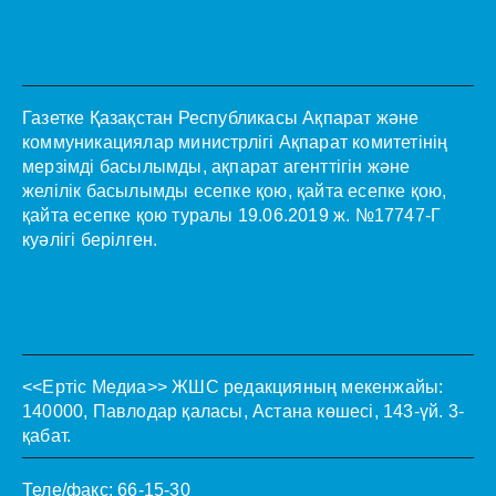
Газетке Қазақстан Республикасы Ақпарат және
коммуникациялар министрлігі Ақпарат комитетінің
мерзімді басылымды, ақпарат агенттігін және
желілік басылымды есепке қою, қайта есепке қою,
қайта есепке қою туралы 19.06.2019 ж. №17747-Г
куәлігі берілген.
<<Ертіс Медиа>>
ЖШС редакцияның мекенжайы:
140000, Павлодар қаласы, Астана көшесі, 143-үй. 3-
қабат.
Теле/факс: 66-15-30