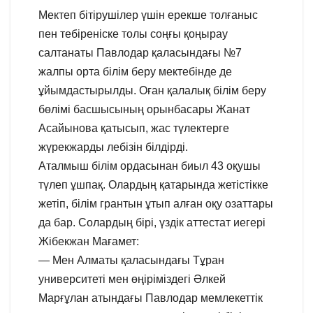
Мектеп бітірушілер үшін ерекше толғаныс
пен тебіреніске толы соңғы қоңырау
салтанаты Павлодар қаласындағы №7
жалпы орта білім беру мектебінде де
ұйымдастырылды. Оған қалалық білім беру
бөлімі басшысының орынбасары Жанат
Асайынова қатысып, жас түлектерге
жүрекжарды лебізін білдірді.
Аталмыш білім ордасынан биыл 43 оқушы
түлеп ұшпақ. Олардың қатарында жетістікке
жетіп, білім грантын ұтып алған оқу озаттары
да бар. Солардың бірі, үздік аттестат иегері
Жібекжан Мағамет:
— Мен Алматы қаласындағы Тұран
университеті мен өңіріміздегі Әлкей
Марғұлан атындағы Павлодар мемлекеттік