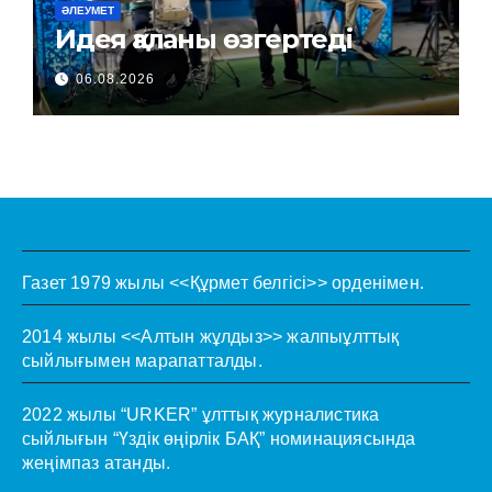
ӘЛЕУМЕТ
Идея қаланы өзгертеді
06.08.2026
Газет 1979 жылы <<Құрмет белгісі>> орденімен.
2014 жылы <<Алтын жұлдыз>> жалпыұлттық
сыйлығымен марапатталды.
2022 жылы “URKER” ұлттық журналистика
сыйлығын “Үздік өңірлік БАҚ” номинациясында
жеңімпаз атанды.