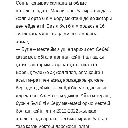
Соңғы қоңырау салтанаты облыс
орталығындағы Малайсары батыр атындағы
жалпы орта білім беру мектебінде де жоғары
деңгейде өтті. Биыл бұл білім ордасын 16
түлек тәмамдап, жаңа өмірге жолдама
алмақ.
— Бүгін – мектебіміз үшін тарихи сәт. Себебі,
қазақ мектебі атанғаннан кейінгі алғашқы
қарлығаштарымыз қанат қағып жатыр.
Барлық түлекке ақ жол тілеп, алға қойған
асыл мұрат пен асқақ армандарыңа жете
беріңдер деймін, — дейді білім ордасының
директоры Азамат Сыздықов. Айта кетерлігі,
бұрын бұл білім беру мекемесі орыс мектебі
болған, кейін, яғни 2012-2022 жылдар
аралығында аралас, ал былтырдан бастап
таза қазақ мектебі дәрежесін алған.