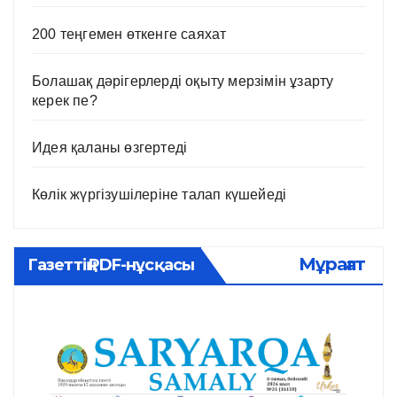
200 теңгемен өткенге саяхат
Болашақ дәрігерлерді оқыту мерзімін ұзарту
керек пе?
Идея қаланы өзгертеді
Көлік жүргізушілеріне талап күшейеді
Мұрағат
Газеттің PDF-нұсқасы