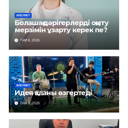
ӘЛЕУМЕТ
Болашақ дәрігерлерді оқыту
мерзімін ұзарту керек пе?
ТАМ 6, 2026
ӘЛЕУМЕТ
Идея қаланы өзгертеді
ТАМ 6, 2026