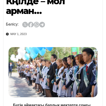
Көңілде – мол
арман…
Бөлісу:
МАУ 1, 2023
Бүгін аймақтағы барлық мектепте соңғы