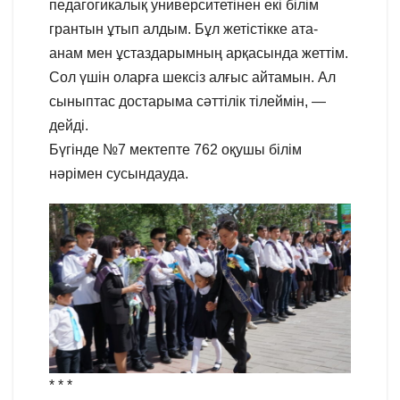
педагогикалық университетінен екі білім
грантын ұтып алдым. Бұл жетістікке ата-
анам мен ұстаздарымның арқасында жеттім.
Сол үшін оларға шексіз алғыс айтамын. Ал
сыныптас достарыма сәттілік тілеймін, —
дейді.
Бүгінде №7 мектепте 762 оқушы білім
нәрімен сусындауда.
* * *