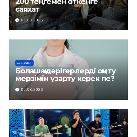
200 теңгемен өткенге
саяхат
06.08.2026
ӘЛЕУМЕТ
Болашақ дәрігерлерді оқыту
мерзімін ұзарту керек пе?
06.08.2026