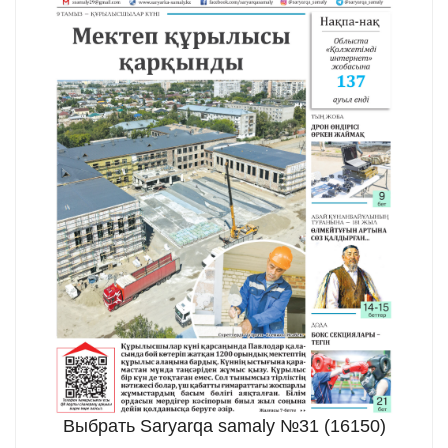
Выбрать Saryarqa samaly №31 (16150)