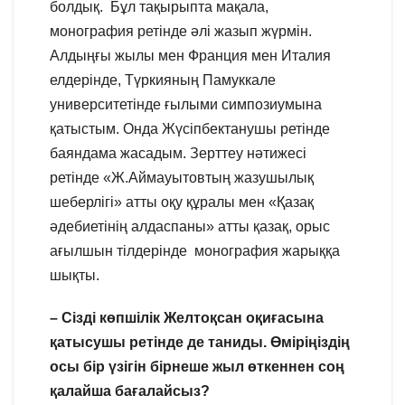
болдық. Бұл тақырыпта мақала,
монография ретінде әлі жазып жүрмін.
Алдыңғы жылы мен Франция мен Италия
елдерінде, Түркияның Памуккале
университетінде ғылыми симпозиумына
қатыстым. Онда Жүсіпбектанушы ретінде
баяндама жасадым. Зерттеу нәтижесі
ретінде «Ж.Аймауытовтың жазушылық
шеберлігі» атты оқу құралы мен «Қазақ
әдебиетінің алдаспаны» атты қазақ, орыс
ағылшын тілдерінде монография жарыққа
шықты.
– Сізді көпшілік Желтоқсан оқиғасына
қатысушы ретінде де таниды. Өміріңіздің
осы бір үзігін бірнеше жыл өткеннен соң
қалайша бағалайсыз?