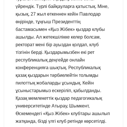
үйрендік. Түрлі байқауларға қатыстық. Міне,
қызық, 27 жыл өткеннен кейін Павлодар
өңірінде, тұңғыш Президенттің
бастамасымен «Қыз Жібек» қыздар клубы
ашылды. Ал жетекшілікке келер болсам,
ректорат мені бір ауыздан қолдап, клуб
тізгінін берді. Қыздарымызбен екі рет
республикалық деңгейде онлайн
конференцияға шықтық. Республикалық
қазақ қыздарын тәрбиелейтін толымды
пилоттық жобаларды ұсындық. Кейін
ұсыныстарымыз ескеріліп, қабылданды.
Қазақ мемлекеттік қыздар педагогикалық
университетінде Атырау, Шымкент,
Өскемендегі «Қыз Жібек» клубтары ашылып
жатқанда, бізді үлгі клуб ретінде көрсетілді.