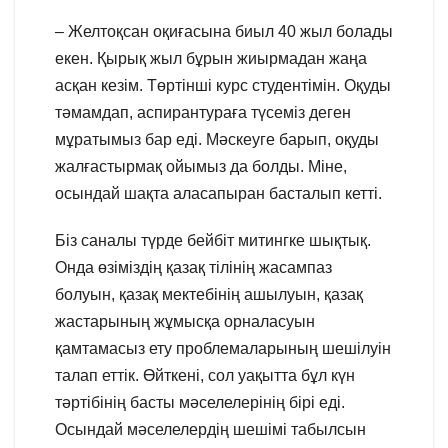
– Желтоқсан оқиғасына биыл 40 жыл болады
екен. Қырық жыл бұрын жиырмадан жаңа
асқан кезім. Төртінші курс студентімін. Оқуды
тәмамдап, аспирантураға түсеміз деген
мұратымыз бар еді. Мәскеуге барып, оқуды
жалғастырмақ ойымыз да болды. Міне,
осындай шақта аласапыран басталып кетті.
Біз саналы түрде бейбіт митингке шықтық.
Онда өзіміздің қазақ тілінің жасампаз
болуын, қазақ мектебінің ашылуын, қазақ
жастарының жұмысқа орналасуын
қамтамасыз ету проблемаларының шешілуін
талап еттік. Өйткені, сол уақытта бұл күн
тәртібінің басты мәселелерінің бірі еді.
Осындай мәселелердің шешімі табылсын