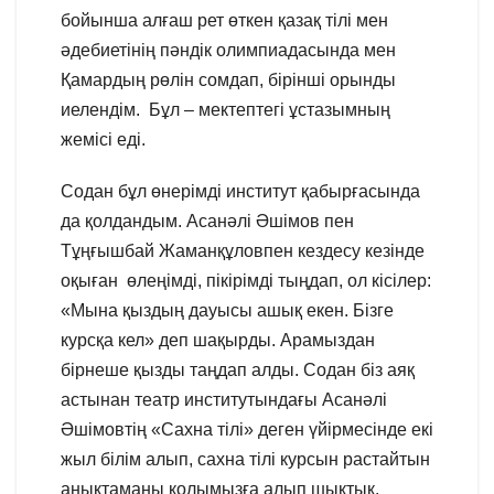
бойынша алғаш рет өткен қазақ тілі мен
әдебиетінің пәндік олимпиадасында мен
Қамардың рөлін сомдап, бірінші орынды
иелендім. Бұл – мектептегі ұстазымның
жемісі еді.
Содан бұл өнерімді институт қабырғасында
да қолдандым. Асанәлі Әшімов пен
Тұңғышбай Жаманқұловпен кездесу кезінде
оқыған өлеңімді, пікірімді тыңдап, ол кісілер:
«Мына қыздың дауысы ашық екен. Бізге
курсқа кел» деп шақырды. Арамыздан
бірнеше қызды таңдап алды. Содан біз аяқ
астынан театр институтындағы Асанәлі
Әшімовтің «Сахна тілі» деген үйірмесінде екі
жыл білім алып, сахна тілі курсын растайтын
анықтаманы қолымызға алып шықтық.