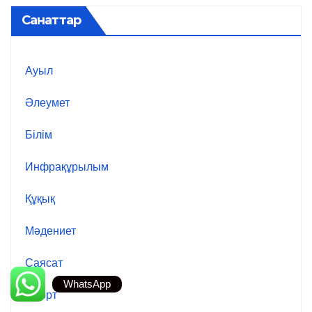
Санаттар
Ауыл
Әлеумет
Білім
Инфрақұрылым
Құқық
Мәдениет
Саясат
WhatsApp
Спорт