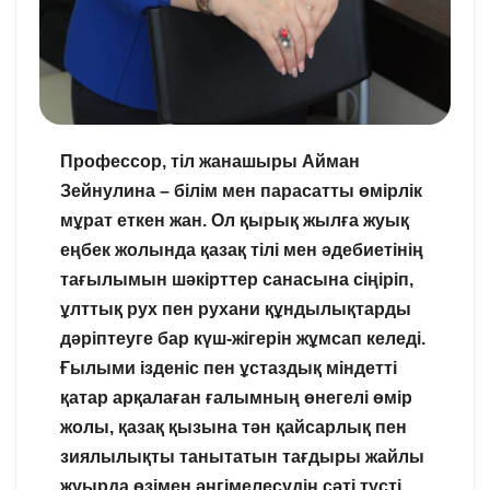
Профессор, тіл жанашыры Айман
Зейнулина – білім мен парасатты өмірлік
мұрат еткен жан. Ол қырық жылға жуық
еңбек жолында қазақ тілі мен әдебиетінің
тағылымын шәкірттер санасына сіңіріп,
ұлттық рух пен рухани құндылықтарды
дәріптеуге бар күш-жігерін жұмсап келеді.
Ғылыми ізденіс пен ұстаздық міндетті
қатар арқалаған ғалымның өнегелі өмір
жолы, қазақ қызына тән қайсарлық пен
зиялылықты танытатын тағдыры жайлы
жуырда өзімен әңгімелесудің сәті түсті.