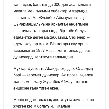
танымдық бағытында 300-ден аса ғылыми
мақала мен ғылыми еңбектерім жарыққа
шығыпты. Ал Жүсіпбек Аймауытовтың
шығармашылығына арналған еңбегімнің
осы жұмыстар арасында бір төбе болуы –
әдебиетке деген махаббатым. Сөз өнері –
әдемі жауһар әлем. Біз жоғары оқу орнын
тәмамдаған 1987 жылы көпті таңқалдыратын
дүниелерді зерттеуге талпындық.
Мұхтар Әуезовті, Абайды оқыдық. Олардың
бәрі — керемет дүниелер. Ал проза, ақ өлең
жанрымен жазу Жүсіпбек Аймауытовтың
еншісіне ғана тиген екен.
Менің педагогикалық институтта жұмыс істеп
жүрген кезім болатын. «Жалын»