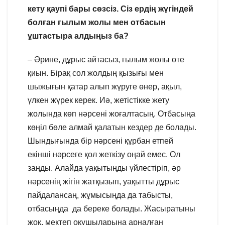
кету қаупі бары сөзсіз. Сіз ердің жүгіндей
болған ғылым жолы мен отбасын
ұштастыра алдыңыз ба?
– Әрине, дұрыс айтасыз, ғылым жолы өте
қиын. Бірақ сол жолдың қызығы мен
шыжығын қатар алып жүруге өнер, ақыл,
үлкен жүрек керек. Иә, жетістікке жету
жолында көп нәрсені жоғалтасың. Отбасыңа
көңіл бөле алмай қалатын кездер де болады.
Шындығында бір нәрсені құрбан етпей
екінші нәрсеге қол жеткізу оңай емес. Ол
заңды. Алайда уақытыңды үйлестіріп, әр
нәрсенің жігін жатқызып, уақытты дұрыс
пайдалансаң, жұмысыңда да табысты,
отбасыңда да береке болады. Жасыратыны
жоқ, мектеп оқушыларына арналған