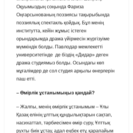
Оқуымыздың соңында Фариза
Оңғарсынованың поэзиясы тақырыбында
поэзиялық спектакль қойдық. Бұл менің
институтта, кейін жұмыс істеген
орындарымда драма үйірмесін жүргізуіме
мүмкіндік болды. Павлодар мемлекетті
университетінде де біздің «Дидар» деген
драма студиямыз болды. Осындағы көп
мұғалімдер де сол студия арқылы өнерлерін
паш етті.
– Өмірлік ұстанымыңыз қандай?
– Жалпы, менің өмірлік ұстанымым – Ұлы
Қазақ елінің ұлттық құндылықтарын сақтап,
насихаттап, тәрбиесімен өмір сүру, Ұлттық
рухты биік ұстау, адал еңбек ету, қарапайым