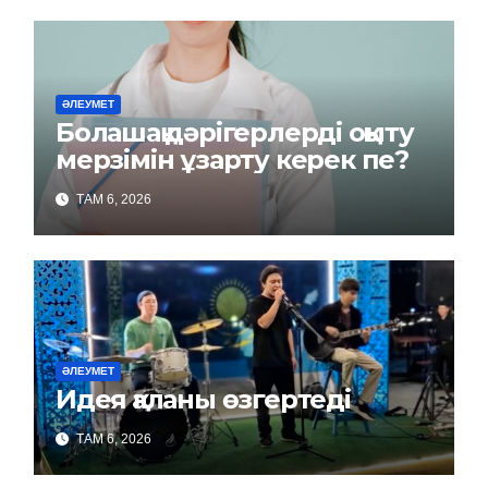
ӘЛЕУМЕТ
Болашақ дәрігерлерді оқыту
мерзімін ұзарту керек пе?
ТАМ 6, 2026
ӘЛЕУМЕТ
Идея қаланы өзгертеді
ТАМ 6, 2026