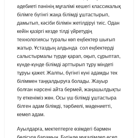
әдебиеті пәнінің мұғалімі кешегі классикалық
білімге бүгінгі жаңа білімді ұштастырып,
дамытып, кәсіби білімін жетілдіруі тиіс. Одан
кейін қазіргі кезде тілді үйретудің
технологиясы туралы көп еңбектер шығып
жатыр. Ұстаздың алдында сол еңбектерді
салыстырмалы түрде қарап, оқып, сұрыптап,
күнде-күнде білімді арттырып тұру міндеті
тұруы қажет. Жалпы, бүгінгі күні адамды тек
біліммен таңқалдыруға болады. Жауыр
болған нәрсені айта бермей, жаңашылдықты
ту еткеніміз жөн. Осы үш білімді ұштастыра
білген адам білімді, тәрбиелі, мәдениетті,
кемел адам.
Ауылдарға, мектептерге өзімдегі бармен
бөлісуге барамын. Бүгінде мұғалімдер есеп