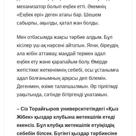
механизатор болып еңбек етті. Әкемнің
«Еңбек ері» деген атағы бар. Шешем
сабырлы, ақылды, қатал жан болды.
Мен отбасымда жақсы тәрбие алдым. Бұл
кісілер үш-ақ нәрсені айтатын. Яғни, біреудің
ала жібін аттамау, маңдай термен адал
еңбек ету және қарапайым болу. Өмірде
жетістікке жеткенімнің себебі, осы ұстанымға
адал болғанымның арқасы деп білемін.
Дегенмен, өзіме талапшылмын. Әр тірлігімді
уақытында, сәтінде бітіргенді ұнатамын.
– Сіз Торайғыров университетіндегі «Қыз
Жібек» қыздар клубына жетекшілік етеді
екенсіз. Бұл клубқа жетекшілік етуіңіздің
себебін білсек. Бүгінгі қыздар тәрбиесіне