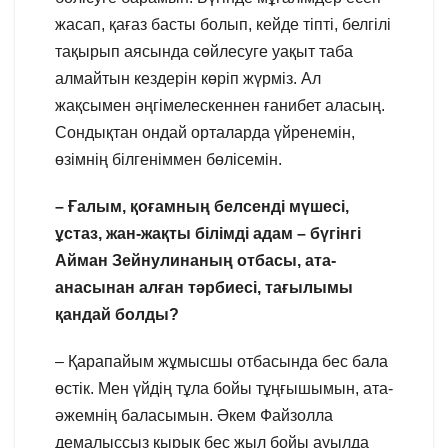
жасап, қағаз басты болып, кейде тіпті, белгілі
тақырып аясында сөйлесуге уақыт таба
алмайтын кездерін көріп жүрміз. Ал
жақсымен әңгімелескеннен ғанибет аласың.
Сондықтан ондай орталарда үйренемін,
өзімнің білгеніммен бөлісемін.
– Ғалым, қоғамның белсенді мүшесі,
ұстаз, жан-жақты білімді адам – бүгінгі
Айман Зейнулинаның отбасы, ата-
анасынан алған тәрбиесі, тағылымы
қандай болды?
– Қарапайым жұмысшы отбасында бес бала
өстік. Мен үйдің тұла бойы тұңғышымын, ата-
әжемнің баласымын. Әкем Файзолла
демалыссыз қырық бес жыл бойы ауылда