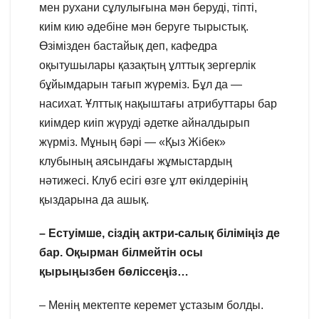
мен рухани сұлулығына мән беруді, тіпті,
киім кию әдебіне мән беруге тырыстық.
Өзімізден бастайық деп, кафедра
оқытушылары қазақтың ұлттық зергерлік
бұйымдарын тағып жүреміз. Бұл да —
насихат. Ұлттық нақыштағы атрибуттары бар
киімдер киіп жүруді әдетке айналдырып
жүрміз. Мұның бәрі — «Қыз Жібек»
клубының аясындағы жұмыстардың
нәтижесі. Клуб есігі өзге ұлт өкілдерінің
қыздарына да ашық.
– Естуімше, сіздің актри-салық біліміңіз де
бар. Оқырман білмейтін осы
қырыңызбен бөліссеңіз…
– Менің мектепте керемет ұстазым болды.