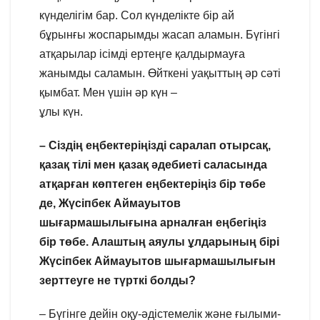
күнделігім бар. Сол күнделікте бір ай
бұрынғы жоспарымды жасап аламын. Бүгінгі
атқарылар ісімді ертеңге қалдырмауға
жанымды саламын. Өйткені уақыттың әр сәті
қымбат. Мен үшін әр күн –
ұлы күн.
– Сіздің еңбектеріңізді саралап отырсақ,
қазақ тілі мен қазақ әдебиеті саласында
атқарған көптеген еңбектеріңіз бір төбе
де, Жүсіпбек Аймауытов
шығармашылығына арналған еңбегіңіз
бір төбе. Алаштың аяулы ұлдарының бірі
Жүсіпбек Аймауытов шығармашылығын
зерттеуге не түрткі болды?
– Бүгінге дейін оқу-әдістемелік және ғылыми-