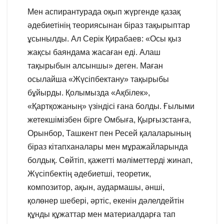
Мен аспирантурада оқып жүргенде қазақ
әдебиетінің теориясынан біраз тақырыптар
ұсынылды. Ал Серік Қирабаев: «Осы қыз
жақсы баяндама жасаған еді. Алаш
тақырыбын алсыншы» деген. Маған
осылайша «Жүсіпбектану» тақырыбы
бұйырды. Қолымызда «Ақбілек»,
«Қартқожаның» үзіндісі ғана болды. Ғылыми
жетекшімізбен бірге Омбыға, Қырғызстанға,
Орынбор, Ташкент пен Ресей қалаларының
біраз кітапханалары мен мұражайларында
болдық. Сөйтіп, қажетті мәліметтерді жинап,
Жүсіпбектің әдебиетші, теоретик,
композитор, ақын, аудармашы, әнші,
қолөнер шебері, әртіс, екенін дәлелдейтін
құнды құжаттар мен материалдарға тап