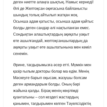
деген ниетте алаңға шықтық. Намыс кернеді!
Әлі де Желтоқсан оқиғасына байланысты
шындық толық айтылып жатқан жоқ.
Осынша адам қатысты, осынша адам қайтыс
болды деген сандар әлі нақтыланған емес.
Сондықтан алаштықтардың ақиқаты уақыт
өте ашылғандай, желтоқсаншылардың да
ақиқаты уақыт өте ашылатынына мен кәміл
сенемін.
Әрине, тағдырымызға әсер етті. Мүмкін мен
қазір ғылым докторы болар ма едім. Менің
Мәскеуге барып оқысам, жазушы болсам
деген армандарым болды. Оның бәрі
жайына қалды. Бірақ менің көңілімді
қуантатыны – сол кездегі жастардың
қанымен, тағдырымен келген Тәуелсіздіктің