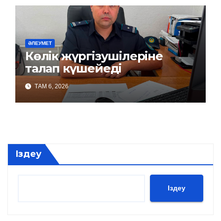
ӘЛЕУМЕТ
Көлік жүргізушілеріне
талап күшейеді
ТАМ 6, 2026
Іздеу
Іздеу