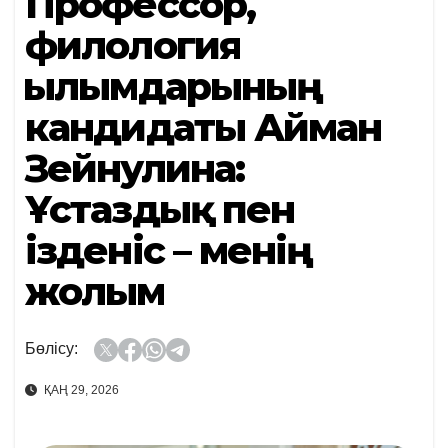
Профессор,
филология
ғылымдарының
кандидаты Айман
Зейнулина:
Ұстаздық пен
ізденіс – менің
жолым
Бөлісу:
ҚАҢ 29, 2026