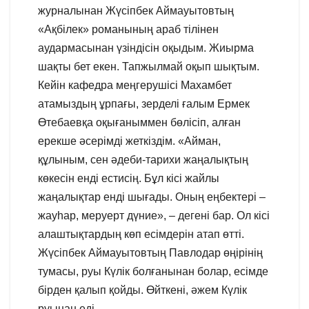
журналынан Жүсіпбек Аймауытовтың
«Ақбілек» романының араб тілінен
аудармасынан үзіндісін оқыдым. Жиырма
шақты бет екен. Тапжылмай оқып шықтым.
Кейін кафедра меңгерушісі Махамбет
атамыздың ұрпағы, зерделі ғалым Ермек
Өтебаевқа оқығаныммен бөлісіп, алған
ерекше әсерімді жеткіздім. «Айман,
құлыным, сен әдеби-тарихи жаңалықтың
көкесін енді естисің. Бұл кісі жайлы
жаңалықтар енді шығады. Оның еңбектері –
жауһар, меруерт дүние», – дегені бар. Ол кісі
алаштықтардың көп есімдерін атап өтті.
Жүсіпбек Аймауытовтың Павлодар өңірінің
тумасы, руы Күлік болғанынан болар, есімде
бірден қалып қойды. Өйткені, әжем Күлік
руынан еді.