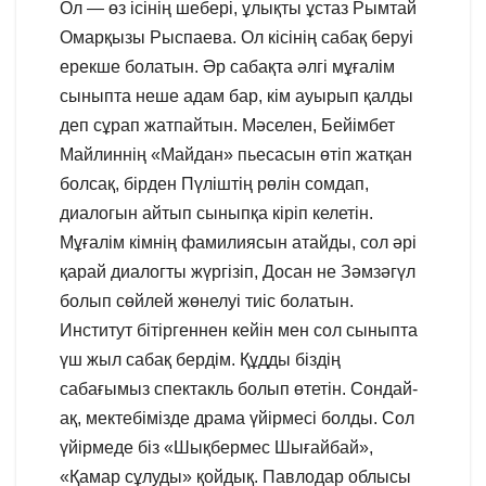
Ол — өз ісінің шебері, ұлықты ұстаз Рымтай
Омарқызы Рыспаева. Ол кісінің сабақ беруі
ерекше болатын. Әр сабақта әлгі мұғалім
сыныпта неше адам бар, кім ауырып қалды
деп сұрап жатпайтын. Мәселен, Бейімбет
Майлиннің «Майдан» пьесасын өтіп жатқан
болсақ, бірден Пүліштің рөлін сомдап,
диалогын айтып сыныпқа кіріп келетін.
Мұғалім кімнің фамилиясын атайды, сол әрі
қарай диалогты жүргізіп, Досан не Зәмзәгүл
болып сөйлей жөнелуі тиіс болатын.
Институт бітіргеннен кейін мен сол сыныпта
үш жыл сабақ бердім. Құдды біздің
сабағымыз спектакль болып өтетін. Сондай-
ақ, мектебімізде драма үйірмесі болды. Сол
үйірмеде біз «Шықбермес Шығайбай»,
«Қамар сұлуды» қойдық. Павлодар облысы