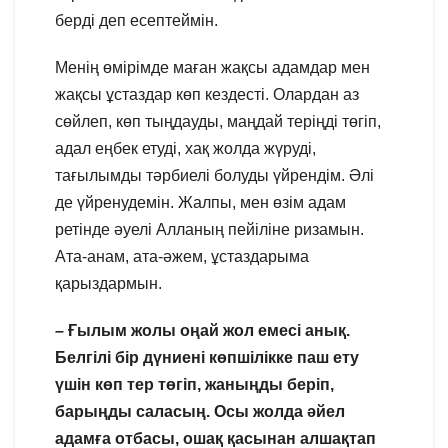
берді деп есептеймін.
Менің өмірімде маған жақсы адамдар мен
жақсы ұстаздар көп кездесті. Олардан аз
сөйлеп, көп тыңдауды, маңдай теріңді төгіп,
адал еңбек етуді, хақ жолда жүруді,
тағылымды тәрбиелі болуды үйрендім. Әлі
де үйренудемін. Жалпы, мен өзім адам
ретінде әуелі Алланың пейіліне ризамын.
Ата-анам, ата-әжем, ұстаздарыма
қарыздармын.
– Ғылым жолы оңай жол емесі анық.
Белгілі бір дүниені көпшілікке паш ету
үшін көп тер төгіп, жаныңды беріп,
барыңды саласың. Осы жолда әйел
адамға отбасы, ошақ қасынан алшақтап