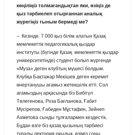
көңіліңіз толмағандықтан яки, өзіңіз де
қыз тәрбиелеп отырғаннан аналық
жүрегіңіз тыным бермеді ме?
– Кезінде 7 000 қыз білім алатын Қазақ
мемлекеттік педагогикалық қыздар
институты (бүгінде Қазақ мемлекеттік қыздар
университетінде) студент болып жүргенде
«Муза» деген клубтың мүшесі болдым.
Клубқа Бақтажар Мекішев деген керемет
өнертанушы ағамыз жетекшілік етті. Сол
ағамыздың арқасында біз Бибігүл
Төлегенова, Роза Бағланова, Ғабит
Мүсірепов, Ғабиден Мұстафин, Зейнеп
Ахметова сынды тұлғалармен кездестік.
Бұдан өзге біз қазақ қызының тәрбиесі
туралы лектория оқыдық, өзіміз соны