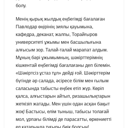
болу.
Менің қырық жылдық еңбегімді бағалаған
Павлодар өңірінің зиялы қауымына,
кафедра, деканат, жалпы, Торайғыров
университеті ұжымы мен басшылығына
алғысым зор. Талай-талай марапат алдым.
Мұның бәрі ұжымымның, шәкірттерімнің
кішкентай еңбегімді бағалағаны деп білемін.
«Шәкіртсіз ұстаз тұл» дейді ғой. Шәкірттерім
бүгінде әр салада, әсіресе білім мен ғылым
саласында табысты еңбек етіп жүр. Көріп
қалса, алғыстарын айтып, ризашылықтарын
жеткізіп жатады. Мен үшін одан асқан бақыт
жоқ! Бастысы, елім тыныш, табысы толағай
мол, ұрпағы білімді де парасатты, өркениетті
ел қатарында тұғыры биік болсын!