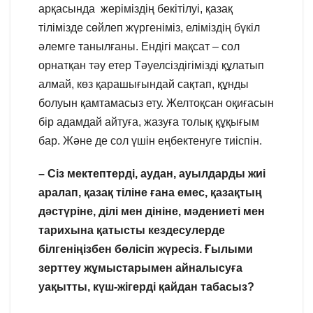
арқасында жеріміздің бекітілуі, қазақ
тілімізде сөйлеп жүргеніміз, еліміздің бүкіл
әлемге танылғаны. Ендігі мақсат – сол
орнатқан тәу етер Тәуелсіздігімізді құлатып
алмай, көз қарашығындай сақтап, құнды
болуын қамтамасыз ету. Желтоқсан оқиғасын
бір адамдай айтуға, жазуға толық құқығым
бар. Және де сол үшін еңбектенуге тиіспін.
– Сіз мектептерді, аудан, ауылдарды жиі
аралап, қазақ тіліне ғана емес, қазақтың
дәстүріне, ділі мен дініне, мәдениеті мен
тарихына қатысты кездесулерде
білгеніңізбен бөлісіп жүресіз. Ғылыми
зерттеу жұмыстарымен айналысуға
уақытты, күш-жігерді қайдан табасыз?