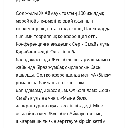
Сол жылы Ж.Аймауытовтың 100 жылдық
мерейтойы құрметіне орай ақынның
жерлестерінің ортасында, яғни, Павлодарда
ғылыми-теориялық конференция өтті.
Конференцияға академик Серік Смайылұлы
Қирабаев келді. Ол кісінің бас
баяндамасында Жүсіпбек шығармашылығы
жайында біраз жұмбақ сырлардың басы
ашылды. Сол конференцияда мен «Ақбілек»
романына байланысты кішігірім
баяндамамды жасадым. Ол баяндама Серік
Смайылұлына ұнап, «Мына бала
аспирантураға оқуға келсінші» деді. Міне,
осылайша мен Жүсіпбек Аймауытовтың
шығармашылығын зерттеуге кірісіп кеттім.