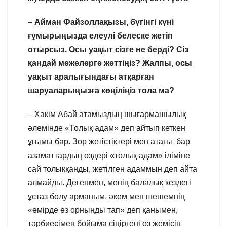
– Айман Файзоллақызы, бүгінгі күні
ғұмырыңызда елеулі белеске жетіп
отырсыз. Осы уақыт сізге не берді? Сіз
қандай межелерге жеттіңіз? Жалпы, осы
уақыт аралығындағы атқарған
шаруаларыңызға көңіліңіз тола ма?
– Хакім Абай атамыздың шығармашылық
әлемінде «Толық адам» деп айтып кеткен
ұғымы бар. Зор жетістіктері мен атағы бар
азаматтардың өздері «толық адам» іліміне
сай толыққанды, жетілген адаммын деп айта
алмайды. Дегенмен, менің балалық кездегі
ұстаз болу арманым, әкем мен шешемнің
«өмірде өз орныңды тап» деп қанымен,
тәрбиесімен бойыма сіңіргені өз жемісін