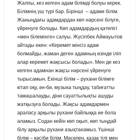
Жалпы, кез келген адам білімді болуы керек.
Білімнің үш түрі бар. Бірінші – адами білім.
Жаныңдағы адамдардан көп нәрсені білуге,
үйренуге болады. Көп адамдардың қателігі
«мен білемінге» салуы. Жүсіпбек Аймауытов
айтады екен: «Керемет мінсіз адам
болмайды, жаман деген адамның өзінде іліп
алар керемет жақсысы болады». Мен де кез
келген адамнан жақсы нәрсені үйренуге
тырысамын. Екінші білім – рухани білімге
кітап оқу, ән-би, музыка тыңдау, табиғатты
тамашалауды, діни сауаттылықты ашуды
жатқызуға болады. Жақсы адамдармен
араласу арқылы рухани байлыққа ие бола
аламыз. Содан кейін көп оқып, көп тыңдай
білу арқылы рухани азықтанамыз. Үшінші
білім – кәсіби білім. Мәселен, қазақ тілі мен