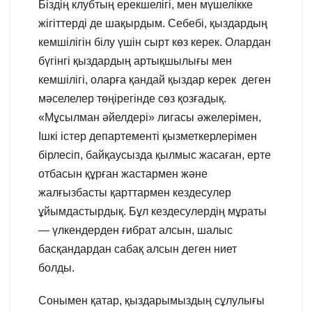
Біздің клубтың ерекшелігі, мен мүшелікке
жігіттерді де шақырдым. Себебі, қыздардың
кемшілігін білу үшін сырт көз керек. Олардан
бүгінгі қыздардың артықшылығы мен
кемшілігі, оларға қандай қыздар керек деген
мәселелер төңірегінде сөз қозғадық.
«Мұсылман әйелдері» лигасы әжелерімен,
Ішкі істер департементі қызметкерлерімен
бірлесіп, байқаусызда қылмыс жасаған, ерте
отбасын құрған жастармен және
жалғызбасты қарттармен кездесулер
ұйымдастырдық. Бұл кездесулердің мұраты
— үлкендерден ғибрат алсын, шалыс
басқандардан сабақ алсын деген ниет
болды.
Сонымен қатар, қыздарымыздың сұлулығы