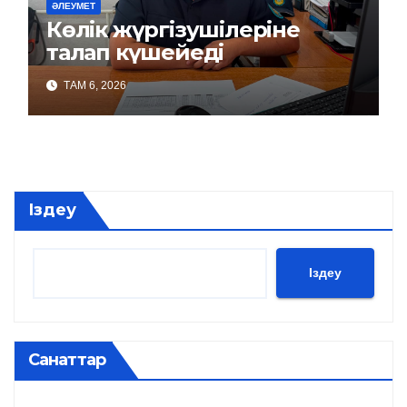
ӘЛЕУМЕТ
Көлік жүргізушілеріне
талап күшейеді
ТАМ 6, 2026
Іздеу
Іздеу
Санаттар