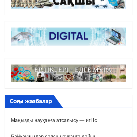
Соңғы жазбалар
Маңызды науқанға атсалысу — игі іс
Байқаушылар саяси науқанға дайын