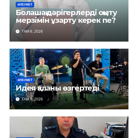
ӘЛЕУМЕТ
Болашақ дәрігерлерді оқыту
мерзімін ұзарту керек пе?
ТАМ 6, 2026
ӘЛЕУМЕТ
Идея қаланы өзгертеді
ТАМ 6, 2026