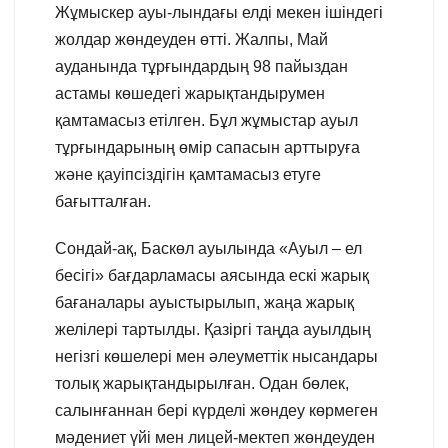
Жұмыскер ауы-лындағы елді мекен ішіндегі
жолдар жөндеуден өтті. Жалпы, Май
ауданында тұрғындардың 98 пайыздан
астамы көшедегі жарықтандырумен
қамтамасыз етілген. Бұл жұмыстар ауыл
тұрғындарының өмір сапасын арттыруға
және қауіпсіздігін қамтамасыз етуге
бағытталған.
Сондай-ақ, Баскөл ауылында «Ауыл – ел
бесігі» бағдарламасы аясында ескі жарық
бағаналары ауыстырылып, жаңа жарық
желілері тартылды. Қазіргі таңда ауылдың
негізгі көшелері мен әлеуметтік нысандары
толық жарықтандырылған. Одан бөлек,
салынғаннан бері күрделі жөндеу көрмеген
мәдениет үйі мен лицей-мектеп жөндеуден