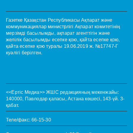
Газетке Қазақстан Республикасы Ақпарат және
коммуникациялар министрлігі Ақпарат комитетінің
мерзімді басылымды, ақпарат агенттігін және
желілік басылымды есепке қою, қайта есепке қою,
қайта есепке қою туралы 19.06.2019 ж. №17747-Г
куәлігі берілген.
<<Ертіс Медиа>>
ЖШС редакцияның мекенжайы:
140000, Павлодар қаласы, Астана көшесі, 143-үй. 3-
қабат.
Теле/факс: 66-15-30