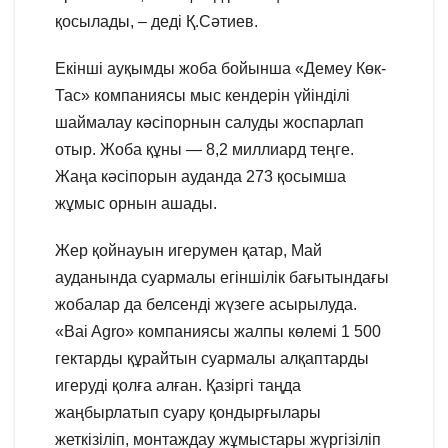
қосылады, – деді Қ.Сәтиев.
Екінші ауқымды жоба бойынша «Демеу Көк-
Тас» компаниясы мыс кендерін үйінділі
шаймалау кәсіпорнын салуды жоспарлап
отыр. Жоба құны — 8,2 миллиард теңге.
Жаңа кәсіпорын ауданда 273 қосымша
жұмыс орнын ашады.
Жер қойнауын игерумен қатар, Май
ауданында суармалы егіншілік бағытындағы
жобалар да белсенді жүзеге асырылуда.
«Bai Agro» компаниясы жалпы көлемі 1 500
гектарды құрайтын суармалы алқаптарды
игеруді қолға алған. Қазіргі таңда
жаңбырлатып суару қондырғылары
жеткізіліп, монтаждау жұмыстары жүргізіліп