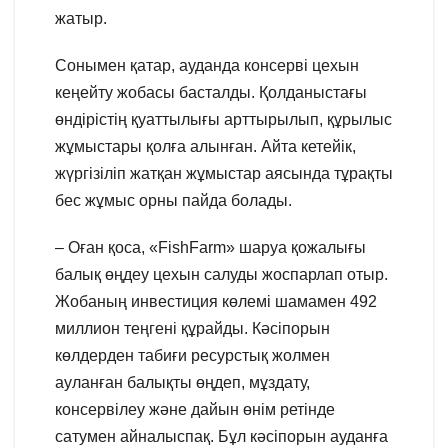
жатыр.
Сонымен қатар, ауданда консерві цехын
кеңейту жобасы басталды. Қолданыстағы
өндірістің қуаттылығы арттырылып, құрылыс
жұмыстары қолға алынған. Айта кетейік,
жүргізіліп жатқан жұмыстар аясында тұрақты
бес жұмыс орны пайда болады.
– Оған қоса, «FishFarm» шаруа қожалығы
балық өңдеу цехын салуды жоспарлап отыр.
Жобаның инвестиция көлемі шамамен 492
миллион теңгені құрайды. Кәсіпорын
көлдерден табиғи ресурстық жолмен
ауланған балықты өңдеп, мұздату,
консервілеу және дайын өнім ретінде
сатумен айналыспақ. Бұл кәсіпорын ауданға