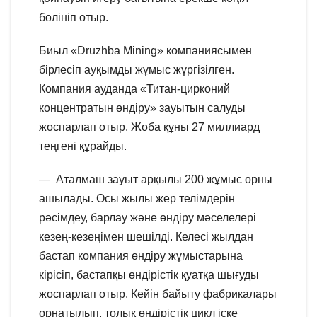
бөлініп отыр.
Биыл «Druzhba Mining» компаниясымен
бірлесіп ауқымды жұмыс жүргізілген.
Компания ауданда «Титан-цирконий
концентратын өндіру» зауытын салуды
жоспарлап отыр. Жоба құны 27 миллиард
теңгені құрайды.
— Аталмаш зауыт арқылы 200 жұмыс орны
ашылады. Осы жылы жер телімдерін
рәсімдеу, барлау және өндіру мәселелері
кезең-кезеңімен шешілді. Келесі жылдан
бастап компания өндіру жұмыстарына
кірісіп, бастапқы өндірістік қуатқа шығуды
жоспарлап отыр. Кейін байыту фабрикалары
орнатылып, толық өндірістік цикл іске