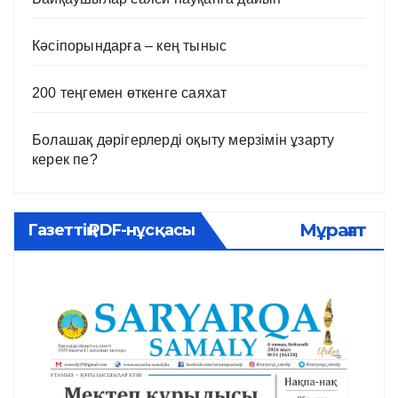
Кәсіпорындарға – кең тыныс
200 теңгемен өткенге саяхат
Болашақ дәрігерлерді оқыту мерзімін ұзарту
керек пе?
Мұрағат
Газеттің PDF-нұсқасы