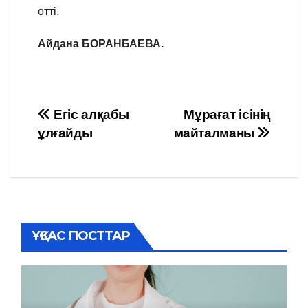
өтті.
Айдана БОРАНБАЕВА.
Навигация
Егіс алқабы
Мұрағат ісінің
ұлғайды
майталманы
по
записям
ҰҚСАС ПОСТТАР