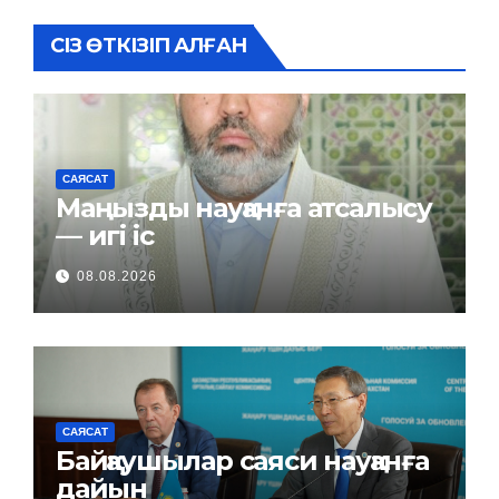
СІЗ ӨТКІЗІП АЛҒАН
САЯСАТ
Маңызды науқанға атсалысу
— игі іс
08.08.2026
САЯСАТ
Байқаушылар саяси науқанға
дайын