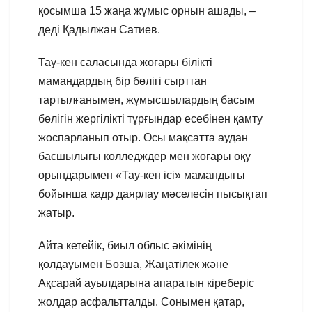
қосымша 15 жаңа жұмыс орнын ашады, –
деді Қадылжан Сатиев.
Тау-кен саласында жоғары білікті
мамандардың бір бөлігі сырттан
тартылғанымен, жұмысшылардың басым
бөлігін жергілікті тұрғындар есебінен қамту
жоспарланып отыр. Осы мақсатта аудан
басшылығы колледждер мен жоғары оқу
орындарымен «Тау-кен ісі» мамандығы
бойынша кадр даярлау мәселесін пысықтап
жатыр.
Айта кетейік, биыл облыс әкімінің
қолдауымен Бозша, Жаңатілек және
Ақсарай ауылдарына апаратын кіреберіс
жолдар асфальтталды. Сонымен қатар,