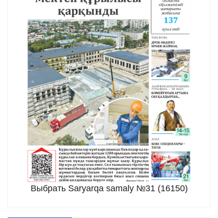
Выбрать Saryarqa samaly №31 (16150)