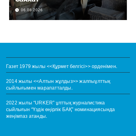
06.08.2026
Газет 1979 жылы <<Құрмет белгісі>> орденімен.
2014 жылы <<Алтын жұлдыз>> жалпыұлттық
сыйлығымен марапатталды.
2022 жылы “URKER” ұлттық журналистика
сыйлығын “Үздік өңірлік БАҚ” номинациясында
жеңімпаз атанды.