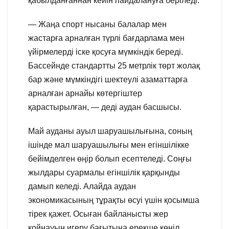
қабылданғаннан кейін пайдалануға беріледі.
— Жаңа спорт нысаны балалар мен
жастарға арналған түрлі бағдарлама мен
үйірмелерді іске қосуға мүмкіндік береді.
Бассейнде стандартты 25 метрлік төрт жолақ
бар және мүмкіндігі шектеулі азаматтарға
арналған арнайы көтергіштер
қарастырылған, — деді аудан басшысы.
Май ауданы ауыл шаруашылығына, соның
ішінде мал шаруашылығы мен егіншілікке
бейімделген өңір болып есептеледі. Соңғы
жылдары суармалы егіншілік қарқынды
дамып келеді. Алайда аудан
экономикасының тұрақты өсуі үшін қосымша
тірек қажет. Осыған байланысты жер
қойнауын игеру бағытына ерекше көңіл