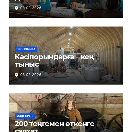
08.08.2026
ЭКОНОМИКА
Кәсіпорындарға – кең
тыныс
06.08.2026
МӘДЕНИЕТ
200 теңгемен өткенге
саяхат