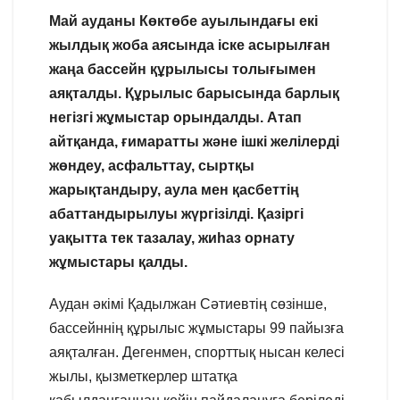
Май ауданы Көктөбе ауылындағы екі
жылдық жоба аясында іске асырылған
жаңа бассейн құрылысы толығымен
аяқталды. Құрылыс барысында барлық
негізгі жұмыстар орындалды. Атап
айтқанда, ғимаратты және ішкі желілерді
жөндеу, асфальттау, сыртқы
жарықтандыру, аула мен қасбеттің
абаттандырылуы жүргізілді. Қазіргі
уақытта тек тазалау, жиһаз орнату
жұмыстары қалды.
Аудан әкімі Қадылжан Сәтиевтің сөзінше,
бассейннің құрылыс жұмыстары 99 пайызға
аяқталған. Дегенмен, спорттық нысан келесі
жылы, қызметкерлер штатқа