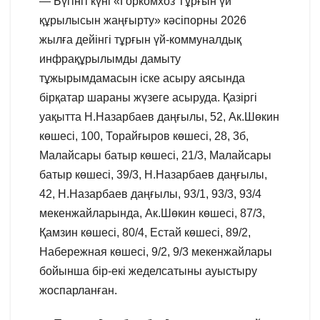
— Бүгінгі күні «Горкомхоз Тұрғын үй
құрылысын жаңғырту» кәсіпорны 2026
жылға дейінгі тұрғын үй-коммуналдық
инфрақұрылымды дамыту
тұжырымдамасын іске асыру аясында
бірқатар шараны жүзеге асыруда. Қазіргі
уақытта Н.Назарбаев даңғылы, 52, Ак.Шөкин
көшесі, 100, Торайғыров көшесі, 28, 3б,
Малайсары батыр көшесі, 21/3, Малайсары
батыр көшесі, 39/3, Н.Назарбаев даңғылы,
42, Н.Назарбаев даңғылы, 93/1, 93/3, 93/4
мекенжайларында, Ак.Шөкин көшесі, 87/3,
Қамзин көшесі, 80/4, Естай көшесі, 89/2,
Набережная көшесі, 9/2, 9/3 мекенжайлары
бойынша бір-екі жеделсатыны ауыстыру
жоспарланған.