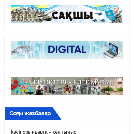
Соңғы жазбалар
Кәсіпорындарға – кең тыныс