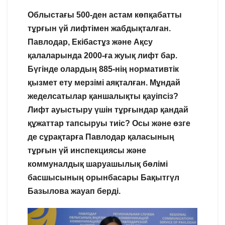
Облыстағы 500-ден астам көпқабатты
тұрғын үй лифтімен жабдықталған.
Павлодар, Екібастұз және Ақсу
қалаларында 2000-ға жуық лифт бар.
Бүгінде олардың 885-нің нормативтік
қызмет ету мерзімі аяқталған. Мұндай
жеделсатылар қаншалықты қауіпсіз?
Лифт ауыстыру үшін тұрғындар қандай
құжаттар тапсыруы тиіс? Осы және өзге
де сұрақтарға Павлодар қаласының
тұрғын үй инспекциясы және
коммуналдық шаруашылық бөлімі
басшысының орынбасары Бақытгүл
Базылова жауап берді.