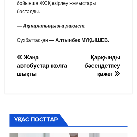
бойынша ЖСҚ әзірлеу жұмыстары
басталды.
— Ақпаратыңызға рақмет.
Сұхбаттасқан —
Алтынбек МҰҚЫШЕВ.
Навигация
Жаңа
Қарқынды
автобустар жолға
бәсеңдетпеу
по
шықты
қажет
записям
ҰҚСАС ПОСТТАР