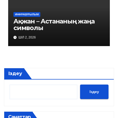
ИНФРАҚҰРЫЛЫМ
Ақжан – Астананың жаңа
символы
ШІЛ 2, 2026
Іздеу
Іздеу
Санаттар