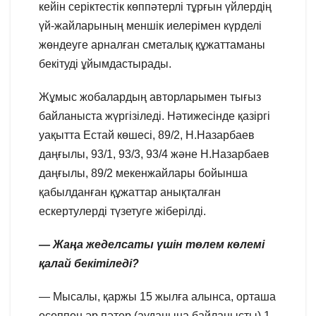
кейін серіктестік көппәтерлі тұрғын үйлердің
үй-жайларының меншік иелерімен күрделі
жөндеуге арналған сметалық құжаттаманы
бекітуді ұйымдастырады.
Жұмыс жобалардың авторларымен тығыз
байланыста жүргізіледі. Нәтижесінде қазіргі
уақытта Естай көшесі, 89/2, Н.Назарбаев
даңғылы, 93/1, 93/3, 93/4 және Н.Назарбаев
даңғылы, 89/2 мекенжайлары бойынша
қабылданған құжаттар анықталған
ескертулерді түзетуге жіберілді.
— Жаңа жеделсаты үшін төлем көлемі
қалай бекітіледі?
— Мысалы, қаржы 15 жылға алынса, орташа
есеппен әр пәтер (ауданына байланысты) 1-