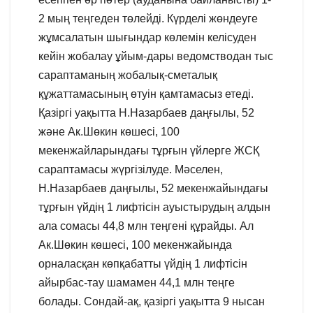
2 мың теңгеден төлейді. Күрделі жөндеуге
жұмсалатын шығындар көлемін келісуден
кейін жобалау ұйым-дары ведомстводан тыс
сараптаманың жобалық-сметалық
құжаттамасының өтуін қамтамасыз етеді.
Қазіргі уақытта Н.Назарбаев даңғылы, 52
және Ак.Шөкин көшесі, 100
мекенжайларындағы тұрғын үйлерге ЖСҚ
сараптамасы жүргізілуде. Мәселен,
Н.Назарбаев даңғылы, 52 мекенжайындағы
тұрғын үйдің 1 лифтісін ауыстырудың алдын
ала сомасы 44,8 млн теңгені құрайды. Ал
Ак.Шөкин көшесі, 100 мекенжайында
орналасқан көпқабатты үйдің 1 лифтісін
айырбас-тау шамамен 44,1 млн теңге
болады. Сондай-ақ, қазіргі уақытта 9 нысан