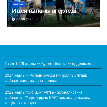
ӘЛЕУМЕТ
Идея қаланы өзгертеді
06.08.2026
Газет 1979 жылы <<Құрмет белгісі>> орденімен.
2014 жылы <<Алтын жұлдыз>> жалпыұлттық
сыйлығымен марапатталды.
2022 жылы “URKER” ұлттық журналистика
сыйлығын “Үздік өңірлік БАҚ” номинациясында
жеңімпаз атанды.