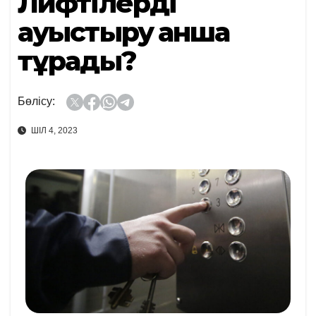
Лифтілерді
ауыстыру қанша
тұрады?
Бөлісу:
ШІЛ 4, 2023