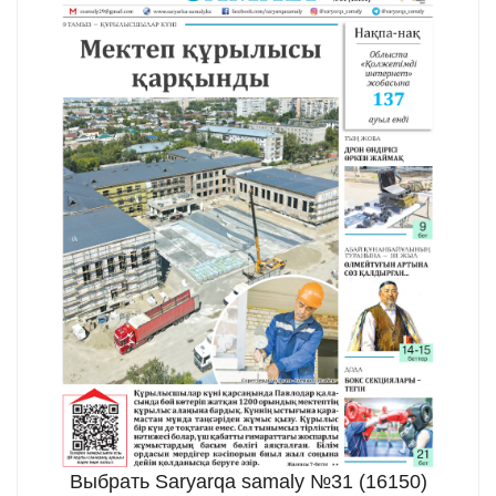
Выбрать Saryarqa samaly №31 (16150)