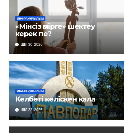
ИНФРАҚҰРЫЛЫМ
«Мінсіз өмірге» шектеу
керек пе?
ШІЛ 30, 2026
ИНФРАҚҰРЫЛЫМ
Келбеті келіскен қала
ШІЛ 23, 2026