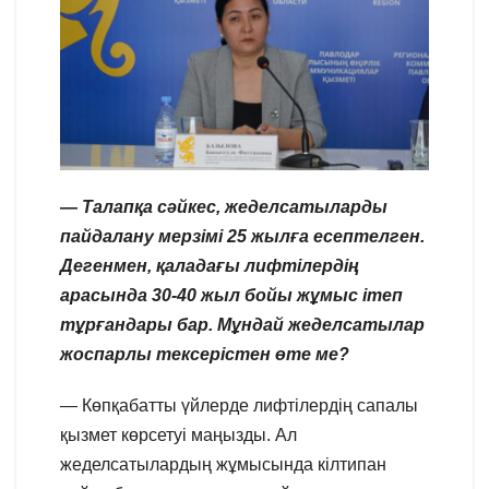
— Талапқа сәйкес, жеделсатыларды
пайдалану мерзімі 25 жылға есептелген.
Дегенмен, қаладағы лифтілердің
арасында 30-40 жыл бойы жұмыс ітеп
тұрғандары бар. Мұндай жеделсатылар
жоспарлы тексерістен өте ме?
— Көпқабатты үйлерде лифтілердің сапалы
қызмет көрсетуі маңызды. Ал
жеделсатылардың жұмысында кілтипан