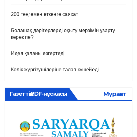
200 теңгемен өткенге саяхат
Болашақ дәрігерлерді оқыту мерзімін ұзарту
керек пе?
Идея қаланы өзгертеді
Көлік жүргізушілеріне талап күшейеді
Мұрағат
Газеттің PDF-нұсқасы