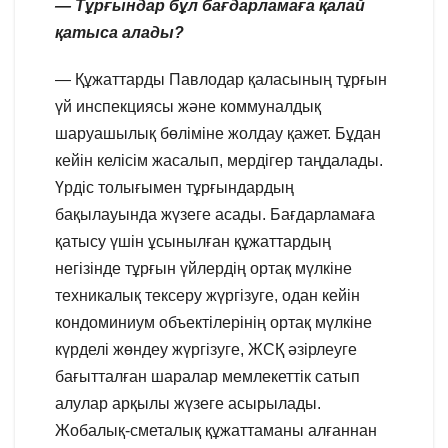
— Тұрғындар бұл бағдарламаға қалай
қатыса алады?
— Құжаттарды Павлодар қаласының тұрғын
үй инспекциясы және коммуналдық
шаруашылық бөліміне жолдау қажет. Бұдан
кейін келісім жасалып, мердігер таңдалады.
Үрдіс толығымен тұрғындардың
бақылауында жүзеге асады. Бағдарламаға
қатысу үшін ұсынылған құжаттардың
негізінде тұрғын үйлердің ортақ мүлкіне
техникалық тексеру жүргізуге, одан кейін
кондоминиум объектілерінің ортақ мүлкіне
күрделі жөндеу жүргізуге, ЖСҚ әзірлеуге
бағытталған шаралар мемлекеттік сатып
алулар арқылы жүзеге асырылады.
Жобалық-сметалық құжаттаманы алғаннан