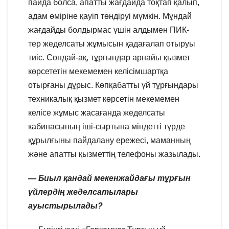
пайда болса, апатты жағдайда тоқтап қалып,
адам өміріне қауіп төндіруі мүмкін. Мұндай
жағдайды болдырмас үшін алдымен ПИК-
тер жеделсаты жұмысын қадағалап отыруы
тиіс. Сондай-ақ, тұрғындар арнайы қызмет
көрсететін мекемемен келісімшартқа
отырғаны дұрыс. Көпқабатты үй тұрғындары
техникалық қызмет көрсетін мекемемен
келісе жұмыс жасағанда жеделсаты
кабинасының іші-сыртына міндетті түрде
құрылғыны пайдалану ережесі, маманның
және апатты қызметтің телефоны жазылады.
— Биыл қандай мекенжайдағы тұрғын
үйлердің жеделсатылары
ауыстырылады?