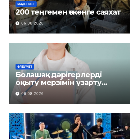
МӘДЕНИЕТ
200 теңгемен өткенге саяхат
06.08.2026
ӘЛЕУМЕТ
Болашақ дәрігерлерді
оқыту мерзімін ұзарту
керек пе?
06.08.2026